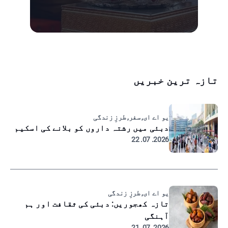
تازہ ترین خبریں
یو اے ای, سفر, طرزِ زندگی
دبئی میں رشتہ داروں کو بلانے کی اسکیم
2026. 07. 22
یو اے ای, طرزِ زندگی
تازہ کھجوریں: دبئی کی ثقافت اور ہم
آہنگی
2026. 07. 21