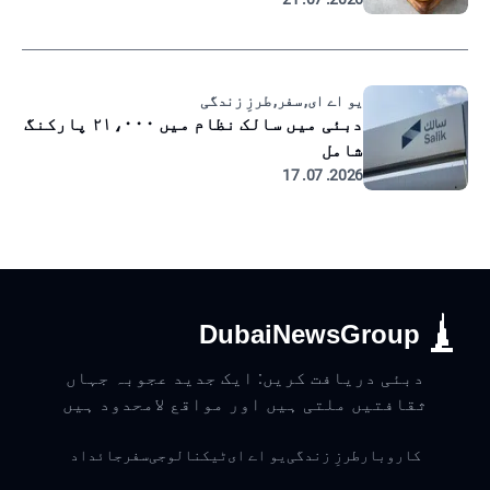
یو اے ای, سفر, طرزِ زندگی
دبئی میں سالک نظام میں ۲۱،۰۰۰ پارکنگ
شامل
2026. 07. 17
DubaiNewsGroup
دبئی دریافت کریں: ایک جدید عجوبہ جہاں
ثقافتیں ملتی ہیں اور مواقع لامحدود ہیں
کاروبار
طرزِ زندگی
یو اے ای
ٹیکنالوجی
سفر
جائداد