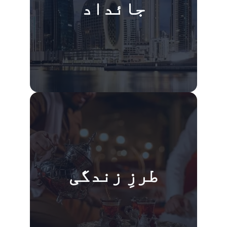
جائداد
طرزِ زندگی