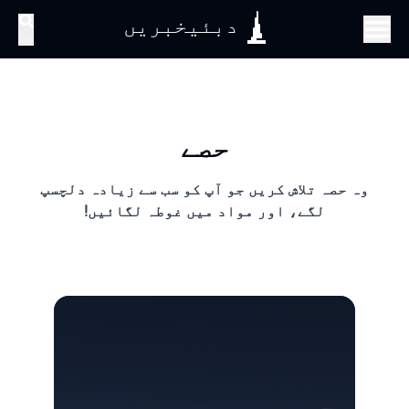
دبئیخبریں
تلاش
حصے
وہ حصہ تلاش کریں جو آپ کو سب سے زیادہ دلچسپ
لگے، اور مواد میں غوطہ لگائیں!