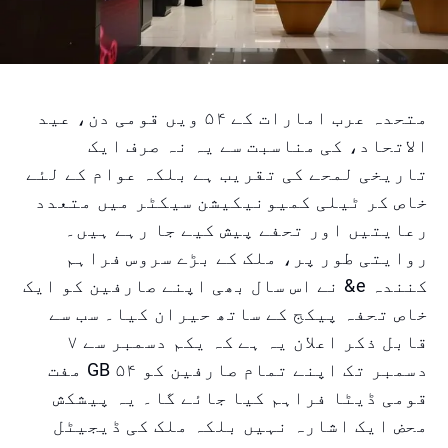
متحدہ عرب امارات کے ۵۴ ویں قومی دن، عید
الاتحاد، کی مناسبت سے یہ نہ صرف ایک
تاریخی لمحے کی تقریب ہے بلکہ عوام کے لئے
خاص کر ٹیلی کمیونیکیشن سیکٹر میں متعدد
رعایتیں اور تحفے پیش کیے جا رہے ہیں۔
روایتی طور پر، ملک کے بڑے سروس فراہم
کنندہ e& نے اس سال بھی اپنے صارفین کو ایک
خاص تحفہ پیکج کے ساتھ حیران کیا۔ سب سے
قابل ذکر اعلان یہ ہے کہ یکم دسمبر سے ۷
دسمبر تک اپنے تمام صارفین کو ۵۴ GB مفت
قومی ڈیٹا فراہم کیا جائے گا۔ یہ پیشکش
محض ایک اشارہ نہیں بلکہ ملک کی ڈیجیٹل