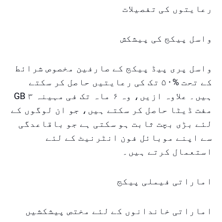
رعایتوں کی تفصیلات
واسل پیکج کی پیشکش
واسل پری پیڈ پیکج کے صارفین مخصوص شرائط
کے تحت %۵۰ تک کی رعایتیں حاصل کر سکتے
ہیں۔ علاوہ ازیں، وہ ۶ ماہ تک فی مہینہ ۳ GB
مفت ڈیٹا حاصل کر سکتے ہیں، جو ان لوگوں کے
لئے بڑی بچت ثابت ہو سکتی ہے جو باقاعدگی
سے اپنے موبائل فون انٹرنیٹ کے لئے
استعمال کرتے ہیں۔
اماراتی فیملی پیکج
اماراتی خاندانوں کے لئے مختص پیشکشیں