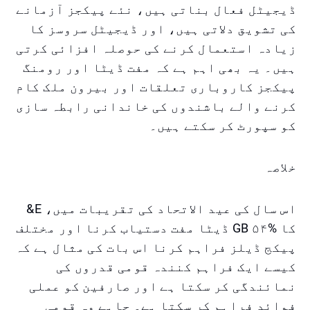
ڈیجیٹل فعال بناتی ہیں، نئے پیکجز آزمانے
کی تشویق دلاتی ہیں، اور ڈیجیٹل سروسز کا
زیادہ استعمال کرنے کی حوصلہ افزائی کرتی
ہیں۔ یہ بھی اہم ہے کہ مفت ڈیٹا اور رومنگ
پیکجز کاروباری تعلقات اور بیرون ملک کام
کرنے والے باشندوں کی خاندانی رابطہ سازی
کو سپورٹ کر سکتے ہیں۔
خلاصہ
اس سال کی عید الاتحاد کی تقریبات میں، E&
کا %۵۴ GB ڈیٹا مفت دستیاب کرنا اور مختلف
پیکج ڈیلز فراہم کرنا اس بات کی مثال ہے کہ
کیسے ایک فراہم کنندہ قومی قدروں کی
نمائندگی کر سکتا ہے اور صارفین کو عملی
فوائد فراہم کر سکتا ہے۔ چاہے وہ قومی