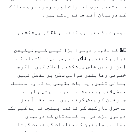
سے متحدہ عرب امارات اور دوسرے عرب ممالک
کے درمیان آتے جاتے رہتے ہیں۔
دوسرے بڑے فراہم کنندہ، du کی پیشکشیں
E& کے علاوہ، دوسرا بڑا ٹیلی کمیونیکیشن
فراہم کنندہ، du، نے بھی عید الاتحاد کے
اعزاز میں خاص پیشکشیں اعلان کیں۔ اگرچہ
خصوصی رعایتیں عوامی سطح پر مفصل نہیں
بتائی گئیں، یہ بات یقینی ہے کہ وہ مختلف
تعطیلاتی پروموشنز اور رعایتیں اپنے
صارفین کو پیش کرتے ہیں۔ مسابقہ آمیز
ماحول مارکیٹ کو فائدہ پہنچاتا ہے کیونکہ
دونوں بڑے فراہم کنندگان کے درمیان
مقابلہ صارفین کے مفادات کی خدمت کرتا