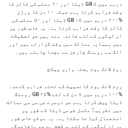
درہم میں ۵ GB ڈیٹا اور ۲۰ منٹس کی کالز کا
وقت فراہم کرتا ہے، جبکہ ۱۰ دن کا ورژن
%۲۰۰ درہم میں ۱۵ GB ڈیٹا اور ۵۰ منٹس کی
کالز کا وقت فراہم کرتا ہے۔ یہ خاص طور پر
ان لوگوں کے لئے فائدہ مند ہیں جو تعطیلات
میں ہمسایہ ممالک میں وقت گزارتے ہیں اور
الگ سے رومنگ چارجز سے بچنا چاہتے ہیں۔
روم لائک ہوم ہفتہ واری پیکج
روم لائک ہوم کانسیپٹ کے تحت، فراہم کنندہ
%۱۰۰ درہم میں ۷ دن کے لئے %۲۵ GB رومنگ
ڈیٹا پیش کرتا ہے، جو دوسرے جی سی سی ممالک
میں تقریباً مکمل قومی ڈیٹا کے طور پر
استعمال کیا جا سکتا ہے۔ یہ موقع خاص طور
پر ان لوگوں کے لئے پرکشش ہے جو باقاعدگی