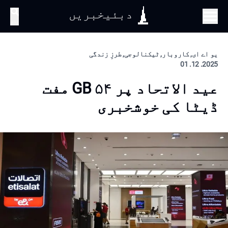
دبئیخبریں
تلاش
یو اے ای, کاروبار, ٹیکنالوجی, طرزِ زندگی
2025. 12. 01
عید الاتحاد پر ۵۴ GB مفت
ڈیٹا کی خوشخبری