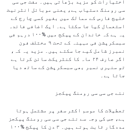
اختیارات کو مزید بڑھاتی ہیں۔ مفت جی سی
سی رومنگ دستیاب ہے، یعنی موبائل انٹرنیٹ
خلیج فارس کے ممالک میں بغیر کسی چارج کے
استعمال کیا جا سکتا ہے۔ ایک اضافی فائدہ
یہ ہے کہ خاندان کے پیکج میں %۱۰۰ درہم فی
سبسکرپشن فی مہینہ کے تحت ۹ مختلف فون
نمبرز شامل کیے جا سکتے ہیں۔ مزید یہ کہ،
اگر صارف ۲۴ ماہ کا کنٹریکٹ سائن کرتا ہے
تو سنہری نمبر بھی سبسکرپشن کے ساتھ دیا
جاتا ہے۔
نئے جی سی سی رومنگ پیکجز
تعطیلات کا موسم اکثر سفر پر مشتمل ہوتا
ہے، جس کی وجہ سے نئے جی سی سی رومنگ پیکجز
مددگار ثابت ہوتے ہیں۔ ۳ دن کا پیکج %۱۰۰