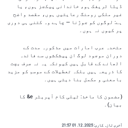
ڈیٹا ٹریفک ہو، خاندانی پیکجز ہوں، یا
غیر ملکی رومنگ رعایتیں ہوں، مقصد واضح
ہے: لوگوں کو جوڑنا — چاہے وہ کتنی ہی دوری
پر کیوں نہ ہوں۔
متحدہ عرب امارات میں مذکورہ مدت کے
دوران موجود لوگ ان پیشکشوں سے فائدہ
اٹھانے کے قابل ہیں کیونکہ یہ نہ صرف بچت
کا ذریعہ ہیں بلکہ تعطیلات کے موسم کو مزید
بامعنی و مکمل بنا دیتی ہیں۔
(مضمون کا ماخذ: ٹیلی کام آپریٹر e& کا
بیان)۔
آخری تازہ کاری:
2025. 12. 01 21:57