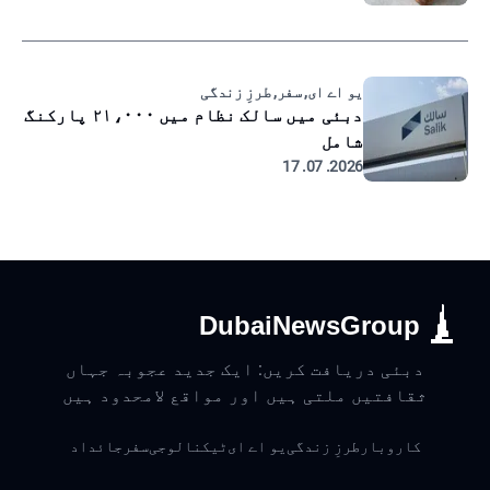
یو اے ای, سفر, طرزِ زندگی
دبئی میں سالک نظام میں ۲۱،۰۰۰ پارکنگ
شامل
2026. 07. 17
DubaiNewsGroup
دبئی دریافت کریں: ایک جدید عجوبہ جہاں
ثقافتیں ملتی ہیں اور مواقع لامحدود ہیں
کاروبار
طرزِ زندگی
یو اے ای
ٹیکنالوجی
سفر
جائداد