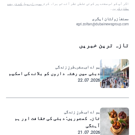
اگر آپ کو اس صفحے پر کوئی غلطی نظر آئے تو براہ کرم
ہمیں ای میل کے ذریعے
مطلع کریں
۔
مصنف: زولتان ایگری
egri.zoltan@dubainewsgroup.com
تازہ ترین خبریں
یو اے ای, سفر, طرزِ زندگی
دبئی میں رشتہ داروں کو بلانے کی اسکیم
2026. 07. 22
یو اے ای, طرزِ زندگی
تازہ کھجوریں: دبئی کی ثقافت اور ہم
آہنگی
2026. 07. 21