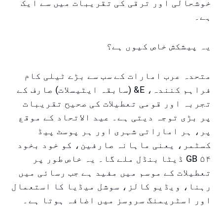
خوشحالی اور ترقی کی تقریبات میں سے ایک
ہے۔
یہ پیشکش خاص کیوں ہے؟
متحدہ عرب امارات کے سب سے بڑے ٹیلی کام
فراہم کنندہ، E& (سابقہ ایٹیسلات) صارف کے
تجربہ اور قومی تعطیلات کی صحیح تقریبات
پر بڑی توجہ دیتی ہے۔ عید الاتحاد کے موقع
پر، ہر اماراتی شہری اور ہر پوسٹ پیڈ
کسٹمر، یعنی ماہانہ صارفین، کو خود بخود
۵۴ GB ڈیٹا بنڈل ملے گا۔ یہ خاص طور پر
تعطیلات کے موسم میں مفید ہے جب رسائی میں
رہنا، ویڈیو کالز، سوشل میڈیا کا استعمال
اور اسٹریمنگ سروسز میں اضافہ ہوتا ہے۔