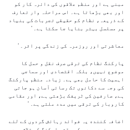
مبنی ہے اور منظم علاقوں کی دائرہ کار کو
اور بھی بڑھاتا ہے۔ اس مراحلہ وار تعارف
کے ذریعہ، نظام کو حقیقی تجربات کی بنیاد
پر مسلسل بہتر بنایا جا سکتا ہے۔ ُ
معاشرتی اور روزمرہ کی زندگی پر اثر۔ ُ
پارکنگ نظام کی ترقی صرف نقل و حمل کا
موضوع نہیں، بلکہ اقتصادی اور سماجی
اہمیت کا حامل بھی ہے۔ زیادہ منظم پارکنگ
کی وجہ سے دکانوں تک رسائی آسان ہو جاتی
ہے، صارفین کی ٹریفک بڑھتی ہے، اور مقامی
کاروبار کی ترقی میں مدد ملتی ہے۔ ُ
اضافہ کننده یہ فوائد رہائش گردوں کے لئے
بھی موزوں ہیں۔ کم وقت پارکنگ کی تلاش میں