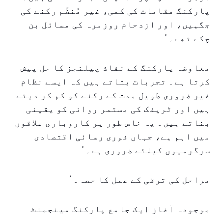
پارکنگ مقامات کی کمی، غیر مُنظّم رکنے کی
جگہیں، اور ازدحام روزمرہ کی مسائل بن
چکے تھے۔ ُ
معاوضہ پارکنگ کے نفاذ چیلنجز کا حل پیش
کرتا ہے۔ تجربات بتاتے ہیں کہ ایسے نظام
غیر ضروری طویل مدت کے رکنے کو کم کر دیتے
ہیں اور ٹریفک کی مستمر روانی کو یقینی
بناتے ہیں۔ یہ خاص طور پر کاروباری علاقوں
میں اہم ہے، جہاں فوری رسائی اقتصادی
سرگرمیوں کیلئے ضروری ہے۔ ُ
مراحل کی ترقی کے عمل کا حصہ۔ ُ
موجودہ آغاز ایک جامع پارکنگ مینجمنٹ