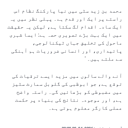
محمد بن زید سٹی میں نیا پارکنگ نظام اس
راستے پر ایک اور قدم ہے۔ پہلی نظر میں یہ
ایک سادہ اقدام لگ سکتا ہے، لیکن یہ حقیقت
میں ایک بہت بڑے تصویری حصہ ہے: ایسا شہری
ماحول کی تخلیق جہاں ٹیکنالوجی،
پائیداری، اور انسانی ضروریات ہم آہنگی
سے ملتے ہیں۔ ُ
آنے والے سالوں میں مزید ایسے ترقیات کی
توقع ہے، جو ابوظبی کی گلوبل سمارٹ سٹیز
میں مضبوطی کو بڑھائیں گی۔ راستہ واضح
ہے، اور موجودہ نتائج کی بنیاد پر حکمت
عملی کارگر معلوم ہوتی ہے۔