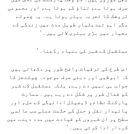
صرف ہوتا ہے، تناؤ کم ہوتا ہے، اور مجموعی
ٹریفک کا تجربہ بہتر ہوتا ہے۔ یہ چھوٹے
مگر اہم تبدیلیاں طویل مدت میں زندگی کے
معیار میں بڑی بہتری لاتی ہیں۔ ُ
مستقبل کے شہر کی بنیاد رکھنا۔ ُ
اس طرح کی ترقیات واضح طور پر دکھاتی ہیں
کہ ابوظبی اور دبئی صرف موجودہ چیلنجز کا
جواب ہی نہیں دے رہے، بلکہ مستقبل کے شہر
کو فعال طور پر شکل دے رہے ہیں۔ سمارٹ
پارکنگ نظام، ڈیجیٹل ادائیگی کے حل، اور
پائیدار نقل و حمل کی حکمت عملی سب عالمی
سطح پر ان شہروں کو قیادت میں مدد دینے میں
کردار ادا کرتی ہیں۔ ُ