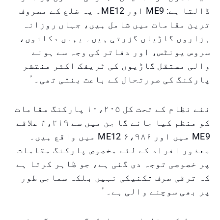
ڈالتا ہے: ME9 اور ME12۔ یہ ضلع کے مصروف
ترین مقامات میں شامل ہیں، جہاں روزانہ
ہزاروں گاڑیاں گزرتی ہیں۔ یہاں دکانوں،
سروس یونٹس، اور دفاتر کی وجہ سے ہونے
والی مستقل گاڑیوں کی ٹریفک اکثر منتشر
پارکنگ کی صورتحال کے باعث بنتی تھی۔ ُ
نئے نظام کے تحت کل ۱۰،۲۰۵ پارکنگ مقامات
کو منظم کیا جائے گا جن میں سے ۳،۲۱۹ علاقے
ME9 میں اور ۶،۹۸۶ ME12 میں واقع ہیں۔
معذور افراد کے لئے مخصوص پارکنگ مقامات
پر خصوصی توجہ دی گئی ہے، جو ظاہر کرتا ہے
کہ ترقی صرف تکنیکی نہیں بلکہ سماجی طور
پر بھی سوچنے والی ہے۔ ُ