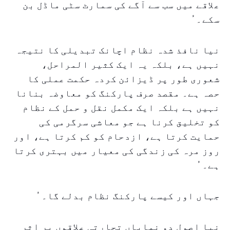
علاقے میں سب سے آگے کی سمارٹ سٹی ماڈل بن
سکے۔ ُ
نیا نافذ شدہ نظام اچانک تبدیلی کا نتیجہ
نہیں ہے، بلکہ یہ ایک کثیر المراحل،
شعوری طور پر ڈیزائن کردہ حکمت عملی کا
حصہ ہے۔ مقصد صرف پارکنگ کو معاوضہ بنانا
نہیں ہے بلکہ ایک مکمل نقل و حمل کے نظام
کو تخلیق کرنا ہے جو معاشی سرگرمی کی
حمایت کرتا ہے، ازدحام کو کم کرتا ہے، اور
روز مرہ کی زندگی کی معیار میں بہتری کرتا
ہے۔ ُ
جہاں اور کیسے پارکنگ نظام بدلے گا۔ ُ
نیا اصول دو نمایاں تجارتی علاقوں پر اثر