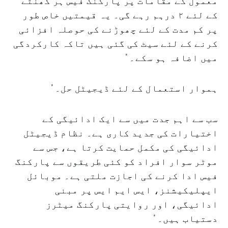
معمول کے مقامات پر پارکنگ فیس ہر گھنٹے
کے لئے ۲ درہم رہے گی۔ یہ قیمتیں خاص طور
پر کم مدت کے لئے چھوڑنے کی حوصلہ افزائی
کرنے کے لئے سیٹ کی گئی ہیں تاکہ کارکردگی
میں اضافہ ہو سکے۔ ُ
ہموار استعمال کے لئے ڈیجیٹل حل۔ ُ
سب سے اہم جدت میں سے ایک ادائیگی کے
اختیارات کی جدید کاری ہے۔ نظام ڈیجیٹل
ادائیگی کی مکمل حمایت کرتا ہے، جس سے
موٹر سوار افراد کو کئی طریقوں سے پارکنگ
فیس ادا کرنے کی اجازت ملتی ہے۔ موبائل
ایپلیکیشنز، ایس ایم ایس پر مبنی
ادائیگی، اور روایتی پارکنگ میٹرز
دستیاب ہیں۔ ُ