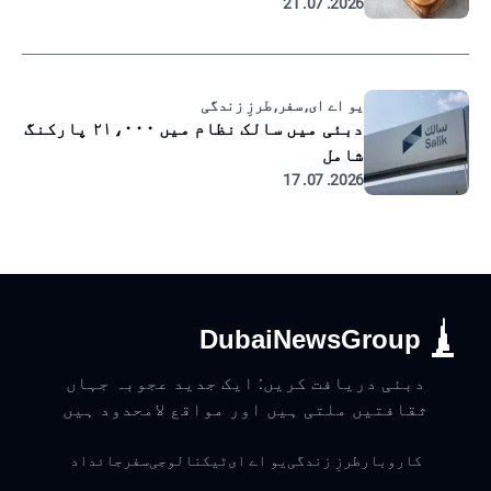
2026. 07. 21
یو اے ای, سفر, طرزِ زندگی
دبئی میں سالک نظام میں ۲۱،۰۰۰ پارکنگ
شامل
2026. 07. 17
DubaiNewsGroup
دبئی دریافت کریں: ایک جدید عجوبہ جہاں
ثقافتیں ملتی ہیں اور مواقع لامحدود ہیں
کاروبار
طرزِ زندگی
یو اے ای
ٹیکنالوجی
سفر
جائداد