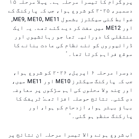
پروگرام کا تیسرا مرحلہ ہے۔ پہلا مرحلہ ۱۵
دسمبر، ۲۰۲۵ کو شروع ہوا، جب کہ پارکنگ کے
ضوابط کئی سیکٹرز بشمول ME9, ME10, ME11,
اور ME12 میں مفت کر دیے گئے تھے۔ یہ ایک
منتقلی کا دورانیہ تھا جو رہائشیوں اور
ڈرائیوروں کو نئے نظام کی عادت بنانے کا
موقع فراہم کرتا تھا۔ ُ
دوسرا مرحلہ ۶ اپریل، ۲۰۲۶ کو شروع ہوا،
جب کہ پارکنگ سیکٹرز ME10 اور ME11 میں،
اور چند ولا محلوں کی اہم سڑکوں پر معاوضہ
دی گئی۔ نتائج حوصلہ افزا تھے: ٹریفک کا
بہاؤ بہتر ہوا، ازدحام کم ہوا، اور
پارکنگ منظم ہو گئی۔ ُ
اب شروع ہونے والا تیسرا مرحلہ ان نتائج پر