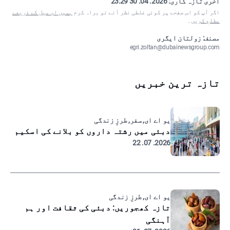
آخری تازہ کاری:
2026. 04. 30 23:29
اگر آپ کو اس صفحے پر کوئی غلطی نظر آئے تو براہ کرم
ہمیں ای میل کے ذریعے
مطلع کریں
۔
مصنف: زولتان ایگری
egri.zoltan@dubainewsgroup.com
تازہ ترین خبریں
یو اے ای, سفر, طرزِ زندگی
دبئی میں رشتہ داروں کو بلانے کی اسکیم
2026. 07. 22
یو اے ای, طرزِ زندگی
تازہ کھجوریں: دبئی کی ثقافت اور ہم
آہنگی