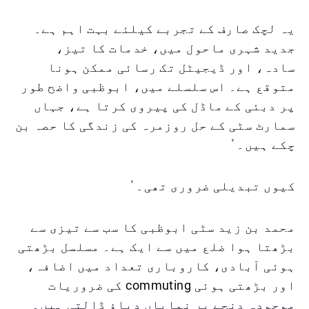
یہ لچک صارف کے تجربے کیلئے بہت اہم ہے۔
جدید شہری ماحول میں، خدمات کا تیز،
سادہ، اور ڈیجیٹل تک رسائی ممکن ہونا
متوقع ہے۔ اس سلسلے میں، ابوظبی واضح طور
پر دبئی کے ماڈل کی پیروی کرتا ہے، جہاں
سمارٹ سٹی کے حل روزمرہ کی زندگی کا حصہ بن
چکے ہیں۔ ُ
کیوں تبدیلی ضروری تھی۔ ُ
محمد بن زید سٹی ابوظبی کا سب سے تیزی سے
بڑھتا ہوا ضلع میں سے ایک ہے۔ مسلسل بڑھتی
ہوئی آبادی، کاروباری تعداد میں اضافہ،
اور بڑھتی ہوئی commuting کی ضروریات
موجودہ دنچے پر نمایاں دباؤ ڈالتی ہیں۔