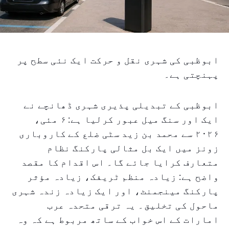
ابوظبی کی شہری نقل و حرکت ایک نئی سطح پر
پہنچتی ہے۔
ابوظبی کے تبدیلی پذیری شہری ڈھانچے نے
ایک اور سنگ میل عبور کرلیا ہے: ۶ مئی،
۲۰۲۶ سے محمد بن زید سٹی ضلع کے کاروباری
زونز میں ایک بل مثالی پارکنگ نظام
متعارف کرایا جائے گا۔ اس اقدام کا مقصد
واضح ہے: زیادہ منظم ٹریفک، زیادہ مؤثر
پارکنگ مینجمنٹ، اور ایک زیادہ زندہ شہری
ماحول کی تخلیق۔ یہ ترقی متحدہ عرب
امارات کے اس خواب کے ساتھ مربوط ہے کہ وہ