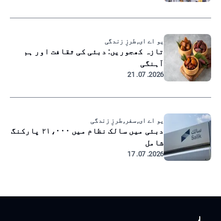
یو اے ای, طرزِ زندگی
تازہ کھجوریں: دبئی کی ثقافت اور ہم
آہنگی
2026. 07. 21
یو اے ای, سفر, طرزِ زندگی
دبئی میں سالک نظام میں ۲۱،۰۰۰ پارکنگ
شامل
2026. 07. 17