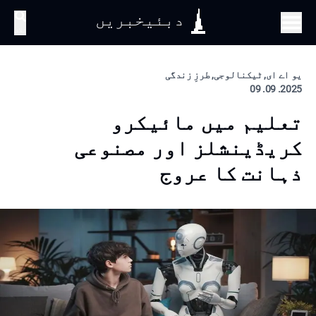
دبئیخبریں
تلاش
یو اے ای, ٹیکنالوجی, طرزِ زندگی
2025. 09. 09
تعلیم میں مائیکرو
کریڈینشلز اور مصنوعی
ذہانت کا عروج