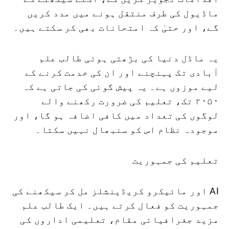
ماڈیول کی طرف منتقل ہونے میں مدد کریں
گے، اور حتیٰ کہ امتحانات بھی کر سکتے ہیں۔
یہ ماڈل دنیا کی بڑھتی ہوئی طالب علم
آبادی تک پہنچنے اور ان کی خدمت کرنے کے
لیے موزوں ہے۔ یہ پیش گوئی کی جاتی ہے کہ
۲۰۵۰ تک، تعلیم کی ضرورت رکھنے والے
لوگوں کی تعداد میں کافی اضافہ ہو گا، اور
موجودہ نظام اس کو سنبھال نہیں سکتا۔
تعلیم کی جمہوریت
AI اور مائیکرو کریڈینشلز مل کر سیکھنے کی
جمہوریت کو فعال کرتے ہیں۔ ایک طالب علم
مزید جغرافیائی مقام، تعلیمی اداروں کی