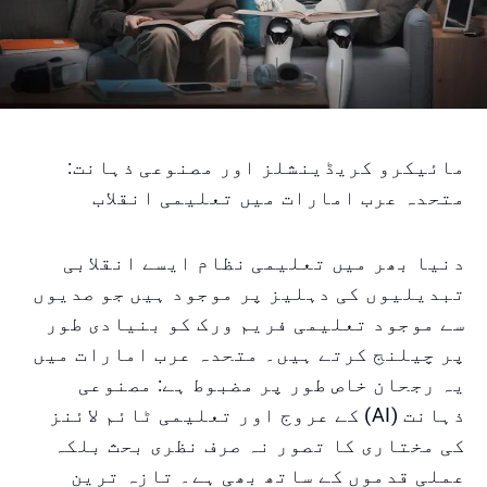
مائیکرو کریڈینشلز اور مصنوعی ذہانت:
متحدہ عرب امارات میں تعلیمی انقلاب
دنیا بھر میں تعلیمی نظام ایسے انقلابی
تبدیلیوں کی دہلیز پر موجود ہیں جو صدیوں
سے موجود تعلیمی فریم ورک کو بنیادی طور
پر چیلنج کرتے ہیں۔ متحدہ عرب امارات میں
یہ رجحان خاص طور پر مضبوط ہے: مصنوعی
ذہانت (AI) کے عروج اور تعلیمی ٹائم لائنز
کی مختاری کا تصور نہ صرف نظری بحث بلکہ
عملی قدموں کے ساتھ بھی ہے۔ تازہ ترین