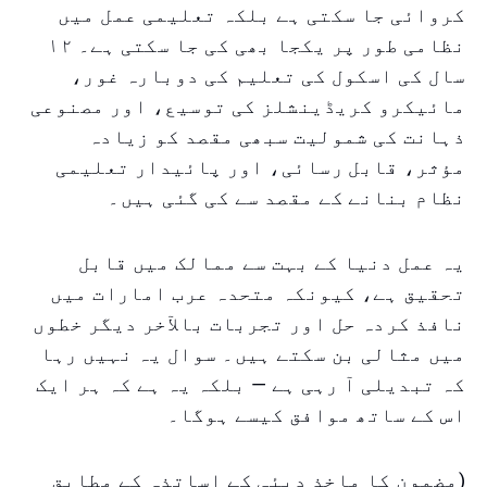
کروائی جا سکتی ہے بلکہ تعلیمی عمل میں
نظامی طور پر یکجا بھی کی جا سکتی ہے۔ ۱۲
سال کی اسکول کی تعلیم کی دوبارہ غور،
مائیکرو کریڈینشلز کی توسیع، اور مصنوعی
ذہانت کی شمولیت سبھی مقصد کو زیادہ
مؤثر، قابل رسائی، اور پائیدار تعلیمی
نظام بنانے کے مقصد سے کی گئی ہیں۔
یہ عمل دنیا کے بہت سے ممالک میں قابل
تحقیق ہے، کیونکہ متحدہ عرب امارات میں
نافذ کردہ حل اور تجربات بالآخر دیگر خطوں
میں مثالی بن سکتے ہیں۔ سوال یہ نہیں رہا
کہ تبدیلی آ رہی ہے — بلکہ یہ ہے کہ ہر ایک
اس کے ساتھ موافق کیسے ہوگا۔
(مضمون کا ماخذ دبئی کے اساتذہ کے مطابق