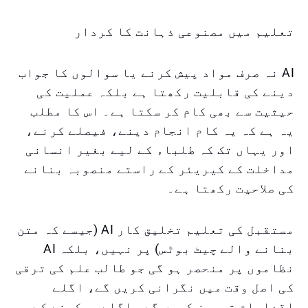
تعلیم میں مصنوعی ذہانت کا کردار
AI نہ صرف مواد پیش کرنے یا سوالوں کا جواب
دینے کی قابلیت رکھتا ہے بلکہ عملیت کی
حیثیت سے بھی کام کر سکتا ہے۔ اس کا مطلب
یہ ہے کہ یہ کام انجام دینے، فیصلے کرنے،
اور یہاں تک کہ طلباء کے لیے بغیر انسانی
مداخلت کے کیریئر کے راستے منصوبہ بنانے
کی صلاحیت رکھتا ہے۔
مستقبل کی تعلیم تخلیق کار AI (جیسے کہ متن
بنانے والے چیٹ بوٹس) پر نہیں، بلکہ AI
نظاموں پر منحصر ہو گی جو طالب علم کی ترقی
کی اصل وقت میں نگرانی کریں گے، اگلے
اقدامات تجویز کریں گے، اگلے سیکھنے کے