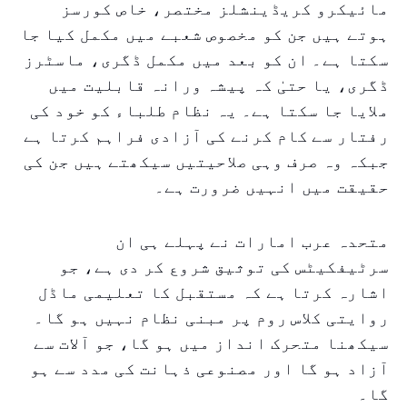
مائیکرو کریڈینشلز مختصر، خاص کورسز
ہوتے ہیں جن کو مخصوص شعبے میں مکمل کیا جا
سکتا ہے۔ ان کو بعد میں مکمل ڈگری، ماسٹرز
ڈگری، یا حتیٰ کہ پیشہ ورانہ قابلیت میں
ملایا جا سکتا ہے۔ یہ نظام طلباء کو خود کی
رفتار سے کام کرنے کی آزادی فراہم کرتا ہے
جبکہ وہ صرف وہی صلاحیتیں سیکھتے ہیں جن کی
حقیقت میں انہیں ضرورت ہے۔
متحدہ عرب امارات نے پہلے ہی ان
سرٹیفکیٹس کی توثیق شروع کر دی ہے، جو
اشارہ کرتا ہے کہ مستقبل کا تعلیمی ماڈل
روایتی کلاس روم پر مبنی نظام نہیں ہو گا۔
سیکھنا متحرک انداز میں ہو گا، جو آلات سے
آزاد ہو گا اور مصنوعی ذہانت کی مدد سے ہو
گا۔