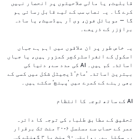
قابلیت، یا مالی صلاحیتوں پر انحصار نہیں
کرے گا۔ یہ نصاب سب کے لیے قابل رسائی ہو
گا — موبائل فون، وی آر ہیڈسیٹ، یا سادہ
براؤزر کے ذریعے۔
یہ خاص طور پر ان علاقوں میں اہم ہے جہاں
اسکول کے انفراسٹرکچر کمزور ہیں، یا جہاں
اساتذہ کم ہیں۔ AI کی مدد سے، دنیا کی
بہترین اساتذہ 'عام' ڈیجیٹل شکل میں کسی کے
بھی رہنے کے کمرے میں 'پہنچ' سکتے ہیں۔
AI کے ساتھ توجہ کا انتظام
تحقیق کے مطابق طلباء کی توجہ کا دائرہ
عمر کے حساب سے مسلسل ۶-۲۰ منٹ تک برقرار
رہ سکتا ہے۔ روایتی ۹۰ منٹ یا ۳ گھنٹے کی