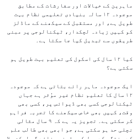
ماہرین کے خیالات اور سفارشات کے مطابق
موجودہ ۱۲ سالہ بنیادی تعلیمی نظام بہت
طویل ہے، اور مستقبل کے سیکھنے کے ماڈلز
کو کہیں زیادہ لچکدار، ٹیکنالوجی پر مبنی
طریقوں سے تبدیل کیا جا سکتا ہے۔
کیا ۱۲ سال کی اسکول کی تعلیم بہت طویل ہو
سکتی ہے؟
ایک موجودہ ماہر رائے بتاتی ہے کہ موجودہ
۱۲ سال کا تعلیم نظام غیر موُثر ہے جہاں
ٹیکنالوجی کسی بھی ڈیوائس پر، کسی بھی
وقت، کہیں بھی خاص سیکھنے کا تجربہ فراہم
کر سکتی ہے۔ تجویز یہ ہے کہ ۹ سال مثالی
نچلی حد ہو سکتی ہے، جو ابھی بھی طالب علم
کے پختگی کے عمل کو یقینی بنائے گی لیکن بلا