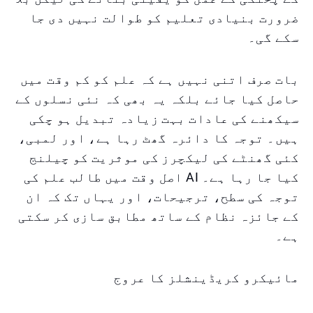
ضرورت بنیادی تعلیم کو طوالت نہیں دی جا
سکے گی۔
بات صرف اتنی نہیں ہے کہ علم کو کم وقت میں
حاصل کیا جائے بلکہ یہ بھی کہ نئی نسلوں کے
سیکھنے کی عادات بہت زیادہ تبدیل ہو چکی
ہیں۔ توجہ کا دائرہ گھٹ رہا ہے، اور لمبی،
کئی گھنٹے کی لیکچرز کی موثریت کو چیلنج
کیا جا رہا ہے۔ AI اصل وقت میں طالب علم کی
توجہ کی سطح، ترجیحات، اور یہاں تک کہ ان
کے جائزہ نظام کے ساتھ مطابق سازی کر سکتی
ہے۔
مائیکرو کریڈینشلز کا عروج