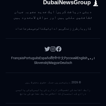
DubaiNewsGroup
دبئی دریافت کریں: ایک جدید عجوبہ جہاں
ثقافتیں ملتی ہیں اور مواقع لامحدود ہیں
کاروبار
طرزِ زندگی
یو اے ای
ٹیکنالوجی
سفر
جائداد
اردو
English
Русский
中文
हिंदी
Español
Português
Français
Slovenský
Magyar
Deutsch
©
2026
.دبئیخبریں. جملہ حقوق محفوظ ہیں
رابطہ
اشاعت کی تفصیلات
رازداری کی پالیسی
کوکی پالیسی
ذرائع کے استعمال کا اخلاقی ضابطہ
حقائق کی جانچ