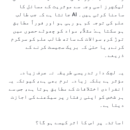
لیکچرز اسی وجہ سے موثریت کے مسائل کا
سامنا کرتی ہیں۔ AI جانتا ہے کہ جب طالب
علم کی توجہ کم ہو رہی ہو اور فوراً مطابق
ہو سکتا ہے: مثلاً، مواد کو چھوٹے حصوں میں
توڑ کر، سوالات کے ساتھ طالب علم کو سرگرم
کرنے، یا حتیٰ کہ بریک سجیسٹ کرنے کے
ذریعے۔
یہ لچک دار تدریسی طریقہ نہ صرف زیادہ
مؤثر ہے بلکہ زیادہ نرم بھی ہے، کیونکہ یہ
انفرادی اختلافات کے مطابق ہوتا ہے، جس سے
ہر شخص کو اپنی رفتار پر سیکھنے کی اجازت
دیتا ہے۔
اساتذہ پر اس کا اثر کیسے ہو گا؟