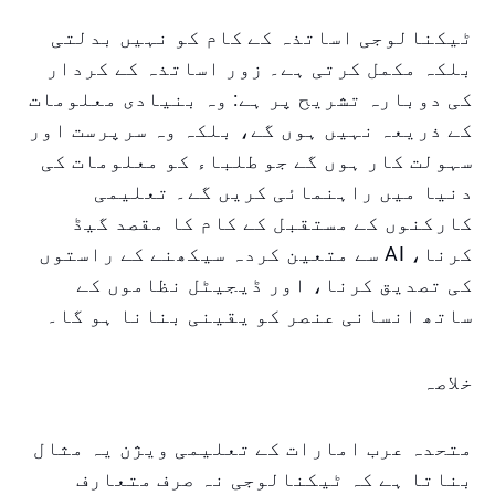
ٹیکنالوجی اساتذہ کے کام کو نہیں بدلتی
بلکہ مکمل کرتی ہے۔ زور اساتذہ کے کردار
کی دوبارہ تشریح پر ہے: وہ بنیادی معلومات
کے ذریعہ نہیں ہوں گے، بلکہ وہ سرپرست اور
سہولت کار ہوں گے جو طلباء کو معلومات کی
دنیا میں راہنمائی کریں گے۔ تعلیمی
کارکنوں کے مستقبل کے کام کا مقصد گیڈ
کرنا، AI سے متعین کردہ سیکھنے کے راستوں
کی تصدیق کرنا، اور ڈیجیٹل نظاموں کے
ساتھ انسانی عنصر کو یقینی بنانا ہو گا۔
خلاصہ
متحدہ عرب امارات کے تعلیمی ویژن یہ مثال
بناتا ہے کہ ٹیکنالوجی نہ صرف متعارف