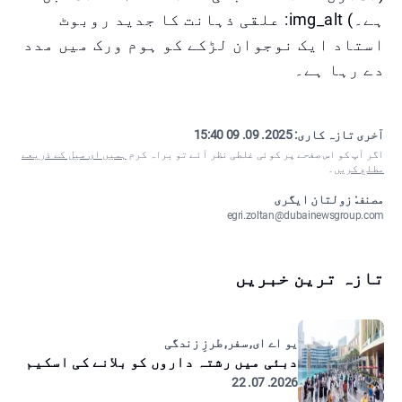
ہے۔) img_alt: علقی ذہانت کا جدید روبوٹ
استاد ایک نوجوان لڑکے کو ہوم ورک میں مدد
دے رہا ہے۔
آخری تازہ کاری:
2025. 09. 09 15:40
اگر آپ کو اس صفحے پر کوئی غلطی نظر آئے تو براہ کرم
ہمیں ای میل کے ذریعے
مطلع کریں
۔
مصنف: زولتان ایگری
egri.zoltan@dubainewsgroup.com
تازہ ترین خبریں
یو اے ای, سفر, طرزِ زندگی
دبئی میں رشتہ داروں کو بلانے کی اسکیم
2026. 07. 22