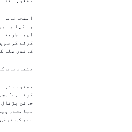
مطلوبہ نتائ
امتحانات او
یا کیا وہ جو
اچھے طریقے 
کرنے کی سوچ،
کاغذی علم ک
بنیادیات کی 
مصنوعی ذہانت
کرتا ہے: بچہ
جانچ پڑتال ض
مباحثے، پیش
علم کی ترقی 