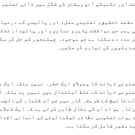
ت اور تکنیکی انوویشنز کی شکل میں ذاتی تعلیم 
مقصد تحقیق، تعلیمی عمل، اور پالیسی کے درمیان
ی ہے، جو موافقت پذیر، مساوی، اور پائیدار تعل
 مدد دے سکتا ہے جو موجودہ چیلنجوں کو حل کر سک
بدیلیوں کی تیاری کر سکیں۔
نوعی ذہانت کا پھیلاؤ ایک خطرہ نہیں بلکہ ایک م
نوعی ذہانت کے غلط استعمال میں نہیں ہے بلکہ ا
ے جانیچ کے طریقہ کار میں جو اب طلباء کی دلچس
تا۔ یو اے ای کی مثال ظاہر کرتی ہے کہ ایک کھلا، 
 ہوئے تعلیمی نظام، ٹیکنالوجی کو انسانی اقدار
ے بغیر شامل کر سکتا ہے۔