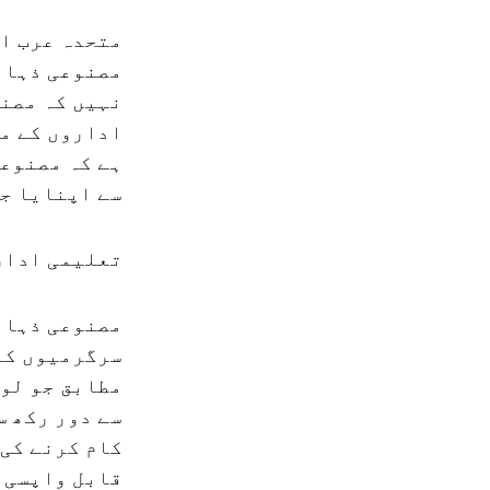
متحدہ عرب ام
مصنوعی ذہانت
نہیں کہ مصن
اداروں کے مو
ہے کہ مصنوعی
سے اپنایا جا
تعلیمی ادار
مصنوعی ذہانت
سرگرمیوں کا 
مطابق جو لوگ
سے دور رکھ س
کام کرنے کی 
قابل واپسی 