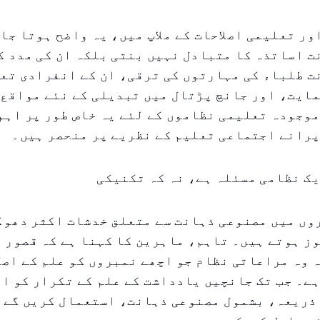
ر تعلیمی اصلاحات کے ملاپ میں، یہ واضح ہوتا جا 
 اساتذہ کا متبادل نہیں بنتی بلکہ ان کی مدد ک
ت طلباء کی مہارتوں کی ترقی، ان کے انفرادی تع
ایت، اور جانچ پڑتال میں تبدیلی کے نئے مواقع 
وجودہ تعلیمی نظاموں کے لئے یہ خاص طور پر اہم
پرانے اجتماعی تعلیم کے نظریے پر منحصر ہیں۔
ک نظامی مسئلہ ہے، نہ کہ تکنیکی
وں میں مصنوعی ذہانت سے متعلق خدشات اکثر دھوک
ز ہوتے ہیں۔ تاہم، ماہرین کا کہنا ہے کہ قصور 
 وہ مراعاتی نظام جو اچھے نمبروں کو علم کے اصل
ے۔ جب تک جانچیں یادداشت کے علم کے تکرار کو ا
 ذریعہ، بشمول مصنوعی ذہانت، استعمال کریں گے 