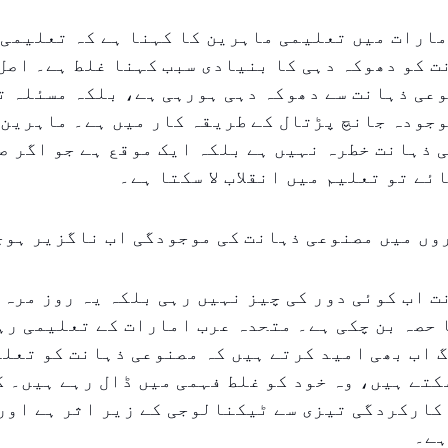
ارات میں تعلیمی ماہرین کا کہنا ہے کہ تعلیمی 
 کو دھوکہ دہی کا بنیادی سبب کہنا غلط ہے۔ اصل
وعی ذہانت سے دھوکہ دہی ہورہی ہے، بلکہ مسئلہ 
جودہ جانچ پڑتال کے طریقہ کار میں ہے۔ ماہرین 
 ذہانت خطرہ نہیں ہے بلکہ ایک موقع ہے جو اگر ص
ئے تو تعلیم میں انقلاب لا سکتا ہے۔
وں میں مصنوعی ذہانت کی موجودگی اب ناگزیر ہوچ
 اب کوئی دور کی چیز نہیں رہی بلکہ یہ روز مرہ 
حصہ بن چکی ہے۔ متحدہ عرب امارات کے تعلیمی رہ
 اب بھی امید کرتے ہیں کہ مصنوعی ذہانت کو تعل
کتے ہیں، وہ خود کو غلط فہمی میں ڈال رہے ہیں۔ ک
کارکردگی تیزی سے ٹیکنالوجی کے زیر اثر ہے اور 
ہے۔