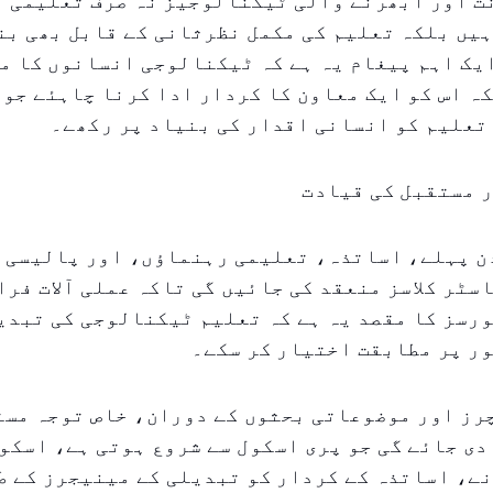
 اور ابھرنے والی ٹیکنالوجیز نہ صرف تعلیمی آل
ہیں بلکہ تعلیم کی مکمل نظرثانی کے قابل بھی بن
یک اہم پیغام یہ ہے کہ ٹیکنالوجی انسانوں کا م
ہ اس کو ایک معاون کا کردار ادا کرنا چاہئے جو 
تعلیم کو انسانی اقدار کی بنیاد پر رکھے۔
ر مستقبل کی قیادت
دن پہلے، اساتذہ، تعلیمی رہنماؤں، اور پالیسی 
سٹر کلاسز منعقد کی جائیں گی تاکہ عملی آلات فرا
رسز کا مقصد یہ ہے کہ تعلیم ٹیکنالوجی کی تبدی
ر پر مطابقت اختیار کر سکے۔
رز اور موضوعاتی بحثوں کے دوران، خاص توجہ مست
دی جائے گی جو پری اسکول سے شروع ہوتی ہے، اسکو
ے، اساتذہ کے کردار کو تبدیلی کے مینیجرز کے ط