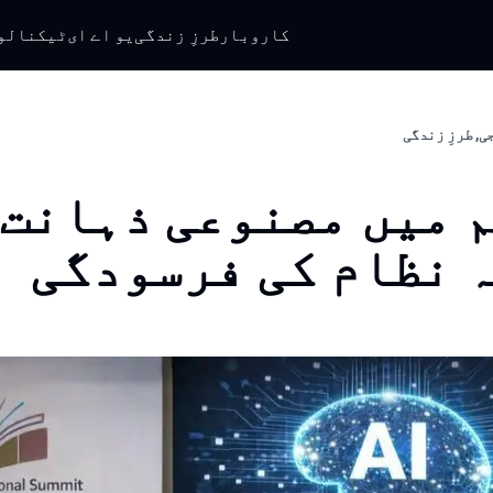
کاروبار
طرزِ زندگی
یو اے ای
ٹیکنالو
ی, طرزِ زندگی
 میں مصنوعی ذہانت:
 نظام کی فرسودگی