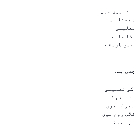
اداروں میں
 مسئلہ یہ
تعلیمی
کا ماننا
حیح طریقے
کی ہے۔
کی تعلیمی
نماؤں کے
یمی کاموں
لاس روم میں
یہ ترقی نا