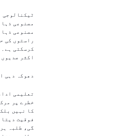
ٹیکنالوجی او
مصنوعی ذہانت
مصنوعی ذہان
راستوں کی حم
کرسکتی ہے۔ م
اکثر صدیوں 
دھوکہ دہی ای
تعلیمی ادار
خطرے پر مرکو
کا نہیں بلکہ
فوقیت دیتا ہ
گی، طلبہ ہر