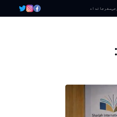
جی
سفر
جائداد