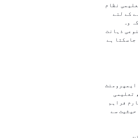
علیمی نظام
ے کے لئے
ہ وہ
نوعی ذہانت
 جاسکتا ہے
ٹ آن ایمپرومنٹ
 تعلیمی
ارم فراہم
حیثیت سے