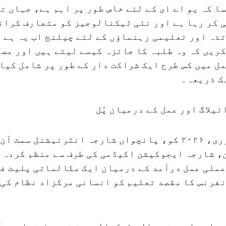
ا کہ یو اے ای کے لئے خاص طور پر اہم ہے، جہاں ت
 کر رہا ہے اور نئی ٹیکنالوجیز کو متعارف کران
تذہ اور تعلیمی رہنماؤں کے لئے چیلنج اب یہ ہے ک
ریں کہ وہ طلبہ کا جائزہ کیسے لیتے ہیں اور مص
ل میں کس طرح ایک شراکت دار کے طور پر شامل کیا
ک ذریعہ۔
یلاگ اور عمل کے درمیان پُل
۱۴ تا ۱۵ فروری، ۲۰۲۶ کو، پانچواں شارجہ انٹرنیشنل سم
، شارجہ ایجوکیشن اکیڈمی کی طرف سے منظم کردہ،
عملی عمل درآمد کے درمیان ایک مکالماتی پلیٹ ف
فرنس کا مقصد تعلیم کو انسانی مرکزاد نظام کی 