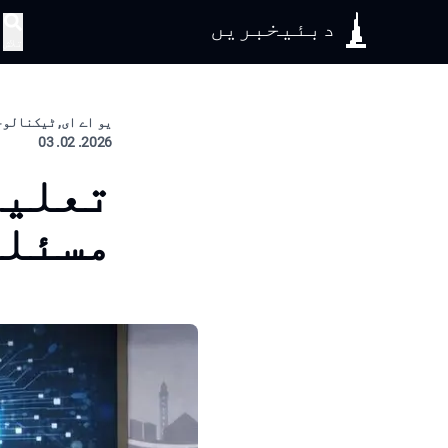
دبئیخبریں
تلاش
یو اے ای, ٹیکنالوج
2026. 02. 03
تعلیم
مسئلہ