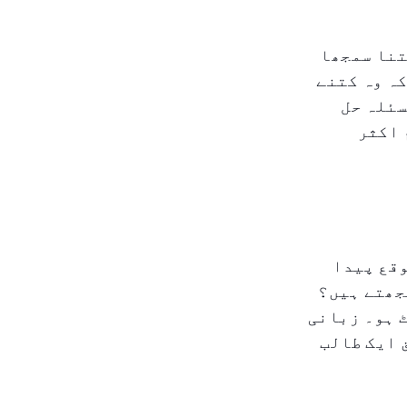
تنا سمجھا
کہ وہ کتنے
سئلہ حل
 اکثر
وقع پیدا
جھتے ہیں؟
ٹ ہو۔ زبانی
 ایک طالب