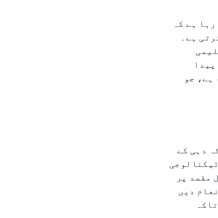
رہا ہے کہ
رتی ہے۔
لیمی
پیدا
 ہے، جو
ہ دہی کے
ٹیکنالوجی
 مقصد پر
نعام دیں
تاکہ