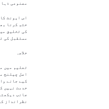
مصنوعی ذہان
اس ایونٹ کا 
ختم کرنا بھ
کی تخلیق میں
مستقبل کی ت
خلاصہ
تعلیم میں مص
اصل چیلنج مص
کیے جانے وال
خدمت نہیں کر
جانب دیکھتے
نظرانداز کی