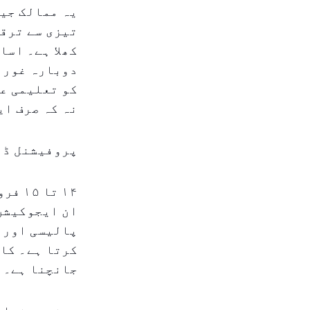
یہ ممالک جیس
تیزی سے ترقی
کھلا ہے۔ اسا
دوبارہ غور ک
کو تعلیمی عم
نہ کہ صرف ای
پروفیشنل ڈائ
ان ایجوکیشن
پالیسی اور 
کرتا ہے۔ کان
جانچنا ہے۔