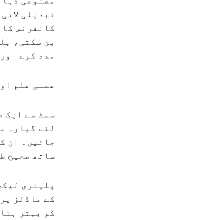
مصنوعی ذہانت
تبدیلی لاتی 
کانفرنس کاا
بن سکتی، بلک
مدد کرے اور 
عملی علم او
سمٹ سے ایک 
لئے گیارہ ما
جائیں۔ ان کو
ساتھ صحیح طو
پلینری لیکچ
کے ماڈلز پر 
کو بہتر بنان