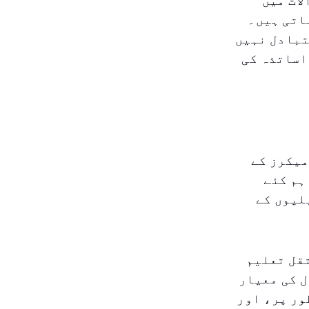
ات میں
اتی ہیں۔
تبادل نہیں
اساتذہ کی
میکرز کے
ہم کئے
لیوں کے
قل تعلیم
ل کی معیار
ور پر، اور