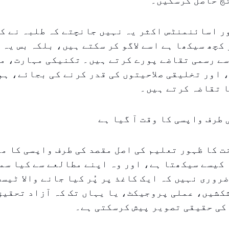
ج حاصل کرسکیں۔
ر اسائنمنٹس اکثر یہ نہیں جانچتے کہ طلبہ نے ک
 کچھ سیکھا ہے اسے لاگو کر سکتے ہیں، بلکہ بس یہ 
سے رسمی تقاضے پورے کرتے ہیں۔ تکنیکی مہارت، م
 اور تخلیقی صلاحیتوں کی قدر کرنے کی بجائے، ہم
ا تقاضہ کرتے ہیں۔
طرف واپسی کا وقت آ گیا ہے
 کا ظہور تعلیم کی اصل مقصد کی طرف واپسی کا م
 کیسے سیکھتا ہے، اور وہ اپنے مطالعے سے کیا سم
روری نہیں کہ ایک کاغذ پر پُر کیا جانے والا ٹیس
کشیں، عملی پروجیکٹ، یا یہاں تک کہ آزاد تحقیق
کی حقیقی تصویر پیش کرسکتی ہے۔