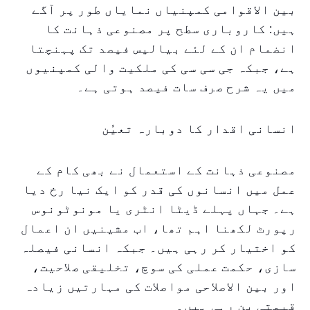
بین الاقوامی کمپنیاں نمایاں طور پر آگے
ہیں: کاروباری سطح پر مصنوعی ذہانت کا
انضمام ان کے لئے بیالیس فیصد تک پہنچتا
ہے، جبکہ جی سی سی کی ملکیت والی کمپنیوں
میں یہ شرح صرف سات فیصد ہوتی ہے۔
انسانی اقدار کا دوبارہ تعیُن
مصنوعی ذہانت کے استعمال نے بھی کام کے
عمل میں انسانوں کی قدر کو ایک نیا رخ دیا
ہے۔ جہاں پہلے ڈیٹا انٹری یا مونوٹونوس
رپورٹ لکھنا اہم تھا، اب مشینیں ان اعمال
کو اختیار کر رہی ہیں۔ جبکہ انسانی فیصلہ
سازی، حکمت عملی کی سوچ، تخلیقی صلاحیت،
اور بین الاصلاحی مواصلات کی مہارتیں زیادہ
قیمتی بن رہی ہیں۔