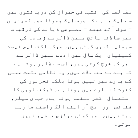
مطالعہ کی انتہائی حیران کن دریافتوں میں
سے ایک یہ ہے کہ صرف ایک چھوٹا حصہ کمپنیاں
– صرف آٹھ فیصد – مصنوعی ذہانت کی ترقیات
میں سالانہ پانچ ملین ڈالر سے زیادہ کی
سرمایہ کاری کرتی ہیں۔ جبکہ اکتالیس فیصد
کمپنیاں ایک سال میں آدھے ملین ڈالر سے
بھی کم خرچ کرتی ہیں، اس سے ظاہر ہوتا ہے
کہ بہت سے معاملات میں، یہ نظامی حکمت عملی
کے بارے میں نہیں ہوتا بلکہ تجربوں کی
کثرت کے بارے میں ہوتا ہے۔ ٹیکنالوجی کا
استعمال اکثر منقسم ہوتا ہے، جہاں سیلز،
فنانس اور ایچ آر اپنے الگ راستے جا رہے
ہوتے ہیں، اور کوئی مرکزی تنظیم نہیں
ہوتی۔