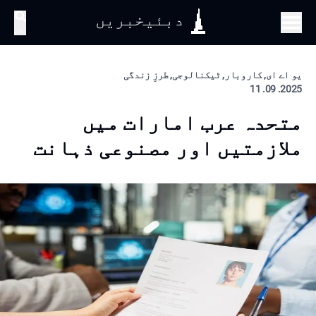
دبئیخبریں
تلاش
یو اے ای, کاروبار, ٹیکنالوجی, طرزِ زندگی
2025. 09. 11
متحدہ عرب امارات میں
ملازمتیں اور مصنوعی ذہانت