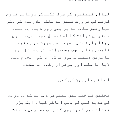
لہذا، کمپنیوں کو صرف تکنیکی سرمایہ کاری
کرنے کی ضرورت نہیں ہے بلکہ ملازمین کو نئی
مہارتیں سکھانے پر بھی زور دینا چاہئے۔
مصنوعی ذہانت کا استعمال خود بلیف نہیں
ہونا چاہئے - یہ صرف اسی صورت میں مفید
ثابت ہوتا ہے جب صحیح انسانی وسائل اور
ماہرین دستیاب ہوں تاکہ اس کو انجام میں
لایا جا سکے اور برقرار رکھا جا سکے۔
اے آئی ماہرین کی کمی
تحقیق نے خطے میں مصنوعی ذہانت کے ماہرین
کی شدید کمی کو بھی اجاگر کیا۔ ایک بڑی
تعداد میں کمپنیوں کے پاس مصنوعی ذہانت