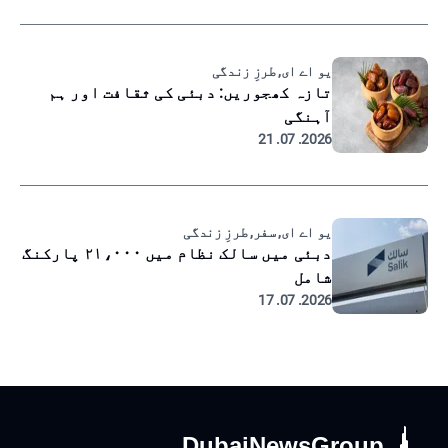
یو اے ای, طرزِ زندگی
تازہ کھجوریں: دبئی کی ثقافت اور ہم
آہنگی
2026. 07. 21
یو اے ای, سفر, طرزِ زندگی
دبئی میں سالک نظام میں ۲۱،۰۰۰ پارکنگ
شامل
2026. 07. 17
DubaiNewsGroup