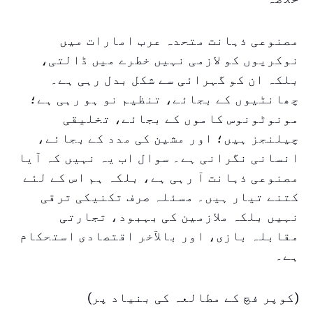
مصنوعی ذہانت متحدہ عرب امارات میں
نوکریوں کو لازمی نہیں خطرے میں ڈالتی،
بلکہ ان کو گہرائی سے شکل بدل رہی ہے۔
چھانٹیوں کے بجائے، تنظیم نو ہو رہی ہے؛
مونوٹونوس کاموں کے بجائے، تخلیقی
چیلنجز ہیں؛ اور مشین کی مدد کے بجائے،
انسانی نگرانی ہے۔ سوال اب یہ نہیں کہ آیا
مصنوعی ذہانت آ رہی ہے، بلکہ ہم اس کے لئے
کتنے تیار ہیں۔ مسئلہ صرف تکنیکی ترقی
نہیں بلکہ ملازمین کی بہبود، تجارتی
مقابلہ بازی، اور بالآخر اقتصادی استحکام
ہے۔
(کوپر فچ کے مطالعہ کی بنیاد پر)