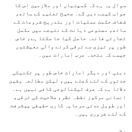
سوال یہ ہے کہ کمپنیاں اور ملازمین اس کا
جواب کیسے دیں گے۔ صحیح تعلیم کے ساتھ،
شفاف حکمت عملیات اور بتدریج شروعات کے
ساتھ، مصنوعی ذہانت کے نتیجے میں مکمل
تجارتی فائدہ حاصل کیا جا سکتا ہے، خاص
طور پر تیزی سے ترقی کرنے والی معیشتوں
جیسے کہ متحدہ عرب امارات میں۔
دبئی اور دیگر امارات خاص طور پر تکنیکی
جدتوں کے لئے کھلے ہیں، لیکن مطالعہ یقین
دلاتا ہے کہ صرف ٹیکنالوجی کافی نہیں ہے۔
انسانی مرکوز نقطہ نظر، صلاحیت کی ترقی،
اور طویل مدتی سرمایہ کاری حقیقی پیشرفت
کے لئے ضروری ہیں۔
خلاصہ