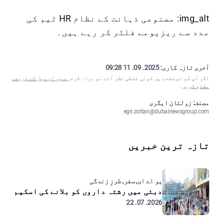
img_alt: مصنوعی ذہانت کے نظام HR ٹیم کی
مدد سے ریزیومے فلٹر کر رہے ہیں۔
آخری تازہ کاری:
2025. 09. 11 09:28
اگر آپ کو اس صفحے پر کوئی غلطی نظر آئے تو براہ کرم
ہمیں ای میل کے ذریعے
مطلع کریں
۔
مصنف: زولتان ایگری
egri.zoltan@dubainewsgroup.com
تازہ ترین خبریں
یو اے ای, سفر, طرزِ زندگی
دبئی میں رشتہ داروں کو بلانے کی اسکیم
2026. 07. 22