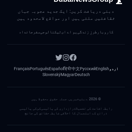
دبئی دریافت کریں: ایک جدید عجوبہ جہاں
ثقافتیں ملتی ہیں اور مواقع لامحدود ہیں
کاروبار
طرزِ زندگی
یو اے ای
ٹیکنالوجی
سفر
جائداد
اردو
English
Русский
中文
हिंदी
Español
Português
Français
Slovenský
Magyar
Deutsch
©
2026
.دبئیخبریں. جملہ حقوق محفوظ ہیں
رابطہ
اشاعت کی تفصیلات
رازداری کی پالیسی
کوکی پالیسی
ذرائع کے استعمال کا اخلاقی ضابطہ
حقائق کی جانچ