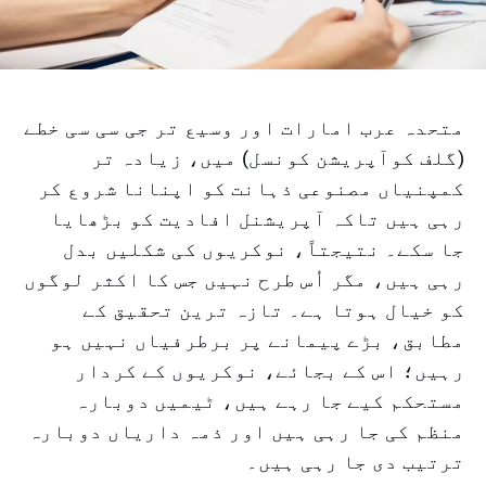
متحدہ عرب امارات اور وسیع تر جی سی سی خطے
(گلف کوآپریشن کونسل) میں، زیادہ تر
کمپنیاں مصنوعی ذہانت کو اپنانا شروع کر
رہی ہیں تاکہ آپریشنل افادیت کو بڑھایا
جا سکے۔ نتیجتاً، نوکریوں کی شکلیں بدل
رہی ہیں، مگر اُس طرح نہیں جس کا اکثر لوگوں
کو خیال ہوتا ہے۔ تازہ ترین تحقیق کے
مطابق، بڑے پیمانے پر برطرفیاں نہیں ہو
رہیں؛ اس کے بجائے، نوکریوں کے کردار
مستحکم کیے جا رہے ہیں، ٹیمیں دوبارہ
منظم کی جا رہی ہیں اور ذمہ داریاں دوبارہ
ترتیب دی جا رہی ہیں۔