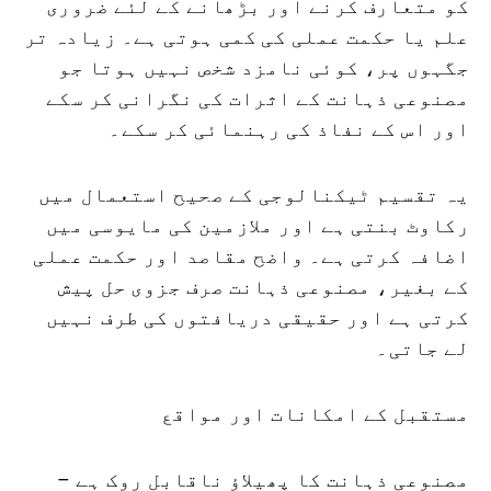
کو متعارف کرنے اور بڑھانے کے لئے ضروری
علم یا حکمت عملی کی کمی ہوتی ہے۔ زیادہ تر
جگہوں پر، کوئی نامزد شخص نہیں ہوتا جو
مصنوعی ذہانت کے اثرات کی نگرانی کر سکے
اور اس کے نفاذ کی رہنمائی کر سکے۔
یہ تقسیم ٹیکنالوجی کے صحیح استعمال میں
رکاوٹ بنتی ہے اور ملازمین کی مایوسی میں
اضافہ کرتی ہے۔ واضح مقاصد اور حکمت عملی
کے بغیر، مصنوعی ذہانت صرف جزوی حل پیش
کرتی ہے اور حقیقی دریافتوں کی طرف نہیں
لے جاتی۔
مستقبل کے امکانات اور مواقع
مصنوعی ذہانت کا پھیلاؤ ناقابل روک ہے –