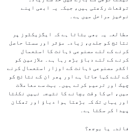
توقعات رکھتی ہیں، جبکہ یہ ابھی اپنے
نوخیز مراحل میں ہے۔
مطالعہ یہ بھی بتاتا ہے کہ ایگزیکٹوز پر
نتائج کو جلدی، زیادہ مؤثر اور سستا حاصل
کرنے کے لئے مصنوعی ذہانت کا استعمال
کرنے کے لئے دباؤ بڑھ رہا ہے۔ ملازمین کو
اکثر مصنوعی ذہانت کے اوزار استعمال کرنے
کے لئے کہا جاتا ہے اور پھر ان کے نتائج کو
چیک اور ترمیم کرتے ہیں۔ بہت سے معاملات
میں، اس کا وقت بچانے کا نتیجہ نہیں نکلتا
اور یہاں تک کہ بڑھتا ہوا دباؤ اور تھکان
پیدا کر سکتا ہے۔
فائدہ یا بوجھ؟