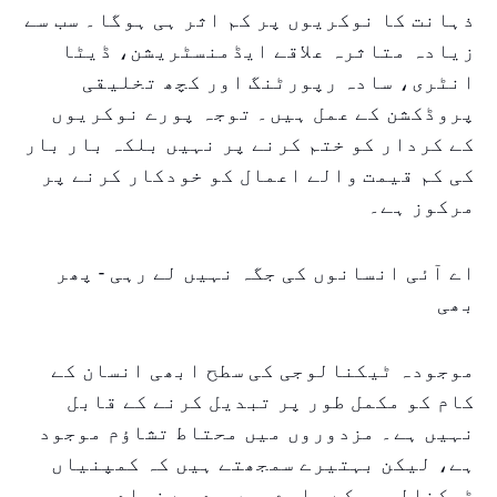
ذہانت کا نوکریوں پر کم اثر ہی ہوگا۔ سب سے
زیادہ متاثرہ علاقے ایڈمنسٹریشن، ڈیٹا
انٹری، سادہ رپورٹنگ اور کچھ تخلیقی
پروڈکشن کے عمل ہیں۔ توجہ پورے نوکریوں
کے کردار کو ختم کرنے پر نہیں بلکہ بار بار
کی کم قیمت والے اعمال کو خودکار کرنے پر
مرکوز ہے۔
اے آئی انسانوں کی جگہ نہیں لے رہی - پھر
بھی
موجودہ ٹیکنالوجی کی سطح ابھی انسان کے
کام کو مکمل طور پر تبدیل کرنے کے قابل
نہیں ہے۔ مزدوروں میں محتاط تشاؤم موجود
ہے، لیکن بہتیرے سمجھتے ہیں کہ کمپنیاں
ٹیکنالوجی کے بارے میں حد سے زیادہ