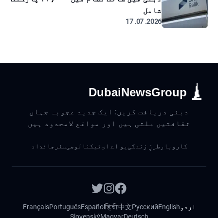
شامل
2026. 07. 17
DubaiNewsGroup
دبئی دریافت کریں: ایک جدید عجوبہ جہاں
ثقافتیں ملتی ہیں اور مواقع لامحدود ہیں
کاروبار
طرزِ زندگی
یو اے ای
ٹیکنالوجی
سفر
جائداد
اردو
English
Русский
中文
हिंदी
Español
Português
Français
Slovenský
Magyar
Deutsch