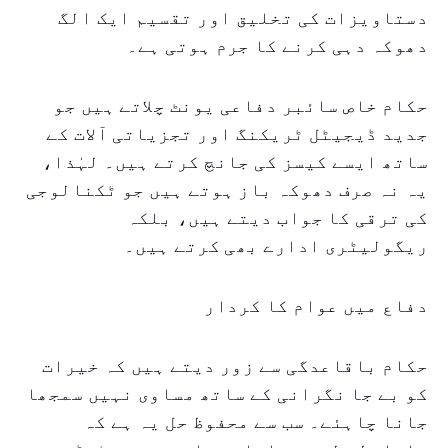
دستاویزات کی تخلیق اور تقسیم ایک الگ
دھوکہ دہی کرنے کا جرم ہوتی ہے۔
حکام خاص سائبر دفاعی یونٹ چلاتے ہیں جو
جدید ڈیجیٹل ٹریکنگ اور تجزیاتی آلات کے
ساتھ ایسے کیسز کی جانچ کرتے ہیں۔ لہٰذا،
یہ نہ صرف دھوکہ باز ہوتے ہیں جو ٹکنالوجی
کی ترقی کا جواب دیتے ہیں، بلکہ
ریگولیٹری ادارے بھی کرتے ہیں۔
دفاع میں عوام کا کردار
حکام باقاعدگی سے زور دیتے ہیں کہ خیرات
کو بے جا نگرانی کے ساتھ مساوی نہیں سمجھا
جانا چاہئے۔ سب سے محفوظ حل یہ ہے کہ