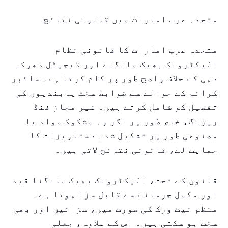
متحدہ عرب امارات میں قانونی نتائج
متحدہ عرب امارات کا قانونی نظام
الیکٹرونک بھیک مانگنے اور ڈیجیٹل دھوکہ
دہی کے خلاف واضح طور پر کام کرتا ہے۔ سائبر
کرائم کے حوالے سے ضوابط سخت پابندیوں کی
تفصیل کو شامل کرتے ہیں۔ غیر مجاز فنڈ
ریزنگ، خاص طور پر اگر وہ مشکوک مواد یا
مصنوعی طور پر تشکیل شدہ دستاویزات کا
حمایت لے، قانونی نتائج لاتی ہیں۔
قانون کے تحت، الیکٹرونک بھیک مانگنا قید
اور مکمل جرمانے سے قابل سزا ہوتا ہے۔
منظم نیٹ ورک کی صورت میں، سزائیں اور بھی
سخت ہو سکتی ہیں۔ اس کے علاوہ، جعلی