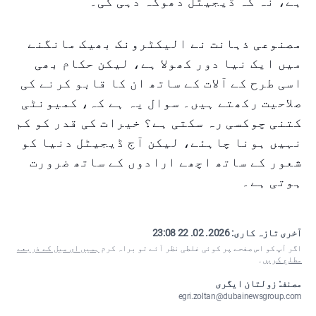
ہے، نہ کہ ڈیجیٹل دھوکہ دہی کی۔
مصنوعی ذہانت نے الیکٹرونک بھیک مانگنے
میں ایک نیا دور کھولا ہے، لیکن حکام بھی
اسی طرح کے آلات کے ساتھ ان کا قابو کرنے کی
صلاحیت رکھتے ہیں۔ سوال یہ ہے کہ، کمیونٹی
کتنی چوکسی رہ سکتی ہے؟ خیرات کی قدر کو کم
نہیں ہونا چاہئے، لیکن آج ڈیجیٹل دنیا کو
شعور کے ساتھ اچھے ارادوں کے ساتھ ضرورت
ہوتی ہے۔
آخری تازہ کاری:
2026. 02. 22 23:08
اگر آپ کو اس صفحے پر کوئی غلطی نظر آئے تو براہ کرم
ہمیں ای میل کے ذریعے
مطلع کریں
۔
مصنف: زولتان ایگری
egri.zoltan@dubainewsgroup.com