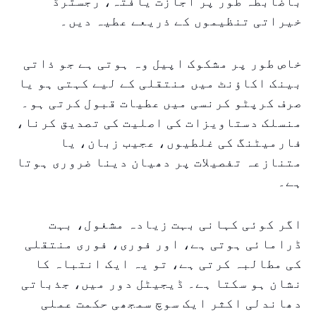
باضابطہ طور پر اجازت یافتہ، رجسٹرڈ
خیراتی تنظیموں کے ذریعے عطیہ دیں۔
خاص طور پر مشکوک اپیل وہ ہوتی ہے جو ذاتی
بینک اکاؤنٹ میں منتقلی کے لیے کہتی ہو یا
صرف کرپٹو کرنسی میں عطیات قبول کرتی ہو۔
منسلک دستاویزات کی اصلیت کی تصدیق کرنا،
فارمیٹنگ کی غلطیوں، عجیب زبان، یا
متنازعہ تفصیلات پر دھیان دینا ضروری ہوتا
ہے۔
اگر کوئی کہانی بہت زیادہ مشغول، بہت
ڈرامائی ہوتی ہے، اور فوری، فوری منتقلی
کی مطالبہ کرتی ہے، تو یہ ایک انتباہ کا
نشان ہو سکتا ہے۔ ڈیجیٹل دور میں، جذباتی
دھاندلی اکثر ایک سوچ سمجھی حکمت عملی