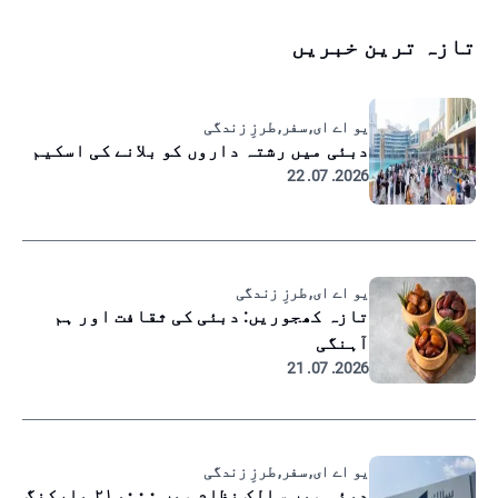
تازہ ترین خبریں
یو اے ای, سفر, طرزِ زندگی
دبئی میں رشتہ داروں کو بلانے کی اسکیم
2026. 07. 22
یو اے ای, طرزِ زندگی
تازہ کھجوریں: دبئی کی ثقافت اور ہم
آہنگی
2026. 07. 21
یو اے ای, سفر, طرزِ زندگی
دبئی میں سالک نظام میں ۲۱،۰۰۰ پارکنگ