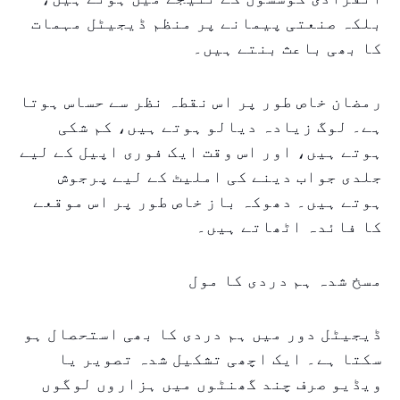
بلکہ صنعتی پیمانے پر منظم ڈیجیٹل مہمات
کا بھی باعث بنتے ہیں۔
رمضان خاص طور پر اس نقطہ نظر سے حساس ہوتا
ہے۔ لوگ زیادہ دیالو ہوتے ہیں، کم شکی
ہوتے ہیں، اور اس وقت ایک فوری اپیل کے لیے
جلدی جواب دینے کی املیٹ کے لیے پرجوش
ہوتے ہیں۔ دھوکہ باز خاص طور پر اس موقعے
کا فائدہ اٹھاتے ہیں۔
مسخ شدہ ہم دردی کا مول
ڈیجیٹل دور میں ہم دردی کا بھی استحصال ہو
سکتا ہے۔ ایک اچھی تشکیل شدہ تصویر یا
ویڈیو صرف چند گھنٹوں میں ہزاروں لوگوں