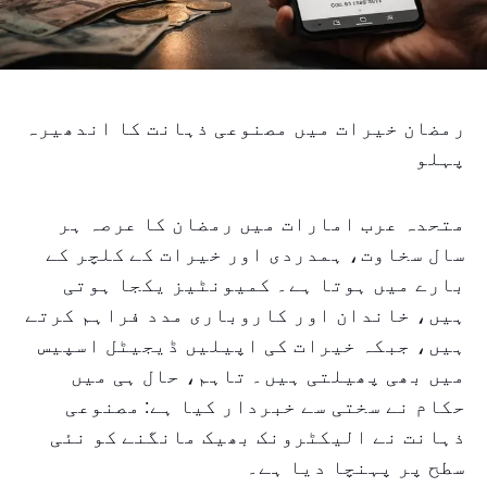
رمضان خیرات میں مصنوعی ذہانت کا اندھیرہ
پہلو
متحدہ عرب امارات میں رمضان کا عرصہ ہر
سال سخاوت، ہمدردی اور خیرات کے کلچر کے
بارے میں ہوتا ہے۔ کمیونٹیز یکجا ہوتی
ہیں، خاندان اور کاروباری مدد فراہم کرتے
ہیں، جبکہ خیرات کی اپیلیں ڈیجیٹل اسپیس
میں بھی پھیلتی ہیں۔ تاہم، حال ہی میں
حکام نے سختی سے خبردار کیا ہے: مصنوعی
ذہانت نے الیکٹرونک بھیک مانگنے کو نئی
سطح پر پہنچا دیا ہے۔