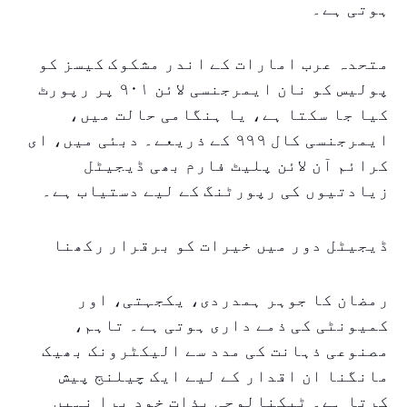
ہوتی ہے۔
متحدہ عرب امارات کے اندر مشکوک کیسز کو
پولیس کو نان ایمرجنسی لائن ۹۰۱ پر رپورٹ
کیا جا سکتا ہے، یا ہنگامی حالت میں،
ایمرجنسی کال ۹۹۹ کے ذریعے۔ دبئی میں، ای
کرائم آن لائن پلیٹ فارم بھی ڈیجیٹل
زیادتیوں کی رپورٹنگ کے لیے دستیاب ہے۔
ڈیجیٹل دور میں خیرات کو برقرار رکھنا
رمضان کا جوہر ہمدردی، یکجہتی، اور
کمیونٹی کی ذمے داری ہوتی ہے۔ تاہم،
مصنوعی ذہانت کی مدد سے الیکٹرونک بھیک
مانگنا ان اقدار کے لیے ایک چیلنج پیش
کرتا ہے۔ ٹیکنالوجی بذات خود برا نہیں