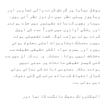
سوشل میڈیا پر گردش کرنے والی تصاویر اور
ویڈیوز پہلی نظر میں دل دوز نظر آتی ہیں۔
بیمار بچوں کے ساتھ مشینوں میں جڑے ہوئے،
اور ہلکی آوازوں میں فوراً مدد کی اپیل
کرتے ہوئے بوڑھے لوگ۔ قصے تفصیلی ہوتے
ہیں، منسلک دستاویزات اصلی معلوم ہوتی
ہیں، اور بصری مواد اکثر حقیقی حقیقت سے
مختلف نہیں ہوتا۔ مسئلہ یہ ہے کہ ان میں سے
کئی کیسز حقیقی سانحات پر مبنی نہیں
ہوتے، بلکہ مصنوعی ذہانت کی بنائی ہوئی
کمال احتیاط کے ساتھ مرتب کی گئی دھوکہ
دہی ہوتی ہے۔
الیکٹرونک بھیک مانگنے کا نیا دور