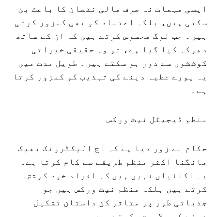
ایسی مہمات نہ صرف مالی نقصان کا باعث بن
سکتی ہیں، بلکہ اعتماد کو بھی کمزور کرتی
ہیں۔ جب لوگ محسوس کرتے ہیں کہ ان کے ساتھ
دھوکہ کیا گیا ہے، تو وہ حقیقی خیراتی
کوششوں سے دور ہو سکتے ہیں۔ طویل مدت میں
یہ پورے عطیہ دینے کی تہذیب کو کمزور کرتا
ہے۔
منظم ڈیجیٹل نیٹ ورکس
حکام نے زور دیا ہے کہ آج الیکٹرونک بھیک
مانگنا اکثر منظم طریقے سے کام کرتا ہے۔
یہ اکائیاں نہیں ہیں کہ افراد خود کوشش
کرتے ہیں بلکہ منظم نیٹ ورکس ہیں جو
جذباتی طور پر متاثر کن داستان تشکیل
دینے کی صلاحیت رکھتے ہیں۔