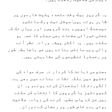
یہ گروپز بیک وقت متعدد پلیٹ فارموں پر
ظاہر ہوتے ہیں: سوشل نیٹ ورک سائٹس،
میسجنگ ایپیں، بند گروپس، اور یہاں تک کہ
جعلی خیراتی صفحات بھی سسٹم کا حصہ ہو
سکتے ہیں۔ یہ اکثر پیشہ ورانہ نظر آنے
والی ویب سائٹس بناتے ہیں جو باضابطہ طور
پر رجسٹرڈ تنظیموں کی مشابہتی ہیں۔
مصنوعی ذہانت کا کردار نہ صرف مواد کی
تخلیق میں بلکہ نشانہ بنانے میں بھی ہے۔
الگوردم کا استعمال کرتے ہوئے، وہ ان
کمیونٹیز یا گروپوں کا انتخاب کر سکتے
ہیں جن کے پاس عطیہ کرنے کی زیادہ صلاحیت
ہوتی ہے، خاص طور پر رمضان کے دوران۔