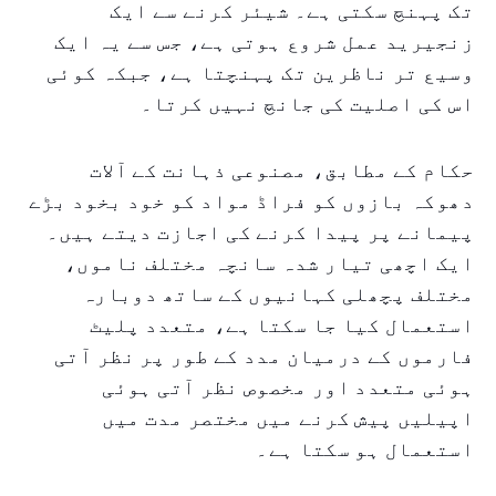
تک پہنچ سکتی ہے۔ شیئر کرنے سے ایک
زنجیرید عمل شروع ہوتی ہے، جس سے یہ ایک
وسیع تر ناظرین تک پہنچتا ہے، جبکہ کوئی
اس کی اصلیت کی جانچ نہیں کرتا۔
حکام کے مطابق، مصنوعی ذہانت کے آلات
دھوکہ بازوں کو فراڈ مواد کو خود بخود بڑے
پیمانے پر پیدا کرنے کی اجازت دیتے ہیں۔
ایک اچھی تیار شدہ سانچہ مختلف ناموں،
مختلف پچھلی کہانیوں کے ساتھ دوبارہ
استعمال کیا جا سکتا ہے، متعدد پلیٹ
فارموں کے درمیان مدد کے طور پر نظر آتی
ہوئی متعدد اور مخصوص نظر آتی ہوئی
اپیلیں پیش کرنے میں مختصر مدت میں
استعمال ہو سکتا ہے۔