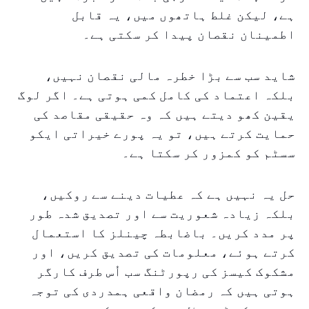
ہے، لیکن غلط ہاتھوں میں، یہ قابل
اطمینان نقصان پیدا کر سکتی ہے۔
شاید سب سے بڑا خطرہ مالی نقصان نہیں،
بلکہ اعتماد کی کامل کمی ہوتی ہے۔ اگر لوگ
یقین کھو دیتے ہیں کہ وہ حقیقی مقاصد کی
حمایت کرتے ہیں، تو یہ پورے خیراتی ایکو
سسٹم کو کمزور کر سکتا ہے۔
حل یہ نہیں ہے کہ عطیات دینے سے روکیں،
بلکہ زیادہ شعوریت سے اور تصدیق شدہ طور
پر مدد کریں۔ باضابطہ چینلز کا استعمال
کرتے ہوئے، معلومات کی تصدیق کریں، اور
مشکوک کیسز کی رپورٹنگ سب اُس طرف کارگر
ہوتی ہیں کہ رمضان واقعی ہمدردی کی توجہ