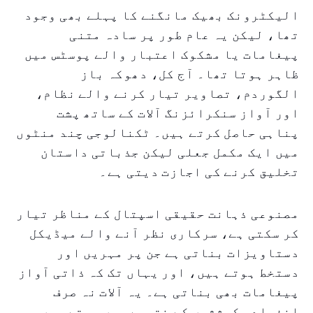
الیکٹرونک بھیک مانگنے کا پہلے بھی وجود
تھا، لیکن یہ عام طور پر سادہ متنی
پیغامات یا مشکوک اعتبار والے پوسٹس میں
ظاہر ہوتا تھا۔ آج کل، دھوکہ باز
الگوردم، تصاویر تیار کرنے والے نظام،
اور آواز سنکرائزنگ آلات کے ساتھ پشت
پناہی حاصل کرتے ہیں۔ ٹکنالوجی چند منٹوں
میں ایک مکمل جعلی لیکن جذباتی داستان
تخلیق کرنے کی اجازت دیتی ہے۔
مصنوعی ذہانت حقیقی اسپتال کے مناظر تیار
کر سکتی ہے، سرکاری نظر آنے والے میڈیکل
دستاویزات بناتی ہے جن پر مہریں اور
دستخط ہوتے ہیں، اور یہاں تک کہ ذاتی آواز
پیغامات بھی بناتی ہے۔ یہ آلات نہ صرف
انفرادی کوششوں کے نتیجے میں ہوتے ہیں،