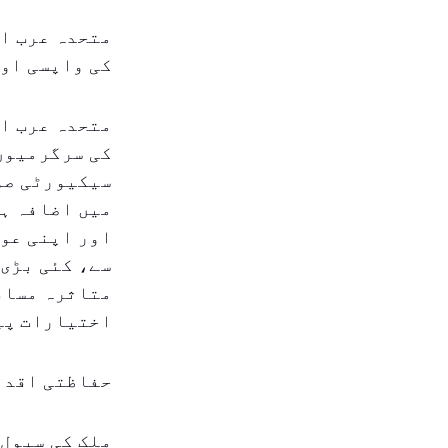
متحدہ عرب ام
کی واپسی اور
متحدہ عرب ام
کی سرگرمیوں 
سیکیورٹی صو
میں اضافہ ہو
اور اپنی عوا
سے، کئی بڑی 
متاثرہ مسافر
اختیارات پی
حفاظتی اقدا
ملک کی سیول 