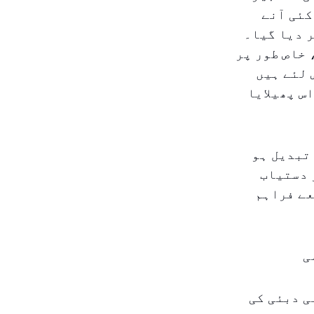
کئی آنے
 دیا گیا۔
خاص طور پر
 لئے ہیں
س پھیلایا
تبدیل ہو
 دستیاب
عے فراہم
ی
ی دبئی کی