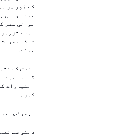
کے طور پر یہ
جانے والی پر
ہوائی سفر کے
ایسے تزویرات
تاکہ خطرات ک
جائے۔
بندش کے نتیج
گئے۔ البتہ، 
اختیارات کے 
کیں۔
ایمرٹس اور ف
دبئی سے تعلق