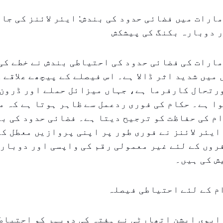
ارات میں فضائی حدود کی بندش: ایئر لائنز کی جان
 دوبارہ بکنگ کی پیشکش
ارات کی فضائی حدود کی احتیاطی بندش نے خطے کی
میں شدید اثر ڈالا ہے۔ اس فیصلے کے پیچھے علاقے 
رتحال کارفرما ہے، جہاں میزائل حملے اور ڈرون 
ا ہے۔ حکام کی فوری ردعمل سے ظاہر ہوتا ہے کہ م
م کی حفاظت کو ترجیح دیتا ہے۔ فضائی حدود کی بن
ایئر لائنز نے فوری طور پر اپنی پروازیں معطل کر
وں کے لئے غیر معمولی رقم کی واپسی اور دوبارہ
ش کی ہیں۔
م کے لئے احتیاطی فیصلہ
ایوی ایشن اتھارٹی نے ہفتہ کی دوپہر کو احتیاط