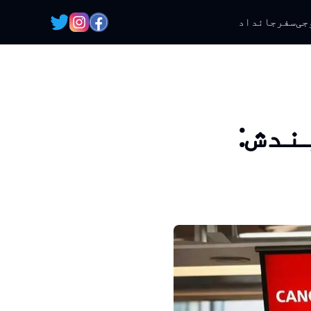
جی
سفر
جائداد
ندش: