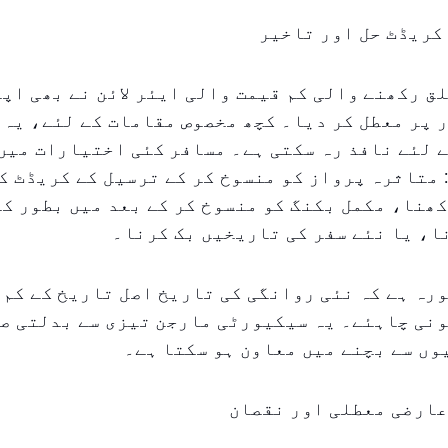
کریڈٹ حل اور تاخیر
ق رکھنے والی کم قیمت والی ایئر لائن نے بھی اپ
 پر معطل کر دیا۔ کچھ مخصوص مقامات کے لئے، یہ
 لئے نافذ رہ سکتی ہے۔ مسافر کئی اختیارات میں
 متاثرہ پرواز کو منسوخ کر کے ترسیل کے کریڈٹ ک
ھنا، مکمل بکنگ کو منسوخ کر کے بعد میں بطور ک
، یا نئے سفر کی تاریخیں بک کرنا۔
ونی چاہئے۔ یہ سیکیورٹی مارجن تیزی سے بدلتی ص
ں سے بچنے میں معاون ہو سکتا ہے۔
عارضی معطلی اور نقصان