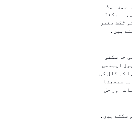
ازیں ایک
پہلے بکنگ
ی ٹکٹ بغیر
تے ہیں،
ی جا سکتی
یول ایجنسی
ا کہ کال کی
یہ سمجھنا
ات اور حل
 سکتے ہیں،