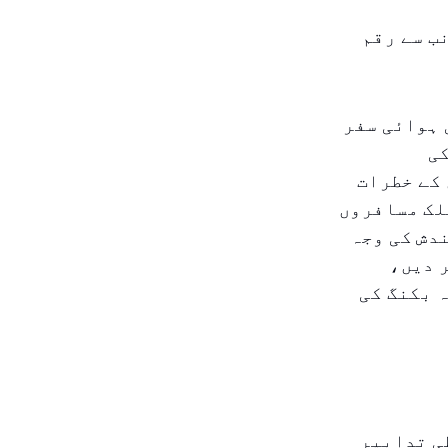
ب سے رقم
 ہوائی سفر
کی
کے خطرات
لک مسافروں
دش کی وجہ
 دیں،
 بکنگ کی
ی تدابیر