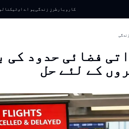
کاروبار
طرزِ زندگی
یو اے ای
ٹیکنالو
 زندگی
تی فضائی حدود کی ب
وں کے لئے حل