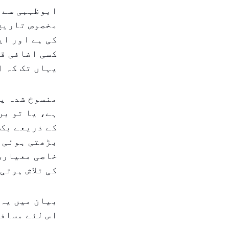
ابوظہبی سے ت
مخصوص تاریخ 
کی ہے اور ای
کسی اضافی قی
یہاں تک کہ ا
منسوخ شدہ پر
ہے، یا تو بر
کے ذریعے بک 
بڑھتی ہوئی م
خاصی معیاری 
کی تلاش ہوتی
بیان میں یہ 
اس لئے مسافر