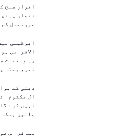
اتوار صبح ک
نقصان پہنچا،
صورتحال کم و
ابوظہبی میں،
الاقوامی ہوا
یہ واقعات ظا
تھی، بلکہ یہ
دبئی کے ہوائ
ال مکتوم ان
نہیں کرے گا۔
جائیں بلکہ ب
مسافر اس صور