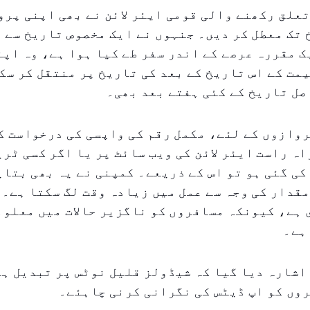
علق رکھنے والی قومی ایئر لائن نے بھی اپنی پرو
تک معطل کر دیں۔ جنہوں نے ایک مخصوص تاریخ سے 
ک مقررہ عرصے کے اندر سفر طے کیا ہوا ہے، وہ اپن
مت کے اس تاریخ کے بعد کی تاریخ پر منتقل کر سک
صل تاریخ کے کئی ہفتے بعد بھی۔
وازوں کے لئے، مکمل رقم کی واپسی کی درخواست ک
اہ راست ایئر لائن کی ویب سائٹ پر یا اگر کسی ٹر
کی گئی ہو تو اس کے ذریعے۔ کمپنی نے یہ بھی بتای
قدار کی وجہ سے عمل میں زیادہ وقت لگ سکتا ہے۔ 
ہے، کیونکہ مسافروں کو ناگزیر حالات میں معلوم
 ہے۔
اشارہ دیا گیا کہ شیڈولز قلیل نوٹس پر تبدیل ہو
وں کو اپ ڈیٹس کی نگرانی کرنی چاہئے۔