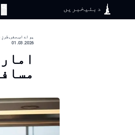
دبئیخبریں
تلاش
یو اے ای, سفر, طرزِ
2026. 03. 01
امارا
مسافر