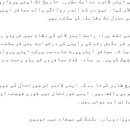
 ایئر لائن، نے ایک مقررہ تاریخ تک اپنی پروازو
ان کیا۔ تین دن کے اندر روانگی والے مسافر اپنی 
ی منزل تک مقابلہ کر سکتے ہیں۔
ی ٹکٹ براہ راست ایئر لائن کی نظام میں خریدی ہو
ر کر مکمل رقم کی واپسی کی درخواست بھی کر سکتے 
کیا کہ مسافر ایئرپورٹ جانے سے پہلے اپنی پرواز
یک کریں۔ یہ سادہ قدم مسافروں کو بڑی زحمت سے 
 ظاہر کرتا ہے کہ ایئر لائنز اس صورتحال کی غیر
وبی واقف ہیں۔ ایسی صورتحال میں فوری فیصلے او
ائی اہم ہوتی ہیں۔
یز: دوبارہ بکنگ کی میعاد میں توسیع