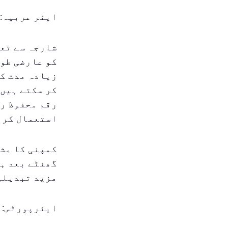
ایئر عربیہ: 
شارجہ سے تعل
کو عارضی طور
زیادہ مدت کے
کر سکتے ہیں:
رقم محفوظ رک
استعمال کرنا
گھنٹے بعد ہ
مزید تبدیلیو
ایئرپورٹس: 