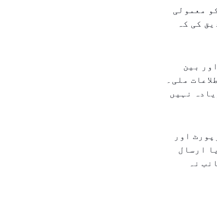
و معمولی
یق کی کہ
اور بین
لاعات ملی۔
یادہ نہیں
پورٹ اور
ا ارسال
نب نہ