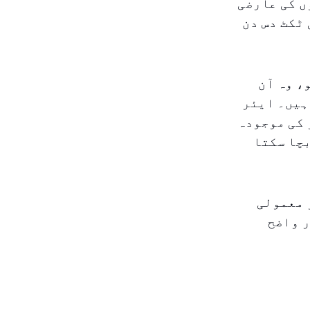
ں کی عارضی
ٹکٹ دس دن
، وہ آن
ہیں۔ ایئر
 کی موجودہ
بچا سکتا
 معمولی
ر واضح