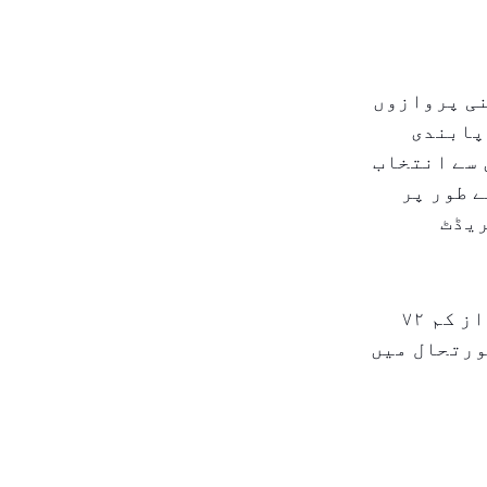
نی پروازوں
 پابندی
 سے انتخاب
ے طور پر
ریڈٹ
کمپنی کا مشورہ ہے کہ نئی روانگی کی تاریخ اصل تاریخ کے کم از کم ۷۲
ورتحال میں