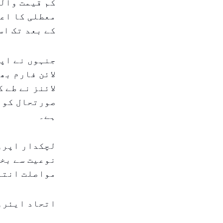
کم قیمت والی
معطلی کا اعل
کے بعد تک اس
جنہوں نے اپن
لائن فارم بھ
لائنز نے طے 
صورتحال کو چ
ہے۔
لچکدار اپروچ
نوعیت سے بخ
مواصلت انتہ
اتحاد ایئرو