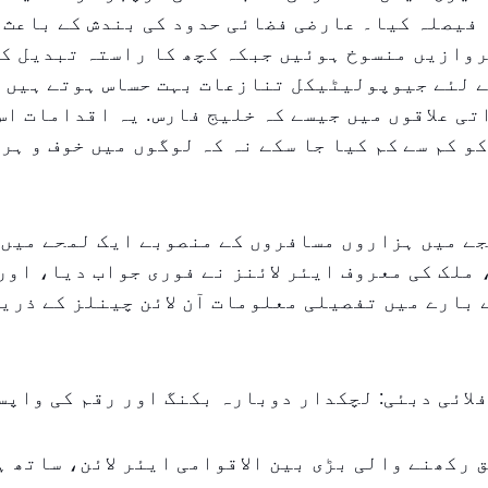
 فیصلہ کیا۔ عارضی فضائی حدود کی بندش کے باعث 
وازیں منسوخ ہوئیں جبکہ کچھ کا راستہ تبدیل کر
 لئے جیوپولیٹیکل تنازعات بہت حساس ہوتے ہیں، 
ی علاقوں میں جیسے کہ خلیج فارس. یہ اقدامات اس
و کم سے کم کیا جا سکے نہ کہ لوگوں میں خوف و ہرا
ے میں ہزاروں مسافروں کے منصوبے ایک لمحے میں 
ملک کی معروف ایئر لائنز نے فوری جواب دیا، اور
بارے میں تفصیلی معلومات آن لائن چینلز کے ذری
لائی دبئی: لچکدار دوبارہ بکنگ اور رقم کی واپس
 رکھنے والی بڑی بین الاقوامی ایئر لائن، ساتھ ہ