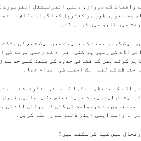
ے واقعات کے دوران، دبئی انٹرنیشنل ایئرپورٹ ک
 جسے فوری طور پر کنٹرول کیا گیا۔ حکام نے تصد
قت میں قابو میں کر لی گئی۔
 ایک ڈرون حملے کے نتیجے میں ایک شخص کی ہلاکت 
ئی اڈے کی زمین پر کئی افراد کے زخمی ہونے کی اط
ہر کرتے ہیں کہ فضائی حدود کی بندش کسی حد سے ز
 حفاظت کے لئے ایک احتیاطی اقدام تھا۔
ی اڈے کے منتظم نے کہا کہ دبئی انٹرنیشنل ایئر
ٹرنیشنل ایئرپورٹ مزید نوٹس تک پروازیں قبول ی
 مسافروں سے درخواست کی گئی کہ ہوائی اڈے کی جا
راہ راست اپنی ایئر لائنز سے رابطہ کریں۔
تحال میں کیا کر سکتے ہیں؟