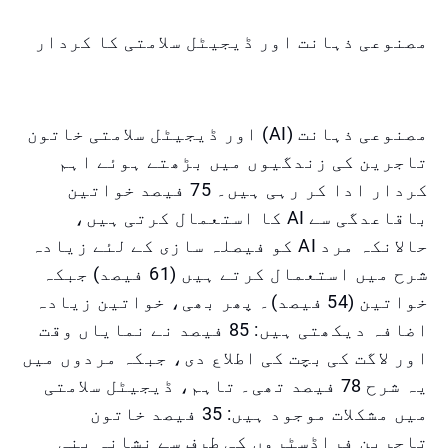
مصنوعی ذہانت اور ڈیجیٹل سلامتی کا کردار
مصنوعی ذہانت (AI) اور ڈیجیٹل سلامتی خاتون
تاجرین کی زندگیوں میں بڑھتے ہوئے اہم
کردار ادا کر رہی ہیں۔ 75 فیصد خواتین
باقاعدگی سے AI کا استعمال کرتی ہیں،
حالانکہ مرد AI کو فیصلہ سازی کے لئے زیادہ
شرح میں استعمال کرتے ہیں (61 فیصد) جبکہ
خواتین (54 فیصد)۔ پھر بھی، خواتین زیادہ
اضافہ دیکھتی ہیں: 85 فیصد نے نمایاں وقت
اور لاگت کی بچت کی اطلاع دی، جبکہ مردوں میں
یہ شرح 78 فیصد تھی۔ تاہم، ڈیجیٹل سلامتی
میں مشکلات موجود ہیں: 35 فیصد خاتون
تاجرین فراڈسٹروں کی طرف سے نشانہ بنی