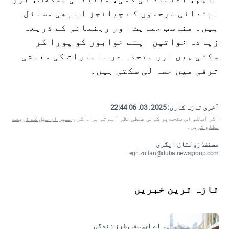
ابتدائی مرحلوں کے چیلنجز اب بھی مسائل
ہیں۔ مناسب حمایت اور رہنمائی کے ذریعہ
زیادہ خواتین اپنے خوابوں کو پورا کر
سکتی ہیں اور متحدہ عرب امارات کی معاشی
ترقی میں حصہ لی سکتی ہیں۔
آخری تازہ کاری:
2025. 03. 06 22:44
اگر آپ کو اس صفحے پر کوئی غلطی نظر آئے تو براہ کرم
ہمیں ای میل کے ذریعے
مطلع کریں
۔
مصنف: زولتان ایگری
egri.zoltan@dubainewsgroup.com
تازہ ترین خبریں
یو اے ای, سفر, طرزِ زندگی