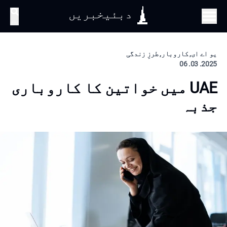
دبئیخبریں
تلاش
یو اے ای, کاروبار, طرزِ زندگی
2025. 03. 06
UAE میں خواتین کا کاروباری
جذبہ