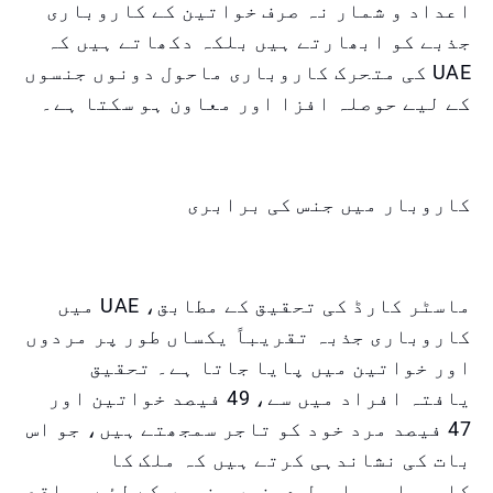
اعداد و شمار نہ صرف خواتین کے کاروباری
جذبے کو ابھارتے ہیں بلکہ دکھاتے ہیں کہ
UAE کی متحرک کاروباری ماحول دونوں جنسوں
کے لیے حوصلہ افزا اور معاون ہو سکتا ہے۔
کاروبار میں جنس کی برابری
ماسٹر کارڈ کی تحقیق کے مطابق، UAE میں
کاروباری جذبہ تقریباً یکساں طور پر مردوں
اور خواتین میں پایا جاتا ہے۔ تحقیق
یافتہ افراد میں سے، 49 فیصد خواتین اور
47 فیصد مرد خود کو تاجر سمجھتے ہیں، جو اس
بات کی نشاندہی کرتے ہیں کہ ملک کا
کاروباری ماحول دونوں جنسوں کے لئے مواقع