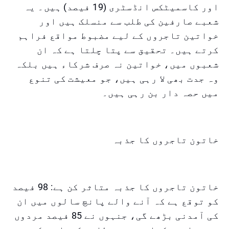
اور کاسمیٹکس انڈسٹری (19 فیصد) ہیں۔ یہ
شعبے صارفین کی طلب سے منسلک ہیں اور
خواتین تاجروں کے لیے مضبوط مواقع فراہم
کرتے ہیں۔ تحقیق سے پتا چلتا ہے کہ ان
شعبوں میں، خواتین نہ صرف شرکاء ہیں بلکہ
وہ جدت بھی لا رہی ہیں، جو معیشت کی تنوع
میں حصہ دار بن رہی ہیں۔
خاتون تاجروں کا جذبہ
خاتون تاجروں کا جذبہ متاثر کن ہے: 98 فیصد
کو توقع ہے کہ آنے والے پانچ سالوں میں ان
کی آمدنی بڑھے گی، جنہوں نے 85 فیصد مردوں