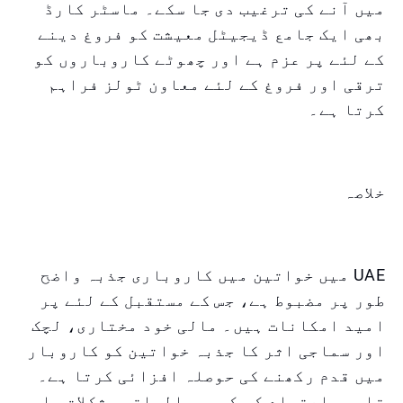
میں آنے کی ترغیب دی جا سکے۔ ماسٹر کارڈ
بھی ایک جامع ڈیجیٹل معیشت کو فروغ دینے
کے لئے پر عزم ہے اور چھوٹے کاروباروں کو
ترقی اور فروغ کے لئے معاون ٹولز فراہم
کرتا ہے۔
خلاصہ
UAE میں خواتین میں کاروباری جذبہ واضح
طور پر مضبوط ہے، جس کے مستقبل کے لئے پر
امید امکانات ہیں۔ مالی خود مختاری، لچک
اور سماجی اثر کا جذبہ خواتین کو کاروبار
میں قدم رکھنے کی حوصلہ افزائی کرتا ہے۔
تاہم، اعتماد کی کمی، مالیاتی مشکلات، اور