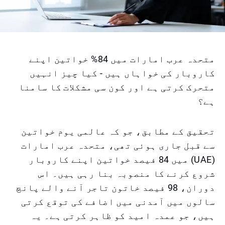
متحدہ عرب امارات میں 84% خواتین اپنے
کاروبار کی خواہاں ہیں - کیا چیز انہیں
متحرک کرتی ہے اور کون سی مشکلات کا سامنا
ہے؟
تحقیق کے مطابق، جو کہ عالمی یوم خواتین
سے قبل جاری ہوئی تھی، متحدہ عرب امارات
(UAE) میں 84 فیصد خواتین اپنے کاروبار
شروع کرنے کا منصوبہ بنا رہی ہیں۔ اس
دوران، 98 فیصد خاتون تاجر آنے والے پانچ
سالوں میں آمدنی میں اضافے کی توقع کرتی
ہیں، جو عمدہ امید کو ظاہر کرتی ہے۔ یہ