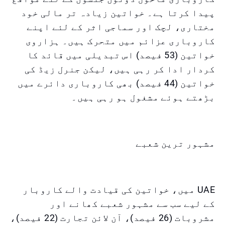
پیدا کرتا ہے۔ خواتین زیادہ تر مالی خود
مختاری، لچک اور سماجی اثر کے لئے اپنے
کاروباری عزائم میں متحرک ہیں۔ ہزاروی
خواتین (53 فیصد) اس تبدیلی میں قائد کا
کردار ادا کر رہی ہیں، لیکن جنرل زیڈ کی
خواتین (44 فیصد) بھی کاروباری دائرے میں
بڑھتے ہوئے مشغول ہو رہی ہیں۔
مشہور ترین شعبے
UAE میں، خواتین کی قیادت والے کاروبار
کے لیے سب سے مشہور شعبے کھانے اور
مشروبات (26 فیصد)، آن لائن تجارت (22 فیصد)،