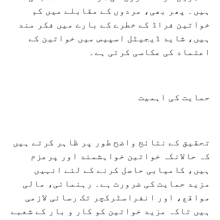
ہیں۔ پھر بھی، مردوں کے مقابلے میں کم
خواتین فراڈ کے خطرے کے بارے میں فکر مند
ہیں، شاید ڈیجیٹل اسپیس میں خواتین کے
اعتماد کی عکاسی کرتی ہے۔
حمایت کی اہمیت
تحقیق کے نتائج واضح طور پر ظاہر کرتے ہیں
کہ حالانکہ خواتین خواہشمند اور پرعزم
ہیں، کامیابی حاصل کرنے کے لئے انہیں
مزید حمایت کی ضرورت ہے۔ رہنمائی، مالی
مواقع، اور انفراسٹرکچر تک رسائی لازمی
ہیں تاکہ مزید خواتین کو کار و بار کے شعبے