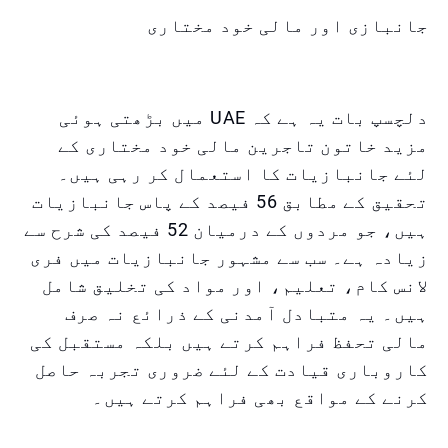
جانبازی اور مالی خود مختاری
دلچسپ بات یہ ہے کہ UAE میں بڑھتی ہوئی
مزید خاتون تاجرین مالی خود مختاری کے
لئے جانبازیات کا استعمال کر رہی ہیں۔
تحقیق کے مطابق 56 فیصد کے پاس جانبازیات
ہیں، جو مردوں کے درمیان 52 فیصد کی شرح سے
زیادہ ہے۔ سب سے مشہور جانبازیات میں فری
لانس کام، تعلیم، اور مواد کی تخلیق شامل
ہیں۔ یہ متبادل آمدنی کے ذرائع نہ صرف
مالی تحفظ فراہم کرتے ہیں بلکہ مستقبل کی
کاروباری قیادت کے لئے ضروری تجربہ حاصل
کرنے کے مواقع بھی فراہم کرتے ہیں۔