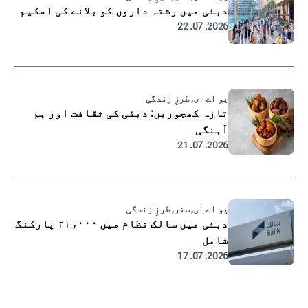
دبئی میں رشتہ داروں کو بلانے کی اسکیم
2026. 07. 22
یو اے ای, طرزِ زندگی
تازہ کھجوریں: دبئی کی ثقافت اور ہم
آہنگی
2026. 07. 21
یو اے ای, سفر, طرزِ زندگی
دبئی میں سالک نظام میں ۲۱،۰۰۰ پارکنگ
شامل
2026. 07. 17