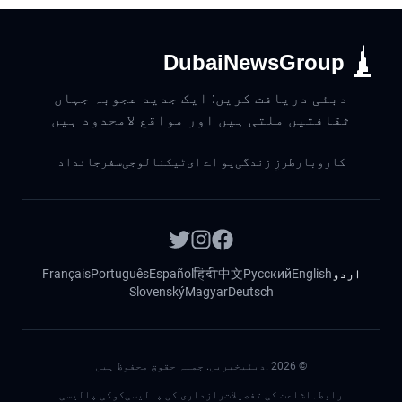
DubaiNewsGroup
دبئی دریافت کریں: ایک جدید عجوبہ جہاں
ثقافتیں ملتی ہیں اور مواقع لامحدود ہیں
کاروبار
طرزِ زندگی
یو اے ای
ٹیکنالوجی
سفر
جائداد
اردو
English
Русский
中文
हिंदी
Español
Português
Français
Slovenský
Magyar
Deutsch
©
2026
.دبئیخبریں. جملہ حقوق محفوظ ہیں
رابطہ
اشاعت کی تفصیلات
رازداری کی پالیسی
کوکی پالیسی