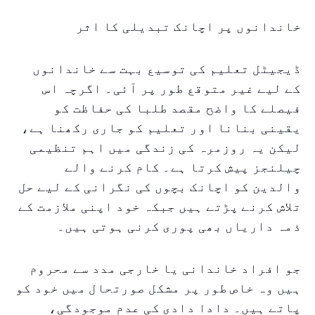
خاندانوں پر اچانک تبدیلی کا اثر
ڈیجیٹل تعلیم کی توسیع بہت سے خاندانوں
کے لیے غیر متوقع طور پر آئی۔ اگرچہ اس
فیصلے کا واضح مقصد طلبا کی حفاظت کو
یقینی بنانا اور تعلیم کو جاری رکھنا ہے،
لیکن یہ روزمرہ کی زندگی میں اہم تنظیمی
چیلنجز پیش کرتا ہے۔ کام کرنے والے
والدین کو اچانک بچوں کی نگرانی کے لیے حل
تلاش کرنے پڑتے ہیں جبکہ خود اپنی ملازمت کے
ذمہ داریاں بھی پوری کرنی ہوتی ہیں۔
جو افراد خاندانی یا خارجی مدد سے محروم
ہیں وہ خاص طور پر مشکل صورتحال میں خود کو
پاتے ہیں۔ دادا دادی کی عدم موجودگی،