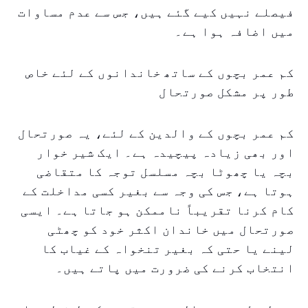
فیصلے نہیں کیے گئے ہیں، جس سے عدم مساوات
میں اضافہ ہوا ہے۔
کم عمر بچوں کے ساتھ خاندانوں کے لئے خاص
طور پر مشکل صورتحال
کم عمر بچوں کے والدین کے لئے، یہ صورتحال
اور بھی زیادہ پیچیدہ ہے۔ ایک شیر خوار
بچہ یا چھوٹا بچہ مسلسل توجہ کا متقاضی
ہوتا ہے، جس کی وجہ سے بغیر کسی مداخلت کے
کام کرنا تقریباً ناممکن ہو جاتا ہے۔ ایسی
صورتحال میں خاندان اکثر خود کو چھٹی
لینے یا حتی کہ بغیر تنخواہ کے غیاب کا
انتخاب کرنے کی ضرورت میں پاتے ہیں۔