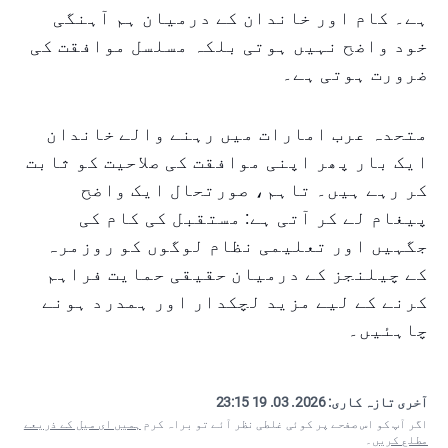
ہے۔ کام اور خاندان کے درمیان ہم آہنگی
خود واضح نہیں ہوتی بلکہ مسلسل موافقت کی
ضرورت ہوتی ہے۔
متحدہ عرب امارات میں رہنے والے خاندان
ایک بار پھر اپنی موافقت کی صلاحیت کو ثابت
کر رہے ہیں۔ تاہم، صورتحال ایک واضح
پیغام لے کر آتی ہے: مستقبل کی کام کی
جگہیں اور تعلیمی نظام لوگوں کو روزمرہ
کے چیلنجز کے درمیان حقیقی حمایت فراہم
کرنے کے لیے مزید لچکدار اور ہمدرد ہونے
چاہئیں۔
آخری تازہ کاری:
2026. 03. 19 23:15
اگر آپ کو اس صفحے پر کوئی غلطی نظر آئے تو براہ کرم
ہمیں ای میل کے ذریعے
مطلع کریں
۔