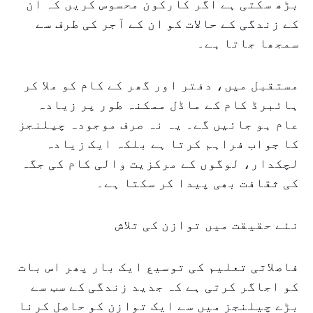
بڑھ سکتی ہے اگر کارکون محسوس کریں کہ ان
کے زندگی کے حالات کو ان کے آجر کی طرف سے
سمجھا جاتا ہے۔
مستقبل میں، دفتر اور گھر کے کام کو ملا کر
ہائبرڈ کام کے ماڈل ممکنہ طور پر زیادہ
عام ہو جائیں گے۔ یہ نہ صرف موجودہ چیلنجز
کا جواب فراہم کرتا ہے بلکہ ایک زیادہ
لچکدار، لوگوں کے مرکزیت والی کام کی جگہ
کی ثقافت بھی پیدا کر سکتا ہے۔
نئے حقیقت میں توازن کی تلاش
فاصلاتی تعلیم کی توسیع ایک بار پھر اس بات
کو اجاگر کرتی ہے کہ جدید زندگی کے سب سے
بڑے چیلنجز میں سے ایک توازن کو حاصل کرنا