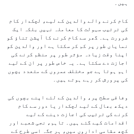
ہیں۔
کام کرنے والے والدین کے لیے، لچکدار کام
کی ترتیب سہولت کا معاملہ نہیں بلکہ ایک
ضرورت ہے۔ گھر سے کام کرنے کا آپشن تناؤ کو
نمایاں طور پر کم کر سکتا ہے اور والدین کو
اپنا وقت زیادہ مؤثر طور پر منظم کرنے کی
اجازت دے سکتا ہے۔ یہ خاص طور پر ان کے لیے
اہم ہوتا ہے جو مختلف عمروں کے متعدد بچوں
کی پرورش کر رہے ہوتے ہیں۔
وفاقی سطح پر، والدین کے لئے اپنے بچوں کی
دیکھ بھال کے لیے لچکدار یا دور سے کام
کرنے کی ترتیب کی اجازت دینے کے لیے
اقدامات کیے گئے ہیں۔ تاہم، نجی شعبے اور
کچھ مقامی اداروں میں، ہر جگہ اسی طرح کے