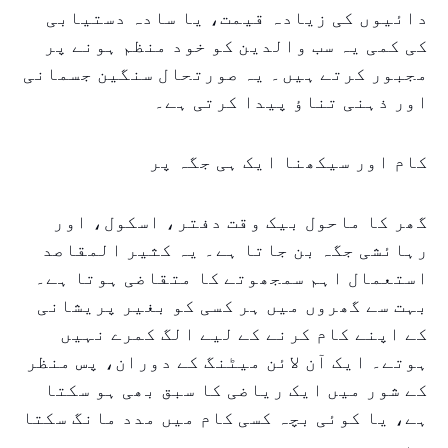
دائیوں کی زیادہ قیمت، یا سادہ دستیابی
کی کمی یہ سب والدین کو خود منظم ہونے پر
مجبور کرتے ہیں۔ یہ صورتحال سنگین جسمانی
اور ذہنی تناؤ پیدا کرتی ہے۔
کام اور سیکھنا ایک ہی جگہ پر
گھر کا ماحول بیک وقت دفتر، اسکول، اور
رہائشی جگہ بن جاتا ہے۔ یہ کثیر المقاصد
استعمال اہم سمجھوتے کا متقاضی ہوتا ہے۔
بہت سے گھروں میں ہر کسی کو بغیر پریشانی
کے اپنے کام کرنے کے لیے الگ کمرے نہیں
ہوتے۔ ایک آن لائن میٹنگ کے دوران، پس منظر
کے شور میں ایک ریاضی کا سبق بھی ہو سکتا
ہے، یا کوئی بچہ کسی کام میں مدد مانگ سکتا
ہے۔