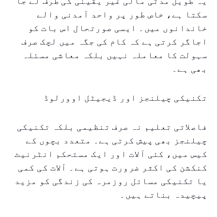
یہ طویل مدتی مالی غیر یقینی کی طرف لے جا
سکتا ہے، خاص طور پر واحد آمدنی والے
خاندانوں میں۔ ایسی صورتحال اس بات کو
اجاگر کرتی ہے کہ کام کی جگہ میں لچک صرف
سہولت کا معاملہ نہیں بلکہ معاشی مسئلہ
بھی ہے۔
تکنیکی چیلنجز اور ڈیجیٹل اوورلوڈ
فاصلاتی تعلیم نہ صرف تنظیمی بلکہ تکنیکی
چیلنجز بھی پیش کرتی ہے۔ متعدد بچوں کے
کیس میں، کئی آلات اور ایک مستحکم انٹرنیٹ
کنکشن کی اکثر ضرورت ہوتی ہے۔ آلات کی کمی
یا تکنیکی مسائل روزمرہ کی زندگی کو مزید
پیچیدہ بناتے ہیں۔