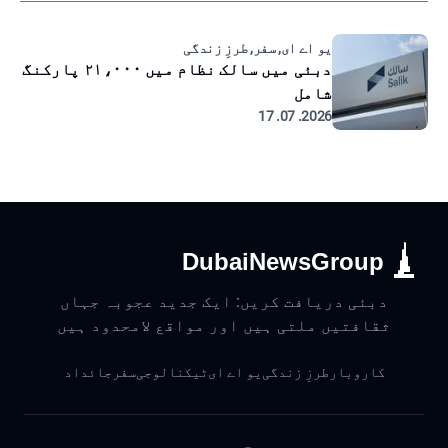
یو اے ای, سفر, طرزِ زندگی
دبئی میں سالک نظام میں ۲۱،۰۰۰ پارکنگ
شامل
2026. 07. 17
DubaiNewsGroup
دبئی دریافت کریں: ایک جدید عجوبہ جہاں
ثقافتیں ملتی ہیں اور مواقع لامحدود ہیں
کاروبار
طرزِ زندگی
یو اے ای
ٹیکنالوجی
سفر
جائداد