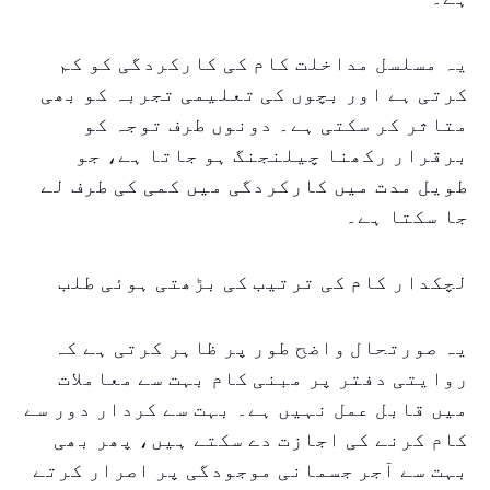
یہ مسلسل مداخلت کام کی کارکردگی کو کم
کرتی ہے اور بچوں کی تعلیمی تجربہ کو بھی
متاثر کر سکتی ہے۔ دونوں طرف توجہ کو
برقرار رکھنا چیلنجنگ ہو جاتا ہے، جو
طویل مدت میں کارکردگی میں کمی کی طرف لے
جا سکتا ہے۔
لچکدار کام کی ترتیب کی بڑھتی ہوئی طلب
یہ صورتحال واضح طور پر ظاہر کرتی ہے کہ
روایتی دفتر پر مبنی کام بہت سے معاملات
میں قابل عمل نہیں ہے۔ بہت سے کردار دور سے
کام کرنے کی اجازت دے سکتے ہیں، پھر بھی
بہت سے آجر جسمانی موجودگی پر اصرار کرتے