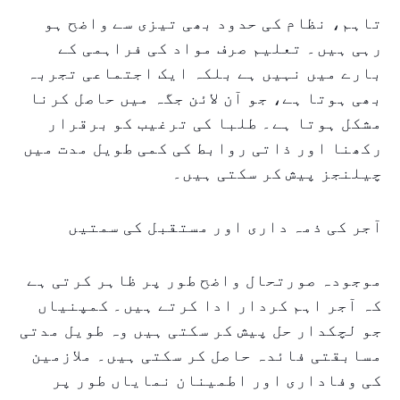
تاہم، نظام کی حدود بھی تیزی سے واضح ہو
رہی ہیں۔ تعلیم صرف مواد کی فراہمی کے
بارے میں نہیں ہے بلکہ ایک اجتماعی تجربہ
بھی ہوتا ہے، جو آن لائن جگہ میں حاصل کرنا
مشکل ہوتا ہے۔ طلبا کی ترغیب کو برقرار
رکھنا اور ذاتی روابط کی کمی طویل مدت میں
چیلنجز پیش کر سکتی ہیں۔
آجر کی ذمہ داری اور مستقبل کی سمتیں
موجودہ صورتحال واضح طور پر ظاہر کرتی ہے
کہ آجر اہم کردار ادا کرتے ہیں۔ کمپنیاں
جو لچکدار حل پیش کر سکتی ہیں وہ طویل مدتی
مسابقتی فائدہ حاصل کر سکتی ہیں۔ ملازمین
کی وفاداری اور اطمینان نمایاں طور پر