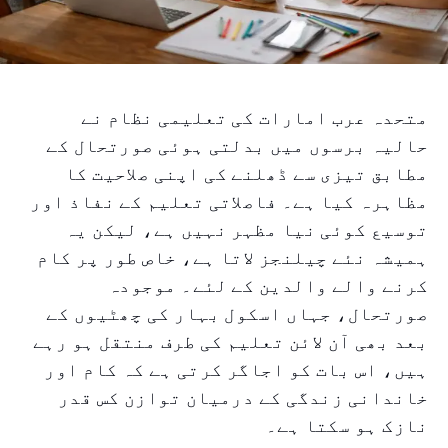
متحدہ عرب امارات کی تعلیمی نظام نے
حالیہ برسوں میں بدلتی ہوئی صورتحال کے
مطابق تیزی سے ڈھلنے کی اپنی صلاحیت کا
مظاہرہ کیا ہے۔ فاصلاتی تعلیم کے نفاذ اور
توسیع کوئی نیا مظہر نہیں ہے، لیکن یہ
ہمیشہ نئے چیلنجز لاتا ہے، خاص طور پر کام
کرنے والے والدین کے لئے۔ موجودہ
صورتحال، جہاں اسکول بہار کی چھٹیوں کے
بعد بھی آن لائن تعلیم کی طرف منتقل ہو رہے
ہیں، اس بات کو اجاگر کرتی ہے کہ کام اور
خاندانی زندگی کے درمیان توازن کس قدر
نازک ہو سکتا ہے۔