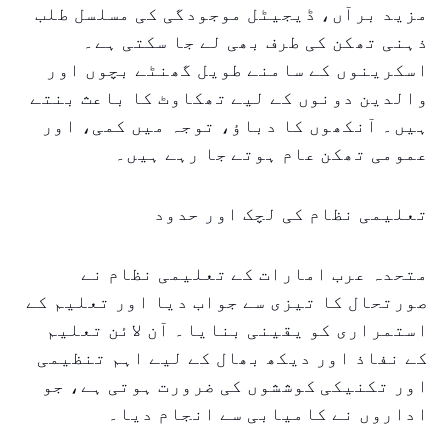
مزید برآں، ڈیجیٹل موجودگی کی مسلسل طلب
ذہنی تھکن کی طرف بھی لے جا سکتی ہے۔
اسکرینوں کے سامنے طویل گھنٹے بچوں اور
والدین دونوں کے لیے تھکاوٹ کا باعث بنتے
ہیں۔ آنکھوں کا دباؤ، توجہ میں کمی، اور
عمومی تھکن عام ہوتے جا رہے ہیں۔
تعلیمی نظام کی لچک اور حدود
متحدہ عرب امارات کے تعلیمی نظام نے
صورتحال کا تیزی سے جواب دیا اور تعلیم کے
استمراری کو یقینی بنایا۔ آن لائن تعلیم
کے نفاذ اور دیکھ بھال کے لیے اہم تنظیمی
اور تکنیکی کوششوں کی ضرورت ہوتی ہے، جو
اداروں نے کامیابی سے انجام دیا۔