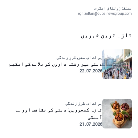
مصنف: زولتان ایگری
egri.zoltan@dubainewsgroup.com
تازہ ترین خبریں
یو اے ای, سفر, طرزِ زندگی
دبئی میں رشتہ داروں کو بلانے کی اسکیم
2026. 07. 22
یو اے ای, طرزِ زندگی
تازہ کھجوریں: دبئی کی ثقافت اور ہم
آہنگی
2026. 07. 21