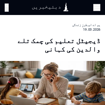
دبئیخبریں
تلاش
یو اے ای, طرزِ زندگی
2026. 03. 19
ڈیجیٹل تعلیم کی چمک تلے
والدین کی کہانی