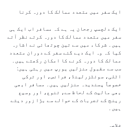
ایک سفر میں متعدد ممالک کا دورہ کرنا
ایک دلچسپ رجحان یہ ہے کہ مسافر اب ایک ہی
سفر میں متعدد ممالک کا دورہ کرتے نظر آتے
ہیں۔ شرکاء میں سے تین چوتھائی نے اشارہ
کیا کہ وہ ایک دیے گئے سفر کے دوران متعدد
ممالک کا دورہ کرنے کا امکان رکھتے ہیں۔
سب سے مقبول منزلیں یورپ میں رہتی ہیں:
اٹلی، سوئٹزرلینڈ، فرانس، اور ترکی
خصوصاً پسندیدہ منزلیں ہیں۔ مسافر ابھی
بھی مالیت کے لحاظ سے، تنوع، اور وسیع
رینج کے تجربات کے حوالے سے بڑا زور دیتے
ہیں۔
خلاصہ