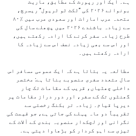
ہے۔ ایک اور رپورٹ کے مطابق، ماریٹ
بونوائے ۲۰۲۶ کی ”ٹکٹ ٹو ٹریول“ ریسرچ،
متحدہ عرب امارات اور سعودی عرب میں ٪۸۰
سے زیادہ باشندے ۲۰۲۶ میں پچھلے سال کی
طرح زیادہ سفر کرنے کا ارادہ رکھتے ہیں،
اور اس سے بھی زیادہ نصف اس سے زیادہ کا
ارادہ رکھتے ہیں۔
مطالعہ یہ بتاتا ہے کہ ایک عمومی مسافر اس
سال متعدد سفری منصوبے بناتا ہے: مختصر
داخلی چھٹیاں، قریب کے مقامات تک چار
گھنٹوں تک کے سفر، اور دور دراز مقامات پر
دیرپا قیام۔ زیادہ تر بکنگ رخصتی سے
تقریباً دو ماہ پہلے کی جاتی ہے، جو قیمت کی
نگرانی اور لچکدار منصوبہ بندی کے آلات کے
تیزی سے اہم کردار کو بڑھاوا دیتی ہے۔