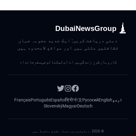
DubaiNewsGroup
دبئی دریافت کریں: ایک جدید عجوبہ جہاں
ثقافتیں ملتی ہیں اور مواقع لامحدود ہیں
کاروبار
طرزِ زندگی
یو اے ای
ٹیکنالوجی
سفر
جائداد
اردو
English
Русский
中文
हिंदी
Español
Português
Français
Slovenský
Magyar
Deutsch
©
2026
.دبئیخبریں. جملہ حقوق محفوظ ہیں