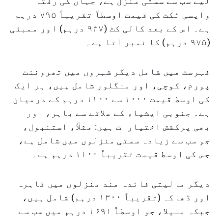
لیے سب سے سستی منزل ہے، جہاں کی رفتہ
واپسی ٹکٹ کی قیمت اوسطاً تقریباً ۷۹۵ درہم
ہے۔ اس کے بعد کالی کٹ (۹۳۷ درہم) اور ممبئی
(۹۷۵ درہم) کا نمبر آتا ہے۔
فہرست میں شامل دیگر شہروں میں تھروننت
پورم، کوچی، اور منگلور شامل ہیں، ہر ایک
کی اوسط قیمت ۱۰۰۰ سے ۱۱۰۰ درہم کے درمیان
ہے۔ جنوبی ایشیاء کے علاقے سے باہر، اور
بھی پرکشش اختیارات ہیں: مثلاً، استنبول،
جو سب سے زیادہ سستی منزلوں میں شامل ہے،
جس کی اوسط قیمت تقریباً ۱۱۰۰ درہم ہے۔
دیگر مالیتی فائدہ مند منزلوں میں قاہرہ
اور ڈھاکہ (تقریباً ۱۳۰۰ درہم) شامل ہیں،
جبکہ منیلا، جو اوسطاً ۱۶۹۱ درہم میں سب سے