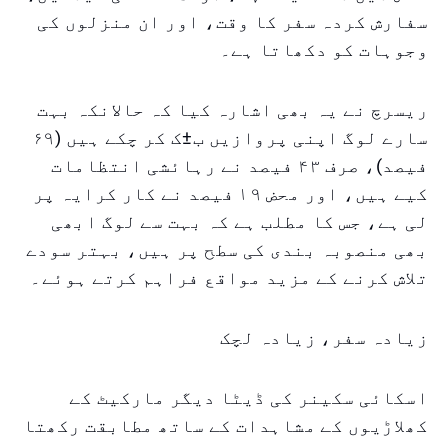
سفارش کردہ سفر کا وقت، اور ان منزلوں کی
وجوہات کو دکھاتا ہے۔
ریسرچ نے یہ بھی اشارہ کیا کہ حالانکہ بہت
سارے لوگ اپنی پروازیں ب±ک کر چکے ہیں (۶۹
فیصد)، صرف ۴۳ فیصد نے رہائشی انتظامات
کیے ہیں، اور محض ۱۹ فیصد نے کار کرایہ پر
لی ہے، جس کا مطلب ہے کہ بہت سے لوگ ابھی
بھی منصوبہ بندی کی سطح پر ہیں، بہتر سودے
تلاش کرنے کے مزید مواقع فراہم کرتے ہوئے۔
زیادہ سفر، زیادہ لچک
اسکائی سکینر کی ڈیٹا دیگر مارکیٹ کے
کھلاڑیوں کے مشاہدات کے ساتھ مطابقت رکھتا