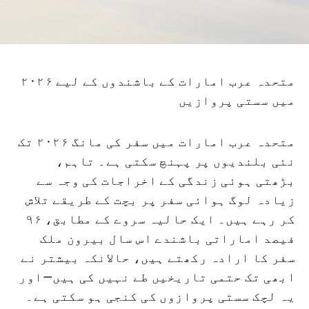
متحدہ عرب امارات کے باشندوں کے لیے ۲۰۲۶
میں سستی پروازیں
متحدہ عرب امارات میں سفر کی مانگ ۲۰۲۶ تک
نئی بلندیوں پر پہنچ سکتی ہے۔ تاہم،
بڑھتی ہوئی زندگی کے اخراجات کی وجہ سے
زیادہ لوگ ہوائی سفر پر بچت کے طریقے تلاش
کر رہے ہیں۔ ایک حالیہ سروے کے مطابق، ۹۶
فیصد اماراتی باشندے اس سال بیرون ملک
سفر کا ارادہ رکھتے ہیں، حالانکہ بیشتر نے
ابھی تک حتمی تاریخیں طے نہیں کی ہیں—اور
یہ لچک سستی پروازوں کی کنجی ہو سکتی ہے۔