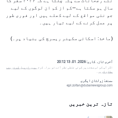
نئے رجحانات سے پتہ چلتا ہے کہ ۲۰۲۶ سفر کا
سال ہو سکتا ہے—کم از کم ان لوگوں کے لیے
جو نئی مواقع کے لیے کھلے ہیں اور فوری طور
پر عمل کرنے کے لیے تیار ہیں۔
(ماخذ: اسکائی سکینر ریسرچ کی بنیاد پر۔)
آخری تازہ کاری:
2026. 01. 13 20:12
اگر آپ کو اس صفحے پر کوئی غلطی نظر آئے تو براہ کرم
ہمیں ای میل کے ذریعے
مطلع کریں
۔
مصنف: زولتان ایگری
egri.zoltan@dubainewsgroup.com
تازہ ترین خبریں