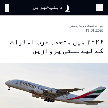
دبئیخبریں
تلاش
یو اے ای, کاروبار, سفر
2026. 01. 13
۲۰۲۶ میں متحدہ عرب امارات
کے لیے سستی پروازیں