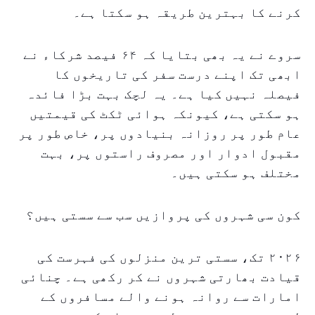
کرنے کا بہترین طریقہ ہو سکتا ہے۔
سروے نے یہ بھی بتایا کہ ۶۴ فیصد شرکاء نے
ابھی تک اپنے درست سفر کی تاریخوں کا
فیصلہ نہیں کیا ہے۔ یہ لچک بہت بڑا فائدہ
ہو سکتی ہے، کیونکہ ہوائی ٹکٹ کی قیمتیں
عام طور پر روزانہ بنیادوں پر، خاص طور پر
مقبول ادوار اور مصروف راستوں پر، بہت
مختلف ہو سکتی ہیں۔
کون سی شہروں کی پروازیں سب سے سستی ہیں؟
۲۰۲۶ تک، سستی ترین منزلوں کی فہرست کی
قیادت بھارتی شہروں نے کر رکھی ہے۔ چنائی
امارات سے روانہ ہونے والے مسافروں کے