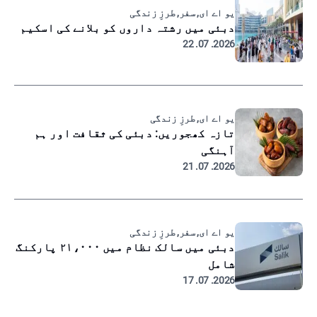
یو اے ای, سفر, طرزِ زندگی
دبئی میں رشتہ داروں کو بلانے کی اسکیم
2026. 07. 22
یو اے ای, طرزِ زندگی
تازہ کھجوریں: دبئی کی ثقافت اور ہم
آہنگی
2026. 07. 21
یو اے ای, سفر, طرزِ زندگی
دبئی میں سالک نظام میں ۲۱،۰۰۰ پارکنگ
شامل
2026. 07. 17