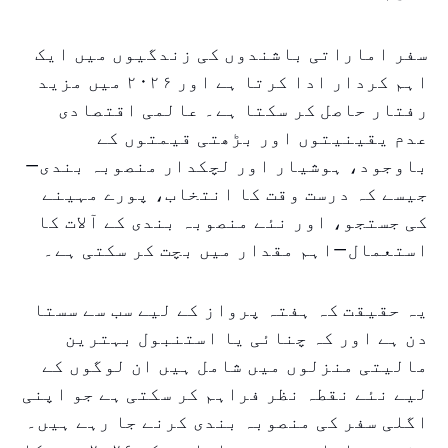
سفر اماراتی باشندوں کی زندگیوں میں ایک
اہم کردار ادا کرتا ہے اور ۲۰۲۶ میں مزید
رفتار حاصل کر سکتا ہے۔ عالمی اقتصادی
عدم یقینیتوں اور بڑھتی قیمتوں کے
باوجود، ہوشيار اور لچکدار منصوبہ بندی—
جیسے کہ درست وقت کا انتخاب، پورے مہینے
کی جستجو، اور نئے منصوبہ بندی کے آلات کا
استعمال—اہم مقدار میں بچت کر سکتی ہے۔
یہ حقیقت کہ ہفتہ پرواز کے لیے سب سے سستا
دن ہے اور کہ چنائی یا استنبول بہترین
مالیتی منزلوں میں شامل ہیں ان لوگوں کے
لیے نئے نقطہ نظر فراہم کر سکتی ہے جو اپنی
اگلی سفر کی منصوبہ بندی کرنے جا رہے ہیں۔