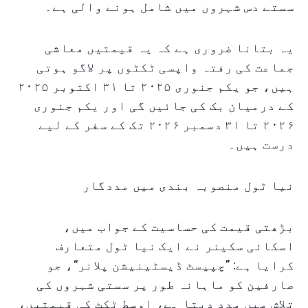
سستے دس شہروں میں شامل ہونے والی ہے۔
یہ بتانا ضروری ہے کہ یہ قیمتیں معاشی
جماعت کی رفتہ واپسی ٹکٹوں پر لاگو ہوتی
ہیں، جو یکم جنوری ۲۰۲۵ تا ۳۱ اکتوبر ۲۰۲۵
کے درمیان بک کی جائیں گی اور یکم جنوری
۲۰۲۶ تا ۳۱ دسمبر ۲۰۲۶ تک کے سفر کے لیے
درست ہیں۔
نیا ٹول منصوبہ بندی میں مددگار
بڑھتی قیمت کی حساسیت کے جواب میں،
اسکائی سکینر نے ایک نیا ٹول متعارف
کرایا ہے: ”چپیسٹ ڈیسٹینیشن پلانر“، جو
صارفین کو ماہانہ طور پر سستی شہروں کی
تلاش میں مدد دیتا ہے، اوسط ٹکٹ کی قیمتیں،