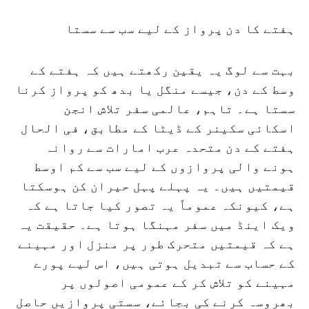
ہفتے کا دن پرواز کے لیے سب سے سستا
بہت سے لوگ یہ یقین رکھتے ہیں کہ ہفتے کے
وسط کے دن، جیسے منگل یا بدھ کو پرواز کرنا
سستا ہے۔ تاہم، عالمی سفر تلاش انجن
اسکائی سکینر کے ڈیٹا کے مطابق، فی الحال
ہفتے کے دن متحدہ عرب امارات سے روانہ
ہونے والی پروازوں کے لیے سب سے کم اوسط
قیمتیں ہیں۔ یہ پہلے پہل حیران کن ہوسکتا
ہے، کیونکہ عموماً یہ تصور کیا جاتا ہے کہ
ویک اینڈ میں سفر مہنگا ہوتا ہے۔ حقیقت یہ
ہے کہ قیمتیں متحرک طور پر منزل اور مہینے
کے حساب سے تبدیل ہوتی ہیں، اس لیے پورے
مہینے کو تلاش کر کے عمومی اصولوں پر
بھروسہ کرنے کی بجائے، سستی پروازیں حاصل