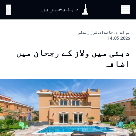
دبئیخبریں
تلاش
یو اے ای, جائداد, طرزِ زندگی
2026. 05. 14
دبئی میں ولاز کے رجحان میں
اضافہ