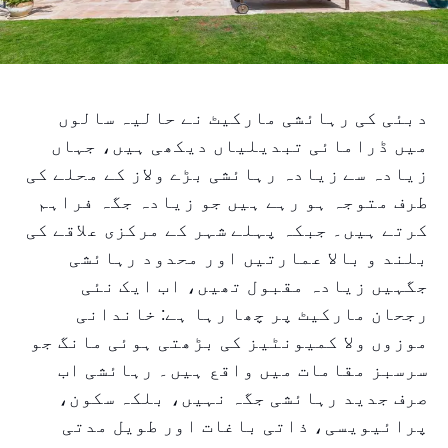
دبئی کی رہائشی مارکیٹ نے حالیہ سالوں
میں ڈرامائی تبدیلیاں دیکھی ہیں، جہاں
زیادہ سے زیادہ رہائشی بڑے ولاز کے محلے کی
طرف متوجہ ہو رہے ہیں جو زیادہ جگہ فراہم
کرتے ہیں۔ جبکہ پہلے شہر کے مرکزی علاقے کی
بلند و بالا عمارتیں اور محدود رہائشی
جگہیں زیادہ مقبول تھیں، اب ایک نئی
رجحان مارکیٹ پر چھا رہا ہے: خاندانی
موزوں ولا کمیونٹیز کی بڑھتی ہوئی مانگ جو
سرسبز مقامات میں واقع ہیں۔ رہائشی اب
صرف جدید رہائشی جگہ نہیں، بلکہ سکون،
پرائیویسی، ذاتی باغات اور طویل مدتی