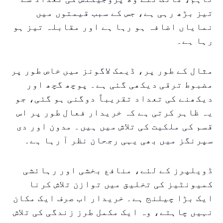
تیز بڑھ رہی ہے، جس کے سبب قیمتوں میں
نمایاں اضافہ ہو رہا ہے اور مقابلہ تیز ہو
رہا ہے۔
مثال کے طور پر، ڈیمک لاگونز میں خاص طور پر
مضبوط ترقی دیکھی گئی ہے۔ پوچھ گچھ اور
دیکھنے کی تعداد تقریباً دوگنی ہو گئی، جو
یہ ظاہر کرتی ہے کہ خریدار فعال طور پر اس
قسم کی ملکیت کی تلاش میں ہیں۔ مدون اور دی
سپرنگز میں بھی یہی رجحان نظر آ رہا ہے۔
ڈویلپرز کے لئے، منافع بخشی اور رہائشی
کمیونٹیز کی تخلیق میں توازن تلاش کرنا
ایک بڑا چیلنج ہے۔ خریدار اب صرف ایک مکان
نہیں چاہتے، وہ ایک مکمل طرز زندگی کی تلاش