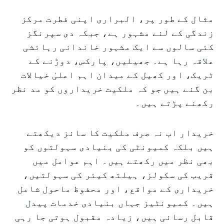
مثال کے طور پر، البراری اپنی فطرت مرکز
زندگی کے لئے مشہور ہے، جبکہ دی سپرنگز
کئی سالوں سے ایک مشہور خاندانی رہائشی
علاقہ رہا ہے۔ جھیلیں، پارکس، دوڑنے کے
ٹریک، اور کھیل کے میدان اہم اعلیٰ خیالات
بن گئے ہیں جو کہ ملکیت خریداروں کو مد نظر
رکھنے پڑتے ہیں۔
خریدار اب نہ صرف ملکیت کا سائز دیکھتے
ہیں بلکہ کمیونٹی کی بنیادی سہولتوں کو
بھی نظر میں رکھتے ہیں۔ اہم عوامل میں
قریب کی سکولز، ہیلتھ کیئر کی سہولتیں،
خریداری کے مواقع، اور محفوظ ماحول شامل
ہیں۔ کمیونٹیز جہاں بنیادی خدمات پیدل
قابل رسائی ہیں، زیادہ مقبول ہوتی جا رہی