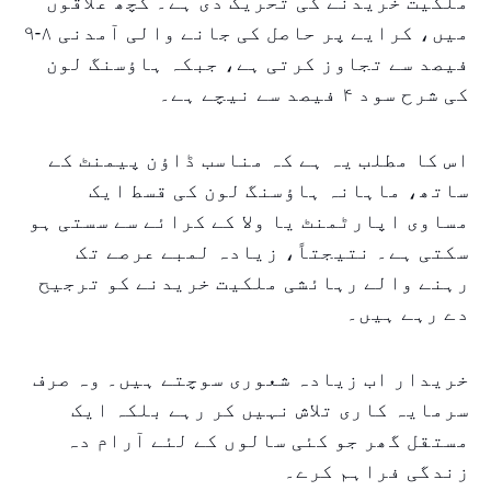
ملکیت خریدنے کی تحریک دی ہے۔ کچھ علاقوں
میں، کرایے پر حاصل کی جانے والی آمدنی ۸-۹
فیصد سے تجاوز کرتی ہے، جبکہ ہاؤسنگ لون
کی شرح سود ۴ فیصد سے نیچے ہے۔
اس کا مطلب یہ ہے کہ مناسب ڈاؤن پیمنٹ کے
ساتھ، ماہانہ ہاؤسنگ لون کی قسط ایک
مساوی اپارٹمنٹ یا ولا کے کرائے سے سستی ہو
سکتی ہے۔ نتیجتاً، زیادہ لمبے عرصے تک
رہنے والے رہائشی ملکیت خریدنے کو ترجیح
دے رہے ہیں۔
خریدار اب زیادہ شعوری سوچتے ہیں۔ وہ صرف
سرمایہ کاری تلاش نہیں کر رہے بلکہ ایک
مستقل گھر جو کئی سالوں کے لئے آرام دہ
زندگی فراہم کرے۔