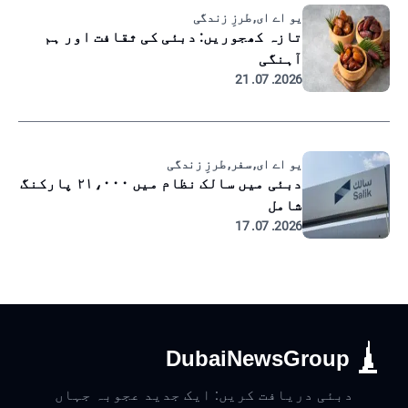
یو اے ای, طرزِ زندگی
تازہ کھجوریں: دبئی کی ثقافت اور ہم
آہنگی
2026. 07. 21
یو اے ای, سفر, طرزِ زندگی
دبئی میں سالک نظام میں ۲۱،۰۰۰ پارکنگ
شامل
2026. 07. 17
DubaiNewsGroup
دبئی دریافت کریں: ایک جدید عجوبہ جہاں