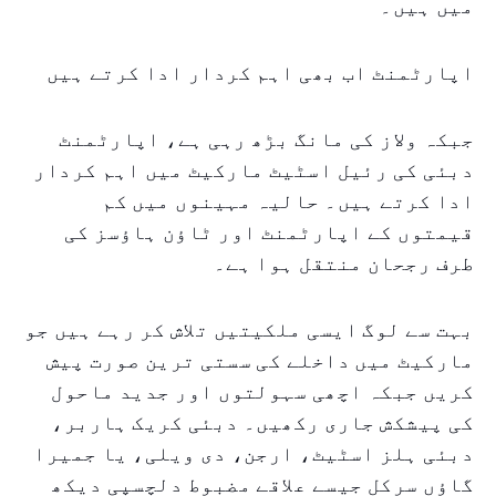
میں ہیں۔
اپارٹمنٹ اب بھی اہم کردار ادا کرتے ہیں
جبکہ ولاز کی مانگ بڑھ رہی ہے، اپارٹمنٹ
دبئی کی رئیل اسٹیٹ مارکیٹ میں اہم کردار
ادا کرتے ہیں۔ حالیہ مہینوں میں کم
قیمتوں کے اپارٹمنٹ اور ٹاؤن ہاؤسز کی
طرف رجحان منتقل ہوا ہے۔
بہت سے لوگ ایسی ملکیتیں تلاش کر رہے ہیں جو
مارکیٹ میں داخلے کی سستی ترین صورت پیش
کریں جبکہ اچھی سہولتوں اور جدید ماحول
کی پیشکش جاری رکھیں۔ دبئی کریک ہاربر،
دبئی ہلز اسٹیٹ، ارجن، دی ویلی، یا جمیرا
گاؤں سرکل جیسے علاقے مضبوط دلچسپی دیکھ