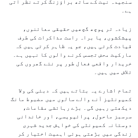
سنجیدہ نیت کے ساتھ براؤزنگ کرتے نظر آتی
ہے۔
زیادہ تر پوچھ گچھیں حقیقی معائنوں،
پیشکشوں، یا براہ راست مذاکرات کی طرف
قیادت کرتی ہیں، جو یہ ظاہر کرتی ہیں کہ
مارکیٹ محض تجسس کرنے والوں کا نہیں ہے۔
خریدار واقعی فعال طور پر نئے گھروں کی
تلاش میں ہیں۔
تمام اشارے یہ بتاتے ہیں کہ دبئی کی ولا
کمیونٹیز آنے والے سالوں میں مضبوط مانگ
دیکھتی رہیں گی۔ بڑے رہائشی مقامات،
سرسبز ماحول، پرائیویسی، اور خاندانی
دوستانہ کمیونٹی کی خواہش جدید شہری
زندگی میں بڑھتی ہوئی اہمیت اختیار کر