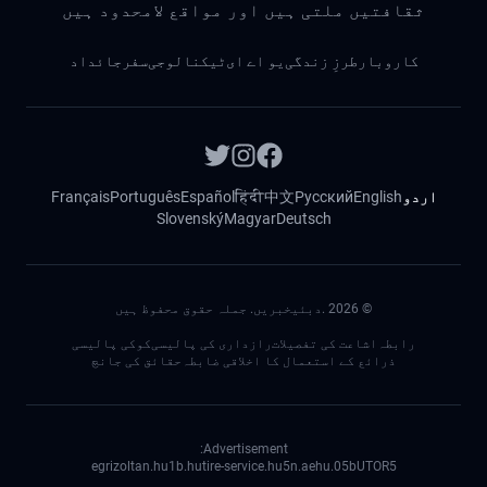
ثقافتیں ملتی ہیں اور مواقع لامحدود ہیں
کاروبار
طرزِ زندگی
یو اے ای
ٹیکنالوجی
سفر
جائداد
اردو
English
Русский
中文
हिंदी
Español
Português
Français
Slovenský
Magyar
Deutsch
©
2026
.دبئیخبریں. جملہ حقوق محفوظ ہیں
رابطہ
اشاعت کی تفصیلات
رازداری کی پالیسی
کوکی پالیسی
ذرائع کے استعمال کا اخلاقی ضابطہ
حقائق کی جانچ
Advertisement:
egrizoltan.hu
1b.hu
tire-service.hu
5n.ae
05.hu
bUTOR5