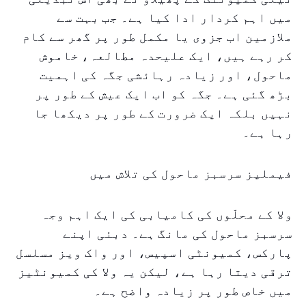
میں اہم کردار ادا کیا ہے۔ جب بہت سے
ملازمین اب جزوی یا مکمل طور پر گھر سے کام
کر رہے ہیں، ایک علیحدہ مطالعہ، خاموش
ماحول، اور زیادہ رہائشی جگہ کی اہمیت
بڑھ گئی ہے۔ جگہ کو اب ایک عیش کے طور پر
نہیں بلکہ ایک ضرورت کے طور پر دیکھا جا
رہا ہے۔
فیملیز سرسبز ماحول کی تلاش میں
ولا کے محلّوں کی کامیابی کی ایک اہم وجہ
سرسبز ماحول کی مانگ ہے۔ دبئی اپنے
پارکس، کمیونٹی اسپیس، اور واک ویز مسلسل
ترقی دیتا رہا ہے، لیکن یہ ولا کی کمیونٹیز
میں خاص طور پر زیادہ واضح ہے۔