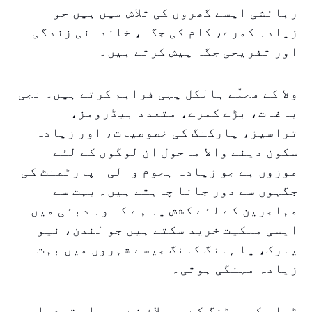
رہائشی ایسے گھروں کی تلاش میں ہیں جو
زیادہ کمرے، کام کی جگہ، خاندانی زندگی
اور تفریحی جگہ پیش کرتے ہیں۔
ولا کے محلّے بالکل یہی فراہم کرتے ہیں۔ نجی
باغات، بڑے کمرے، متعدد بیڈرومز،
تراسیز، پارکنگ کی خصوصیات، اور زیادہ
سکون دینے والا ماحول ان لوگوں کے لئے
موزوں ہے جو زیادہ ہجوم والی اپارٹمنٹ کی
جگہوں سے دور جانا چاہتے ہیں۔ بہت سے
مہاجرین کے لئے کشش یہ ہے کہ وہ دبئی میں
ایسی ملکیت خرید سکتے ہیں جو لندن، نیو
یارک، یا ہانگ کانگ جیسے شہروں میں بہت
زیادہ مہنگی ہوتی۔
ٹیلی کمیوٹنگ کے پھیلاؤ نے بھی اس تبدیلی