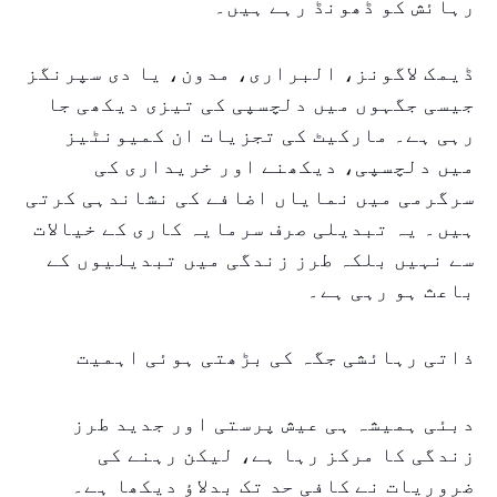
رہائش کو ڈھونڈ رہے ہیں۔
ڈیمک لاگونز، البراری، مدون، یا دی سپرنگز
جیسی جگہوں میں دلچسپی کی تیزی دیکھی جا
رہی ہے۔ مارکیٹ کی تجزیات ان کمیونٹیز
میں دلچسپی، دیکھنے اور خریداری کی
سرگرمی میں نمایاں اضافے کی نشاندہی کرتی
ہیں۔ یہ تبدیلی صرف سرمایہ کاری کے خیالات
سے نہیں بلکہ طرز زندگی میں تبدیلیوں کے
باعث ہو رہی ہے۔
ذاتی رہائشی جگہ کی بڑھتی ہوئی اہمیت
دبئی ہمیشہ ہی عیش پرستی اور جدید طرز
زندگی کا مرکز رہا ہے، لیکن رہنے کی
ضروریات نے کافی حد تک بدلاؤ دیکھا ہے۔