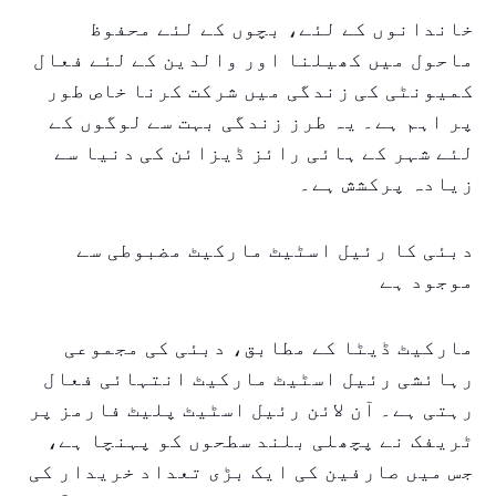
خاندانوں کے لئے، بچوں کے لئے محفوظ
ماحول میں کھیلنا اور والدین کے لئے فعال
کمیونٹی کی زندگی میں شرکت کرنا خاص طور
پر اہم ہے۔ یہ طرز زندگی بہت سے لوگوں کے
لئے شہر کے ہائی رائز ڈیزائن کی دنیا سے
زیادہ پرکشش ہے۔
دبئی کا رئیل اسٹیٹ مارکیٹ مضبوطی سے
موجود ہے
مارکیٹ ڈیٹا کے مطابق، دبئی کی مجموعی
رہائشی رئیل اسٹیٹ مارکیٹ انتہائی فعال
رہتی ہے۔ آن لائن رئیل اسٹیٹ پلیٹ فارمز پر
ٹریفک نے پچھلی بلند سطحوں کو پہنچا ہے،
جس میں صارفین کی ایک بڑی تعداد خریدار کی