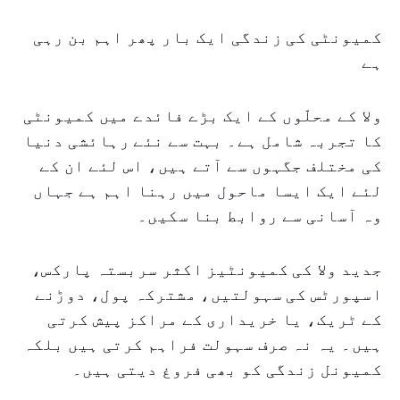
کمیونٹی کی زندگی ایک بار پھر اہم بن رہی
ہے
ولا کے محلّوں کے ایک بڑے فائدے میں کمیونٹی
کا تجربہ شامل ہے۔ بہت سے نئے رہائشی دنیا
کی مختلف جگہوں سے آتے ہیں، اس لئے ان کے
لئے ایک ایسا ماحول میں رہنا اہم ہے جہاں
وہ آسانی سے روابط بنا سکیں۔
جدید ولا کی کمیونٹیز اکثر سربستہ پارکس،
اسپورٹس کی سہولتیں، مشترکہ پول، دوڑنے
کے ٹریک، یا خریداری کے مراکز پیش کرتی
ہیں۔ یہ نہ صرف سہولت فراہم کرتی ہیں بلکہ
کمیونل زندگی کو بھی فروغ دیتی ہیں۔