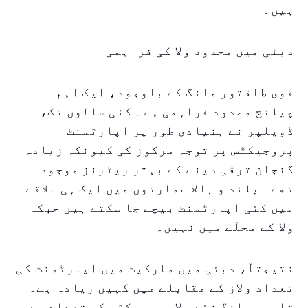
ہیں۔
دبئی میں محدود ولا کی فراہمی
قوی طاقتور مانگ کے باوجود، ایک اہم
چیلنج محدود فراہمی ہے۔ کئی سالوں تک،
ڈویلپر نے بنیادی طور پر اپارٹمنٹ
پروجیکٹس پر توجہ مرکوز کی کیونکہ زیادہ
گنجان ترقی دینے کے بہتر ریٹرنز موجود
تھے۔ بلند و بالا عمارتوں میں ایک ہی علاقے
میں کئی اپارٹمنٹ بیچے جا سکتے ہیں جبکہ
ولا کے محلّے میں نہیں۔
نتیجتاً، دبئی میں مارکیٹ میں اپارٹمنٹ کی
تعداد ولاز کے مقابلے میں کہیں زیادہ ہے۔
تاہم، مانگ نئے ولا پروجیکٹس کی تعداد سے