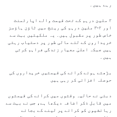
رہے ہیں۔
۲ ملین درہم کے تحت قیمت والے اپارٹمنٹ
اور ۲-۳ ملین درہم کی رینج میں ٹاؤن ہاؤسز
خاص طور پر مقبول ہیں۔ یہ ملکیتیں بہت سے
خریداروں کے لئے مالی طور پر دستیاب رہتی
ہیں جبکہ اعلیٰ معیار زندگی فراہم کرتی
ہیں۔
بڑھتے ہوئے کرائے کی قیمتیں خریداروں کی
حوصلہ افزائی کر رہی ہیں
دبئی نے حالیہ وقتوں میں کرائے کی قیمتوں
میں قابل ذکر اضافہ دیکھا ہے، جس نے بہت سے
رہائشیوں کو کرائے پر لینے کے بجائے