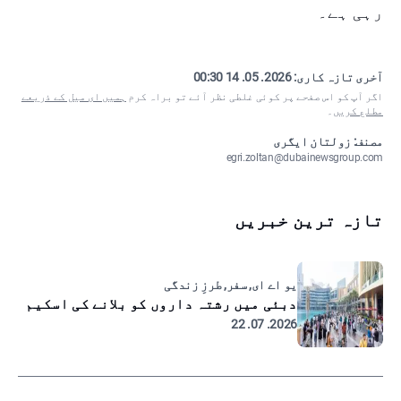
رہی ہے۔
آخری تازہ کاری:
2026. 05. 14 00:30
اگر آپ کو اس صفحے پر کوئی غلطی نظر آئے تو براہ کرم
ہمیں ای میل کے ذریعے
مطلع کریں
۔
مصنف: زولتان ایگری
egri.zoltan@dubainewsgroup.com
تازہ ترین خبریں
یو اے ای, سفر, طرزِ زندگی
دبئی میں رشتہ داروں کو بلانے کی اسکیم
2026. 07. 22