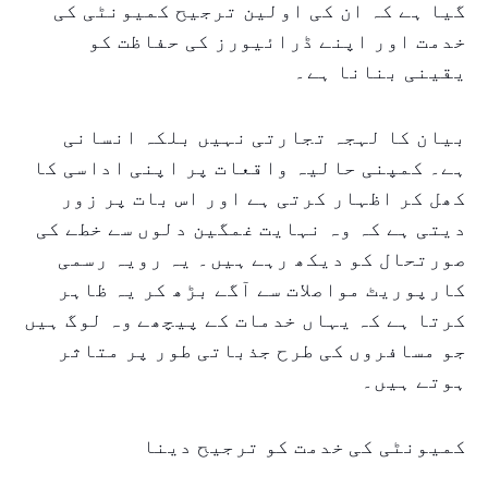
گیا ہے کہ ان کی اولین ترجیح کمیونٹی کی
خدمت اور اپنے ڈرائیورز کی حفاظت کو
یقینی بنانا ہے۔
بیان کا لہجہ تجارتی نہیں بلکہ انسانی
ہے۔ کمپنی حالیہ واقعات پر اپنی اداسی کا
کھل کر اظہار کرتی ہے اور اس بات پر زور
دیتی ہے کہ وہ نہایت غمگین دلوں سے خطے کی
صورتحال کو دیکھ رہے ہیں۔ یہ رویہ رسمی
کارپوریٹ مواصلات سے آگے بڑھ کر یہ ظاہر
کرتا ہے کہ یہاں خدمات کے پیچھے وہ لوگ ہیں
جو مسافروں کی طرح جذباتی طور پر متاثر
ہوتے ہیں۔
کمیونٹی کی خدمت کو ترجیح دینا