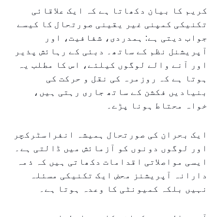
کریم کا بیان دکھاتا ہے کہ ایک علاقائی
تکنیکی کمپنی غیر یقینی صورتحال کا کیسے
جواب دیتی ہے: ہمدردی، شفافیت، اور
آپریشنل نظم کے ساتھ۔ دبئی کے رہائش پذیر
اور آنے والے لوگوں کیلئے، اس کا مطلب یہ
ہوتا ہے کہ روزمرہ کی نقل و حرکت کی
بنیادیں فکشن کے ساتھ جاری رہتی ہیں،
خواہ محتاط ہونا پڑے۔
ایک بحران کی صورتحال ہمیشہ انفراسٹرکچر
اور لوگوں دونوں کو آزمائش میں ڈالتی ہے۔
ایسی مواصلاتی اقدامات دکھاتی ہیں کہ ذمہ
دارانہ آپریشنز محض ایک تکنیکی مسئلہ
نہیں بلکہ کمیونٹی کا وعدہ ہوتا ہے۔