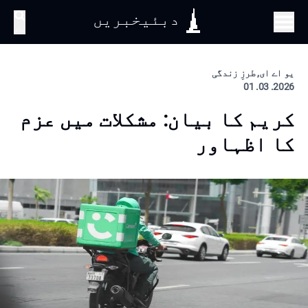
دبئیخبریں
تلاش
یو اے ای, طرزِ زندگی
2026. 03. 01
کریم کا بیان: مشکلات میں عزم
کا اظہاور