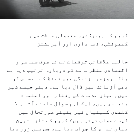
کریم کا بیان: غیر معمولی حالات میں
کمیونٹی، ذمہ داری اور آپریشنز
حالیہ علاقائی ترقیات نے نہ صرف سیاسی و
اقتصادی منظرنامے کو دوبارہ ترتیب دیا ہے
بلکہ روزمرہ زندگی میں تحفظ کے احساس کو
بھی آزمائش میں ڈال دیا ہے۔ دبئی جیسے شہر
میں، جہاں خدمات کی رفتار اور اعتماد
بنیادی ہیں، ایک اہم سوال سامنے آتا ہے:
کلیدی کمپنیاں غیر یقینی صورتحال میں
کیسے جواب دیتی ہیں؟ کریم کے تازہ ترین
بیان نے اس کا جواب دیا ہے، جس میں زور دیا