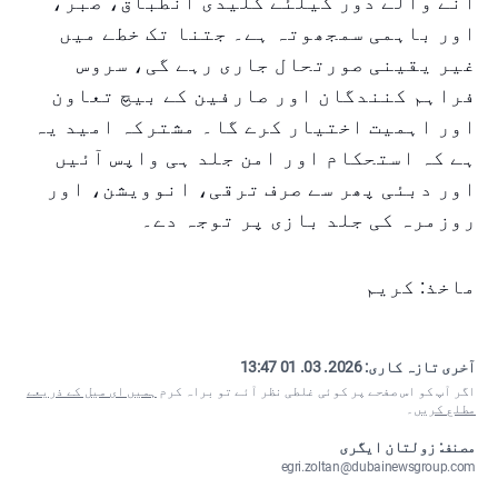
آنے والے دور کیلئے کلیدی انطباق، صبر،
اور باہمی سمجھوتہ ہے۔ جتنا تک خطے میں
غیر یقینی صورتحال جاری رہے گی، سروس
فراہم کنندگان اور صارفین کے بیچ تعاون
اور اہمیت اختیار کرے گا۔ مشترکہ امید یہ
ہے کہ استحکام اور امن جلد ہی واپس آئیں
اور دبئی پھر سے صرف ترقی، انوویشن، اور
روزمرہ کی جلد بازی پر توجہ دے۔
ماخذ: کریم
آخری تازہ کاری:
2026. 03. 01 13:47
اگر آپ کو اس صفحے پر کوئی غلطی نظر آئے تو براہ کرم
ہمیں ای میل کے ذریعے
مطلع کریں
۔
مصنف: زولتان ایگری
egri.zoltan@dubainewsgroup.com