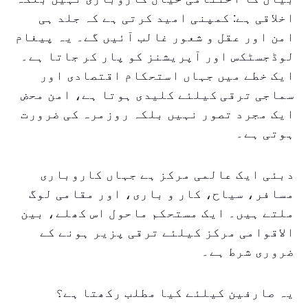
اخلاقی ہے: کمپنی امید کرتی ہے کہ جلد ہی
امن اور عقل و شعور غالب آئیں گے۔ یہ پیغام
لوڈجسٹکس اور آپریشنز کو پار کر جاتا ہے۔
ایک خطے میں جہاں استحکام اقتصادی اور
سماجی ترقی کیلئے کلیدی ہوتا ہے، امن محض
ایک مجرد تصور نہیں بلکہ روزمرہ کی ضرورت
ہوتی ہے۔
دبئی ایک عالمی مرکز ہے جہاں کاروباری
مسافر، سیاح، کار و باری، اور مقامی لوگ
ملتے ہیں۔ ایک مستحکم ماحول اس کھلے، بین
الاقوامی مرکز کیلئے ترقی پزیر ہونے کے
ضروری شرط ہے۔
یہ صارفین کیلئے کیا مطلب رکھتا ہے؟