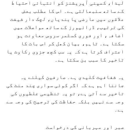
لہذا، کمپنی آپریشنز کو انتہائی احتیاط
کے ساتھ سنبھالتی ہے۔ اس کا مطلب بعض
علاقوں میں عارضی پابندیاں، لچک دار شیفت
کی ترتیب، ڈرائیورز کے ساتھ مواصلات میں
اضافہ، اور فوری کسٹمر سروس معاونت ہو
سکتا ہے۔ تاہم، بیان کھل کر اس بات کا
اعتراف کرتا ہے کہ یہ سب کچھ جزوی رکاوٹ یا
تاخیر کا سبب بن سکتا ہے۔
یہ شفافیت کلیدی ہے۔ صارفین کیلئے یہ
جاننا اہم ہے کہ اگر کوئی سواری چند منٹ کی
تاخیر سے آتی ہے، تو یہ تنظیمی غلطیوں کی
وجہ سے نہیں بلکہ حفاظت کی ترجیح کی وجہ سے
ہے۔
صبر اور مہربانی کی درخواست