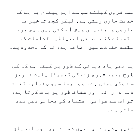
مسافروں کیلئے سب سے اہم پیغام یہ ہے کہ
خدمت جاری رہتی ہے، لیکن کچھ تاخیر یا
عارضی پابندیاں پیش آ سکتی ہیں۔ پس پردہ
اٹھائے گئے اضافی احتیاطی اقدامات کا
مقصد حفاظت میں اضافہ ہے، نہ کہ محدودیت۔
یہ بھی یاد دہانی کے طور پر کہتا ہے کہ کس
طرح جدید شہری زندگی ڈیجیٹل پلیٹ فارمز
سے جڑی ہوتی ہے۔ جب ایسا سروس فراہم کنندہ
ذمہ دارانہ اور شفاف طور پر بات کرتا ہے،
تو اس سے عوامی اعتماد کی بحالی میں مدد
ملتی ہے۔
تغیر پذیر دنیا میں ذمہ داری اور انطباق