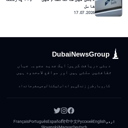
شامل
2026. 07. 17
DubaiNewsGroup
دبئی دریافت کریں: ایک جدید عجوبہ جہاں
ثقافتیں ملتی ہیں اور مواقع لامحدود ہیں
کاروبار
طرزِ زندگی
یو اے ای
ٹیکنالوجی
سفر
جائداد
اردو
English
Русский
中文
हिंदी
Español
Português
Français
Slovenský
Magyar
Deutsch