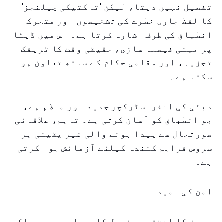
تفصیل نہیں دیتا، لیکن 'تاکتیکی چیلنجز'
کا لفظ جاری خطرے کی تشخیصوں اور متحرک
انطباق کی طرف اشارہ کرتا ہے۔ اس میں ڈیٹا
پر مبنی فیصلہ سازی، حقیقی وقت کا ٹریفک
تجزیہ، اور مقامی حکام کے ساتھ تعاون ہو
سکتا ہے۔
دبئی کی انفراسٹرکچر جدید اور منظم ہے،
جو انطباق کو آسان کرتی ہے۔ تاہم، علاقائی
صورتحال سے پیدا ہونے والی غیر یقینی ہر
سروس فراہم کنندہ کیلئے آزمائش ہوا کرتی
ہے۔
امن کی امید
بیان کا اختتامی خیال کاروباری نہیں بلکہ