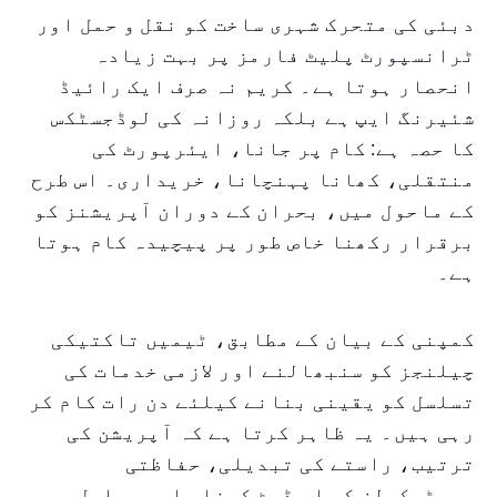
دبئی کی متحرک شہری ساخت کو نقل و حمل اور
ٹرانسپورٹ پلیٹ فارمز پر بہت زیادہ
انحصار ہوتا ہے۔ کریم نہ صرف ایک رائیڈ
شئیرنگ ایپ ہے بلکہ روزانہ کی لوڈجسٹکس
کا حصہ ہے: کام پر جانا، ایئرپورٹ کی
منتقلی، کھانا پہنچانا، خریداری۔ اس طرح
کے ماحول میں، بحران کے دوران آپریشنز کو
برقرار رکھنا خاص طور پر پیچیدہ کام ہوتا
ہے۔
کمپنی کے بیان کے مطابق، ٹیمیں تاکتیکی
چیلنجز کو سنبھالنے اور لازمی خدمات کی
تسلسل کو یقینی بنانے کیلئے دن رات کام کر
رہی ہیں۔ یہ ظاہر کرتا ہے کہ آپریشن کی
ترتیب، راستے کی تبدیلی، حفاظتی
پروٹوکولز کو اپ ڈیٹ کرنا، اور مسلسل