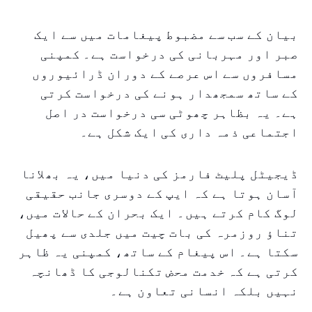
بیان کے سب سے مضبوط پیغامات میں سے ایک
صبر اور مہربانی کی درخواست ہے۔ کمپنی
مسافروں سے اس عرصے کے دوران ڈرائیوروں
کے ساتھ سمجھدار ہونے کی درخواست کرتی
ہے۔ یہ بظاہر چھوٹی سی درخواست در اصل
اجتماعی ذمہ داری کی ایک شکل ہے۔
ڈیجیٹل پلیٹ فارمز کی دنیا میں، یہ بھلانا
آسان ہوتا ہے کہ ایپ کے دوسری جانب حقیقی
لوگ کام کرتے ہیں۔ ایک بحران کے حالات میں،
تناؤ روزمرہ کی بات چیت میں جلدی سے پھیل
سکتا ہے۔ اس پیغام کے ساتھ، کمپنی یہ ظاہر
کرتی ہے کہ خدمت محض تکنالوجی کا ڈھانچہ
نہیں بلکہ انسانی تعاون ہے۔