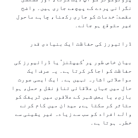
نگرانی پردے کے پیچھے جاری ہیں۔ واضح
مقصد: خدمات کو جاری رکھنا، چاہے ماحول
غیر متوقع ہو جائے۔
ڈرائیورز کی حفاظت ایک بنیادی قدر
بیان خاص طور پر 'کیپٹنز' یا ڈرائیورز کی
حفاظت کو اجاگر کرتا ہے۔ یہ صرف ایک
مواصلاتی اشارہ نہیں ہے۔ ایک ایسی صورت
حال میں جہاں علاقائی تناؤ نقل و حمل، ہوا
بازی، یا بعض شہر کے علاقوں میں ٹریفک کو
متاثر کر سکتا ہے، میدان میں کام کرنے
والے افراد کو سب سے زیادہ غیر یقینی سے
خطرہ ہوتا ہے۔