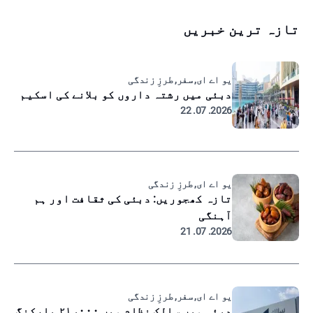
تازہ ترین خبریں
یو اے ای, سفر, طرزِ زندگی
دبئی میں رشتہ داروں کو بلانے کی اسکیم
2026. 07. 22
یو اے ای, طرزِ زندگی
تازہ کھجوریں: دبئی کی ثقافت اور ہم
آہنگی
2026. 07. 21
یو اے ای, سفر, طرزِ زندگی
دبئی میں سالک نظام میں ۲۱،۰۰۰ پارکنگ