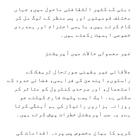
دبئی کے کثیر الثقافتی ماحول میں، جہاں
مختلف قومیتوں اور پس منظر کے لوگ مل کر
کام کرتے ہیں، باہمی احترام اور ہمدردی
خصوصی اہمیت رکھتے ہیں۔
غیر معمولی حالات میں آپریشنز
علاقائی غیر یقینی صورتحال ٹریفک کے
راستوں، ایندھن کی فراہمی، فضائی حدود کے
استعمال، اور سرحدی کنٹرول کو متاثر کر
سکتی ہے۔ ایک ایسے پلیٹ فارم کیلئے جو
روزانہ ہزاروں رائیڈز کی ہم آہنگی کرتا
ہے، یہ سب آپریشنل خطرات پیش کرتے ہیں۔
کریم کا بیان مخصوص پس پردہ اقدامات کی