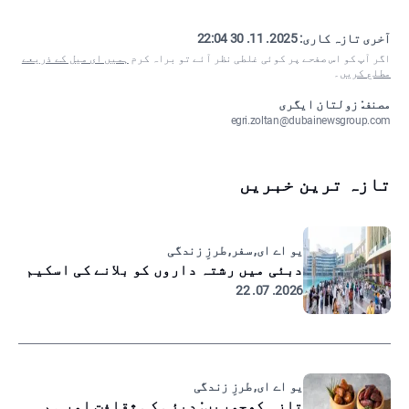
آخری تازہ کاری:
2025. 11. 30 22:04
اگر آپ کو اس صفحے پر کوئی غلطی نظر آئے تو براہ کرم
ہمیں ای میل کے ذریعے
مطلع کریں
۔
مصنف: زولتان ایگری
egri.zoltan@dubainewsgroup.com
تازہ ترین خبریں
یو اے ای, سفر, طرزِ زندگی
دبئی میں رشتہ داروں کو بلانے کی اسکیم
2026. 07. 22
یو اے ای, طرزِ زندگی
تازہ کھجوریں: دبئی کی ثقافت اور ہم