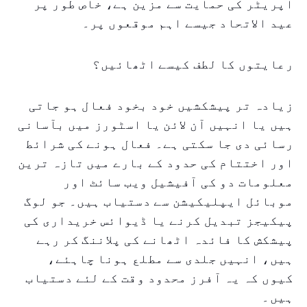
آپریٹر کی حمایت سے مزین ہے، خاص طور پر
عید الاتحاد جیسے اہم موقعوں پر۔
رعایتوں کا لطف کیسے اٹھائیں؟
زیادہ تر پیشکشیں خود بخود فعال ہو جاتی
ہیں یا انہیں آن لائن یا اسٹورز میں بآسانی
رسائی دی جا سکتی ہے۔ فعال ہونے کی شرائط
اور اختتام کی حدود کے بارے میں تازہ ترین
معلومات دو کی آفیشیل ویب سائٹ اور
موبائل ایپلیکیشن سے دستیاب ہیں۔ جو لوگ
پیکیجز تبدیل کرنے یا ڈیوائس خریداری کی
پیشکش کا فائدہ اٹھانے کی پلاننگ کر رہے
ہیں، انہیں جلدی سے مطلع ہونا چاہئے،
کیوں کہ یہ آفرز محدود وقت کے لئے دستیاب
ہیں۔