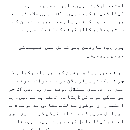
استعمال کرتے ہیں، اور معمول سے زیادہ
ڈیٹا کھپاؤ کرتے ہیں۔ ۵۴ جی بی فلاد کرنے،
مواد اپلوڈ کرنے، یا ہفتہ بھر خاندان کے
ساتھ ویڈیو کالز کرنے کے لئے کافی ہے۔
پری پیڈ صارفین بھی شامل ہیں: فلیکسئی
یرلی پروموشن
دو نے پری پیڈ صارفین کو بھی یاد رکھا ہے:
جو فلیکسئی یرلی پلان کو سبسکرائب کرتے
ہیں یا اس میں منتقل ہوتے ہیں وہ بھی ۵۴ جی
بی ملکی موبائل ڈیٹا کا تحفہ پاتے ہیں۔ یہ
اختیار ان لوگوں کے لئے مثالی ہے جو سالانہ
موبائل سروس کے لئے ادائیگی کرتے ہیں اور
اضافی ڈیٹا حاصل کرتے ہوئے پیسے بچانا
چاہتے ہیں۔ یہ تشہیر عید الاتحاد کے تہوار