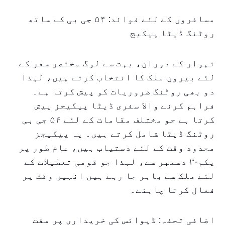
مسافروں کے لئے فوائد: ۵۴ جی بی کے ساتھ
روٹنگ ڈیٹا پیکیج
تہوار کے دوران، بہت سے لوگ مختصر سفر کے
لئے بیرون ملک کا انتخاب کرتے ہیں، لہذا
دو بھی روٹنگ ضروریات کو پیش کرتا ہے۔
فراہم کرنے والا سفری ڈیٹا پیکیجز پیش
کرتا ہے جو مختلف مقامات کے لئے ۵۴ جی بی
روٹنگ ڈیٹا شامل کرتے ہیں۔ یہ پیکیجز
محدود وقت کے لئے دستیاب ہیں، عام طور پر
یکم-۳ دسمبر سے، لہذا جو قومی تعطیلات کے
لئے ملک سے باہر جا رہے ہیں انہیں وقت پر
فعال کرنا چاہئے۔
اضافی تحفہ: ڈیوائس کی خریداری پر مفت