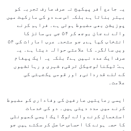
یہ جامع آفر پیکیج نہ صرف صارف تجربہ کو
بہتر بناتا ہے بلکہ اس سے دو کی مارکیٹ میں
پوزیشن بھی مضبوط ہوتی ہے۔ فراہم کرنے
والے نے جان بوجھ کر ۵۴ جی بی سائز کا
انتخاب کیا ہے، جو متحدہ عرب امارات کی ۵۴
ویں سالگرہ کا علامتی حوالہ دیتا ہے۔ یہ
صرف ایک عدد نہیں ہے؛ بلکہ یہ ایک پیغام
ہے: ٹیکنالوجیکل ترقی، شہری و رہائشیوں
کے لئے قدردانی، اور قومی یکجہتی کی
علامت۔
ایسی رعایتیں صارفین کی وفاداری کو مضبوط
کرنے میں مدد دیتی ہیں۔ دو کی خدمات
استعمال کرنے والے لوگ ایک ایسی کمیونٹی
کا حصہ ہونے کا احساس حاصل کر سکتے ہیں جو