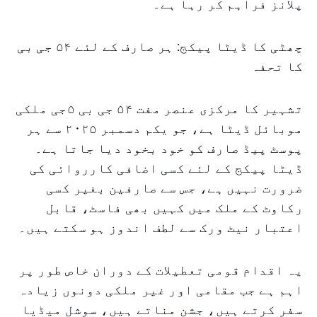
پلانز فراہم کر رہا ہے۔
چھٹی کا ڈیٹا پیکج: ہر صارف کے لئے ۵۴ جی بی
کا تحفہ
تشہیر کا مرکزی عنصر مفت ۵۴ جی بی ۵جی ملکی
موبائل ڈیٹا ہے، جو یکم دسمبر ۲۰۲۵ سے ہر
پوسٹ پیڈ صارف کو خود بخود دیا جاتا ہے۔
ڈیٹا پیکج کے لئے کسی اضافی کارروائی کی
ضرورت نہیں ہے، جس سے صارفین بغیر کسی
رکاوٹ کے ملک میں کہیں بھی فاسٹ، قابل
اعتبار نیٹ ورک سے لطف اندوز ہو سکتے ہیں۔
یہ اقدام قومی تعطیلات کے دوران خاص طور پر
اہم ہے جب مقامی اور غیر ملکی دونوں زیادہ
سفر کرتے ہیں، جشن مناتے ہیں، سوشل میڈیا