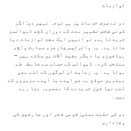
لوازمات
دو نے صرف خدمات پر ہی توجہ نہیں دی: اگر
کوئی شخص تشہیر مدت کے دوران کچھ ڈیوائسز
خریدتا ہے، تو انہیں ایک مفت لوازمات دیا
جاتا ہے۔ یہ وائرلیس چارجر، سمارٹ واچ،
ہیڈفون، یا دیگر مفید آلات ہو سکتے ہیں —
منتخب کردہ ڈیوائس کے حساب سے ضابطہ طے
ہوتا ہے۔ یہ رعایت ان لوگوں کے لئے بھی
بہترین موقع ہے جو اپنے یا اپنے عزیزوں کے
لئے نیا فون خریدنے کا منصوبہ بنا رہے
ہیں۔
دو کی حکمت عملی: قومی فخر اور صارفین کی
وفاداری