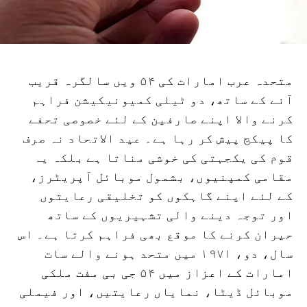
متحدہ عرب امارات کی ۵۴ ویں سالگرہ قریب
آنے کے ساتھ، دو ٹیلی کمیونیکیشن فراہم
کرنے والا اپنے صارفین کے لئے خصوصی تحفے
کا پیکج پیش کر رہا ہے۔ عید الاتحاد نہ صرف
قوم کی یکجہتی کی خوشی مناتا ہے بلکہ یہ
مقامی کمپنیوں، بشمول موبائل آپریٹرز،
کے لئے اپنے گاہکوں کو تخلیقی رعایتوں
اور توجہ دینے والی تشہیریوں کے ساتھ
حیران کرنے کا موقع بھی فراہم کرتا ہے۔ اس
سال، دو، ۱۹۷۱ میں متحد ہونے والے سات
امارات کے اعزاز میں ۵۴ جی بی مفت ملکی
موبائل ڈیٹا، نمایاں رعایتیں، اور فیملی