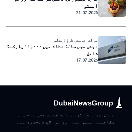
آہنگی
2026. 07. 21
یو اے ای, سفر, طرزِ زندگی
دبئی میں سالک نظام میں ۲۱،۰۰۰ پارکنگ
شامل
2026. 07. 17
DubaiNewsGroup
دبئی دریافت کریں: ایک جدید عجوبہ جہاں
ثقافتیں ملتی ہیں اور مواقع لامحدود ہیں