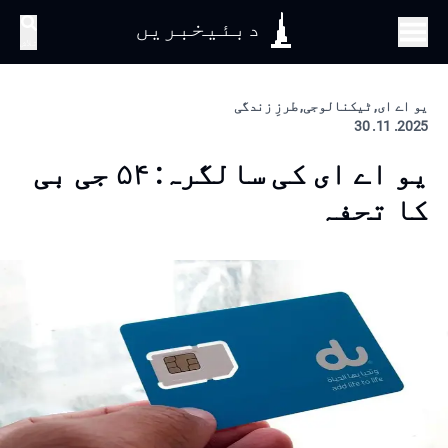
دبئیخبریں
تلاش
یو اے ای, ٹیکنالوجی, طرزِ زندگی
2025. 11. 30
یو اے ای کی سالگرہ: ۵۴ جی بی
کا تحفہ