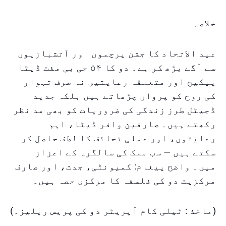
خلاصہ
عید الاتحاد کا جشن پرچموں اور آتشبازیوں
سے آگے بڑھ کر ہے۔ دو کا ۵۴ جی بی مفت ڈیٹا
پیکیج اور متعلقہ رعایتیں نہ صرف تہوار
کی روح کو پرواں چڑھاتے ہیں بلکہ جدید
ڈجیٹل طرز زندگی کی ضروریات کو بھی مد نظر
رکھتے ہیں۔ صارفین وافر ڈیٹا، اہم
رعایتوں، اور عملی تحائف کا لطف حاصل کر
سکتے ہیں — سب ملک کی سالگرہ کے اعزاز
میں۔ واضح پیغام: کمیونٹی، جدت، اور صارف
مرکزیت دو کی فلسفہ کا مرکزی حصہ ہیں۔
(ماخذ : ٹیلی کام آپریٹر دو کی پریس ریلیز۔)