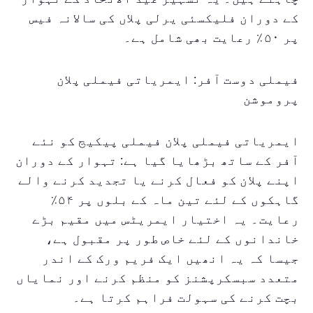
کے دوران فلیکسئی یرلی پلاں کی سالانہ فیس
پر ۵۰٪ رعایت بھی شامل ہے۔
فیملی دوست آفر: ایمریاتی فیملی پلان
پروموشن
ایمریاتی فیملی پلان فیملی پیکیج کو نئے
آفر کے ساتھ بڑھایا گیا ہے: تہوار کے دوران
اپنے پلان کو فعال کرنے یا تجدید کرنے والے
گاہکوں کے لئے تین ماہ کے بلوں پر ۵۴٪
رعایت۔ یہ اختیار ایمریٹس میں مقیم بڑے
خاندانوں کے لئے خاص طور پر مقبول ہے،
جیسا کہ یہ انھیں ایک فریم ورک کے اندر
متعدد سبسکرپشنز کو منظم کرنے اور نمایاں
بچت کرنے کی سہولت فراہم کرتا ہے۔