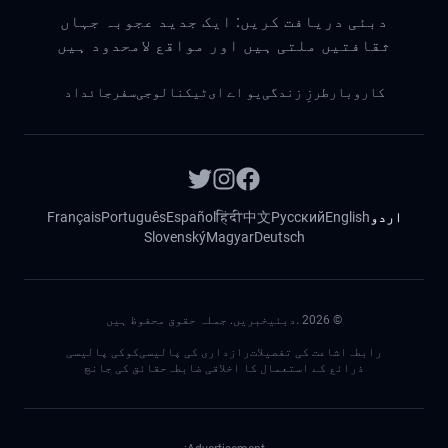
دبئی دریافت کریں: ایک جدید عجوبہ جہاں
ثقافتیں ملتی ہیں اور مواقع لامحدود ہیں
کاروبار
طرزِ زندگی
یو اے ای
ٹیکنالوجی
سفر
جائداد
اردو
English
Русский
中文
हिंदी
Español
Português
Français
Slovenský
Magyar
Deutsch
©
2026
.دبئیخبریں. جملہ حقوق محفوظ ہیں
رابطہ
اشاعت کی تفصیلات
رازداری کی پالیسی
کوکی پالیسی
ذرائع کے استعمال کا اخلاقی ضابطہ
حقائق کی جانچ