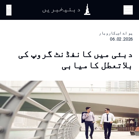
دبئیخبریں
تلاش
یو اے ای, کاروبار
2026. 02. 06
دبئی میں کانفڈنٹ گروپ کی
بلاتعطل کامیابی