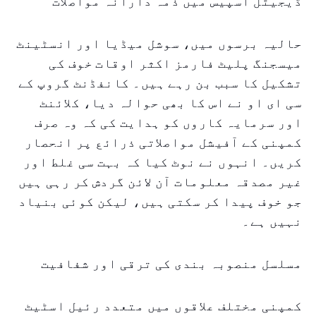
ڈیجیٹل اسپیس میں ذمہ دارانہ مواصلات
حالیہ برسوں میں، سوشل میڈیا اور انسٹینٹ
میسجنگ پلیٹ فارمز اکثر اوقات خوف کی
تشکیل کا سبب بن رہے ہیں۔ کانفڈنٹ گروپ کے
سی ای او نے اس کا بھی حوالہ دیا، کلائنٹ
اور سرمایہ کاروں کو ہدایت کی کہ وہ صرف
کمپنی کے آفیشل مواصلاتی ذرائع پر انحصار
کریں۔ انہوں نے نوٹ کیا کہ بہت سی غلط اور
غیر مصدقہ معلومات آن لائن گردش کر رہی ہیں
جو خوف پیدا کر سکتی ہیں، لیکن کوئی بنیاد
نہیں ہے۔
مسلسل منصوبہ بندی کی ترقی اور شفافیت
کمپنی مختلف علاقوں میں متعدد رئیل اسٹیٹ