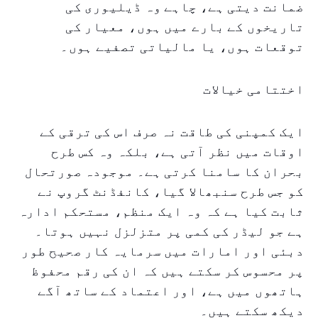
ضمانت دیتی ہے، چاہے وہ ڈیلیوری کی
تاریخوں کے بارے میں ہوں، معیار کی
توقعات ہوں، یا مالیاتی تصفیے ہوں۔
اختتامی خیالات
ایک کمپنی کی طاقت نہ صرف اس کی ترقی کے
اوقات میں نظر آتی ہے، بلکہ وہ کس طرح
بحران کا سامنا کرتی ہے۔ موجودہ صورتحال
کو جس طرح سنبھالا گیا، کانفڈنٹ گروپ نے
ثابت کیا ہے کہ وہ ایک منظم، مستحکم ادارہ
ہے جو لیڈر کی کمی پر متزلزل نہیں ہوتا۔
دبئی اور امارات میں سرمایہ کار صحیح طور
پر محسوس کر سکتے ہیں کہ ان کی رقم محفوظ
ہاتھوں میں ہے، اور اعتماد کے ساتھ آگے
دیکھ سکتے ہیں۔