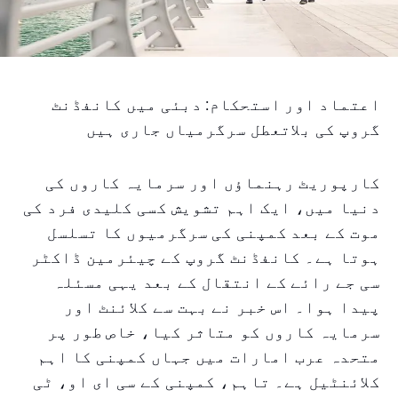
اعتماد اور استحکام: دبئی میں کانفڈنٹ
گروپ کی بلاتعطل سرگرمیاں جاری ہیں
کارپوریٹ رہنماؤں اور سرمایہ کاروں کی
دنیا میں، ایک اہم تشویش کسی کلیدی فرد کی
موت کے بعد کمپنی کی سرگرمیوں کا تسلسل
ہوتا ہے۔ کانفڈنٹ گروپ کے چیئرمین ڈاکٹر
سی جے رائے کے انتقال کے بعد یہی مسئلہ
پیدا ہوا۔ اس خبر نے بہت سے کلائنٹ اور
سرمایہ کاروں کو متاثر کیا، خاص طور پر
متحدہ عرب امارات میں جہاں کمپنی کا اہم
کلائنٹیل ہے۔ تاہم، کمپنی کے سی ای او، ٹی