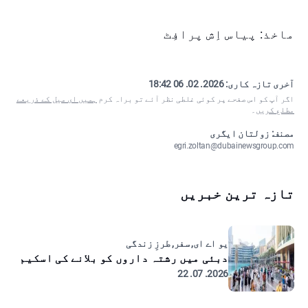
ماخذ: پیاس اِش پرافِٹ
آخری تازہ کاری:
2026. 02. 06 18:42
اگر آپ کو اس صفحے پر کوئی غلطی نظر آئے تو براہ کرم
ہمیں ای میل کے ذریعے
مطلع کریں
۔
مصنف: زولتان ایگری
egri.zoltan@dubainewsgroup.com
تازہ ترین خبریں
یو اے ای, سفر, طرزِ زندگی
دبئی میں رشتہ داروں کو بلانے کی اسکیم
2026. 07. 22