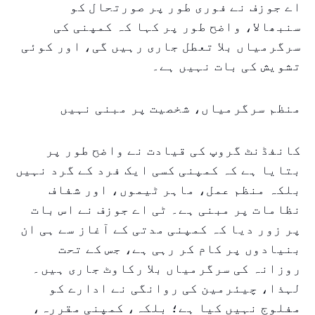
اے جوزف نے فوری طور پر صورتحال کو
سنبھالا، واضح طور پر کہا کہ کمپنی کی
سرگرمیاں بلا تعطل جاری رہیں گی، اور کوئی
تشویش کی بات نہیں ہے۔
منظم سرگرمیاں، شخصیت پر مبنی نہیں
کانفڈنٹ گروپ کی قیادت نے واضح طور پر
بتایا ہے کہ کمپنی کسی ایک فرد کے گرد نہیں
بلکہ منظم عمل، ماہر ٹیموں، اور شفاف
نظامات پر مبنی ہے۔ ٹی اے جوزف نے اس بات
پر زور دیا کہ کمپنی مدتی کے آغاز سے ہی ان
بنیادوں پر کام کر رہی ہے، جس کے تحت
روزانہ کی سرگرمیاں بلا رکاوٹ جاری ہیں۔
لہذا، چیئرمین کی روانگی نے ادارے کو
مفلوج نہیں کیا ہے؛ بلکہ، کمپنی مقررہ،