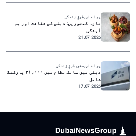
یو اے ای, طرزِ زندگی
تازہ کھجوریں: دبئی کی ثقافت اور ہم
آہنگی
2026. 07. 21
یو اے ای, سفر, طرزِ زندگی
دبئی میں سالک نظام میں ۲۱،۰۰۰ پارکنگ
شامل
2026. 07. 17
DubaiNewsGroup