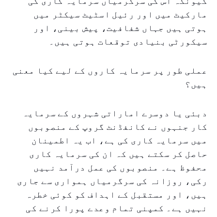
کیونکہ اس کی سرگرمیاں سرمایہ کاری کی
مارکیٹ میں اور رئیل اسٹیٹ سیکٹر میں
ہوتی ہیں جہاں شفافیت، پیش بینی، اور
سیکورٹی بنیادی توقعات ہوتی ہیں۔
عملی طور پر سرمایہ کاروں کے لیے کیا معنی
ہیں؟
دبئی یا دوسرے اماراتی شہروں کے سرمایہ
کار جنہوں نے کانفڈنٹ گروپ کے منصوبوں
میں سرمایہ کاری کی ہے، اب یہ اطمینان
حاصل کر سکتے ہیں کہ ان کی سرمایہ کاری
محفوظ ہے۔ منصوبوں کی عمل درآمد نہیں
رکی، روزانہ کی سرگرمیاں ہمواری سے جاری
ہیں، اور مستقبل کے اہداف کو کوئی خطرہ
نہیں ہے۔ کمپنی تمام وعدے پورا کرنے کی