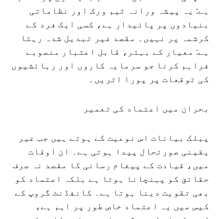
ہے: یہ پیشہ ورانہ ٹیم ورک اور نظاماتی
بنیادوں پر پائیدار ہے، کسی ایک فرد کے
کرشمہ پر نہیں۔ مقصد غیر تبدیل شدہ رہتا
ہے: معیار کے بہتر، قابل اعتبار منصوبے
فراہم کرنا جو سرمایہ کاروں اور رہائشیوں
کی توقعات پر پورا اتریں۔
بحران میں اعتماد کی تعمیر
پبلک بیانات اس نوعیت کے ہوتے ہیں جب غیر
یقینی صورتحال پیدا ہوتی ہے۔ ان اوقات
میں، قیادت کے پیغام رسانی کا مقصد نہ صرف
حقائق کو پہنچانا ہوتا ہے بلکہ اعتماد کو
بھی تقویت دینا ہوتا ہے۔ کانفڈنٹ گروپ کے
کیس میں یہ اعتماد خاص طور پر اہم ہے،