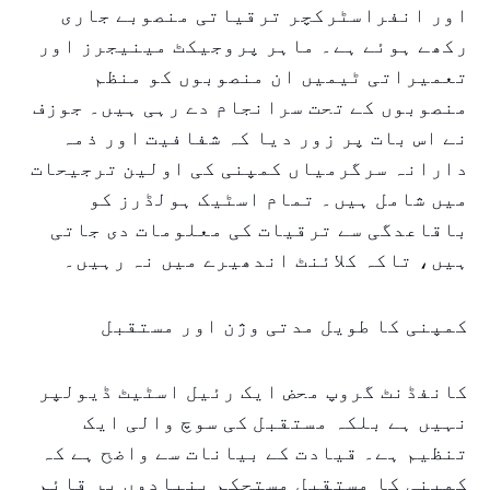
اور انفراسٹرکچر ترقیاتی منصوبے جاری
رکھے ہوئے ہے۔ ماہر پروجیکٹ مینیجرز اور
تعمیراتی ٹیمیں ان منصوبوں کو منظم
منصوبوں کے تحت سرانجام دے رہی ہیں۔ جوزف
نے اس بات پر زور دیا کہ شفافیت اور ذمہ
دارانہ سرگرمیاں کمپنی کی اولین ترجیحات
میں شامل ہیں۔ تمام اسٹیک ہولڈرز کو
باقاعدگی سے ترقیات کی معلومات دی جاتی
ہیں، تاکہ کلائنٹ اندھیرے میں نہ رہیں۔
کمپنی کا طویل مدتی وژن اور مستقبل
کانفڈنٹ گروپ محض ایک رئیل اسٹیٹ ڈیولپر
نہیں ہے بلکہ مستقبل کی سوچ والی ایک
تنظیم ہے۔ قیادت کے بیانات سے واضح ہے کہ
کمپنی کا مستقبل مستحکم بنیادوں پر قائم