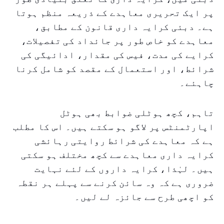
پر ایک تحریری معاہدے کے ذریعہ منظم ہوتا
ہے۔ دبئی کرایہ داری قانون کے مطابق،
معاہدے کو خاص طور پر جائداد کی تفصیلات،
کرایے کی مدت، فیس کی مقدار، ادائیگی کی
شرائط، اور استعمال کے مقصد کو شامل کرنا
چاہئے۔
تاہم، کچھ ہوٹلی ضوابط بھی ہوٹل
اپارٹمنٹس پر لاگو ہو سکتے ہیں۔ اس کا مطلب
ہے کہ معاہدے کی شرائط روایتی رہائشی
کرایہ داری معاہدے سے کچھ مختلف ہو سکتی
ہیں۔ لہٰذا، کرایہ داروں کے لئے نہایت
ضروری ہے کہ وہ سائن کرنے سے پہلے ہر نقطہ
کو اچھی طرح سے جائزہ لے لیں۔