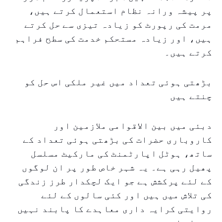
پر پیشہ ورانہ نظام استعمال کرتے ہیں،
مرمت کی رپورٹ کو زیادہ تیزی سے حل کرتے
ہیں، اور زیادہ مستحکم خدمت کی سطح فراہم
کرتے ہیں۔
بڑھتی ہوئی تعداد میں غیر ملکی اس حل کو
چنتے ہیں
دبئی میں بین الاقوامی ملازمین اور
کاروباری حضرات کی بڑھتی ہوئی تعداد کے
ساتھ، ہوٹل اپارٹمنٹ کی مارکیٹ مسلسل
پھیل رہی ہے۔ یہ شہر خاص طور پر ان لوگوں
کے لئے پرکشش ہے جو ایک لچکدار طرز زندگی
کی تلاش میں ہیں اور کئی سالوں کے لئے
روایتی کرایہ داری معاہدے کا پابند نہیں