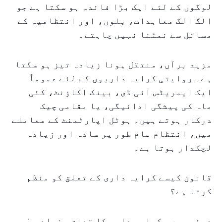
لوگوں کے لئے ایک بڑا فائدہ ہو سکتا ہے جو
الگ الگ معاہدات، بلوں، اور انتظامیہ کے
مسائل سے نمٹنا نہیں چاہتے۔
مزید برآں، منتقل ہونا زیادہ تیز ہو سکتا
ہے۔ روایتی کرایہ داریوں کے لئے عموماً
ایک ایمریٹس آئی ڈی، بینک اکاؤنٹ، کئی
ماہ کی پیشگی ادائیگی، یا مقامی چیک
درکار ہوتے ہیں۔ ہوٹل اپارٹمنٹ کے معاملے
میں، انتظام عام طور پر سادہ اور زیادہ
لچکدار ہوتا ہے۔
قانون کیسے کرایہ داری کے تعلق کو منظم
کرتا ہے؟
دبئی میں، کرایہ داری کا تعلق بنیادی طور