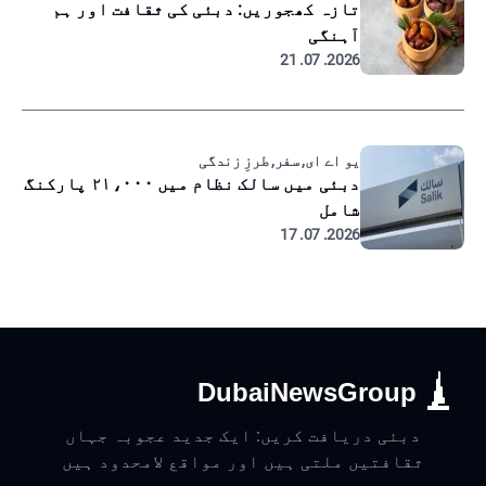
تازہ کھجوریں: دبئی کی ثقافت اور ہم
آہنگی
2026. 07. 21
یو اے ای, سفر, طرزِ زندگی
دبئی میں سالک نظام میں ۲۱،۰۰۰ پارکنگ
شامل
2026. 07. 17
DubaiNewsGroup
دبئی دریافت کریں: ایک جدید عجوبہ جہاں
ثقافتیں ملتی ہیں اور مواقع لامحدود ہیں