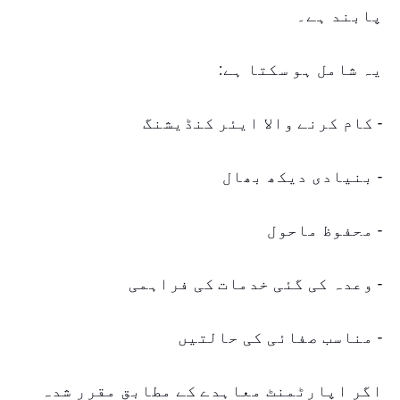
پابند ہے۔
یہ شامل ہو سکتا ہے:
- کام کرنے والا ایئر کنڈیشنگ
- بنیادی دیکھ بھال
- محفوظ ماحول
- وعدہ کی گئی خدمات کی فراہمی
- مناسب صفائی کی حالتیں
اگر اپارٹمنٹ معاہدے کے مطابق مقرر شدہ