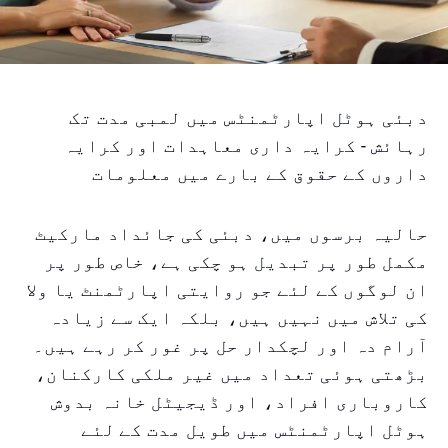
دبئی ہوٹل اپارٹمنٹس میں لمبی مدت تک
رہائش - کرایہ داری معاہدات اور کرایہ
داروں کے حقوق کے بارے میں معلومات
حالیہ برسوں میں، دبئی کی جائداد مارکیٹ
مکمل طور پر تبدیل ہو چکی ہے، خاص طور پر
ان لوگوں کے لئے جو روایتی اپارٹمنٹ یا ولا
کی تلاش میں نہیں ہیں، بلکہ ایک سے زیادہ
آرام دہ اور لچکدار حل پر غور کر رہے ہیں۔
بڑھتی ہوئی تعداد میں غیر ملکی کارکنان،
کاروباری افراد، اور ڈیجیٹل خانہ بدوش
ہوٹل اپارٹمنٹس میں طویل مدت کے لئے