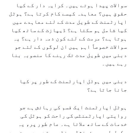
سوالات پیدا ہوتے ہیں۔ کرایہ دار کے کیا
حقوق ہیں؟ معاہدہ کیسے کام کرتا ہے؟ ہوٹل
اپارٹمنٹ کے طویل مدت کے لئے معاہدے میں
کیا شامل ہو سکتا ہے؟ ڈیپازٹ کے ساتھ کیا
ہوتا ہے؟ مرمت کے لئے کون ذمہ دار ہے؟ یہ
سوالات خصوصاً اہم ہیں ان لوگوں کے لئے جو
دبئی میں طویل مدت تک رہنے کا منصوبہ بنا
رہے ہیں۔
دبئی میں ہوٹل اپارٹمنٹ کے طور پر کیا
جانا جاتا ہے؟
ہوٹل اپارٹمنٹ ایک قسم کی رہائش ہے جو
روایتی اپارٹمنٹس کی راحت کو ہوٹل کی
خدمات کے ساتھ ملاتا ہے۔ عام طور پر، یہ
مکمل طور پر فرنشڈ یونٹس ہوتے ہیں، جن میں