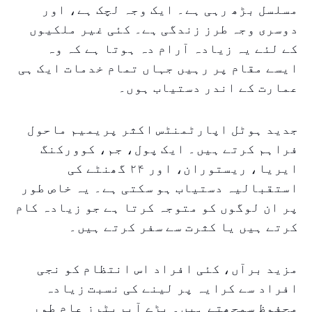
مسلسل بڑھ رہی ہے۔ ایک وجہ لچک ہے، اور
دوسری وجہ طرز زندگی ہے۔ کئی غیر ملکیوں
کے لئے یہ زیادہ آرام دہ ہوتا ہے کہ وہ
ایسے مقام پر رہیں جہاں تمام خدمات ایک ہی
عمارت کے اندر دستیاب ہوں۔
جدید ہوٹل اپارٹمنٹس اکثر پریمیم ماحول
فراہم کرتے ہیں۔ ایک پول، جم، کوورکنگ
ایریا، ریستوران، اور ۲۴ گھنٹے کی
استقبالیہ دستیاب ہو سکتی ہے۔ یہ خاص طور
پر ان لوگوں کو متوجہ کرتا ہے جو زیادہ کام
کرتے ہیں یا کثرت سے سفر کرتے ہیں۔
مزید برآں، کئی افراد اس انتظام کو نجی
افراد سے کرایہ پر لینے کی نسبت زیادہ
محفوظ سمجھتے ہیں۔ بڑے آپریٹرز عام طور