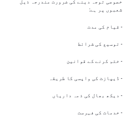
خصوصی توجہ دینے کی ضرورت مندرجہ ذیل
شعبوں پر ہے:
- قیام کی مدت
- توسیع کی شرائط
- ختم کرنے کے قوانین
- ڈیپازٹ کی واپسی کا طریقہ
- دیکھ بھال کی ذمہ داریاں
- خدمات کی فہرست