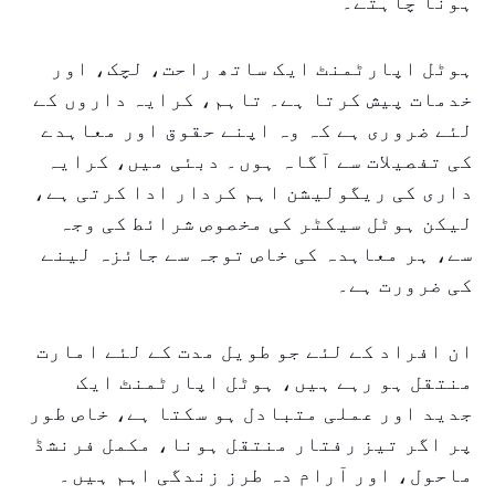
ہونا چاہتے۔
ہوٹل اپارٹمنٹ ایک ساتھ راحت، لچک، اور
خدمات پیش کرتا ہے۔ تاہم، کرایہ داروں کے
لئے ضروری ہے کہ وہ اپنے حقوق اور معاہدے
کی تفصیلات سے آگاہ ہوں۔ دبئی میں، کرایہ
داری کی ریگولیشن اہم کردار ادا کرتی ہے،
لیکن ہوٹل سیکٹر کی مخصوص شرائط کی وجہ
سے، ہر معاہدہ کی خاص توجہ سے جائزہ لینے
کی ضرورت ہے۔
ان افراد کے لئے جو طویل مدت کے لئے امارت
منتقل ہو رہے ہیں، ہوٹل اپارٹمنٹ ایک
جدید اور عملی متبادل ہو سکتا ہے، خاص طور
پر اگر تیز رفتار منتقل ہونا، مکمل فرنشڈ
ماحول، اور آرام دہ طرز زندگی اہم ہیں۔