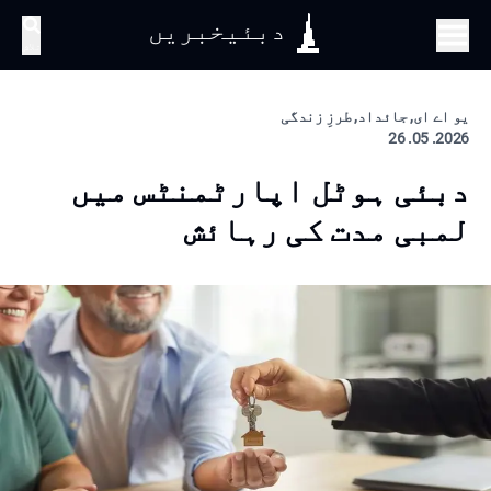
دبئیخبریں
تلاش
یو اے ای, جائداد, طرزِ زندگی
2026. 05. 26
دبئی ہوٹل اپارٹمنٹس میں
لمبی مدت کی رہائش