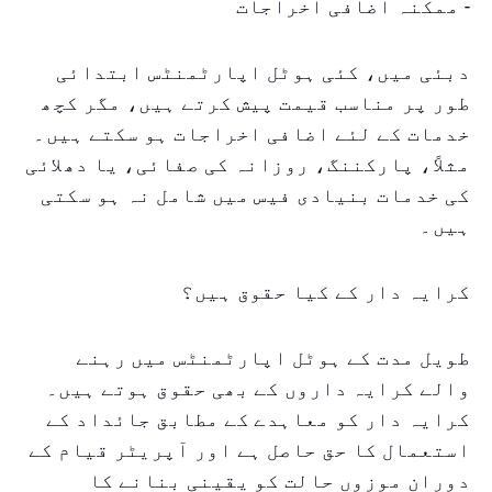
- ممکنہ اضافی اخراجات
دبئی میں، کئی ہوٹل اپارٹمنٹس ابتدائی
طور پر مناسب قیمت پیش کرتے ہیں، مگر کچھ
خدمات کے لئے اضافی اخراجات ہو سکتے ہیں۔
مثلاً، پارکننگ، روزانہ کی صفائی، یا دھلائی
کی خدمات بنیادی فیس میں شامل نہ ہو سکتی
ہیں۔
کرایہ دار کے کیا حقوق ہیں؟
طویل مدت کے ہوٹل اپارٹمنٹس میں رہنے
والے کرایہ داروں کے بھی حقوق ہوتے ہیں۔
کرایہ دار کو معاہدے کے مطابق جائداد کے
استعمال کا حق حاصل ہے اور آپریٹر قیام کے
دوران موزوں حالت کو یقینی بنانے کا