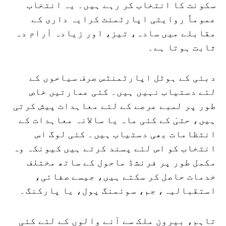
سکونت کا انتخاب کر رہے ہیں۔ یہ انتخاب
عموماً روایتی اپارٹمنٹ کرایہ داری کے
مقابلے میں سادہ، تیز، اور زیادہ آرام دہ
ثابت ہوتا ہے۔
دبئی کے ہوٹل اپارٹمنٹس صرف سیاحوں کے
لئے دستیاب نہیں ہیں۔ کئی عمارتیں خاص
طور پر لمبے عرصے کے لئے معاہدات پیش کرتی
ہیں، حتیٰ کے کئی ماہ یا سالانہ معاہدات کے
انتظامات بھی دستیاب ہیں۔ کئی لوگ اس
انتخاب کو اس لئے پسند کرتے ہیں کیونکہ وہ
مکمل طور پر فرنشڈ ماحول کے ساتھ مختلف
خدمات حاصل کر سکتے ہیں، جیسے صفائی،
استقبالیہ، جم، سوئمنگ پول، یا پارکنگ۔
تاہم، بیرون ملک سے آنے والوں کے لئے کئی