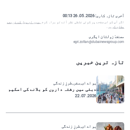
آخری تازہ کاری:
2026. 05. 26 00:13
اگر آپ کو اس صفحے پر کوئی غلطی نظر آئے تو براہ کرم
ہمیں ای میل کے ذریعے
مطلع کریں
۔
مصنف: زولتان ایگری
egri.zoltan@dubainewsgroup.com
تازہ ترین خبریں
یو اے ای, سفر, طرزِ زندگی
دبئی میں رشتہ داروں کو بلانے کی اسکیم
2026. 07. 22
یو اے ای, طرزِ زندگی