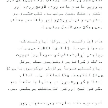
باورچی خانہ، باتھ روم، لاؤنج روم، اور
اکثر واشنگ مشین ہوتی ہے۔ کئی جگہوں پر
انٹرنیٹ، ٹیلی ویژن، اور باقاعدہ صفائی
بھی پیکج میں شامل ہوتی ہے۔
عام اپارٹمنٹ اور ہوٹل اپارٹمنٹ کے
درمیان سب سے بڑا فرق انتظام میں ہے۔
روایتی اپارٹمنٹس کو عموماً پرائیویٹ
مالکان کرائے پر دیتے ہیں جبکہ ہوٹل
اپارٹمنٹس عموماً ہوٹل کی نوکریوں یا ہوٹل
چینز کے ذریعہ چلائے جاتے ہیں۔ لہٰذا،
انتظام کو پیشہ ورانہ بنایا جا سکتا ہے،
مگر قوانین اور شرائط مختلف ہو سکتی ہیں۔
لمبے عرصے کے معاہدے بھی دستیاب ہیں