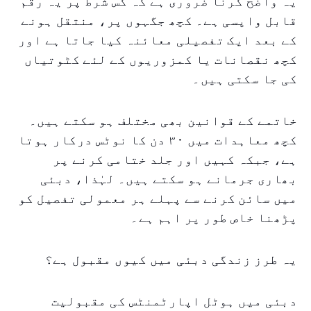
یہ واضح کرنا ضروری ہے کہ کس شرط پر یہ رقم
قابل واپسی ہے۔ کچھ جگہوں پر، منتقل ہونے
کے بعد ایک تفصیلی معائنہ کیا جاتا ہے اور
کچھ نقصانات یا کمزوریوں کے لئے کٹوتیاں
کی جا سکتی ہیں۔
خاتمے کے قوانین بھی مختلف ہو سکتے ہیں۔
کچھ معاہدات میں ۳۰ دن کا نوٹس درکار ہوتا
ہے، جبکہ کہیں اور جلد ختامی کرنے پر
بھاری جرمانے ہو سکتے ہیں۔ لہٰذا، دبئی
میں سائن کرنے سے پہلے ہر معمولی تفصیل کو
پڑھنا خاص طور پر اہم ہے۔
یہ طرز زندگی دبئی میں کیوں مقبول ہے؟
دبئی میں ہوٹل اپارٹمنٹس کی مقبولیت