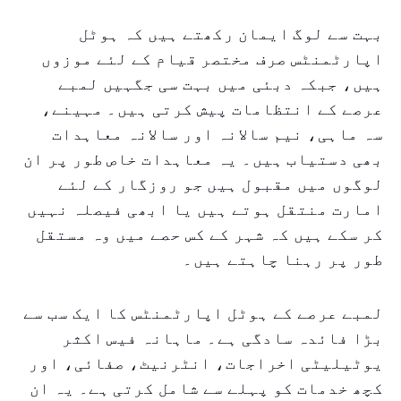
بہت سے لوگ ایمان رکھتے ہیں کہ ہوٹل
اپارٹمنٹس صرف مختصر قیام کے لئے موزوں
ہیں، جبکہ دبئی میں بہت سی جگہیں لمبے
عرصے کے انتظامات پیش کرتی ہیں۔ مہینے،
سہ ماہی، نیم سالانہ اور سالانہ معاہدات
بھی دستیاب ہیں۔ یہ معاہدات خاص طور پر ان
لوگوں میں مقبول ہیں جو روزگار کے لئے
امارت منتقل ہوتے ہیں یا ابھی فیصلہ نہیں
کر سکے ہیں کہ شہر کے کس حصے میں وہ مستقل
طور پر رہنا چاہتے ہیں۔
لمبے عرصے کے ہوٹل اپارٹمنٹس کا ایک سب سے
بڑا فائدہ سادگی ہے۔ ماہانہ فیس اکثر
یوٹیلیٹی اخراجات، انٹرنیٹ، صفائی، اور
کچھ خدمات کو پہلے سے شامل کرتی ہے۔ یہ ان