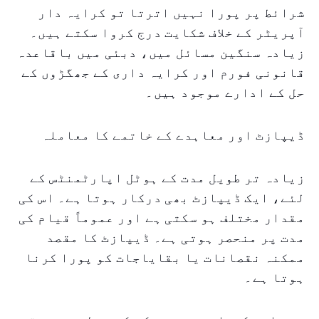
شرائط پر پورا نہیں اترتا تو کرایہ دار
آپریٹر کے خلاف شکایت درج کروا سکتے ہیں۔
زیادہ سنگین مسائل میں، دبئی میں باقاعدہ
قانونی فورم اور کرایہ داری کے جھگڑوں کے
حل کے ادارے موجود ہیں۔
ڈیپازٹ اور معاہدے کے خاتمے کا معاملہ
زیادہ تر طویل مدت کے ہوٹل اپارٹمنٹس کے
لئے، ایک ڈیپازٹ بھی درکار ہوتا ہے۔ اس کی
مقدار مختلف ہو سکتی ہے اور عموماً قیام کی
مدت پر منحصر ہوتی ہے۔ ڈیپازٹ کا مقصد
ممکنہ نقصانات یا بقایاجات کو پورا کرنا
ہوتا ہے۔