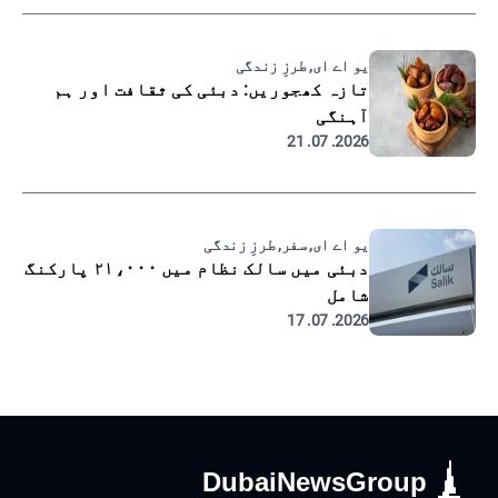
یو اے ای, طرزِ زندگی
تازہ کھجوریں: دبئی کی ثقافت اور ہم
آہنگی
2026. 07. 21
یو اے ای, سفر, طرزِ زندگی
دبئی میں سالک نظام میں ۲۱،۰۰۰ پارکنگ
شامل
2026. 07. 17
DubaiNewsGroup