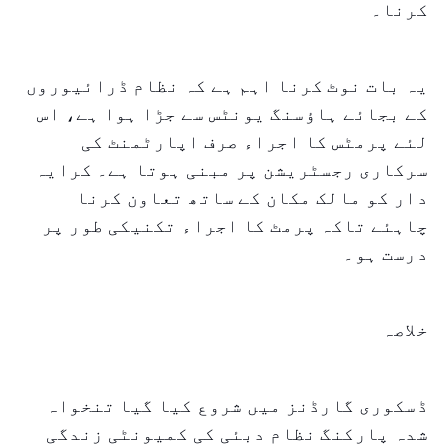
کرنا۔
یہ بات نوٹ کرنا اہم ہے کہ نظام ڈرائیوروں
کے بجائے ہاؤسنگ یونٹس سے جڑا ہوا ہے، اس
لئے پرمٹس کا اجراء صرف اپارٹمنٹ کی
سرکاری رجسٹریشن پر مبنی ہوتا ہے۔ کرایہ
دار کو مالک مکان کے ساتھ تعاون کرنا
چاہئے تاکہ پرمٹ کا اجراء تکنیکی طور پر
درست ہو۔
خلاصہ
ڈسکوری گارڈنز میں شروع کیا گیا تنخواہ
شدہ پارکنگ نظام دبئی کی کمیونٹی زندگی