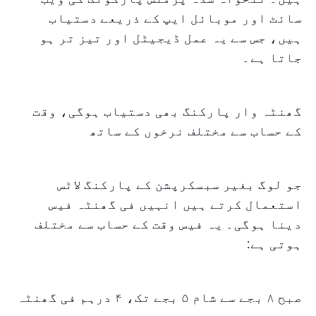
سائٹ اور موبائل ایپ کے ذریعے دستیاب
ہیں، جس سے یہ عمل ڈیجیٹل اور تیز تر ہو
جاتا ہے۔
گھنٹہ وار پارکنگ بھی دستیاب ہوگی، وقت
کے حساب سے مختلف نرخوں کے ساتھ
جو لوگ بغیر سبسکرپشن کے پارکنگ لاٹس
استعمال کرتے ہیں انہیں فی گھنٹہ فیس
دینا ہوگی۔ یہ فیس وقت کے حساب سے مختلف
ہوتی ہے:
صبح ۸ بجے سے شام ۵ بجے تک، ۴ درہم فی گھنٹہ