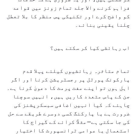
فراہم کرنے والا جلد تمام زونز میں قواعد
کو واضح کرے اور تکنیکی پس منظر کا بلا تعطل
چلنا یقینی بنائے۔
اب رہائشی کیا کر سکتے ہیں؟
تمام متاثرہ رہائشیوں کیلئے پہلا قدم
پارکونک پورٹل پر رجسٹریشن کرنا اور اگر
اہل ہوں تو اپنے مفت پرمٹ کا دعویٰ کرنا ہے۔
جن کے پاس متعدد کاریں ہیں، انہیں سوچنا
چاہئے کہ کیا انہیں اضافی سبسکرپشنز کی
ضرورت ہے یا پارکنگ کسی دوسرے طریقے سے حل
کی جا سکتی ہے—مثلاً کرائے کے گیراج کا
استعمال یا عوامی ٹرانسپورٹ کا اختیار