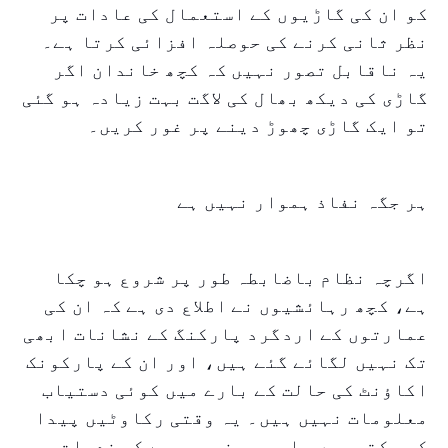
کو ان کی گاڑیوں کے استعمال کی عادات پر
نظر ثانی کرنے کی حوصلہ افزائی کرتا ہے۔
یہ ناقابل تصور نہیں کہ کچھ خاندان اگر
گاڑی کی دیکھ بھال کی لاگت بہت زیادہ ہو گئی
تو ایک گاڑی چھوڑ دینے پر غور کریں۔
ہر جگہ نفاذ ہموار نہیں ہے
اگرچہ نظام باضابطہ طور پر شروع ہو چکا
ہے، کچھ رہائشیوں نے اطلاع دی ہے کہ ان کی
عمارتوں کے اردگرد پارکنگ کے نشانات ابھی
تک نہیں لگائے گئے ہیں، اور ان کے پارکونک
اکاؤنٹ کی حالت کے بارے میں کوئی دستیاب
معلومات نہیں ہیں۔ یہ وقتی رکاوٹیں پیدا
کر سکتی ہیں، اور یہ ضروری ہے کہ خدمات