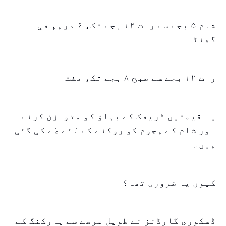
شام ۵ بجے سے رات ۱۲ بجے تک، ۶ درہم فی
گھنٹہ
رات ۱۲ بجے سے صبح ۸ بجے تک، مفت
یہ قیمتیں ٹریفک کے بہاؤ کو متوازن کرنے
اور شام کے ہجوم کو روکنے کے لئے طے کی گئی
ہیں۔
کیوں یہ ضروری تھا؟
ڈسکوری گارڈنز نے طویل عرصے سے پارکنگ کے