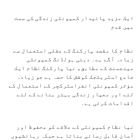
ایک مزید پائیدار کمیونٹی زندگی کی سمت
میں قدم
نظام کا مقصد پارکنگ کے عقلی استعمال سے
زیادہ آگے ہے۔ دبئی ہولڈنگ کمیونٹی
مینجمنٹ کے مطابق، نیا پارکنگ نظام ایک
جامع اسٹریٹجک کوشش کا حصہ ہے جو زیادہ
مؤثر کمیونٹی انفراسٹرکچر کے استعمال کے
لئے اور معیار زندگی بہتر بنانے کے لئے
اقدامات کرتی ہے۔
نیا نظام کمیونٹی کے علاقے کو محفوظ اور
آسان قابل رسائی بناتا ہے جبکہ رہائشیوں