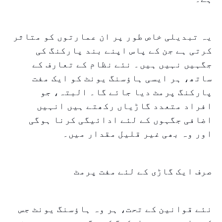
یہ تبدیلی خاص طور پر ان عمارتوں کو متاثر
کرتی ہے جن کے پاس اپنے بند پارکنگ کی
جگہیں نہیں ہیں۔ نئے نظام کے تعارف کے
ساتھ، ہر ایسی ہاؤسنگ یونٹ کو ایک مفت
پارکنگ پرمٹ دیا جائے گا۔ البتہ، جو
افراد متعدد گاڑیاں رکھتے ہیں انہیں
اضافی جگہوں کے لئے ادائیگی کرنا ہوگی
اور وہ بھی غیر قلیل مقدار میں۔
صرف ایک گاڑی کے لئے مفت پرمٹ
نئے قوانین کے تحت، ہر وہ ہاؤسنگ یونٹ جس