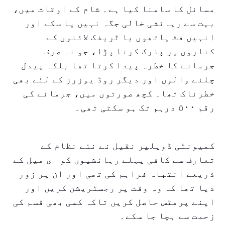
مسائل کا سامنا کیا ہے۔ شام کے اوقات میں،
بہت سے رہائشی خالی جگہ نہیں پا سکے اور
انہیں فٹ پاتھوں یا ٹریفک لائنوں کے
کناروں پر پارک کرنا پڑا، جو نہ صرف
جرمانے کا خطرہ پیدا کرتا تھا بلکہ پیدل
چلنے والوں اور دیگر روڈ یوزرز کے لئے بھی
خطرناک تھا۔ کچھ صورتوں میں، جرمانے کی
رقم ۵۰۰ درہم تک ہو سکتی تھی۔
کمیونٹی ڈویلپر نقیل نے نئے نظام کے
تعارف سے کافی پہلے رہائشیوں کو ای میل کے
ذریعے انتباہ فراہم کی تھی اور ان پر زور
دیا تھا کہ وہ وقت پر رجسٹریشن کریں اور
اپنے پرمٹس حاصل کریں تاکہ کسی بھی قسم کی
زحمت سے بچا جا سکے۔