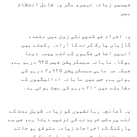
فیسیں زیادہ نہیں، مگر وہ قابل انتظام
ہیں
وہ افراد جو کمیونٹی زون میں متعدد
گاڑیاں پارک کرنے کا ارادہ رکھتے ہیں
انہیں اضافی جگہوں کے لئے پیسہ دینا
ہوگا۔ ماہانہ سبسکرپشن فیس ۹۴۵ درہم ہے،
جبکہ سہ ماہی سبسکرپشن ۲،۶۲۵ درہم کی
ہوتی ہے، جس میں ماہانہ ادائیگیوں کے
مقابلے میں ۲۱۰ درہم کی بچت ہوتی ہے۔
یہ ڈھانچہ رہائشیوں کو زیادہ طویل مدت کے
لئے پرمٹس خریدنے کی ترغیب دیتا ہے، جس سے
پارکنگ کے اخراجات زیادہ متوقع ہو جاتے
ہیں۔ تنخواہ شدہ پرمٹس پارکونک کی ویب