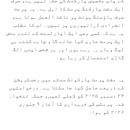
کے پاس مخصوص پارکنگ کی جگہ نہیں ہے، صرف
ایک مفت پارکنگ پرمٹ کا اہل ہے۔ یہ پرمٹ
صرف ہاؤسنگ یونٹ پر نافذ العمل ہوتا ہے،
انفرادی ڈرائیوروں پر نہیں۔ اس کا مطلب
یہ ہے کہ کسی بھی ایک اپارٹمنٹ کے لئے، محض
ایک پرمٹ جاری کیا جائے گا، چاہے کتنے ہی
لوگ وہاں رہ رہے ہوں اور ہر شخص اپنی الگ
گاڑی استعمال کر رہا ہو۔
یہ مفت پرمٹ پارکونک سسٹم میں رجسٹریشن
کے ذریعے حاصل کیا جا سکتا ہے۔ درخواستیں
۲۴ دسمبر ۲۰۲۵ کو کھلی تھیں، جبکہ تنخواہ
شدہ پرمٹس کی خریداری کا آغاز ۹ جنوری
۲۰۲۶ کو ہوا۔