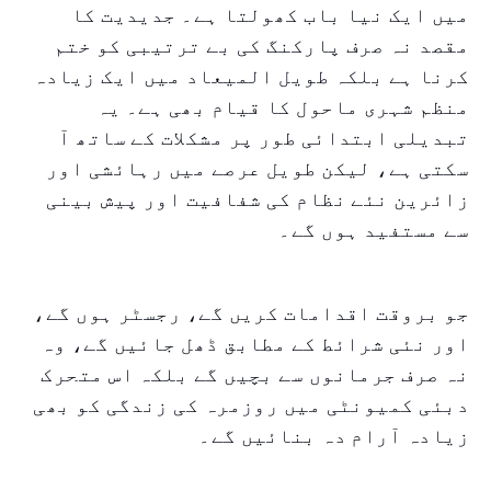
میں ایک نیا باب کھولتا ہے۔ جدیدیت کا
مقصد نہ صرف پارکنگ کی بے ترتیبی کو ختم
کرنا ہے بلکہ طویل المیعاد میں ایک زیادہ
منظم شہری ماحول کا قیام بھی ہے۔ یہ
تبدیلی ابتدائی طور پر مشکلات کے ساتھ آ
سکتی ہے، لیکن طویل عرصے میں رہائشی اور
زائرین نئے نظام کی شفافیت اور پیش بینی
سے مستفید ہوں گے۔
جو بروقت اقدامات کریں گے، رجسٹر ہوں گے،
اور نئی شرائط کے مطابق ڈھل جائیں گے، وہ
نہ صرف جرمانوں سے بچیں گے بلکہ اس متحرک
دبئی کمیونٹی میں روزمرہ کی زندگی کو بھی
زیادہ آرام دہ بنائیں گے۔