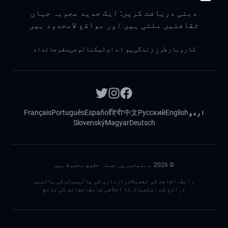
دبئی دریافت کریں: ایک جدید عجوبہ جہاں
ثقافتیں ملتی ہیں اور مواقع لامحدود ہیں
کاروبار
طرزِ زندگی
یو اے ای
ٹیکنالوجی
سفر
جائداد
اردو
English
Русский
中文
हिंदी
Español
Português
Français
Slovenský
Magyar
Deutsch
©
2026
.دبئیخبریں. جملہ حقوق محفوظ ہیں
رابطہ
اشاعت کی تفصیلات
رازداری کی پالیسی
کوکی پالیسی
ذرائع کے استعمال کا اخلاقی ضابطہ
حقائق کی جانچ