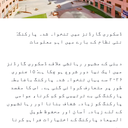
ڈسکوری گارڈنز میں تنخواہ شدہ پارکنگ:
نئی نظام کے بارے میں اہم معلومات
دبئی کے مشہور رہائشی علاقے ڈسکوری گارڈنز
میں ایک نیا دور شروع ہو چکا ہے: ۱۵ جنوری
۲۰۲۶ سے یہاں تنخواہ شدہ پارکنگ باضابطہ
طور پر متعارف کروائی گئی ہے۔ اس کا مقصد
پارکنگ کی بے ترتیبی کو کم کرنا، عوامی
پارکنگ کو زیادہ شفاف بنانا اور رہائشیوں
کے لئے زیادہ آسان اور محفوظ طویل
المیعاد پارکنگ کے اختیارات فراہم کرنا
ہے۔