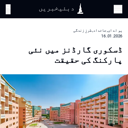
دبئیخبریں
تلاش
یو اے ای, جائداد, طرزِ زندگی
2026. 01. 16
ڈسکوری گارڈنز میں نئی
پارکنگ کی حقیقت