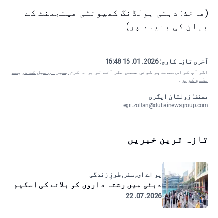
(ماخذ: دبئی ہولڈنگ کمیونٹی مینجمنٹ کے
بیان کی بنیاد پر)
آخری تازہ کاری:
2026. 01. 16 16:48
اگر آپ کو اس صفحے پر کوئی غلطی نظر آئے تو براہ کرم
ہمیں ای میل کے ذریعے
مطلع کریں
۔
مصنف: زولتان ایگری
egri.zoltan@dubainewsgroup.com
تازہ ترین خبریں
یو اے ای, سفر, طرزِ زندگی
دبئی میں رشتہ داروں کو بلانے کی اسکیم
2026. 07. 22