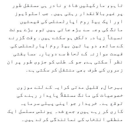
تاہم، مارکیٹیں شاذ و نادر ہی مستقل طور
پر غیربالانقدار رہتی ہیں۔ جب اسٹوڈیوز
اور ایک بیڈ روم اپارٹمنٹس کی قیمتیں
مانگ کی وجہ سے بڑھ جاتی ہیں تو، بڑے یونٹ
نسبتاً زیادہ دلکش ہو سکتے ہیں۔ وقت گزرنے
کے ساتھ، دو یا تین بیڈ روم اپارٹمنٹس کی
قیمت موازنہ کے لحاظ سے دوبارہ مسابقتی
نظر آ سکتی ہے، جو کہ طلب کو جزوی طور پر ان
زمروں کی طرف بھی منتقل کر سکتی ہے۔
بہرحال، قلیل مدتی کرایہ کے لئے موزوں
خصوصیات کی مانگ مستقلاً پایدار رہنے کی
توقع ہے۔ خریدار جو اپنی پہلی سرمایہ
کاری کر رہے ہیں، جمع شدہ یونٹس مسلسل ایک
منطقی انتخاب کی نمائندگی کرتے ہیں۔