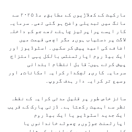
مارکیٹ کے کھلاڑیوں کے مطابق، مڈ ۲۰۲۵ سے
مانگ میں تبدیلی واضح ہو گئی تھی۔ سرمایہ
کار ایسے پراپرٹیز چاہتے تھے جو کم داخلہ
لاگت پر دستیاب ہوں، مگر اچھی قیمت میں
اضافے کی امید پیش کر سکیں۔ اسٹوڈیوز اور
ایک بیڈ روم اپارٹمنٹس بالکل یہی امتزاج
پیش کرتے ہیں: قابل انتظام ابتدائی
سرمایہ کاری، لچکدار کرایہ امکانات، اور
وسیع تر کرایہ دار ہدف گروپ۔
سائز خاص طور پر قلیل مدتی کرایہ کے نقطہ
نظر سے اہمیت رکھتا ہے۔ ڈزنی پارک کے قریب
ایک جدید اسٹوڈیو یا ایک بیڈ روم
اپارٹمنٹ جوڑوں، چھوٹے خاندانوں یا
کاروباری مسافروں کے لئے ایک مثالی