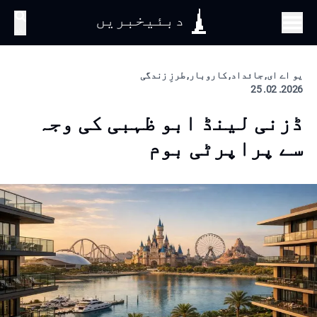
دبئیخبریں
تلاش
یو اے ای, جائداد, کاروبار, طرزِ زندگی
2026. 02. 25
ڈزنی لینڈ ابو ظہبی کی وجہ
سے پراپرٹی بوم