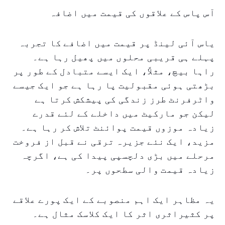
آس پاس کے علاقوں کی قیمت میں اضافہ
یاس آئی لینڈ پر قیمت میں اضافے کا تجربہ
پہلے ہی قریبی محلوں میں پھیل رہا ہے۔
راہا بیچ، مثلاً، ایک ایسے متبادل کے طور پر
بڑھتی ہوئی مقبولیت پا رہا ہے جو ایک جیسے
واٹرفرنٹ طرز زندگی کی پیشکش کرتا ہے
لیکن جو مارکیٹ میں داخلے کے لئے قدرے
زیادہ موزوں قیمت پوائنٹ تلاش کر رہا ہے۔
مزید، ایک نئے جزیرہ ترقی نے قبل از فروخت
مرحلے میں بڑی دلچسپی پیدا کی ہے، اگرچہ
زیادہ قیمت والی سطحوں پر۔
یہ مظاہر ایک اہم منصوبے کے ایک پورے علاقے
پر کثیراثری اثر کا ایک کلاسک مثال ہے۔