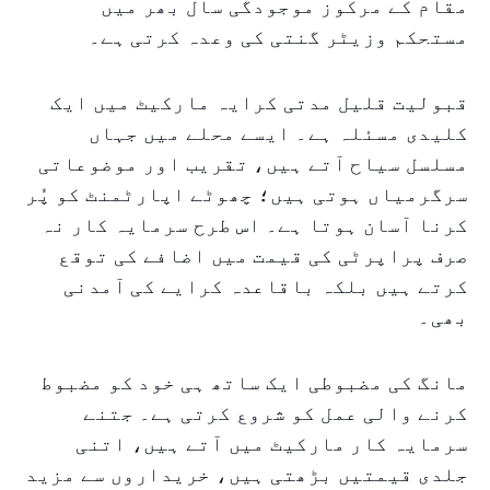
مقام کے مرکوز موجودگی سال بھر میں
مستحکم وزیٹر گنتی کی وعدہ کرتی ہے۔
قبولیت قلیل مدتی کرایہ مارکیٹ میں ایک
کلیدی مسئلہ ہے۔ ایسے محلے میں جہاں
مسلسل سیاح آتے ہیں، تقریب اور موضوعاتی
سرگرمیاں ہوتی ہیں؛ چھوٹے اپارٹمنٹ کو پُر
کرنا آسان ہوتا ہے۔ اس طرح سرمایہ کار نہ
صرف پراپرٹی کی قیمت میں اضافے کی توقع
کرتے ہیں بلکہ باقاعدہ کرایے کی آمدنی
بھی۔
مانگ کی مضبوطی ایک ساتھ ہی خود کو مضبوط
کرنے والی عمل کو شروع کرتی ہے۔ جتنے
سرمایہ کار مارکیٹ میں آتے ہیں، اتنی
جلدی قیمتیں بڑھتی ہیں، خریداروں سے مزید