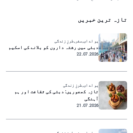
تازہ ترین خبریں
یو اے ای, سفر, طرزِ زندگی
دبئی میں رشتہ داروں کو بلانے کی اسکیم
2026. 07. 22
یو اے ای, طرزِ زندگی
تازہ کھجوریں: دبئی کی ثقافت اور ہم
آہنگی
2026. 07. 21