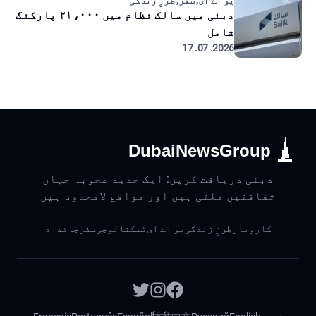
یو اے ای, سفر, طرزِ زندگی
دبئی میں سالک نظام میں ۲۱،۰۰۰ پارکنگ
شامل
2026. 07. 17
DubaiNewsGroup
دبئی دریافت کریں: ایک جدید عجوبہ جہاں
ثقافتیں ملتی ہیں اور مواقع لامحدود ہیں
کاروبار
طرزِ زندگی
یو اے ای
ٹیکنالوجی
سفر
جائداد