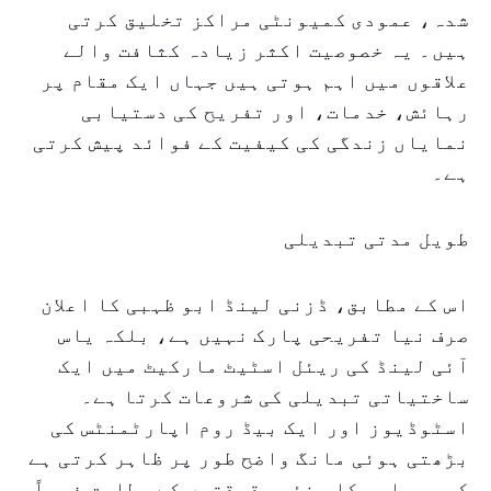
شدہ، عمودی کمیونٹی مراکز تخلیق کرتی
ہیں۔ یہ خصوصیت اکثر زیادہ کثافت والے
علاقوں میں اہم ہوتی ہیں جہاں ایک مقام پر
رہائش، خدمات، اور تفریح کی دستیابی
نمایاں زندگی کی کیفیت کے فوائد پیش کرتی
ہے۔
طویل مدتی تبدیلی
اس کے مطابق، ڈزنی لینڈ ابو ظہبی کا اعلان
صرف نیا تفریحی پارک نہیں ہے، بلکہ یاس
آئی لینڈ کی ریئل اسٹیٹ مارکیٹ میں ایک
ساختیاتی تبدیلی کی شروعات کرتا ہے۔
اسٹوڈیوز اور ایک بیڈ روم اپارٹمنٹس کی
بڑھتی ہوئی مانگ واضح طور پر ظاہر کرتی ہے
کہ سرمایہ کار نئی حقیقتوں کے مطابق فوراً