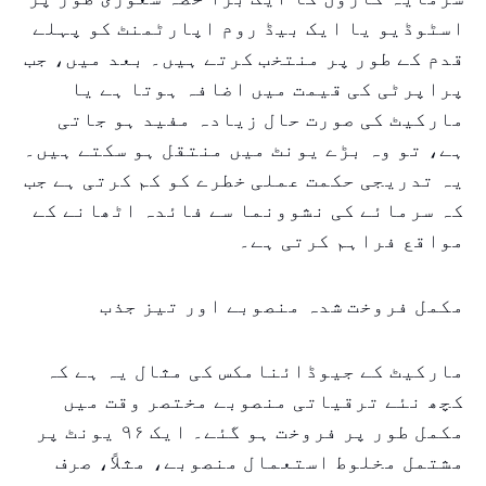
اسٹوڈیو یا ایک بیڈ روم اپارٹمنٹ کو پہلے
قدم کے طور پر منتخب کرتے ہیں۔ بعد میں، جب
پراپرٹی کی قیمت میں اضافہ ہوتا ہے یا
مارکیٹ کی صورت حال زیادہ مفید ہو جاتی
ہے، تو وہ بڑے یونٹ میں منتقل ہو سکتے ہیں۔
یہ تدریجی حکمت عملی خطرے کو کم کرتی ہے جب
کہ سرمائے کی نشوونما سے فائدہ اٹھانے کے
مواقع فراہم کرتی ہے۔
مکمل فروخت شدہ منصوبے اور تیز جذب
مارکیٹ کے جیوڈائنامکس کی مثال یہ ہے کہ
کچھ نئے ترقیاتی منصوبے مختصر وقت میں
مکمل طور پر فروخت ہو گئے۔ ایک ۹۶ یونٹ پر
مشتمل مخلوط استعمال منصوبے، مثلاً، صرف