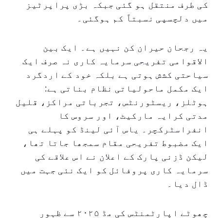
کی طرف منتقل ہو گئی جبکہ بڑی پراپرٹیز
میں دلچسپی نسبتاً کم ہوگئی۔
یہ رجحان حیران کن نہیں ہے۔ ایک بین
الاقوامی تفریحی سرمایہ کاری نہ صرف ایک
سیاحتی کشش ہوتی ہے بلکہ خود کے اردگرد
ایک مکمل ماحولیاتی نظام بناتی ہے:
ہوٹلز، ریسٹورنٹس، تجرباتی مراکز، قلیل
مدتی کرایہ مارکیٹ، اور سروس کا
انفراسٹرکچر۔ یاس آئی لینڈ کو پہلے ہی
ایک مضبوط تفریحی مقام سمجھا جاتا تھا،
لیکن ڈزنی پارک کے اعلان نے اس علاقے کی
سرمایہ کاری پروفائل کو ایک نئی جہت میں
ڈال دیا۔
چھوٹے اپارٹمنٹس کی مڈ ۲۰۲۵ سے ظہور