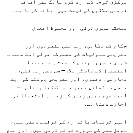
مرکزی توجہ کے ارد گرد مانگ میں اضافہ
قریبی علاقوں کی قیمت میں اضافہ کرتا ہے۔
ملحقہ شہری ترقی اور مخلوط افعال
حکام کے مطابق، رہائشی منصوبوں اور
تفریحی سہولیات کی مشترکہ ترقی ایک محتاط
شہری منصوبہ بندی کی سمت ہے۔ مخلوط
استعمال کے ماسٹر پلان—جس میں رہائشی،
تجارتی، دفتری، اور تفریحی یونٹس کو ایک
تنظیمی ڈھانچے میں منسلک کیا جاتا ہے—
لمبے عرصے میں زمین کے زیادہ استعمال کی
اجازت دیتا ہے۔
ایسی ترقیات پائداری کی ترغیب دیتی ہیں،
طویل سفر کی ضرورت کو کم کرتی ہیں، اور جمع