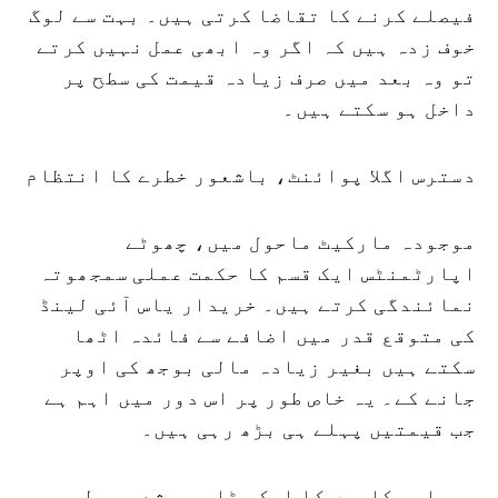
فیصلے کرنے کا تقاضا کرتی ہیں۔ بہت سے لوگ
خوف زدہ ہیں کہ اگر وہ ابھی عمل نہیں کرتے
تو وہ بعد میں صرف زیادہ قیمت کی سطح پر
داخل ہو سکتے ہیں۔
دسترس اگلا پوائنٹ، باشعور خطرے کا انتظام
موجودہ مارکیٹ ماحول میں، چھوٹے
اپارٹمنٹس ایک قسم کا حکمت عملی سمجھوتہ
نمائندگی کرتے ہیں۔ خریدار یاس آئی لینڈ
کی متوقع قدر میں اضافے سے فائدہ اٹھا
سکتے ہیں بغیر زیادہ مالی بوجھ کی اوپر
جانے کے۔ یہ خاص طور پر اس دور میں اہم ہے
جب قیمتیں پہلے ہی بڑھ رہی ہیں۔
سرمایہ کاروں کا ایک بڑا حصہ شعوری طور پر