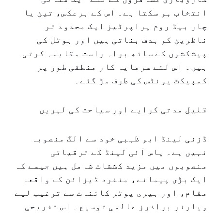
انتخاب ہو سکتا ہے۔ اس کے برعکس، تین یا
چار بیڈ روم پراپرٹیز ایک محدود تر
ناظرین کو ہدف بناتی ہیں اور ہوٹل کی
پیشکشوں کے ساتھ براہ راست مقابلہ کرتی
ہیں۔ اس لئے سرمایہ کار منطقی طور پر
کمپیکٹ یونٹس کی طرف مڑ گئے۔
قلیل مدتی کرایے اور سیاحت کی لہریں
ڈزنی لینڈ ابو ظہبی خود سے الگ منصوبہ
نہیں ہے۔ یاس آئی لینڈ کے ترقیاتی
منصوبوں میں مزید کششات شامل ہیں جیسے کہ
ایک بڑی پیمانے، منفرد ڈیزائن کے واقعہ
مقام، اور ہیری پوٹر کائنات سے ترغیب لیے
ویارنر براذرز عالمی توسیع۔ اس تفریحی