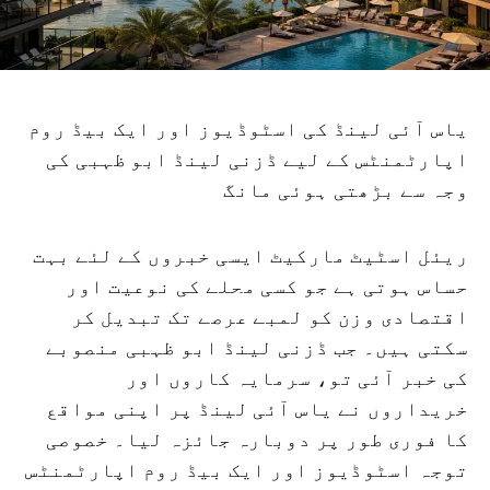
یاس آئی لینڈ کی اسٹوڈیوز اور ایک بیڈ روم
اپارٹمنٹس کے لیے ڈزنی لینڈ ابو ظہبی کی
وجہ سے بڑھتی ہوئی مانگ
ریئل اسٹیٹ مارکیٹ ایسی خبروں کے لئے بہت
حساس ہوتی ہے جو کسی محلے کی نوعیت اور
اقتصادی وزن کو لمبے عرصے تک تبدیل کر
سکتی ہیں۔ جب ڈزنی لینڈ ابو ظہبی منصوبے
کی خبر آئی تو، سرمایہ کاروں اور
خریداروں نے یاس آئی لینڈ پر اپنی مواقع
کا فوری طور پر دوبارہ جائزہ لیا۔ خصوصی
توجہ اسٹوڈیوز اور ایک بیڈ روم اپارٹمنٹس