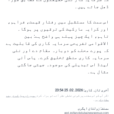
ڈھل جاتے ہیں۔
اس سمت کا مستقبل میں رفتار قیمت، فراہم،
اور کرایہ مارکیٹ کی ترقیوں پر ہوگا۔
تاہم، ایک چیز پہلے ہی واضح ہے: بین
الاقوامی تفریحی سرمایہ کاری کی قابلیت ہے
کہ پورے محلے کو دوبارہ مقام دے اور نئی
سرمایہ کاری منطق تخلیق کرے۔ یاس آئی
لینڈ اس تبدیلی کی موجودہ جیتی جاگتی
مثال ہے۔
آخری تازہ کاری:
2026. 02. 25 23:54
اگر آپ کو اس صفحے پر کوئی غلطی نظر آئے تو براہ کرم
ہمیں ای میل کے ذریعے
مطلع کریں
۔
مصنف: زولتان ایگری
egri.zoltan@dubainewsgroup.com