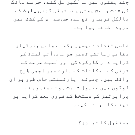
چند ہفتوں میں مالکین مل گئے، جس سے مانگ
کی شدت واضح ہوتی ہے۔ ترقی ڈزنی پارک کے
بالکل قریب واقع ہے، جس سے اس کی کشش میں
مزید اضافہ ہوا ہے۔
خاصی تعداد دلچسپی رکھنے والی پارٹیاں
مقامی رہائشی تھیں جو یاس آئی لینڈ کی
کرایہ دار کارکردگی اور لمبے عرصے کے
ترقی کے امکانات کے بارے میں اچھی طرح
واقف ہیں۔ چھوٹے اپارٹمنٹس خاص طور پر ان
لوگوں میں مقبول ثابت ہوئے جنہوں نے
پراپرٹیز کو دستخط کے فوری بعد کرایہ پر
دینے کا ارادہ کیا۔
مستقبل کا توازن؟