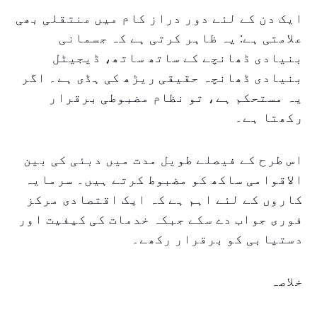
ایک دن کے لئے دور دراز کام میں منتقلی بھی
علامتی ہے: یہ ظاہر کرتی ہے کہ جسمانی
بنیادی ڈھانچے کے ساتھ ساتھ، ڈیجیٹل
بنیادی ڈھانچہ حقیقی ریڑھ کی ہڈی ہے۔ اگر
یہ مستحکم ہے، تو نظام مضبوطی برقرار
رکھتا ہے۔
اس طرح کے فیصلے طویل مدت میں دبئی کی بین
الاقوامی ساکھ کو مضبوط کرتے ہیں۔ سرمایہ
کاروں کے لئے اہم ہے کہ ایک اقتصادی مرکز
فوری جواب دے سکے جبکہ خدمات کی کیفیت اور
دستیابی کو برقرار رکھے۔
خلاصہ