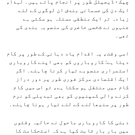
چیک - ڈیجیٹل طور پر انجام پاتے ہیں۔ لہذا،
ایک دن کی جسمانی بندش ان لوگوں کے لئے
زیادہ تر ایک منطقی مسئلہ ہو سکتی ہے
جنہوں نے شخصی حاضری کی منصوبہ بندی کی
تھی۔
اسی وقت، یہ اقدام یاد دہانی کے طور پر کام
دیتا ہے: کاروباروں کو بھی اپنے کاروباری
استمراری منصوبے تیار کرنا چاہئے۔ اگر
ایک اقتصادی مرکز فوری طور پر دور دراز
کام میں منتقل ہو سکتا ہے، تو اس میں کام
کرنے والی کمپنیوں کو بھی تبدیلی کو نرم
طور پر سنبھالنے کے لئے تیار ہونا چاہئے۔
دبئی کا کاروباری ماحول نے حالیہ وقتوں
میں بار بار ثابت کیا ہے کہ استحکامت کا