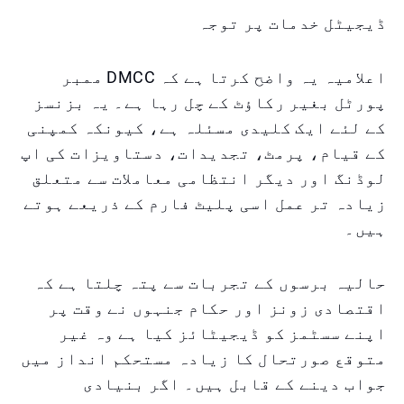
ڈیجیٹل خدمات پر توجہ
اعلامیہ یہ واضح کرتا ہے کہ DMCC ممبر
پورٹل بغیر رکاؤٹ کے چل رہا ہے۔ یہ بزنسز
کے لئے ایک کلیدی مسئلہ ہے، کیونکہ کمپنی
کے قیام، پرمٹ، تجدیدات، دستاویزات کی اپ
لوڈنگ اور دیگر انتظامی معاملات سے متعلق
زیادہ تر عمل اسی پلیٹ فارم کے ذریعے ہوتے
ہیں۔
حالیہ برسوں کے تجربات سے پتہ چلتا ہے کہ
اقتصادی زونز اور حکام جنہوں نے وقت پر
اپنے سسٹمز کو ڈیجیٹائز کیا ہے وہ غیر
متوقع صورتحال کا زیادہ مستحکم انداز میں
جواب دینے کے قابل ہیں۔ اگر بنیادی