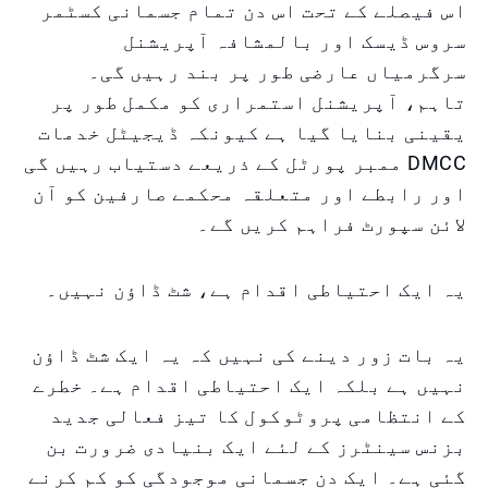
اس فیصلے کے تحت اس دن تمام جسمانی کسٹمر
سروس ڈیسک اور بالمشافہ آپریشنل
سرگرمیاں عارضی طور پر بند رہیں گی۔
تاہم، آپریشنل استمراری کو مکمل طور پر
یقینی بنایا گیا ہے کیونکہ ڈیجیٹل خدمات
DMCC ممبر پورٹل کے ذریعے دستیاب رہیں گی
اور رابطے اور متعلقہ محکمے صارفین کو آن
لائن سپورٹ فراہم کریں گے۔
یہ ایک احتیاطی اقدام ہے، شٹ ڈاؤن نہیں۔
یہ بات زور دینے کی نہیں کہ یہ ایک شٹ ڈاؤن
نہیں ہے بلکہ ایک احتیاطی اقدام ہے۔ خطرے
کے انتظامی پروٹوکول کا تیز فعالی جدید
بزنس سینٹرز کے لئے ایک بنیادی ضرورت بن
گئی ہے۔ ایک دن جسمانی موجودگی کو کم کرنے