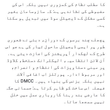
کا مطلب نظام کی کمزوری نہیں بلکہ اس کی
مضبوطی کی نشاندہی ہے: کہ سازوسامان بغیر
کسی مشکل کے ڈیجیٹل موڈ میں تبدیل ہو سکتا
ہے۔
پچھلے چند برسوں کے دوران، دبئی نے شعوری
طور پر ایسی ڈیجیٹل ماحول تیار کی ہے جو اس
طرح کے لچکدار آپریشنز کی اجازت دیتی ہے۔
آن لائن انتظامیہ، الیکٹرانک دستخط، کلاؤڈ
پر مبنی دستاویزات کی انتظام و انصرام،
اور مربوط ادارہ پورٹلز اب اضافی آلات
نہیں بلکہ بزنس کی بنیاد ہیں۔ DMCC کا
فیصلہ اس ساخت کو ظاہر کرتا ہے: جسمانی جگہ
کا عارضی بند رہنا کاروباری عمل میں خلل
نہیں سمجھا جاتا۔