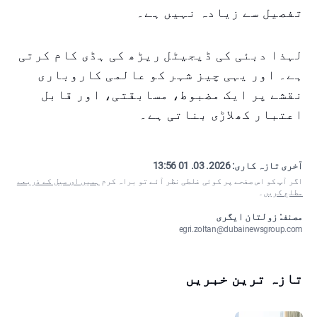
تفصیل سے زیادہ نہیں ہے۔
لہذا دبئی کی ڈیجیٹل ریڑھ کی ہڈی کام کرتی
ہے۔ اور یہی چیز شہر کو عالمی کاروباری
نقشے پر ایک مضبوط، مسابقتی، اور قابل
اعتبار کھلاڑی بناتی ہے۔
آخری تازہ کاری:
2026. 03. 01 13:56
اگر آپ کو اس صفحے پر کوئی غلطی نظر آئے تو براہ کرم
ہمیں ای میل کے ذریعے
مطلع کریں
۔
مصنف: زولتان ایگری
egri.zoltan@dubainewsgroup.com
تازہ ترین خبریں