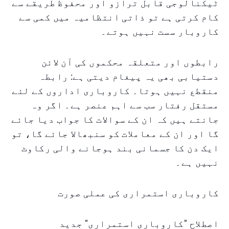
ٹیکنالوجی قابل ترازو اور محفوظ طریقے سے
کام کرتی ہے تو ذاتی انتظامیہ میں کمی سے
کاروبار سست نہیں ہوتے۔
رابطوں اور متعلقہ محکموں کی آن لائن
دستیابی بھی یہ پیغام دیتی ہے: رابطہ
منقطع نہیں ہوتا۔ کاروباری اداروں کے لئے
مستقل رفتار سب سے اہم عنصر ہے۔ اگر وہ
جانتے ہیں کہ ان کے سوالات کا جواب دیا جائے
گا اور ان کے معاملات کو سنبھالا جائے گا، تو
ایک دن کا جسمانی بند ہوجانے والی رکاوٹ
نہیں ہے۔
کاروباری استمراری کی عملی صورت
اصطلاح "کاروباری استمراری" جدید