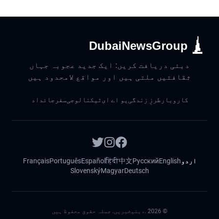
DubaiNewsGroup
دبئی دریافت کریں: ایک جدید عجوبہ جہاں
ثقافتیں ملتی ہیں اور مواقع لامحدود ہیں
کاروبار
طرزِ زندگی
یو اے ای
ٹیکنالوجی
سفر
جائداد
اردو
English
Русский
中文
हिंदी
Español
Português
Français
Slovenský
Magyar
Deutsch
©
2026
.دبئیخبریں. جملہ حقوق محفوظ ہیں