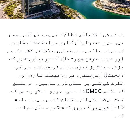
دبئی کی اقتصادی نظام نے پچھلے چند برسوں
میں غیر معمولی لچک اور موافقت کا مظاہرہ
کیا ہے۔ عالمی بے یقینی، علاقائی کشیدگیوں
اور غیر متوقع صورتحال کے درمیان، شہر کے
بزنس سینٹرز تیزی سے اپنی حکمت عملی کو
ڈیجیٹل آپریشنز، فوری فیصلہ سازی اور
خطرے کی کمی پر مبنی کر رہے ہیں۔ اس منطق
کا عکاس DMCC کا تازہ ترین اعلان ہے جس کے
تحت ایک احتیاطی اقدام کے طور پر ۲ مارچ
۲۰۲۶ کو پیر کے روز کام گھر سے کیا جائے
گا۔