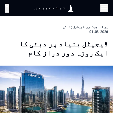
دبئیخبریں
تلاش
یو اے ای, کاروبار, طرزِ زندگی
2026. 03. 01
ڈیجیٹل بنیاد پر دبئی کا
ایک روزہ دور دراز کام