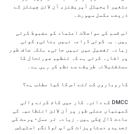
متغیر ڈیجیٹل آپریشنز، آن لائن چینلز کے
ذریعے مکمل سپورٹ۔
اس قسم کی مواصلات اعتماد کو مضبوط کرتی
ہیں۔ یہ کوئی ڈرامہ نہیں بناتی، کوئی
زیادہ تفصیل میں نہیں جاتی، بلکہ صاف طور
پر اشارہ کرتی ہے کہ تنظیم صورتحال کا
مستقتبلانہ طریقے سے نظم کر رہی ہے۔
کاروباروں کے لئے اس کا کیا مطلب ہے؟
DMCC کے دائرہ کار میں کام کرنے والی
کمپنیاں عملی طور پر آن لائن انتظامیہ کی
عادت ڈال چکی ہیں۔ زیادہ تر عمل - پرمٹ کی
تجدید، دستاویزات کی اپ لوڈنگ، اسٹیٹس