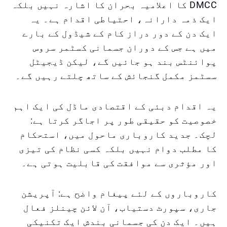
DMCC کا اعلامیہ بحران کا اشارہ نہیں بلکہ
ایک ذمہ دارانہ، احتیاطی اقدام ہے۔ یہ
ایک دن کے دور دراز کام کے شیڈول کے بارے
میں ہے جس کے دوران جسمانی کسٹمر سروس
پوائنٹس بند ہو جائیں گے، لیکن ڈیجیٹل
سسٹمز مکمل گنجائش کے ساتھ چلتے رہیں گے۔
یہ اقدام دبئی کے اقتصادی ماڈل کی ایک اہم
خصوصیت کو حقیقی طور پر اجاگر کرتا ہے:
لچک۔ جدید کاروباری ماحول میں، استحکام
کا مطلب دوام نہیں بلکہ کسی نظام کی تیزی
اور مؤثری سے موافقت کی قابلیت ہوتی ہے۔
کاروباروں کے لئے پیغام واضح ہے: آپریشن
جاری، سپورٹ دستیاب، آن لائن چینلز فعال
ہیں۔ ایک دن کی جسمانی بندش ایک تکنیکی