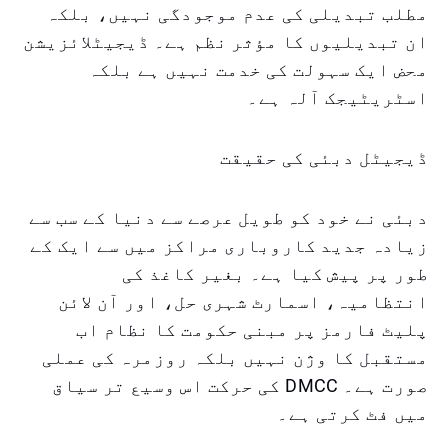
مطلب تبدیلی کی عدم موجودگی نہیں، بلکہ
ان تبدیلیوں کا مؤثر نظم ہے۔ ڈیجیٹلائزیشن
محض ایک سہولت کی خدمت نہیں ہے بلکہ
اسٹریٹیجک آلہ ہے۔
ڈیجیٹل دبئی کی حقیقت
دبئی نے خود کو طویل عرصے سے دنیا کے سب سے
زیادہ جدید کاروباری مراکز میں سے ایک کے
طور پر پیش کیا ہے۔ بغیر کاغذ کی
انتظامیہ، اسمارٹ شہری حل، اور آن لائن
پلیٹ فارمز پر مبنی حکومت کا نظام اب
مستقبل کا وژن نہیں بلکہ روزمرہ کی عملی
صورت ہے۔ DMCC کی حرکت اس وسیع تر سیاق
میں فٹ کرتی ہے۔