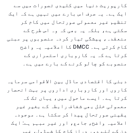
کارپوریٹ دنیا میں کلیدی تصورات میں سے
ایک ہے۔ یہ صرف اس بارے میں نہیں ہے کہ ایک
تنظیم غیر معمولی صورتحال میں کام کر
سکتی ہے، بلکہ یہ بھی کہ وہ اس طرح کے
منعقدہ، پیشگی تیار کردہ منصوبوں پر مبنی
کام کرتی ہے۔ DMCC کا اعلامیہ یہ واضح
کرتا ہے کہ یہ کاروباری استمراری کے
منصوبے کو چالو کرنے کے بارے میں ہے۔
دبئی کا اقتصادی ماڈل بین الاقوامی سرمایہ
کاروں اور کاروباری اداروں پر بہت انحصار
کرتا ہے۔ ایسے ماحول میں، یہاں تک کہ
معمولی خلل بھی شفاف رابطہ کے بغیر غیر
یقینی صورتحال پیدا کر سکتا ہے۔ موجودہ
اعلامیہ واضح، جامع، اور غیر مبہم ہے: ایک
دن کے لئے دور دراز کام کا شیڈول، غیر