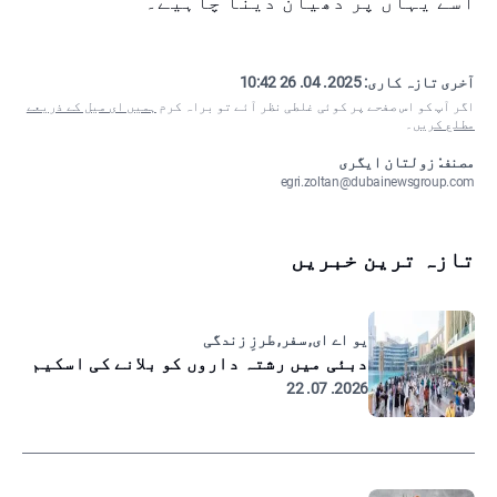
اسے یہاں پر دھیان دینا چاہیے۔
آخری تازہ کاری:
2025. 04. 26 10:42
اگر آپ کو اس صفحے پر کوئی غلطی نظر آئے تو براہ کرم
ہمیں ای میل کے ذریعے
مطلع کریں
۔
مصنف: زولتان ایگری
egri.zoltan@dubainewsgroup.com
تازہ ترین خبریں
یو اے ای, سفر, طرزِ زندگی
دبئی میں رشتہ داروں کو بلانے کی اسکیم
2026. 07. 22