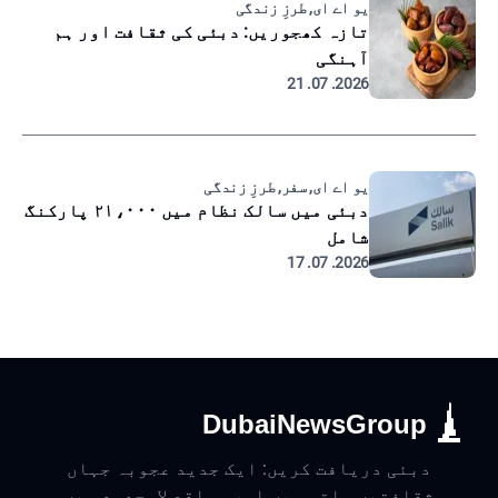
یو اے ای, طرزِ زندگی
تازہ کھجوریں: دبئی کی ثقافت اور ہم
آہنگی
2026. 07. 21
یو اے ای, سفر, طرزِ زندگی
دبئی میں سالک نظام میں ۲۱،۰۰۰ پارکنگ
شامل
2026. 07. 17
DubaiNewsGroup
دبئی دریافت کریں: ایک جدید عجوبہ جہاں
ثقافتیں ملتی ہیں اور مواقع لامحدود ہیں