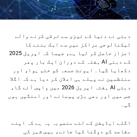
دبئی نے دنیا کے تیزی سے ترقی کرنے والے
ٹیکنالوجی مراکز میں سے ایک بننے کا
اعزاز حاصل کر لیا ہے، جیسا کہ اپریل 2025
کے دبئی AI ہفتہ کے دوران ایک بار پھر
دکھایا گیا۔ ایونٹ جمعہ کو ختم ہوا، اور
منتظمین نے پہلے ہی اعلان کر دیا ہے کہ اگلا
دبئی AI ہفتہ اپریل 2026 میں واپس آئے گا،
جس میں اور بھی بڑی پیمانے اور امنگیں ہوں
گی۔
اگلے ایڈیشن کے لئے منصوبہ یہ ہے کہ اپنے
مقاصد کو دوگنا کیا جائے، بیس شہر کی