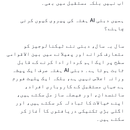
اب نہیں بلکہ مستقبل میں بھی۔
ہمیں دبئی AI ہفتہ کی پیروی کیوں کرنی
چاہئے؟
سال بہ سال، دبئی نئے ٹیکنالوجیز کو
متعارف کرانے اور پھیلانے میں بین الاقوامی
سطح پر ایک اہم کردار ادا کرنے کے قابل
ثابت ہوتا ہے۔ دبئی AI ہفتہ صرف ایک پیشہ
ورانہ اجلاس نہیں ہے، بلکہ ایک پلیٹ فورم
ہے جہاں مستقبل کے کاروباری افراد،
سائنسدان، اور فیصلہ ساز مل سکتے ہیں،
اپنے خیالات کا تبادلہ کر سکتے ہیں، اور
اگلی بڑی تکنیکی دریافتوں کا آغاز کر
سکتے ہیں۔