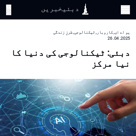
دبئیخبریں
تلاش
یو اے ای, کاروبار, ٹیکنالوجی, طرزِ زندگی
2025. 04. 26
دبئی: ٹیکنالوجی کی دنیا کا
نیا مرکز