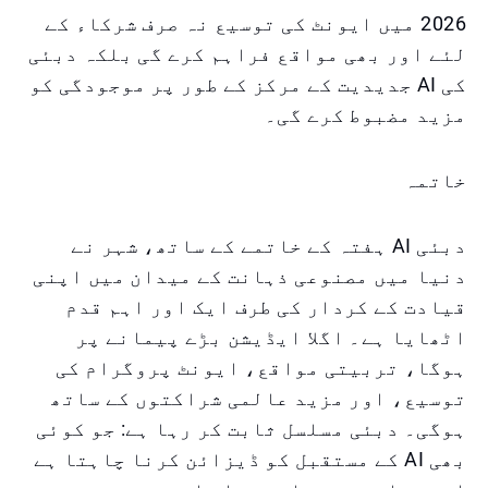
2026 میں ایونٹ کی توسیع نہ صرف شرکاء کے
لئے اور بھی مواقع فراہم کرے گی بلکہ دبئی
کی AI جدیدیت کے مرکز کے طور پر موجودگی کو
مزید مضبوط کرے گی۔
خاتمہ
دبئی AI ہفتہ کے خاتمے کے ساتھ، شہر نے
دنیا میں مصنوعی ذہانت کے میدان میں اپنی
قیادت کے کردار کی طرف ایک اور اہم قدم
اٹھایا ہے۔ اگلا ایڈیشن بڑے پیمانے پر
ہوگا، تربیتی مواقع، ایونٹ پروگرام کی
توسیع، اور مزید عالمی شراکتوں کے ساتھ
ہوگی۔ دبئی مسلسل ثابت کر رہا ہے: جو کوئی
بھی AI کے مستقبل کو ڈیزائن کرنا چاہتا ہے