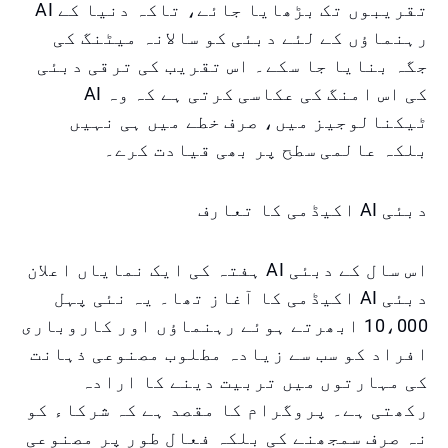
تقریبوں تک بڑھایا جائے، تاکہ دنیا کے AI
رہنماؤں کے لئے دبئی کو سالانہ میٹنگ کی
جگہ بنایا جا سکے۔ اس تقریب کی ترقی دبئی
کی اس امنگ کی عکاسی کرتی ہے کہ وہ AI
ٹیکنالوجیز میں، صرف خطے میں ہی نہیں
بلکہ عالمی سطح پر بھی قیادت کرے۔
دبئی AI اکیڈمی کا تعارف
اس سال کے دبئی AI ہفتہ کی ایک نمایاں اعلان
دبئی AI اکیڈمی کا آغاز تھا۔ یہ نئی پہل
10،000 ابھرتے ہوئے رہنماؤں اور کاروباری
افراد کو سب سے زیادہ مطلوب مصنوعی ذہانت
کی مہارتوں میں تربیت دینے کا ارادہ
رکھتی ہے۔ پروگرام کا مقصد ہے کہ شرکاء کو
نہ صرف سمجھنے کی بلکہ فعال طور پر مصنوعی