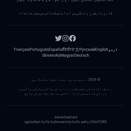
کاروبار
طرزِ زندگی
یو اے ای
ٹیکنالوجی
سفر
جائداد
اردو
English
Русский
中文
हिंदी
Español
Português
Français
Slovenský
Magyar
Deutsch
©
2026
.دبئیخبریں. جملہ حقوق محفوظ ہیں
رابطہ
اشاعت کی تفصیلات
رازداری کی پالیسی
کوکی پالیسی
ذرائع کے استعمال کا اخلاقی ضابطہ
حقائق کی جانچ
Advertisement:
egrizoltan.hu
1b.hu
tire-service.hu
5n.ae
05.hu
bUTOR5