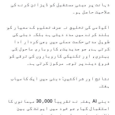
ذہانت پر مبنی مستقبل کو ڈیزائن کرنے کی
صلاحیت حاصل ہو۔
اکیڈمی کی تخلیق نہ صرف تعلیم کے معیار کو
بلند کرنے میں مدد دیتی ہے بلکہ دبئی کی
طویل مدتی حکمت عملی میں بھی کردار ادا
کرتی ہے، جو جدیدیت، کاروباری ماحول کی
بہتری، اور تکنیکی کاروباروں کی ترقی کو
فروغ دینے پر توجہ مرکوز کرتی ہے۔
نتائج اور شراکتیں: دبئی میں ایک کامیاب
ہفتہ
دبئی AI ہفتہ نے تقریباً 30،000 مہمانوں کا
استقبال کیا، جو خود میں ایونٹ کی بین