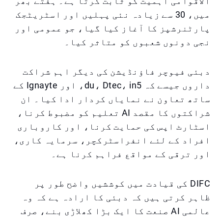
الاقوامی اہمیت کو ثابت کرتا ہے۔ ہفتے بھر
میں، 30 سے زیادہ نئی پہلیں اور اسٹریٹجک
پارٹنرشپز کا آغاز کیا گیا، جو عمومی اور
نجی دونوں شعبوں کو متاثر کیا۔
دبئی فیوچر فاؤنڈیشن کی دیگر اہم شراکت
داروں جیسے کہ du، Dtec، in5، اور Ignayte کے
ساتھ تعاون نے نمایاں کردار ادا کیا۔ ان
شراکتوں کا مقصد AI تعلیم کو مضبوط کرنا،
اسٹارٹ اپس کی حمایت کرنا، اور کاروباری
افراد کے لئے انفراسٹرکچر، سرمایہ کاری،
اور ترقی کے مواقع فراہم کرنا ہے۔
DIFC کی قیادت میں کوششیں واضح طور پر
ظاہر کرتی ہیں کہ دبئی کا ارادہ ہے کہ وہ
عالمی AI صنعت کا ایک بڑا کھلاڑی بنے، صرف