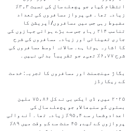
انتظام کیا، جو پچھلے سال کی نسبت ۳ء۳٪
زیادہ تھا۔ فی پرواز مسافروں کی تعداد
مضبوط رہی جس میں مسافروں/آپریشن کا
تناسب ۲۱۴ رہا، جس سے بڑے ہوائی جہازوں کی
جاری تعیناتی اور زیادہ مسافروں کی شرح
کا اشارہ ہوتا ہے۔ سالانہ اوسط مسافروں کی
شرح ۷۷ء۶٪ تھی، جو تقریباً بدلی نہیں۔
بگاژ مینجمنٹ اور مسافروں کا تجربہ: خدمت
کے ریکارڈز
۲۰۲۵ میں، ڈی ایکس بی نے کل ۸۶ء۷۵ ملین
بستوں کو سنبھالا، جو پچھلے سال کی
اعدادوشمار سے ۴ء۹۵٪ زیادہ تھا۔ آنے والی
پروازوں کے لیے، ۴۵ منٹ سے کم وقت میں ۸۹٪