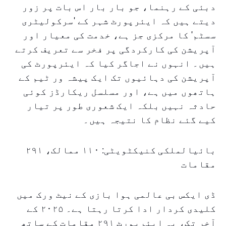
دبئی کے رہنما، جو بار بار اس بات پر زور
دیتے ہیں کہ ایئرپورٹ شہر کے 'سرکولیٹری
سسٹم' کا مرکزی جز ہے، خدمت کی معیار اور
آپریشن کی کارکردگی پر فخر سے تعریف کرتے
ہیں۔ انہوں نے اجاگر کیا کہ ایئرپورٹ کی
آپریشن کی دہائیوں تک ایک پیشہ ور ٹیم کے
ہاتھوں میں ہے، اور مسلسل ریکارڈز کوئی
حادثہ نہیں بلکہ ایک شعوری طور پر تیار
کیے گئے نظام کا نتیجہ ہیں۔
بائیالملکی کنیکٹویٹی: ۱۱۰ ممالک، ۲۹۱
مقامات
ڈی ایکس بی عالمی ہوا بازی کے نیٹ ورک میں
کلیدی کردار ادا کرتا رہتا ہے۔ ۲۰۲۵ کے
آخر تک، یہ ایئرپورٹ ۲۹۱ مقامات کے ساتھ