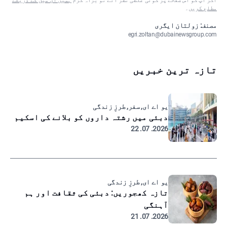
اگر آپ کو اس صفحے پر کوئی غلطی نظر آئے تو براہ کرم
ہمیں ای میل کے ذریعے
مطلع کریں
۔
مصنف: زولتان ایگری
egri.zoltan@dubainewsgroup.com
تازہ ترین خبریں
یو اے ای, سفر, طرزِ زندگی
دبئی میں رشتہ داروں کو بلانے کی اسکیم
2026. 07. 22
یو اے ای, طرزِ زندگی
تازہ کھجوریں: دبئی کی ثقافت اور ہم
آہنگی
2026. 07. 21