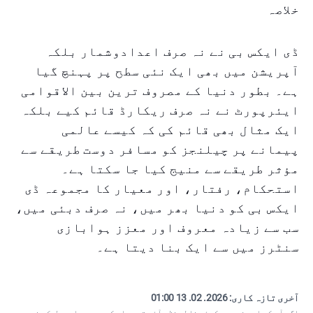
خلاصہ
ڈی ایکس بی نے نہ صرف اعدادوشمار بلکہ
آپریشن میں بھی ایک نئی سطح پر پہنچ گیا
ہے۔ بطور دنیا کے مصروف ترین بین الاقوامی
ایئرپورٹ نے نہ صرف ریکارڈ قائم کیے بلکہ
ایک مثال بھی قائم کی کہ کیسے عالمی
پیمانے پر چیلنجز کو مسافر دوست طریقے سے
مؤثر طریقے سے منیج کیا جا سکتا ہے۔
استحکام، رفتار، اور معیار کا مجموعہ ڈی
ایکس بی کو دنیا بھر میں، نہ صرف دبئی میں،
سب سے زیادہ معروف اور معزز ہوابازی
سنٹرز میں سے ایک بنا دیتا ہے۔
آخری تازہ کاری:
2026. 02. 13 01:00