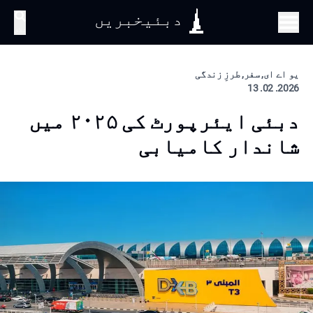
دبئیخبریں
تلاش
یو اے ای, سفر, طرزِ زندگی
2026. 02. 13
دبئی ایئرپورٹ کی ۲۰۲۵ میں
شاندار کامیابی