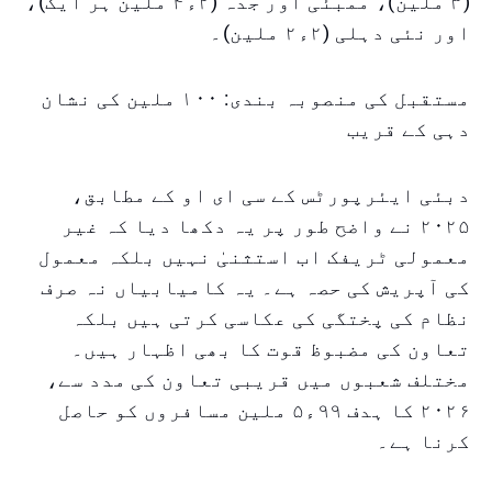
(۳ ملین)، ممبئی اور جدہ (۲ء۴ ملین ہر ایک)،
اور نئی دہلی (۲ء۲ ملین)۔
مستقبل کی منصوبہ بندی: ۱۰۰ ملین کی نشان
دہی کے قریب
دبئی ایئرپورٹس کے سی ای او کے مطابق،
۲۰۲۵ نے واضح طور پر یہ دکھا دیا کہ غیر
معمولی ٹریفک اب استثنیٰ نہیں بلکہ معمول
کی آپریش کی حصہ ہے۔ یہ کامیابیاں نہ صرف
نظام کی پختگی کی عکاسی کرتی ہیں بلکہ
تعاون کی مضبوظ قوت کا بھی اظہار ہیں۔
مختلف شعبوں میں قریبی تعاون کی مدد سے،
۲۰۲۶ کا ہدف ۹۹ء۵ ملین مسافروں کو حاصل
کرنا ہے۔