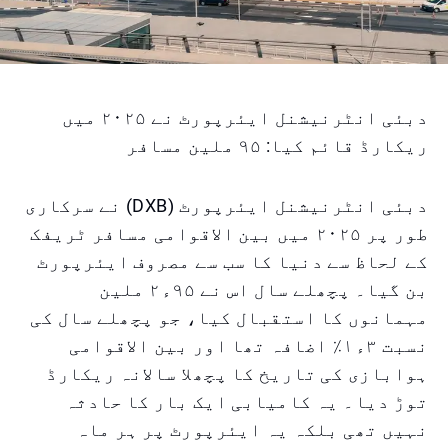
دبئی انٹرنیشنل ایئرپورٹ نے ۲۰۲۵ میں
ریکارڈ قائم کیا: ۹۵ ملین مسافر
دبئی انٹرنیشنل ایئرپورٹ (DXB) نے سرکاری
طور پر ۲۰۲۵ میں بین الاقوامی مسافر ٹریفک
کے لحاظ سے دنیا کا سب سے مصروف ایئرپورٹ
بن گیا۔ پچھلے سال اس نے ۹۵ء۲ ملین
مہمانوں کا استقبال کیا، جو پچھلے سال کی
نسبت ۳ء۱٪ اضافہ تھا اور بین الاقوامی
ہوابازی کی تاریخ کا پچھلا سالانہ ریکارڈ
توڑ دیا۔ یہ کامیابی ایک بار کا حادثہ
نہیں تھی بلکہ یہ ایئرپورٹ پر ہر ماہ