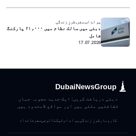
یو اے ای, سفر, طرزِ زندگی
دبئی میں سالک نظام میں ۲۱،۰۰۰ پارکنگ
شامل
2026. 07. 17
DubaiNewsGroup
دبئی دریافت کریں: ایک جدید عجوبہ جہاں
ثقافتیں ملتی ہیں اور مواقع لامحدود ہیں
کاروبار
طرزِ زندگی
یو اے ای
ٹیکنالوجی
سفر
جائداد