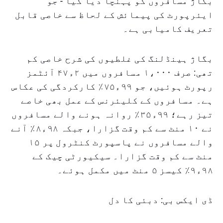
بگاژ مسافروں کو پہنچا دیا گیا - جو
ایئرپورٹ کی پیمائش کے لحاظ سے خاصی قابل
تعریف کامیابی ہے۔
بگاژ ہینڈلنگ کی غلطیوں کی شرح خاصی کم
تھی: صرف ۱،۰۰۰ مسافروں میں ۲ء۴۷ آئٹمز
رپورٹ ہوئیں، جو ۹۹ء۷۵٪ کارکردگی کی عکاس
ہے۔ مسافروں کے کلیئرنس کے عمل بھی خاصے
تیز رہے؛ ۹۹ء۳۵٪ روانہ ہونے والے مسافروں
نے ۱۰ منٹ سے کم وقت گزارا، جبکہ ۹۸ء۸٪ آنے
والے مسافروں نے پاسپورٹ کنٹرول پر ۱۵
منٹ سے کم وقت گزارا۔ سیکیورٹی چیک کے
۹۸ء۹٪ کیسز ۵ منٹ میں مکمل ہوئے۔
ڈی ایکس بی: دبئی کا دل