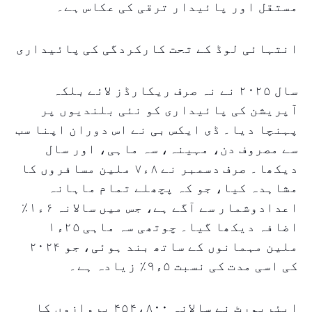
مستقل اور پائیدار ترقی کی عکاس ہے۔
انتہائی لوڈ کے تحت کارکردگی کی پائیداری
سال ۲۰۲۵ نے نہ صرف ریکارڈز لائے بلکہ
آپریشن کی پائیداری کو نئی بلندیوں پر
پہنچا دیا۔ ڈی ایکس بی نے اس دوران اپنا سب
سے مصروف دن، مہینہ، سہ ماہی، اور سال
دیکھا۔ صرف دسمبر نے ۸ء۷ ملین مسافروں کا
مشاہدہ کیا، جو کہ پچھلے تمام ماہانہ
اعدادوشمار سے آگے ہے، جس میں سالانہ ۶ء۱٪
اضافہ دیکھا گیا۔ چوتھی سہ ماہی ۲۵ء۱
ملین مہمانوں کے ساتھ بند ہوئی، جو ۲۰۲۴
کی اسی مدت کی نسبت ۵ء۹٪ زیادہ ہے۔
ایئرپورٹ نے سالانہ ۴۵۴،۸۰۰ پروازوں کا