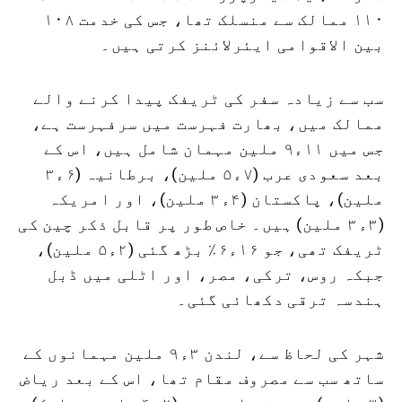
۱۱۰ ممالک سے منسلک تھا، جس کی خدمت ۱۰۸
بین الاقوامی ایئرلائنز کرتی ہیں۔
سب سے زیادہ سفر کی ٹریفک پیدا کرنے والے
ممالک میں، بھارت فہرست میں سرفہرست ہے،
جس میں ۱۱ء۹ ملین مہمان شامل ہیں، اس کے
بعد سعودی عرب (۷ء۵ ملین)، برطانیہ (۶ء۳
ملین)، پاکستان (۴ء۳ ملین)، اور امریکہ
(۳ء۳ ملین) ہیں۔ خاص طور پر قابل ذکر چین کی
ٹریفک تھی، جو ۱۶ء۶٪ بڑھ گئی (۲ء۵ ملین)،
جبکہ روس، ترکی، مصر، اور اٹلی میں ڈبل
ہندسہ ترقی دکھائی گئی۔
شہر کی لحاظ سے، لندن ۳ء۹ ملین مہمانوں کے
ساتھ سب سے مصروف مقام تھا، اس کے بعد ریاض