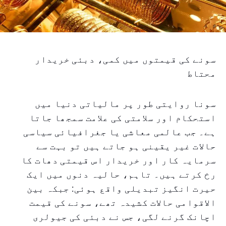
سونے کی قیمتوں میں کمی، دبئی خریدار
محتاط
سونا روایتی طور پر مالیاتی دنیا میں
استحکام اور سلامتی کی علامت سمجھا جاتا
ہے۔ جب عالمی معاشی یا جغرافیائی سیاسی
حالات غیر یقینی ہو جاتے ہیں تو بہت سے
سرمایہ کار اور خریدار اس قیمتی دھات کا
رخ کرتے ہیں۔ تاہم، حالیہ دنوں میں ایک
حیرت انگیز تبدیلی واقع ہوئی: جبکہ بین
الاقوامی حالات کشیدہ تھے، سونے کی قیمت
اچانک گرنے لگی، جس نے دبئی کی جیولری