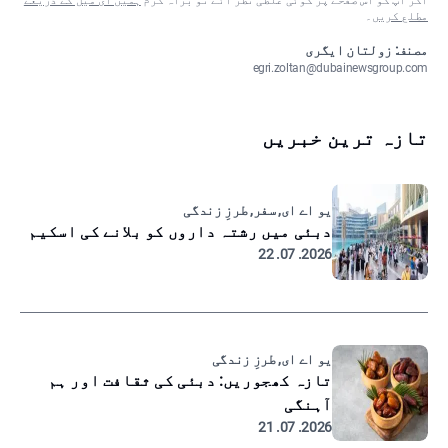
اگر آپ کو اس صفحے پر کوئی غلطی نظر آئے تو براہ کرم
ہمیں ای میل کے ذریعے
مطلع کریں
۔
مصنف: زولتان ایگری
egri.zoltan@dubainewsgroup.com
تازہ ترین خبریں
یو اے ای, سفر, طرزِ زندگی
دبئی میں رشتہ داروں کو بلانے کی اسکیم
2026. 07. 22
یو اے ای, طرزِ زندگی
تازہ کھجوریں: دبئی کی ثقافت اور ہم
آہنگی
2026. 07. 21