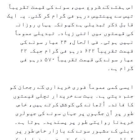
اس ہفتے کے شروع میں، سونے کی قیمت تقریباً
تیس سے پینتیس درہم فی گرام گر گئی۔ یہ ایک
قابل ذکر تبدیلی ہے کیونکہ یہاں روزانہ
کی قیمتوں میں اتنی زیادہ تبدیلی عموماً
نہیں ہوتی۔ فی الحال، ۲۴ عیار سونے کی
قیمت تقریباً ۶۲۲ درہم فی گرام جبکہ ۲۲
عیار سونے کی قیمت تقریباً ۵۷۰ درہم فی
گرام ہے۔
ایسی کمی عموماً فوری خریداری کے رجحان کو
جنم دیتی ہے۔ بہت سے خریدار نچلی قیمتوں
کا فائدہ اُٹھانے کی کوشش کرتے ہیں، خاص
طور پر اُن جگہوں پر جہاں سونے کی جیولری
خریدنا روایتی طور پر پسندیدہ ہوتا ہے۔
دبئی کے مشہور سونے کے بازار خاص طور پر
گولڈ سوک، جب سونے کی قیمت میں نمایاں کمی