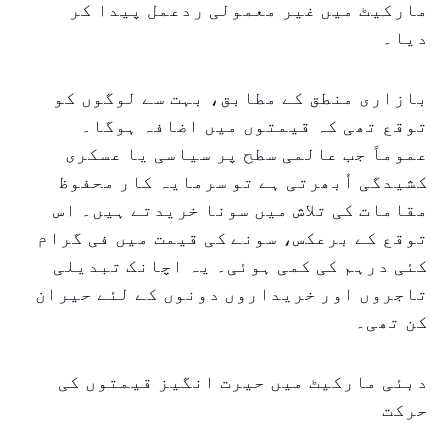
مارکیٹ میں غیر معمولی ردعمل پیدا کر
دیا۔
بازاری منطق کے مطابق، بہت سے لوگوں کو
توقع تھی کہ قیمتوں میں اضافہ ہوگا۔
عموماً جب عالمی سطح پر سیاسی یا عسکری
کشیدگی اُبھرتی ہے تو سرمایہ کار محفوظ
مقامات کی تلاش میں سونا خریدتے ہیں۔ اس
توقع کے برعکس، سونے کی قیمت میں فی گرام
کئی درہم کی کمی ہوئی۔ یہ اچانک تبدیلی
تاجروں اور خریداروں دونوں کے لئے حیران
کن تھی۔
دبئی مارکیٹ میں حیرت انگیز قیمتوں کی
حرکت