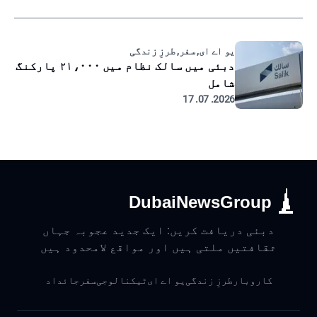
یو اے ای, سفر, طرزِ زندگی
دبئی میں سالک نظام میں ۲۱،۰۰۰ پارکنگ
شامل
2026. 07. 17
DubaiNewsGroup
دبئی دریافت کریں: ایک جدید عجوبہ جہاں
ثقافتیں ملتی ہیں اور مواقع لامحدود ہیں
کاروبار
طرزِ زندگی
یو اے ای
ٹیکنالوجی
سفر
جائداد