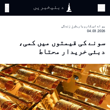
دبئیخبریں
تلاش
یو اے ای, کاروبار, طرزِ زندگی
2026. 03. 04
سونے کی قیمتوں میں کمی،
دبئی خریدار محتاط