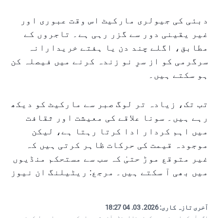
دبئی کی جیولری مارکیٹ اس وقت عبوری اور
غیر یقینی دور سے گزر رہی ہے۔ تاجروں کے
مطابق، اگلے چند دن یا ہفتے خریدارانہ
سرگرمی کو از سرِ نو زندہ کرنے میں فیصلہ کن
ہو سکتے ہیں۔
تب تک، زیادہ تر لوگ صبر سے مارکیٹ کو دیکھ
رہے ہیں۔ سونا علاقے کی معیشت اور ثقافت
میں اہم کردار ادا کرتا رہتا ہے، لیکن
موجودہ قیمت کی حرکات ظاہر کرتی ہیں کہ
غیر متوقع موڑ حتیٰ کہ سب سے مستحکم منڈیوں
میں بھی آ سکتے ہیں۔ مرجع: ریٹیلنگ ان نیوز
آخری تازہ کاری:
2026. 03. 04 18:27