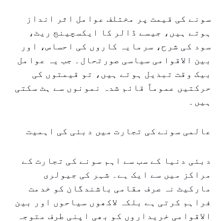
سونے کی قیمت پر مختلف عوامل اثر انداز
ہوتے ہیں، جیسے ڈالر کا ایکسچینج ریٹ،
سود کی شرح، سرمایہ کاروں کی احساس، اور
بین الاقوامی سیاسی صورتحال۔ جب یہ عوامل
بیک وقت تبدیل ہوتے ہیں، تو قیمتوں کی
حرکتیں عموماً قائم شدہ نمونوں سے ہٹ سکتی
ہیں۔
عالمی سونے کی تجارت میں دبئی کی اہمیت
دبئی دنیا کے سب سے اہم سونے کی تجارت کے
مراکز میں سے ایک ہے۔ شہر کی جیولری
مارکیٹ نہ صرف مقامی باشندگان کو خدمت
فراہم کرتی ہے بلکہ لاکھوں سیاحوں اور بین
الاقوامی خریداروں کو بھی اپنی طرف متوجہ