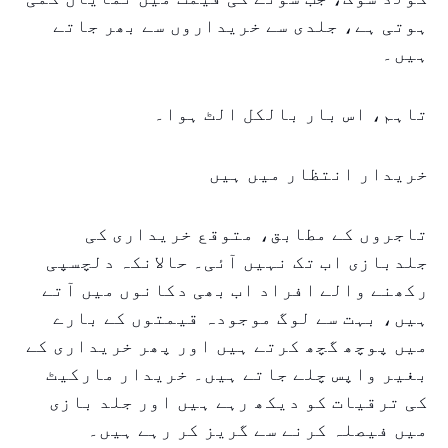
ہوتی ہے، جلدی سے خریداروں سے بھر جاتے
ہیں۔
تاہم، اس بار بالکل الٹ ہوا۔
خریدار انتظار میں ہیں
تاجروں کے مطابق، متوقع خریداری کی
جلدبازی اب تک نہیں آئی۔ حالانکہ دلچسپی
رکھنے والے افراد اب بھی دکانوں میں آتے
ہیں، بہت سے لوگ موجودہ قیمتوں کے بارے
میں پوچھ گچھ کرتے ہیں اور پھر خریداری کے
بغیر واپس چلے جاتے ہیں۔ خریدار مارکیٹ
کی ترقیات کو دیکھ رہے ہیں اور جلد بازی
میں فیصلہ کرنے سے گریز کر رہے ہیں۔