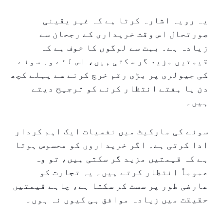
یہ رویہ اشارہ کرتا ہے کہ غیر یقینی
صورتحال اس وقت خریداری کے رجحان سے
زیادہ ہے۔ بہت سے لوگوں کا خوف ہے کہ
قیمتیں مزید گر سکتی ہیں، اس لئے وہ سونے
کی جیولری پر بڑی رقم خرچ کرنے سے پہلے کچھ
دن یا ہفتے انتظار کرنے کو ترجیح دیتے
ہیں۔
سونے کی مارکیٹ میں نفسیات ایک اہم کردار
ادا کرتی ہے۔ اگر خریداروں کو محسوس ہوتا
ہے کہ قیمتیں مزید گر سکتی ہیں، تو وہ
عموماً انتظار کرتے ہیں۔ یہ تجارت کو
عارضی طور پر سست کر سکتا ہے، چاہے قیمتیں
حقیقت میں زیادہ موافق ہی کیوں نہ ہوں۔