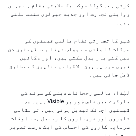
کرتی ہے۔ گولڈ سوک ایک علامتی مقام ہے جہاں
روایتی تجارت اور جدید جیولری صنعت ملتی
ہیں۔
شہر کا تجارتی نظام عالمی قیمتوں کی
حرکات کا جلدی سے جواب دیتا ہے۔ قیمتیں دن
میں کئی بار بدل سکتی ہیں، اور دکانیں
فوری طور پر بین الاقوامی منڈیوں کے مطابق
ڈھل جاتی ہیں۔
لہٰذا، عالمی رجحانات دبئی کی سونے کی
مارکیٹ میں خاص طور پر Visible ہیں۔ جب
قیمتیں اچانک تبدیل ہوتی ہیں، تو مقامی
تاجروں اور خریداروں کا ردعمل بسا اوقات
سرمایہ کاروں کی احساس کی ایک درست تصویر
پیش کرتا ہے۔