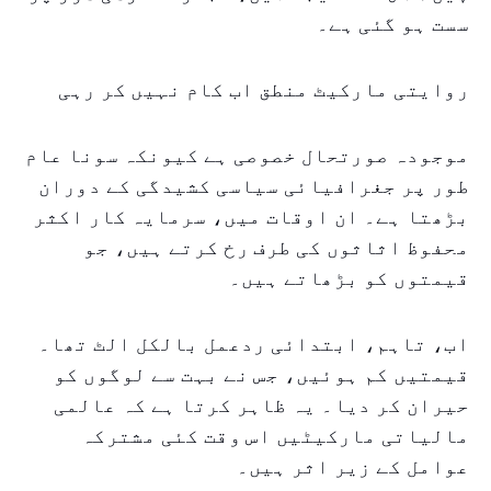
سست ہو گئی ہے۔
روایتی مارکیٹ منطق اب کام نہیں کر رہی
موجودہ صورتحال خصوصی ہے کیونکہ سونا عام
طور پر جغرافیائی سیاسی کشیدگی کے دوران
بڑھتا ہے۔ ان اوقات میں، سرمایہ کار اکثر
محفوظ اثاثوں کی طرف رخ کرتے ہیں، جو
قیمتوں کو بڑھاتے ہیں۔
اب، تاہم، ابتدائی ردعمل بالکل الٹ تھا۔
قیمتیں کم ہوئیں، جس نے بہت سے لوگوں کو
حیران کر دیا۔ یہ ظاہر کرتا ہے کہ عالمی
مالیاتی مارکیٹیں اس وقت کئی مشترکہ
عوامل کے زیر اثر ہیں۔