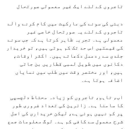
تاجروں کے لئے ایک غیر معمولی صورتحال
دبئی کی سونے کی مارکیٹ میں کام کرنے والے
تاجروں کے لئے یہ صورتحال خاصی غیر
معمولی ہے۔ تجربہ ظاہر کرتا ہے کہ جب سونے
کی قیمتیں اس حد تک کم ہوتی ہیں، تو خریدار
جلدی سے ردعمل دکھاتے ہیں۔ اکثر اوقات،
دکانوں میں طویل لمبی قطاریں بن جاتی
ہیں، اور مختصر وقت میں طلب میں نمایاں
اضافہ ہوتا ہے۔
اب، تاہم، تاجروں کو زیادہ محتاط دلچسپی
کا سامنا ہے۔ زائرین کی تعداد ضروری طور
پر کم نہیں ہوئی ہے، لیکن خریداری کی اصل
شرح معمول سے کافی کم ہے۔ لوگ معلومات جمع