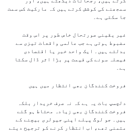
کرتے ہیں، رجحانات دیکھتے ہیں، اور
سمجھنے کی کوشش کرتے ہیں کہ مارکیٹ کس سمت
جا سکتی ہے۔
غیر یقینی صورتحال خاص طور پر اس وقت
مضبوط ہوتی ہے جب عالمی واقعات تیزی سے
بدلتے ہیں۔ ایک واحد خبر یا اقتصادی
فیصلہ سونے کی قیمت پر بڑا اثر ڈال سکتا
ہے۔
فروخت کنندگان بھی انتظار میں ہیں
دلچسپ بات یہ ہے کہ نہ صرف خریدار بلکہ
فروخت کنندگان بھی زیادہ محتاط ہو گئے
ہیں۔ جو لوگ پہلے اپنی جیولری بیچنے کے
متمنی تھے، اب انتظار کرنے کو ترجیح دیتے