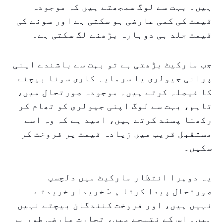
ہیں۔ بہت سے لوگ سمجھتے ہیں کہ موجودہ
قیمت کی کمی عارضی ہو سکتی ہے اور سونے کی
قیمت جلد ہی دوبارہ بڑھنے لگ سکتی ہے۔
جب مارکیٹ بڑھتی ہے تو بہت سے باشندے اپنی
پرانی جیولری یا سرمایہ کاری سونا بیچنے
کا فیصلہ کرتے ہیں۔ موجودہ صورتحال میں،
تاہم، بہت سے لوگ اپنی جیولری کو تھام کر
رکھنا پسند کرتے ہیں، امید ہے کہ وہ اسے
مستقبل قریب میں زیادہ قیمت پر فروخت کر
سکیں۔
یہ دوہرا انتظار مارکیٹ میں دلچسپ
صورتحال پیدا کرتا ہے: خریدار خریدتے
نہیں ہیں، اور فروخت کنندگان بیچتے نہیں
ہیں۔ اس کے نتیجے میں، تجارت عارضی طور پر