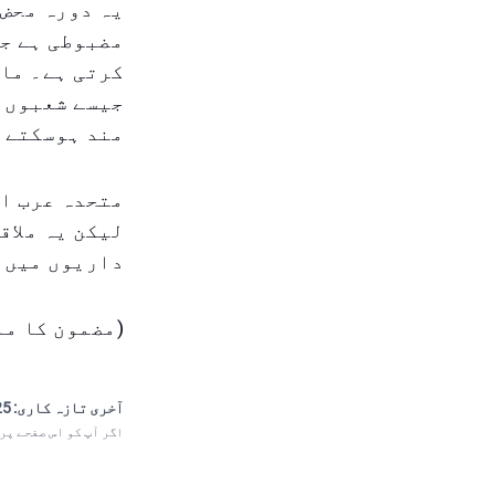
یہ دورہ محض 
مضبوطی ہے جو
کرتی ہے۔ ما
جیسے شعبوں م
مند ہوسکتے 
متحدہ عرب ام
لیکن یہ ملاق
داریوں میں ب
(مضمون کا ما
آخری تازہ کاری:
 10:29
اگر آپ کو اس صفحے پر