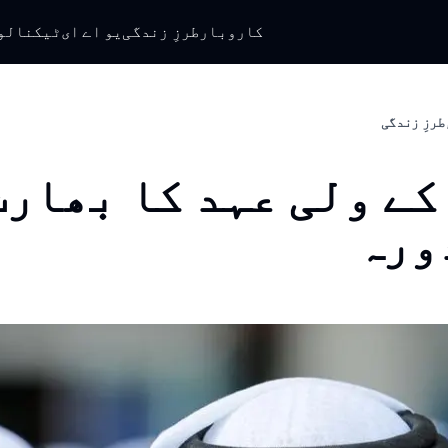
کاروبار
طرزِ زندگی
یو اے ای
ٹیکنالو
طرزِ زندگی
کے ولی عہد کا بھارت
دورہ