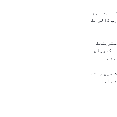
ا ایک اہم
رب ڈالر تک
سٹریٹجک
ہ کاریاں
ہیں۔
 امارات میں رہتے
یں اہم