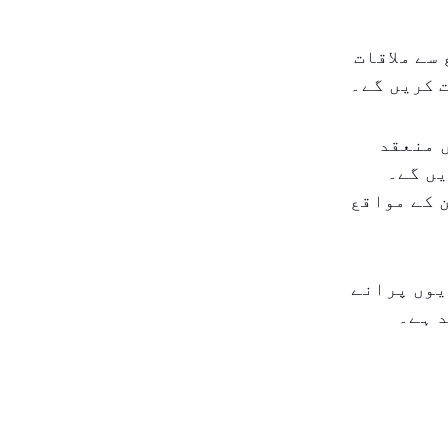
سے ملاقات
 کریں گے۔
 منعقد
یں گے۔
 کے مواقع
یوں پرانے
 ہے۔