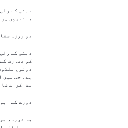
دبئی کے ولی 
بلندیوں پر
دو روزہ سفا
کو بھارت کے 
دونوں ملکوں
ہے، جس میں ا
مذاکرات شام
دورے کے اہم
یہ دورہ، جو 
رہنما کئی اہ