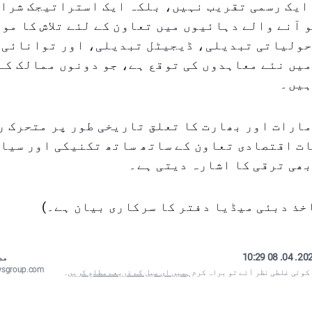
ایک رسمی تقریب نہیں، بلکہ ایک استراتیجک شراک
 آنے والے دہائیوں میں تعاون کے لئے تلاش کا مو
حولیاتی تبدیلی، ڈیجیٹل تبدیلی، اور توانائی 
یں نئے معاہدوں کی توقع ہے، جو دونوں ممالک کے
ہیں۔
ارات اور بھارت کا تعلق تاریخی طور پر متحرک ر
ات اقتصادی تعاون کے ساتھ ساتھ تکنیکی اور سیا
ھی ترقی کا اشارہ دیتی ہے۔
خذ دبئی میڈیا دفتر کا سرکاری بیان ہے۔)
2025. 04. 08
مص
wsgroup.com
 کوئی غلطی نظر آئے تو براہ کرم
ہمیں ای میل کے ذریعے مطلع کریں
۔