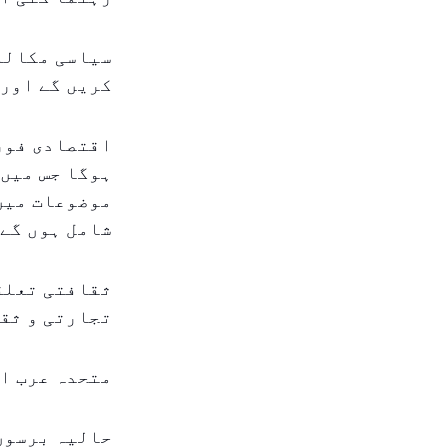
سیاسی مکالمے
کریں گے اور 
اقتصادی فور
ہوگا جس میں
موضوعات میں
شامل ہوں گے
ثقافتی تعلق
تجارتی و ثقا
متحدہ عرب ا
حالیہ برسوں 