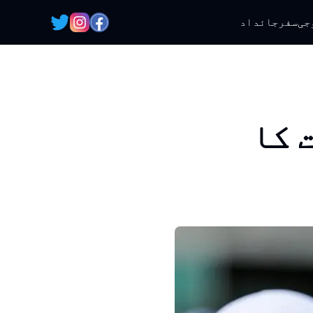
جی
سفر
جائداد
 کا