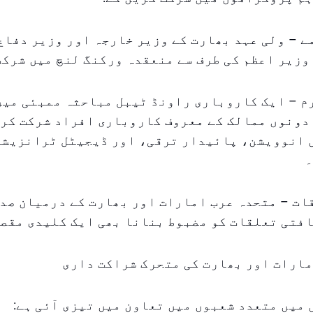
 – ولی عہد بھارت کے وزیر خارجہ اور وزیر دفاع 
وزیر اعظم کی طرف سے منعقدہ ورکنگ لنچ میں شرکت
م – ایک کاروباری راونڈ ٹیبل مباحثہ ممبئی میں
 دونوں ممالک کے معروف کاروباری افراد شرکت کر
 انوویشن، پائیدار ترقی، اور ڈیجیٹل ٹرانزیشن
۔
ات – متحدہ عرب امارات اور بھارت کے درمیان صد
فتی تعلقات کو مضبوط بنانا بھی ایک کلیدی مقصد
مارات اور بھارت کی متحرک شراکت داری
میں متعدد شعبوں میں تعاون میں تیزی آئی ہے: