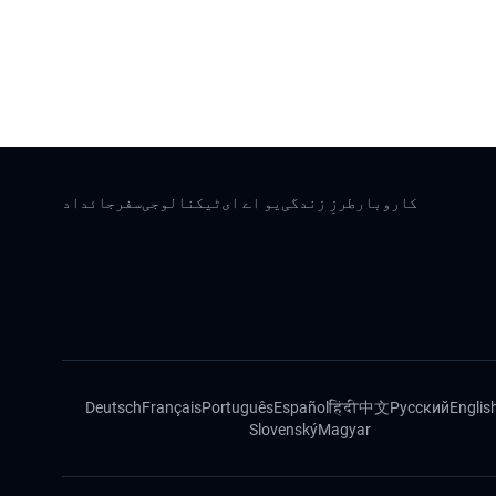
کاروبار
طرزِ زندگی
یو اے ای
ٹیکنالوجی
سفر
جائداد
Deutsch
Français
Português
Español
हिंदी
中文
Русский
Englis
Slovenský
Magyar