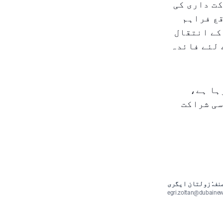
ت داری کی
قع فراہم
کے انتقال
 لئے فائدہ
ہا ہے،
سی شراکت
نف: زولتان ایگری
egri.zoltan@dubaine