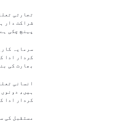
تجارتی تعلقا
شراکت دار ہے
پہنچ چکی ہے
سرمایہ کاری
کردار ادا کر
بھارت کی بنی
ہیں، دونوں 
کردار ادا ک
مستقبل کی س