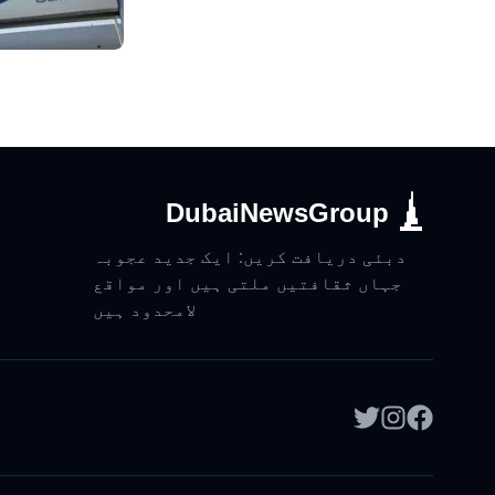
DubaiNewsGroup
دبئی دریافت کریں: ایک جدید عجوبہ
جہاں ثقافتیں ملتی ہیں اور مواقع
لامحدود ہیں