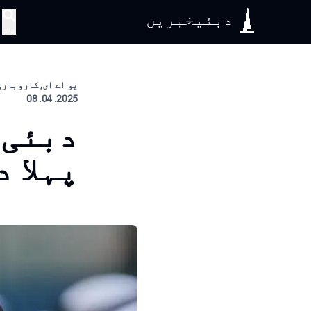
دبئیخبریں
تلاش
یو اے ای, کاروبار, 
2025. 04. 08
دبئی 
پہلا 