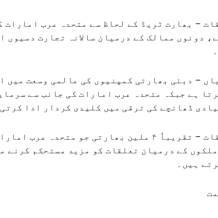
ت – بھارت ٹریڈ کے لحاظ سے متحدہ عرب امارات ک
، دونوں ممالک کے درمیان سالانہ تجارت دسیوں ا
۔
اں – دبئی بھارتی کمپنیوں کی عالمی وسعت میں ا
تا ہے جبکہ متحدہ عرب امارات کی جانب سے سرمای
ادی ڈھانچے کی ترقی میں کلیدی کردار ادا کرتی 
انسانی تعلقات – تقریباً ۴ ملین بھارتی جو متحدہ عرب
ملکوں کے درمیان تعلقات کو مزید مستحکم کرنے م
رتے ہیں۔
مت