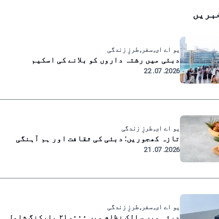
بریں
یو اے ای, سفر, طرزِ زندگی
دبئی میں رشتہ داروں کو بلانے کی اسکیم
2026. 07. 22
یو اے ای, طرزِ زندگی
تازہ کھجوریں: دبئی کی ثقافت اور ہم آہنگی
2026. 07. 21
یو اے ای, سفر, طرزِ زندگی
دبئی میں سالک نظام میں ۲۱،۰۰۰ پارکنگ شامل