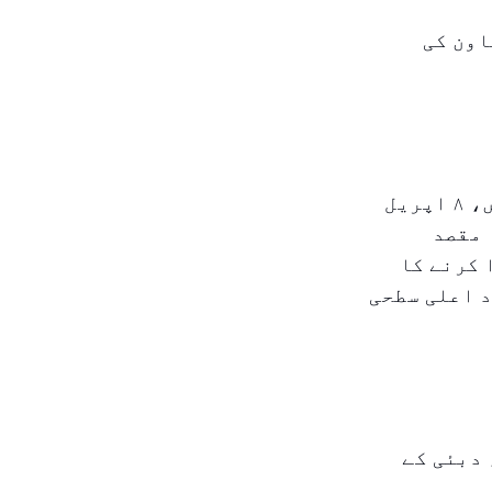
اون کی
دبئی کے ولی عہد، جو متحدہ عرب امارات کے وزیر دفاع بھی ہیں، ۸ اپریل
 مقصد
 کرنے کا
د اعلی سطحی
 دبئی کے