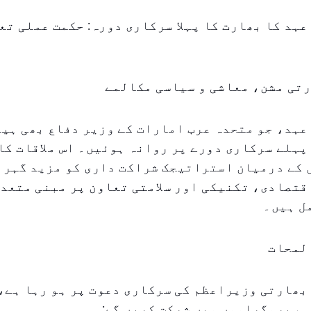
عہد کا بھارت کا پہلا سرکاری دورہ: حکمت عملی تع
رتی مشن، معاشی و سیاسی مکالمے
پہلے سرکاری دورے پر روانہ ہوئیں۔ اس ملاقات کا
 کے درمیان استراتیجک شراکت داری کو مزید گہرا
قتصادی، تکنیکی اور سلامتی تعاون پر مبنی متعد
ل ہیں۔
 لمحات
بھارتی وزیراعظم کی سرکاری دعوت پر ہو رہا ہے،
م پروگراموں میں شرکت کریں گے: