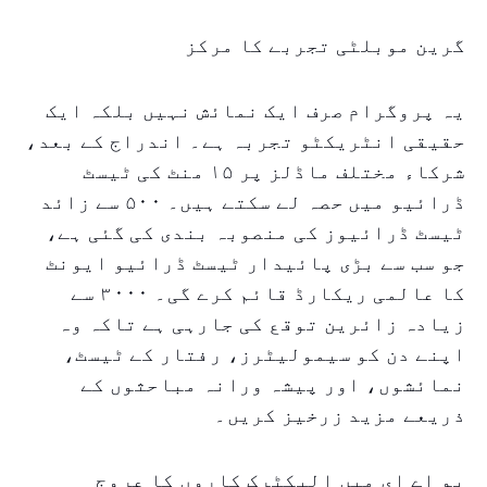
گرین موبلٹی تجربے کا مرکز
یہ پروگرام صرف ایک نمائش نہیں بلکہ ایک
حقیقی انٹریکٹو تجربہ ہے۔ اندراج کے بعد،
شرکاء مختلف ماڈلز پر ۱۵ منٹ کی ٹیسٹ
ڈرائیو میں حصہ لے سکتے ہیں۔ ۵۰۰ سے زائد
ٹیسٹ ڈرائیوز کی منصوبہ بندی کی گئی ہے،
جو سب سے بڑی پائیدار ٹیسٹ ڈرائیو ایونٹ
کا عالمی ریکارڈ قائم کرے گی۔ ۳۰۰۰ سے
زیادہ زائرین توقع کی جارہی ہے تاکہ وہ
اپنے دن کو سیمولیٹرز، رفتار کے ٹیسٹ،
نمائشوں، اور پیشہ ورانہ مباحثوں کے
ذریعے مزید زرخیز کریں۔
یو اے ای میں الیکٹرک کاروں کا عروج