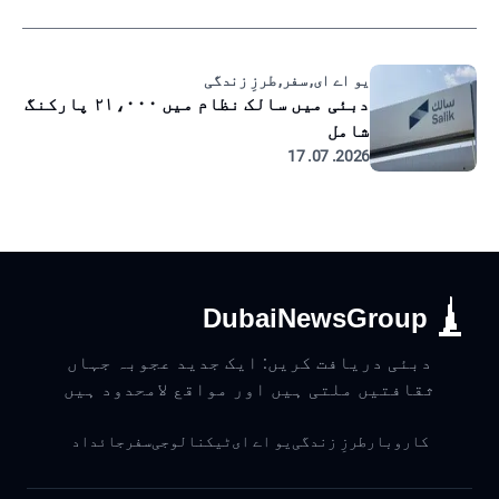
یو اے ای, سفر, طرزِ زندگی
دبئی میں سالک نظام میں ۲۱،۰۰۰ پارکنگ
شامل
2026. 07. 17
DubaiNewsGroup
دبئی دریافت کریں: ایک جدید عجوبہ جہاں
ثقافتیں ملتی ہیں اور مواقع لامحدود ہیں
کاروبار
طرزِ زندگی
یو اے ای
ٹیکنالوجی
سفر
جائداد