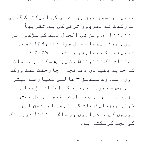
حالیہ برسوں میں یو اے ای کی الیکٹرک گاڑی
مارکیٹ نے بھرپور ترقی کی ہے: تقریباً
۲۰۰،۰۰۰ ای ویز فی الحال ملک کی سڑکوں پر
ہیں، جبکہ پچھلے سال صرف ۱۳۹،۰۰۰ تھے۔
تخمینوں کے مطابق، یہ تعداد ۲۰۲۹ کے
اختتام تک ۵۰۰،۰۰۰ تک پہنچ سکتی ہے۔ ملک
کا جدید بنیادی ڈھانچہ – چارجنگ نیٹ ورکس
اور اسمارٹ سسٹمز – عالمی معیار سے بہتر
ہے، جس سے مزید بہتری کا امکان بڑھتا ہے۔
مزید برآں، ای ویز ایک اقتصادی حل پیش
کرتی ہیں: ایک عام ڈرائیور ایندھن اور
پرزوں کی تبدیلیوں پر سالانہ ۱۵۰۰ درہم تک
کی بچت کرسکتا ہے۔