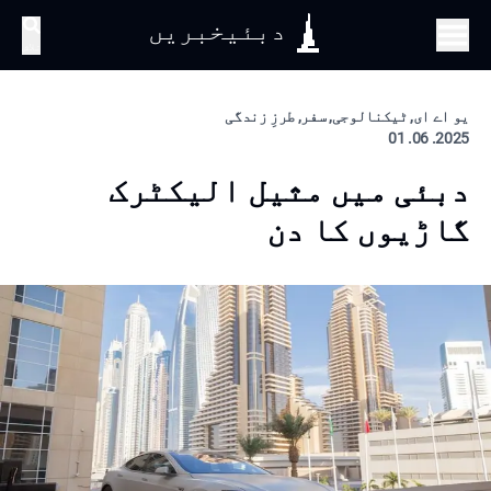
دبئیخبریں
تلاش
یو اے ای, ٹیکنالوجی, سفر, طرزِ زندگی
2025. 06. 01
دبئی میں مثیل الیکٹرک
گاڑیوں کا دن