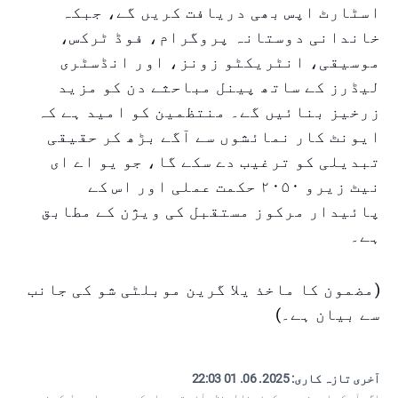
اسٹارٹ اپس بھی دریافت کریں گے، جبکہ
خاندانی دوستانہ پروگرام، فوڈ ٹرکس،
موسیقی، انٹریکٹو زونز، اور انڈسٹری
لیڈرز کے ساتھ پینل مباحثے دن کو مزید
زرخیز بنائیں گے۔ منتظمین کو امید ہے کہ
ایونٹ کار نمائشوں سے آگے بڑھ کر حقیقی
تبدیلی کو ترغیب دے سکے گا، جو یو اے ای
نیٹ زیرو ۲۰۵۰ حکمت عملی اور اس کے
پائیدار مرکوز مستقبل کی ویژن کے مطابق
ہے۔
(مضمون کا ماخذ یلا گرین موبلٹی شو کی جانب
سے بیان ہے۔)
آخری تازہ کاری:
2025. 06. 01 22:03