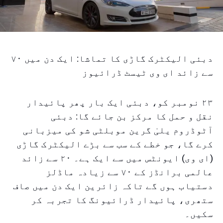
دبئی الیکٹرک گاڑی کا تماشا: ایک دن میں ۷۰
سے زائد ای وی ٹیسٹ ڈرائیوز
۲۳ نومبر کو، دبئی ایک بار پھر پائیدار
نقل و حمل کا مرکز بن جائے گا: دبئی
آٹوڈروم یلیٰ گرین موبلٹی شو کی میزبانی
کرے گا، جو خطے کے سب سے بڑے الیکٹرک گاڑی
(ای وی) ایونٹس میں سے ایک ہے۔ ۲۰ سے زائد
عالمی برانڈز کے ۷۰ سے زیادہ ماڈلز
دستیاب ہوں گے تاکہ زائرین ایک دن میں صاف
ستھری، پائیدار ڈرائیونگ کا تجربہ کر
سکیں۔