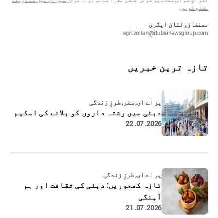
اگر آپ کو اس صفحے پر کوئی غلطی نظر آئے تو براہ کرم
ہمیں ای میل کے ذریعے
مطلع کریں
۔
مصنف: زولتان ایگری
egri.zoltan@dubainewsgroup.com
تازہ ترین خبریں
یو اے ای, سفر, طرزِ زندگی
دبئی میں رشتہ داروں کو بلانے کی اسکیم
2026. 07. 22
یو اے ای, طرزِ زندگی
تازہ کھجوریں: دبئی کی ثقافت اور ہم
آہنگی
2026. 07. 21