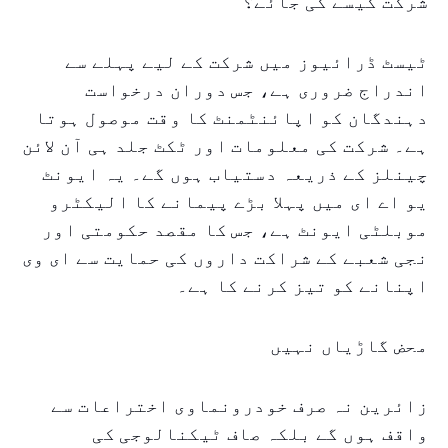
شرکت کیسے کی جائے؟
ٹیسٹ ڈرائیوز میں شرکت کے لیے پہلے سے
اندراج ضروری ہے، جس دوران درخواست
دہندگان کو اپائنٹمنٹ کا وقت موصول ہوتا
ہے۔ شرکت کی معلومات اور ٹکٹ جلد ہی آن لائن
چینلز کے ذریعہ دستیاب ہوں گے۔ یہ ایونٹ
یو اے ای میں پہلا بڑے پیمانے کا الیکٹرو
موبلٹی ایونٹ ہے، جس کا مقصد حکومتی اور
نجی شعبے کے شراکت داروں کی حمایت سے ای وی
اپنانے کو تیز کرنے کا ہے۔
محض گاڑیاں نہیں
زائرین نہ صرف خودرونماوی اختراعات سے
واقف ہوں گے بلکہ صاف ٹیکنالوجی کی