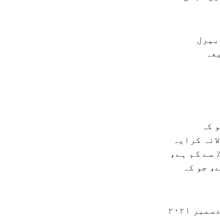
 اوسطاً ۶۸ ڈالر فی بیرل
عہ
 ہیں، جو کہ
انہ کرایہ
 مہنگائی اپریل میں ۷.۰٪ تک کم ہوگئی، جو کہ مارچ کی ۷.۲٪ سے کم ہے،
نہ بنیادوں پر، کرایے ۰.۴٪ بڑھے، جو کہ
کرایہ کی قیمتوں میں سالانہ اضافہ، جو اپریل میں ۹.۸٪ تھا، دسمبر ۲۰۲۱