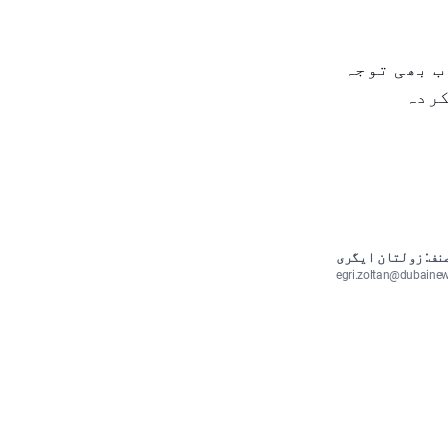
 زیادہ وزن اب بھی توجہ
کردہ
نف: زولتان ایگری
egri.zoltan@dubaine