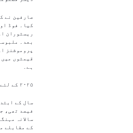
صارفین نے کئ
پروموشنز او
ہے۔
۲۰۲۵ کے لئے معتدل مہنگائی کی صورتحال
فیصد تھی، جو
کے مقابلے می