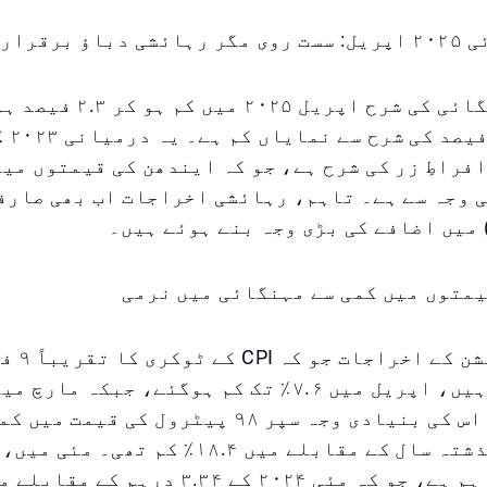
اؤ برقرار
دبئی کی مہنگائی کی شرح اپری
مارچ کی
افراطِ زر کی شرح ہے، جو کہ ایندھن کی قیمتوں میں
 وجہ سے ہے۔ تاہم، رہائشی اخراجات اب بھی صارف
متوں میں کمی سے مہنگائی میں نرمی
ٹرانسپورٹیشن
کمی پر تھے۔ اس کی بنیادی وجہ سپر ۹۸ پیٹرول کی 
اپریل میں گذشتہ سال کے مقابلے میں ۱۸.۴٪ کم 
لیٹر ۲.۵۸ درہم ہے، جو کہ مئی ۲۰۲۴ کے ۳.۳۴ درہ