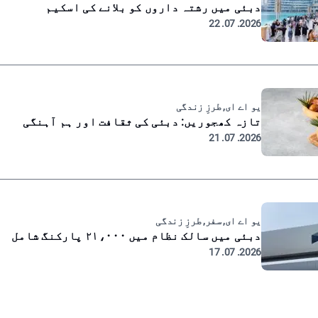
دبئی میں رشتہ داروں کو بلانے کی اسکیم
2026. 07. 22
یو اے ای, طرزِ زندگی
تازہ کھجوریں: دبئی کی ثقافت اور ہم آہنگی
2026. 07. 21
یو اے ای, سفر, طرزِ زندگی
دبئی میں سالک نظام میں ۲۱،۰۰۰ پارکنگ شامل
2026. 07. 17