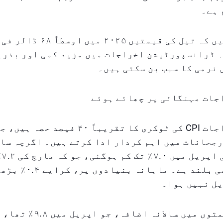
توقعات یہ ہیں کہ تیل کی قیمتیں ۲۰۲۵ میں
ہ ٹرانسپورٹیشن اخراجات میں مزید کمی اور بذری
نرمی کا سبب بن سکتی ہیں۔
جات مہنگائی پر چھائے ہوئے
رہائشی اخراجات CPI کی ٹوکری کا تقریباً ۴۰ فیصد حصہ
جحانات میں اہم کردار ادا کرتے ہیں۔ اگرچہ سال
میں
مگر یہ اب بھی بلند ہے۔ ماہا
یل نہیں ہوا۔