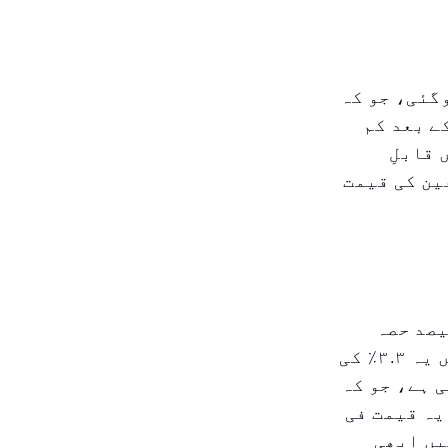
ل ۲۰۲۵ میں کم ہو کر ۲.۳ فیصد ہوگئی، جو کہ
 ۲.۸ فیصد کی شرح سے نمایاں کم ہے۔ یہ درمیانی ۲۰۲۳ کے بعد کم
 قابلِ
ین کی قیمت
 کے اخراجات جو کہ CPI کے ٹوکری کا تقریباً ۹ فیصد حصہ
تشکیل دیتے ہیں، اپریل میں ۷.۶٪ تک کم ہوگئے، جبکہ مارچ میں یہ ۳.۳٪ کی
قیمت میں کمی ہے، جو کہ
تھی۔ مئی میں، یہ قیمت فی
م کے مقابلے میں ابھی