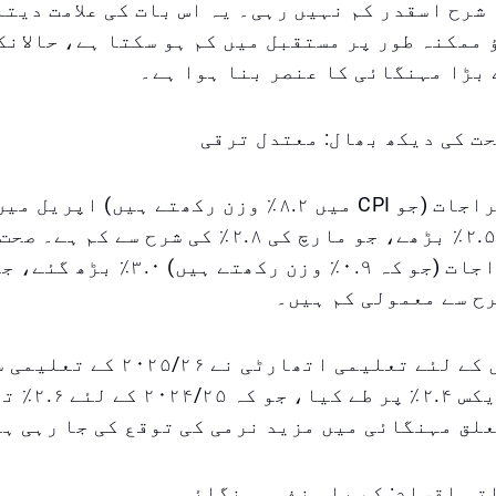
 شرح اسقدر کم نہیں رہی۔ یہ اس بات کی علامت دیتا
ممکنہ طور پر مستقبل میں کم ہو سکتا ہے، حالانک
 بڑا مہنگائی کا عنصر بنا ہوا ہے۔
ت کی دیکھ بھال: معتدل ترقی
تعلیم کے اخراجات (جو CPI میں ۸.۲٪ وزن رکھتے ہیں) اپر
بنیادوں پر ۲.۵٪ بڑھے، جو مارچ کی ۲.۸٪ کی شرح سے 
بھال کے اخراجات (جو کہ ۰.۹٪ وزن رکھتے ہ
نجی اسکولوں کے لئے تعلیمی اتھارٹی ن
قیمت کا انڈیکس ۲.۴٪ 
لق مہنگائی میں مزید نرمی کی توقع کی جا رہی ہ
تی اقسام: کم یا منفی مہنگائی