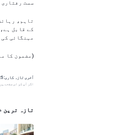
سست رفتاری م
کے قابل ہے، 
مہنگائی کی ک
(مضمون کا ماخذ: دبئی CPI 
آخری تازہ کاری:
 13:49
اگر آپ کو اس صفحے پر
تازہ ترین خ