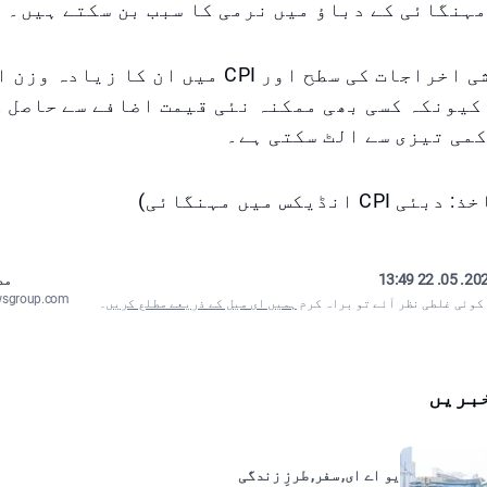
ہنگائی کے دباؤ میں نرمی کا سبب بن سکتے ہیں۔
تاہم، رہائشی اخراجات کی سطح اور CPI میں ان کا
کیونکہ کسی بھی ممکنہ نئی قیمت اضافے سے حاصل 
می تیزی سے الٹ سکتی ہے۔
انڈیکس میں مہنگائی)
2025. 05. 22
مص
wsgroup.com
 کوئی غلطی نظر آئے تو براہ کرم
ہمیں ای میل کے ذریعے مطلع کریں
۔
بریں
یو اے ای, سفر, طرزِ زندگی