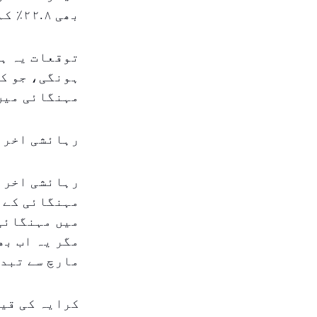
بھی ۲۲.۸٪ کم ہے۔
ہونگی، جو ک
مہنگائی میں 
رہائشی اخرا
مہنگائی کے ر
مارچ سے تبد