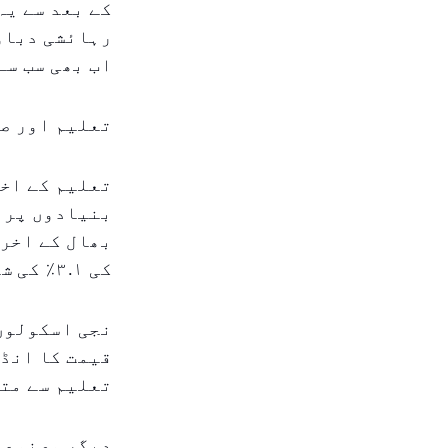
کے بعد سے یہ
رہائشی دباؤ 
اب بھی سب سے
تعلیم اور صح
کی ۳.۱٪ کی شرح سے معمولی کم ہیں۔
تعلیم سے متع
دیگر مصنوعا