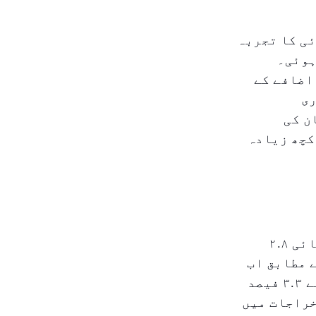
ی کا تجربہ
 پر کم ہوئی۔
 قیمتیں ۰.۶٪ بڑھیں، مارچ کی ۰.۳٪ کے اضافے کے
اری
ن کی
ے ۰.۴٪ کے اضافے سے کچھ زیادہ
سال کے ابتدائی چار مہینوں میں، دبئی میں اوسط سالانہ مہنگائی ۲.۸
 مطابق اب
سالانہ مہنگائی ۲۰۲۵ کے لئے ۲.۵ فیصد متوقع ہے، جو کہ ۲۰۲۴ کے ۳.۳ فیصد
خراجات میں