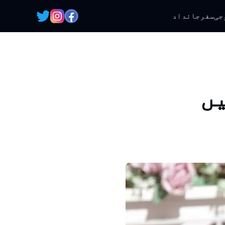
جی
سفر
جائداد
یں