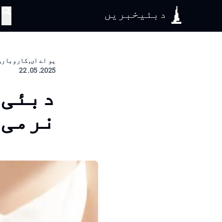
دبئیخبریں
تلاش
یو اے ای, کاروبار, 
2025. 05. 22
دبئی 
نرمی 