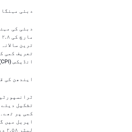
دبئی مہنگائی ۲۰۲۵ اپریل: سست روی مگر رہائشی دب
ترین سالانہ 
تعریف کمی کی
انڈیکس (CPI) میں اضافے کی بڑی وجہ بنے ہوئے ہیں۔
ایندھن کی قی