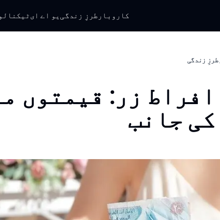
کاروبار
طرزِ زندگی
یو اے ای
ٹیکنالو
طرزِ زندگی
افراط زر: قیمتوں م
کی جانب