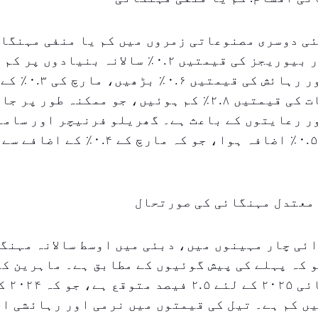
ی دوسری مصنوعاتی زمروں میں کم یا منفی مہنگائ
کیا۔ فوڈ اور بیوریجز کی قیمتیں ۰.۲٪ سالانہ بنیادوں
ریستوران اور رہائش کی
بعد۔ ملبوسات کی قیمتیں ۲.۸٪ کم ہوئیں، جو ممکنہ طور پر ج
ر رعایتوں کے باعث ہے۔ گھریلو فرنیچر اور ساما
قیمتوں میں ۰.۵٪ اضافہ ہوا، جو کہ مارچ ک
 کہ پہلے کی پیش گوئیوں کے مطابق ہے۔ ماہرین کے
ں کم ہے۔ تیل کی قیمتوں میں نرمی اور رہائشی ا