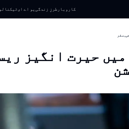
کاروبار
طرزِ زندگی
یو اے ای
ٹیکنالو
ی, سفر
میں حیرت انگیز ریس
ن