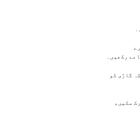
۔
رے
امے رکھیں۔
ہ گاڑی کو
رک سکیں،