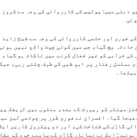
 دبئی میں: پولیس کی کارروائی کی وجہ سے کروز 
وئی
ی فوری اور حتمی کارروائی کی وجہ سے شیخ زاید ر
حادثہ بچ گیا، جس میں کوئی چوٹ واقع نہیں ہوئی
کی خرابی کو غیر فعال کرنے میں ناکام ہو گیا، ج
ی مسلسل رفتار پر ابو ظبی کی طرف چلتی رہی، جبک
بیٹھا۔
نز سینٹر کو رپورٹ کے بعد، منٹوں میں ٹریفک پی
ھیجا گیا۔ افسران نے فوری طور پر چوتھی لین می
لی گاڑی کی شناخت کی، اور دو پیٹرول کاریں ایک
ہوئیں: ایک نے نمایاں گاڑی کے سامنے خود کو مقا