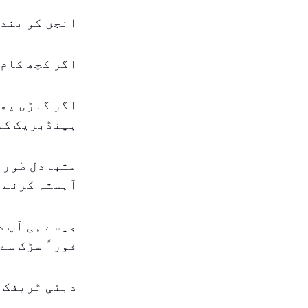
انجن کو بند 
اگر کچھ کام 
اگر گاڑی پھر
ہینڈبریک کو
متبادل طور پ
آہستہ کرنے ک
جیسے ہی آپ د
فوراً سڑک سے
دبئی ٹریفک 