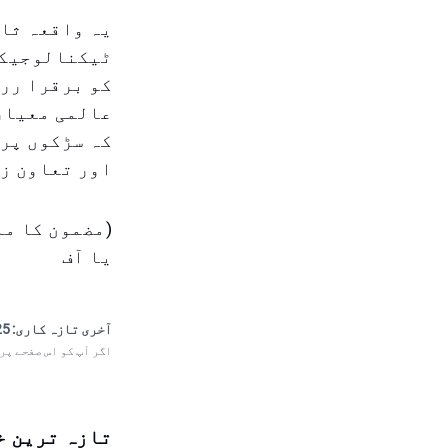
یہ واقعہ ثاب
ٹیکنالوجیکل
کو برقرا رر
عالمی معیار 
کہ سڑکوں پر 
اور تعاون ز
یا آف
آخری تازہ کاری:
 23:09
اگر آپ کو اس صفحے پر
تازہ ترین خ