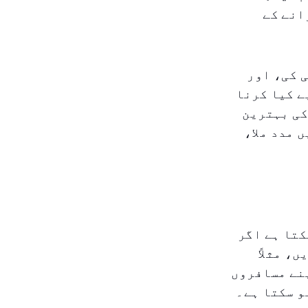
انے کے
 کی، اور
ے کیا کرنا
کی بہترین
 مدد ملا،
کتا ہے اگر
، مثلاً
نے مسافروں
و سکتا ہے۔