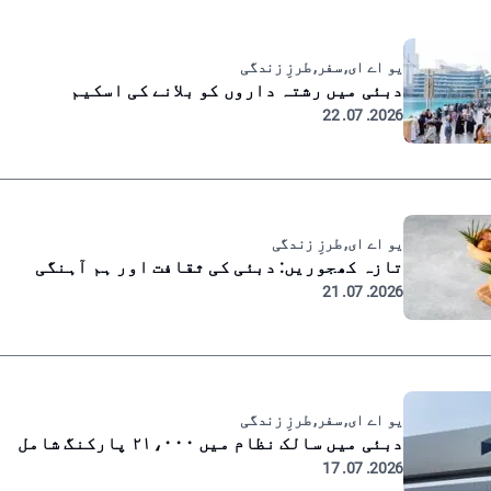
یو اے ای, سفر, طرزِ زندگی
دبئی میں رشتہ داروں کو بلانے کی اسکیم
2026. 07. 22
یو اے ای, طرزِ زندگی
تازہ کھجوریں: دبئی کی ثقافت اور ہم آہنگی
2026. 07. 21
یو اے ای, سفر, طرزِ زندگی
دبئی میں سالک نظام میں ۲۱،۰۰۰ پارکنگ شامل
2026. 07. 17