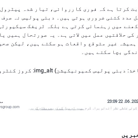
ت کرتا ہے کہ فوری کارروائی، تیار شدہ پیٹرول 
 مدد کتنی ضروری ہوتی ہیں۔ دبئی پولیس نہ صرف 
کھنے میں رہنمائی کرتی ہے بلکہ ٹریفک سیکیورٹی
کی حلاقتیں عمل میں لاتی ہے۔ یہ صورتحال ہمیں یاد
ہمیشہ غیر متوقع واقعات ہو سکتے ہیں، لیکن صحی
ندگی بچا سکتے ہیں۔
(مضمون کا ماخذ: دبئی پولیس کمیونیکی
2025. 06. 22
مص
wsgroup.com
 کوئی غلطی نظر آئے تو براہ کرم
ہمیں ای میل کے ذریعے مطلع کریں
۔
بریں