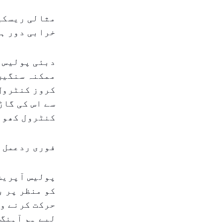
مثالی ریسکیو
خرابی دور ہ
دبئی پولیس ک
ممکنہ سنگین 
کروز کنٹرول 
سے اس کی گاڑ
کنٹرول کھو 
فوری ردعمل
پولیس آپریش
کو منظر پر ب
حرکت کرنے وا
لیے ہم آہنگ 