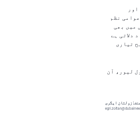
اور
عوامی نظم
 میں بھی
 دلاتی ہے
ح تیاری
شن) img_alt: کروز کنٹرول لیور، آن
نف: زولتان ایگری
egri.zoltan@dubaine