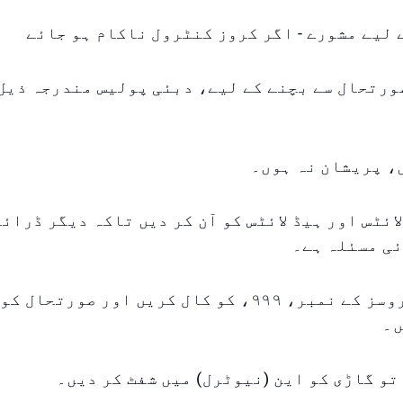
لیے مشورے - اگر کروز کنٹرول ناکام ہو جائے
ورتحال سے بچنے کے لیے، دبئی پولیس مندرجہ ذیل
، پریشان نہ ہوں۔
ائٹس اور ہیڈ لائٹس کو آن کر دیں تاکہ دیگر ڈرائ
ئی مسئلہ ہے۔
ایمرجنسی سروسز کے نمبر، ٩٩٩، کو کال کریں اور صور
ں۔
تو گاڑی کو این (نیوٹرل) میں شفٹ کر دیں۔