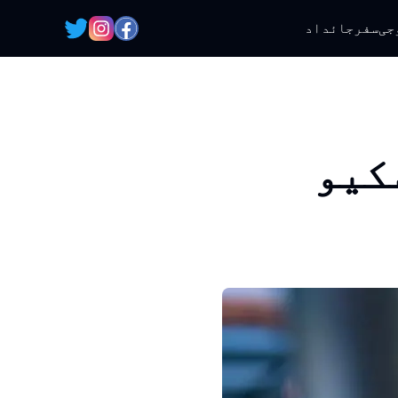
جی
سفر
جائداد
کیو