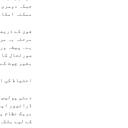
جبکہ دوسری ن
ممکنہ امکان
فون کے ذریعہ
مرحلہ بہ مرح
ہے۔ پیشہ ور
صورتحال کا ش
بغیر چوٹ کے 
احتیاط کی ا
دبئی پولیس ن
ڈرائیور اپنے
بریک نظام یا
کے لیے بلکہ 