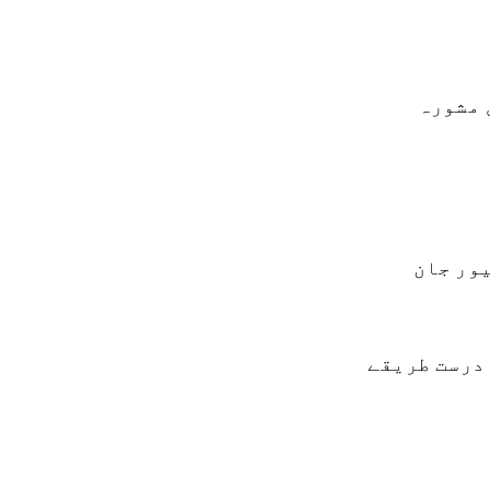
 مشورہ
یور جان
تحال کو درست طریقے