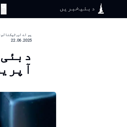
دبئیخبریں
تلاش
یو اے ای, ٹیکنالوج
2025. 06. 22
دبئی 
آپریش