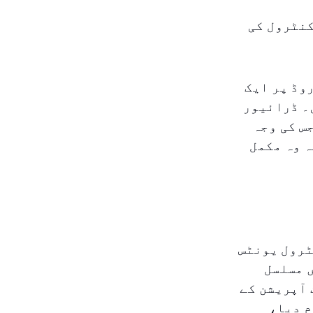
کنٹرول کی
وڈ پر ایک
۔ ڈرائیور
س کی وجہ
ہ وہ مکمل
ٹرول یونٹس
ں مسلسل
 آپریشن کے
م دیا،