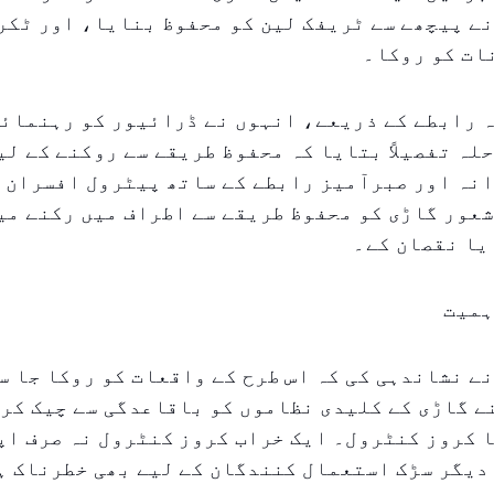
ے پیچھے سے ٹریفک لین کو محفوظ بنایا، اور ٹکر
ات کو روکا۔
 رابطے کے ذریعے، انہوں نے ڈرائیور کو رہنمائی
لہ تفصیلاً بتایا کہ محفوظ طریقے سے روکنے کے لی
انہ اور صبرآمیز رابطے کے ساتھ پیٹرول افسران 
عور گاڑی کو محفوظ طریقے سے اطراف میں رکنے میں
یا نقصان کے۔
ہمیت
ے نشاندہی کی کہ اس طرح کے واقعات کو روکا جا س
 گاڑی کے کلیدی نظاموں کو باقاعدگی سے چیک کریں
 کروز کنٹرول۔ ایک خراب کروز کنٹرول نہ صرف اپ
دیگر سڑک استعمال کنندگان کے لیے بھی خطرناک ہ