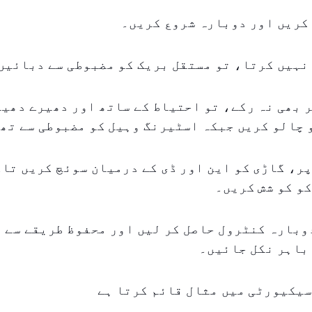
کریں اور دوبارہ شروع کریں۔
نہیں کرتا، تو مستقل بریک کو مضبوطی سے دبائیں
 بھی نہ رکے، تو احتیاط کے ساتھ اور دھیرے دھی
 چالو کریں جبکہ اسٹیرنگ وہیل کو مضبوطی سے تھ
ر، گاڑی کو این اور ڈی کے درمیان سوئچ کریں تاک
و کو شش کریں۔
وبارہ کنٹرول حاصل کر لیں اور محفوظ طریقے سے 
 باہر نکل جائیں۔
سیکیورٹی میں مثال قائم کرتا ہے