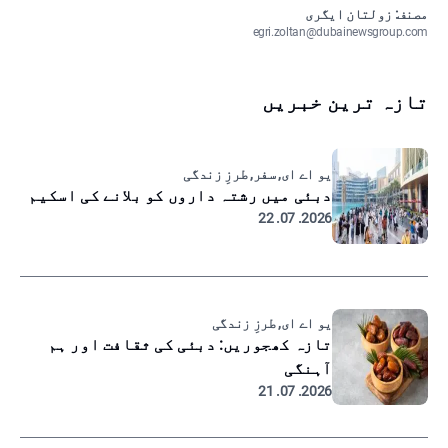
مصنف: زولتان ایگری
egri.zoltan@dubainewsgroup.com
تازہ ترین خبریں
یو اے ای, سفر, طرزِ زندگی
دبئی میں رشتہ داروں کو بلانے کی اسکیم
2026. 07. 22
یو اے ای, طرزِ زندگی
تازہ کھجوریں: دبئی کی ثقافت اور ہم
آہنگی
2026. 07. 21