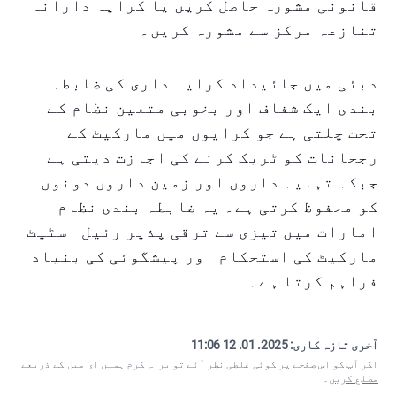
قانونی مشورہ حاصل کریں یا کرایہ دارانہ
تنازعہ مرکز سے مشورہ کریں۔
دبئی میں جائیداد کرایہ داری کی ضابطہ
بندی ایک شفاف اور بخوبی متعین نظام کے
تحت چلتی ہے جو کرایوں میں مارکیٹ کے
رجحانات کو ٹریک کرنے کی اجازت دیتی ہے
جبکہ تہایہ داروں اور زمین داروں دونوں
کو محفوظ کرتی ہے۔ یہ ضابطہ بندی نظام
امارات میں تیزی سے ترقی پذیر رئیل اسٹیٹ
مارکیٹ کی استحکام اور پیشگوئی کی بنیاد
فراہم کرتا ہے۔
آخری تازہ کاری:
2025. 01. 12 11:06
اگر آپ کو اس صفحے پر کوئی غلطی نظر آئے تو براہ کرم
ہمیں ای میل کے ذریعے
مطلع کریں
۔