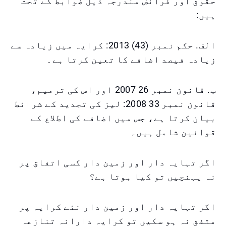
حقوق اور فرائض مندرجہ ذیل ضوابط کے تحت
ہیں:
الف. حکم نمبر (43) 2013: کرایہ میں زیادہ سے
زیادہ فیصد اضافے کا تعین کرتا ہے۔
ب. قانون نمبر 26 2007 اور اس کی ترمیم،
قانون نمبر 33 2008: لیز کی تجدید کے شرائط
بیان کرتا ہے، جس میں اضافے کی اطلاع کے
قوانین شامل ہیں۔
اگر تہایہ دار اور زمین دار کسی اتفاق پر
نہ پہنچیں تو کیا ہوتا ہے؟
اگر تہایہ دار اور زمین دار نئے کرایہ پر
متفق نہ ہو سکیں تو کرایہ دارانہ تنازعہ