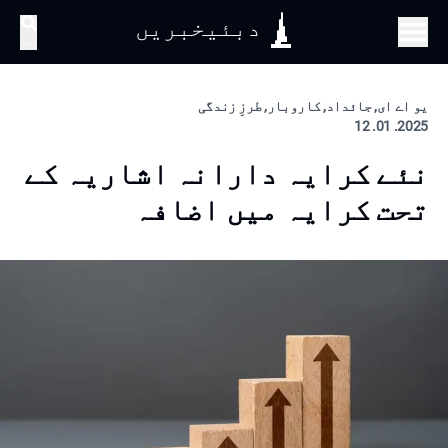
دبئیخبریں
تلاش
یو اے ای, جائداد, کاروبار, طرزِ زندگی
2025. 01. 12
نئے کرایہ دارانہ اشاریہ کے
تحت کرایہ میں اضافہ