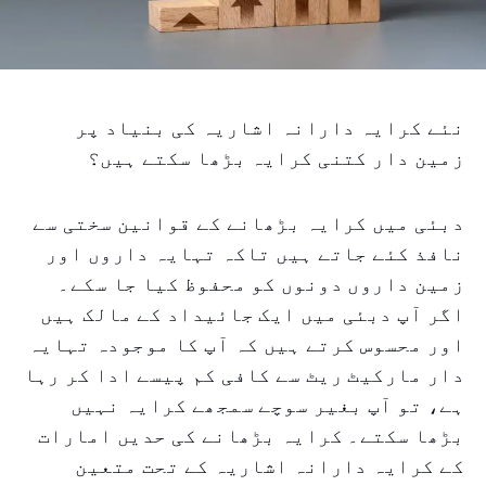
نئے کرایہ دارانہ اشاریہ کی بنیاد پر
زمین دار کتنی کرایہ بڑھا سکتے ہیں؟
دبئی میں کرایہ بڑھانے کے قوانین سختی سے
نافذ کئے جاتے ہیں تاکہ تہایہ داروں اور
زمین داروں دونوں کو محفوظ کیا جا سکے۔
اگر آپ دبئی میں ایک جائیداد کے مالک ہیں
اور محسوس کرتے ہیں کہ آپ کا موجودہ تہایہ
دار مارکیٹ ریٹ سے کافی کم پیسے ادا کر رہا
ہے، تو آپ بغیر سوچے سمجھے کرایہ نہیں
بڑھا سکتے۔ کرایہ بڑھانے کی حدیں امارات
کے کرایہ دارانہ اشاریہ کے تحت متعین