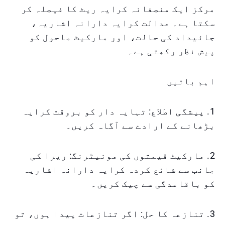
مرکز ایک منصفانہ کرایہ ریٹ کا فیصلہ کر
سکتا ہے۔ عدالت کرایہ دارانہ اشاریہ،
جائیداد کی حالت، اور مارکیٹ ماحول کو
پیش نظر رکھتی ہے۔
اہم باتیں
1. پیشگی اطلاع: تہایہ دار کو بروقت کرایہ
بڑھانے کے ارادے سے آگاہ کریں۔
2. مارکیٹ قیمتوں کی مونیٹرنگ: ریرا کی
جانب سے شائع کردہ کرایہ دارانہ اشاریہ
کو باقاعدگی سے چیک کریں۔
3. تنازعہ کا حل: اگر تنازعات پیدا ہوں، تو