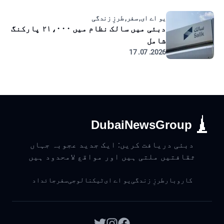
یو اے ای, سفر, طرزِ زندگی
دبئی میں سالک نظام میں ۲۱،۰۰۰ پارکنگ
شامل
2026. 07. 17
DubaiNewsGroup
دبئی دریافت کریں: ایک جدید عجوبہ جہاں
ثقافتیں ملتی ہیں اور مواقع لامحدود ہیں
کاروبار
طرزِ زندگی
یو اے ای
ٹیکنالوجی
سفر
جائداد