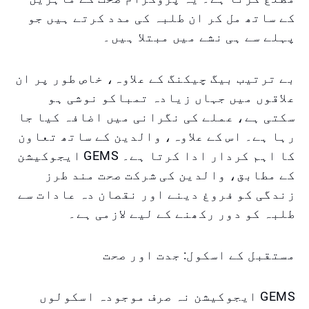
کے ساتھ مل کر ان طلبہ کی مدد کرتے ہیں جو
پہلے سے ہی نشے میں مبتلا ہیں۔
بے ترتیب بیگ چیکنگ کے علاوہ، خاص طور پر ان
علاقوں میں جہاں زیادہ تمباکو نوشی ہو
سکتی ہے، عملے کی نگرانی میں اضافہ کیا جا
رہا ہے۔ اس کے علاوہ، والدین کے ساتھ تعاون
کا اہم کردار ادا کرتا ہے۔ GEMS ایجوکیشن
کے مطابق، والدین کی شرکت صحت مند طرز
زندگی کو فروغ دینے اور نقصان دہ عادات سے
طلبہ کو دور رکھنے کے لیے لازمی ہے۔
مستقبل کے اسکول: جدت اور صحت
GEMS ایجوکیشن نہ صرف موجودہ اسکولوں