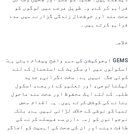
فراہم کر کے، وہ طویل عرصے میں لوگوں کو
صحت مند اور خوشحال زندگی گزارنے میں مدد
فراہم کرتے ہیں۔
خلاصہ
GEMS ایجوکیشن کی مہم واضح پیغام دیتی ہے:
اسکولوں میں ای سگریٹ کے استعمال کے لئے
کوئی جگہ نہیں ہے۔ سخت نگرانی، جدید
ٹیکنالوجی، اور تعلیم کے ذریعے، اسکول
طلبہ کے لئے ایک محفوظ اور صحت مند ماحول
بنانے کی کوشش کرتے ہیں۔ یہ اقدام محض
تمباکو نوشی کے خلاف لڑائی نہیں ہے، بلکہ
نوجوانوں کو زمہ داری سے فیصلے کرنے کی
طاقت دینے اور ان کی صحت کی اہمیت کو اجاگر