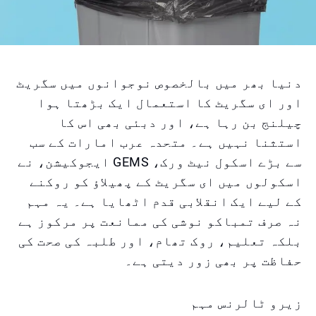
دنیا بھر میں بالخصوص نوجوانوں میں سگریٹ
اور ای سگریٹ کا استعمال ایک بڑھتا ہوا
چیلنج بن رہا ہے، اور دبئی بھی اس کا
استثنا نہیں ہے۔ متحدہ عرب امارات کے سب
سے بڑے اسکول نیٹ ورک، GEMS ایجوکیشن، نے
اسکولوں میں ای سگریٹ کے پھیلاؤ کو روکنے
کے لیے ایک انقلابی قدم اٹھایا ہے۔ یہ مہم
نہ صرف تمباکو نوشی کی ممانعت پر مرکوز ہے
بلکہ تعلیم، روک تھام، اور طلبہ کی صحت کی
حفاظت پر بھی زور دیتی ہے۔
زیرو ٹالرنس مہم