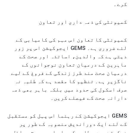
کرے۔
کمیونٹی کی ذمہ داری اور تعاون
کمیونٹی کا تعاون اس مہم کی کامیابی کے
لئے ضروری ہے۔ GEMS ایجوکیشن اس پر زور
دیتی ہے کہ والدین، اساتذہ اور صحت کے
ماہرین کے درمیان تعاون نوجوانوں کے
درمیان صحت مند طرز زندگی کے فروغ کے لیے
ناگزیر ہے۔ تنظیم کا مقصد ہے کہ طلبہ نہ
صرف اسکول کی حدود میں بلکہ باہر بھی ذمہ
دارانہ صحت کے فیصلے کریں۔
GEMS ایجوکیشن کے رہنما اس پہل کو مستقبل
کے لئے ایک دوراندیش منصوبہ کے طور پر
دیکھتے ہیں۔ طلبہ کو علم اور صحیح وسائل