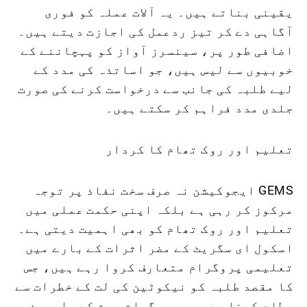
یقینی بناتے ہیں۔ یہ آلات عملہ کو فوری
آگاہی دے کر تیز ردعمل کی اجازت دیتے ہیں۔
اضافی طور پر، سینسرز آواز کو پہچاننے کے
خوبیوں سے لیس ہیں، جو اساتذہ کی مدد کے
لیے طلبہ کی جانب سے درخواست کرنے کی صورت
جلدی مدد فراہم کر سکتے ہیں۔
تعلیم اور روک تھام کا کردار
GEMS ایجوکیشن نہ صرف سخت نفاذ پر توجہ
مرکوز کر رہی ہے بلکہ اپنی حکمت عملی میں
تعلیم اور روک تھام کو بھی اہمیت دیتی ہے۔
اسکول ای سگریٹ کے مضر اثرات کے بارے میں
تعلیمی پروگرام متعارف کروا رہے ہیں، جس
کا مقصد طلبہ کو نیکوٹین کی لت کے خطرات سے
مطلع کرنا ہے۔ یہ پروگرام صحت کے ماہرین