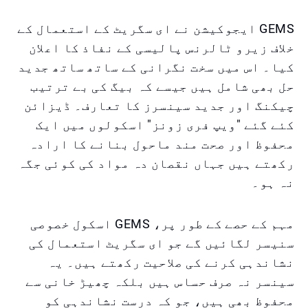
GEMS ایجوکیشن نے ای سگریٹ کے استعمال کے
خلاف زیرو ٹالرنس پالیسی کے نفاذ کا اعلان
کیا۔ اس میں سخت نگرانی کے ساتھ ساتھ جدید
حل بھی شامل ہیں جیسے کہ بیگ کی بے ترتیب
چیکنگ اور جدید سینسرز کا تعارف۔ ڈیزائن
کئے گئے "ویپ فری زونز" اسکولوں میں ایک
محفوظ اور صحت مند ماحول بنانے کا ارادہ
رکھتے ہیں جہاں نقصان دہ مواد کی کوئی جگہ
نہ ہو۔
مہم کے حصے کے طور پر، GEMS اسکول خصوصی
سنیسر لگائیں گے جو ای سگریٹ استعمال کی
نشاندہی کرنے کی صلاحیت رکھتے ہیں۔ یہ
سینسر نہ صرف حساس ہیں بلکہ چھیڑ خانی سے
محفوظ بھی ہیں، جو کہ درست نشاندہی کو