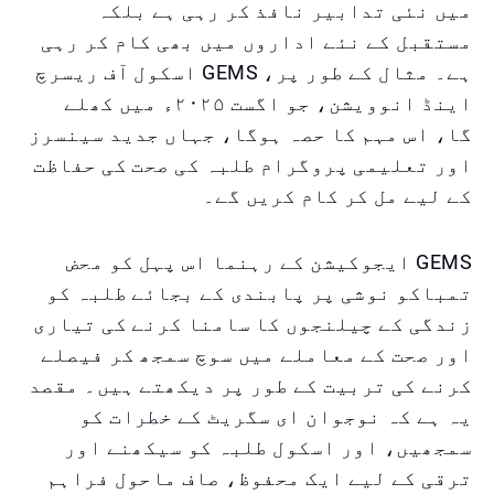
میں نئی تدابیر نافذ کر رہی ہے بلکہ
مستقبل کے نئے اداروں میں بھی کام کر رہی
ہے۔ مثال کے طور پر، GEMS اسکول آف ریسرچ
اینڈ انوویشن، جو اگست ۲۰۲۵ء میں کھلے
گا، اس مہم کا حصہ ہوگا، جہاں جدید سینسرز
اور تعلیمی پروگرام طلبہ کی صحت کی حفاظت
کے لیے مل کر کام کریں گے۔
GEMS ایجوکیشن کے رہنما اس پہل کو محض
تمباکو نوشی پر پابندی کے بجائے طلبہ کو
زندگی کے چیلنجوں کا سامنا کرنے کی تیاری
اور صحت کے معاملے میں سوچ سمجھ کر فیصلے
کرنے کی تربیت کے طور پر دیکھتے ہیں۔ مقصد
یہ ہے کہ نوجوان ای سگریٹ کے خطرات کو
سمجھیں، اور اسکول طلبہ کو سیکھنے اور
ترقی کے لیے ایک محفوظ، صاف ماحول فراہم