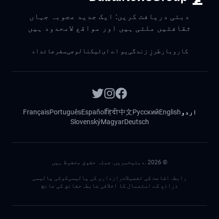
دبئی دریافت کریں: ایک جدید عجوبہ جہاں
ثقافتیں ملتی ہیں اور مواقع لامحدود ہیں
کاروبار
طرزِ زندگی
یو اے ای
ٹیکنالوجی
سفر
جائداد
اردو
English
Русский
中文
हिंदी
Español
Português
Français
Slovenský
Magyar
Deutsch
©
2026
.دبئیخبریں. جملہ حقوق محفوظ ہیں
رابطہ
اشاعت کی تفصیلات
رازداری کی پالیسی
کوکی پالیسی
ذرائع کے استعمال کا اخلاقی ضابطہ
حقائق کی جانچ