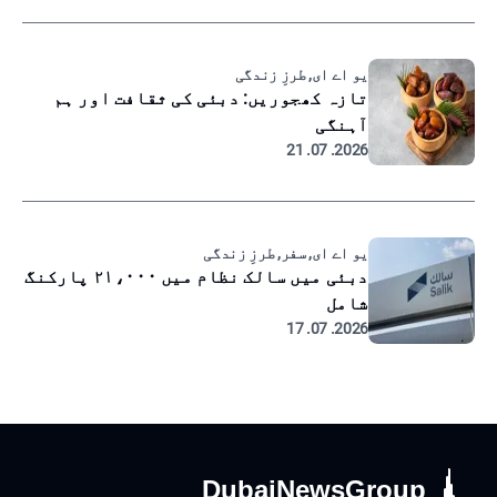
یو اے ای, طرزِ زندگی
تازہ کھجوریں: دبئی کی ثقافت اور ہم
آہنگی
2026. 07. 21
یو اے ای, سفر, طرزِ زندگی
دبئی میں سالک نظام میں ۲۱،۰۰۰ پارکنگ
شامل
2026. 07. 17
DubaiNewsGroup