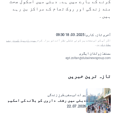
کرنے کے بارے میں ہے۔ دبئی میں اسکول صحت
مند زندگی اور روک تھام کے مراکز بن رہے
ہیں۔
آخری تازہ کاری:
2025. 03. 18 09:30
اگر آپ کو اس صفحے پر کوئی غلطی نظر آئے تو براہ کرم
ہمیں ای میل کے ذریعے
مطلع کریں
۔
مصنف: زولتان ایگری
egri.zoltan@dubainewsgroup.com
تازہ ترین خبریں
یو اے ای, سفر, طرزِ زندگی
دبئی میں رشتہ داروں کو بلانے کی اسکیم
2026. 07. 22