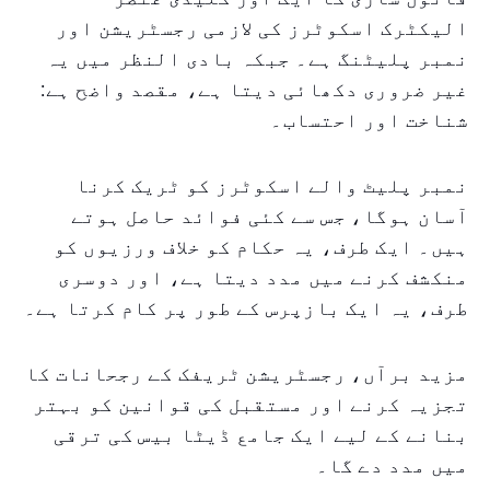
الیکٹرک اسکوٹرز کی لازمی رجسٹریشن اور
نمبر پلیٹنگ ہے۔ جبکہ بادی النظر میں یہ
غیر ضروری دکھائی دیتا ہے، مقصد واضح ہے:
شناخت اور احتساب۔
نمبر پلیٹ والے اسکوٹرز کو ٹریک کرنا
آسان ہوگا، جس سے کئی فوائد حاصل ہوتے
ہیں۔ ایک طرف، یہ حکام کو خلاف ورزیوں کو
منکشف کرنے میں مدد دیتا ہے، اور دوسری
طرف، یہ ایک بازپرس کے طور پر کام کرتا ہے۔
مزید برآں، رجسٹریشن ٹریفک کے رجحانات کا
تجزیہ کرنے اور مستقبل کی قوانین کو بہتر
بنانے کے لیے ایک جامع ڈیٹا بیس کی ترقی
میں مدد دے گا۔