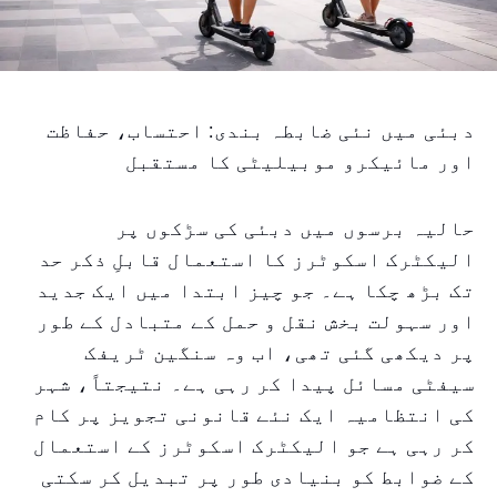
دبئی میں نئی ضابطہ بندی: احتساب، حفاظت
اور مائیکرو موبیلیٹی کا مستقبل
حالیہ برسوں میں دبئی کی سڑکوں پر
الیکٹرک اسکوٹرز کا استعمال قابلِ ذکر حد
تک بڑھ چکا ہے۔ جو چیز ابتدا میں ایک جدید
اور سہولت بخش نقل و حمل کے متبادل کے طور
پر دیکھی گئی تھی، اب وہ سنگین ٹریفک
سیفٹی مسائل پیدا کر رہی ہے۔ نتیجتاً، شہر
کی انتظامیہ ایک نئے قانونی تجویز پر کام
کر رہی ہے جو الیکٹرک اسکوٹرز کے استعمال
کے ضوابط کو بنیادی طور پر تبدیل کر سکتی