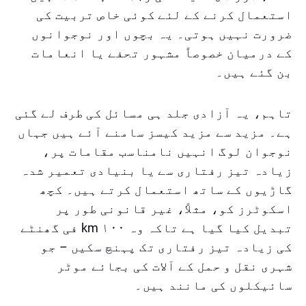
استعمال کرنے کے لئے کوئی خاص تربیت کی
ضرورت نہیں ہوتی۔ یہ بچوں اور نوجوانوں
کے درمیان خصوصاً مشہور تحفے یا انعامات
بن گئے ہیں۔
تاہم، یہ آزادی جلد ہی مسائل کی طرف لے گئی
ہے۔ مزید سے مزید کیسز سامنے آئے ہیں جہاں
نوجوان لوگ انہیں نامناسب مقامات پر،
زیادہ تیز رفتاری سے یا بنیادی تعمیر شدہ
گاڑیوں کے ساتھ استعمال کرتے ہیں۔ کچھ
اسکوٹرز کو، مثلاً، غیر قانونی طور پر
تبدیل کیا گیا ہے تاکہ وہ ۱۰۰ km فی گھنٹے
کی زیادہ تیز رفتاری تک پہنچ سکیں – جو
شہری نقل و حمل کے آلات کی بجائے موٹر
سائیکلوں کی مانند ہیں۔