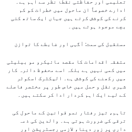
تعلیمی اور حفاظتی نقطۂ نظر سے اہم ہے۔
ادارے خصوصاً ان ماحول میں خطرات کو کم
کرنے کی کوشش کرتے ہیں جہاں ایک ساتھ کئی
بچے موجود ہوتے ہیں۔
مستقبل کی سمت: آگہی اور ضابطے کا توازن
متفقہ اقدامات کا مقصد مائیکرو مو بیلیٹی
میں کمی نہیں ہے بلکہ اسے محفوظ دائرہ کار
میں رکھنے کی کوشش ہے۔ الیکٹرک اسکوٹر
شہری نقل و حمل میں خاص طور پر مختصر فاصلے
کے لیے ایک اہم کردار ادا کر سکتے ہیں۔
تاہم، تیز رفتار نمو قوانین کے ماحول کی
ترقی کی ضرورت ہوتی ہے۔ والدین کی ذمہ
داری پر زور دینا، لازمی رجسٹریشن اور