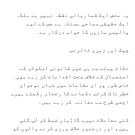
یہ محض ایک شماریاتی نقطہ نہیں ہے بلکہ
ایک حقیقی سماجی مسئلہ ہے جس کے لیے
پالیسی سازوں کا جواب درکار ہے۔
چیک اور زیرو ٹالرنس
حکام پہلے سے ہی غیر قانونی اسکوٹر کے
استعمال کے خلاف سخت اقدامات کر رہے ہیں۔
خاص طور پر ان مقامات میں جہاں نوجوان
خطرناک کرتب دکھانے کا رجحان رکھتے ہیں،
اچھی طرح سے معائنہ کر رہے ہیں۔
کئی معاملات میں، گاڑیاں ضبط کر لی گئی
ہیں، اور درجنوں خلاف ورزی کرنے والوں کو