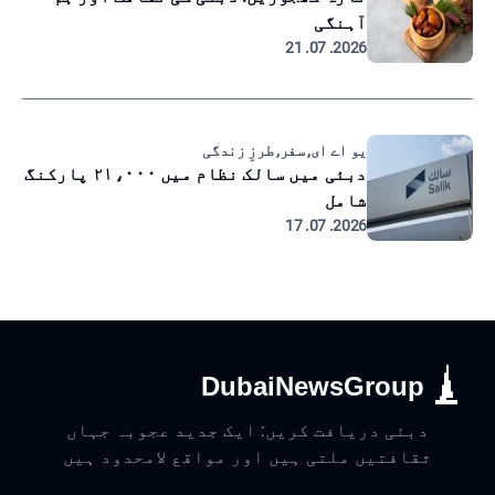
آہنگی
2026. 07. 21
یو اے ای, سفر, طرزِ زندگی
دبئی میں سالک نظام میں ۲۱،۰۰۰ پارکنگ
شامل
2026. 07. 17
DubaiNewsGroup
دبئی دریافت کریں: ایک جدید عجوبہ جہاں
ثقافتیں ملتی ہیں اور مواقع لامحدود ہیں