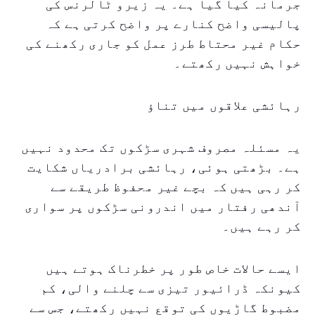
جرمانہ کیا گیا ہے۔ یہ زیرو ٹالرنس کی
پالیسی واضح کنارے پر واضح کرتی ہے کہ
حکام غیر محتاط طرز عمل کو جاری رکھنے کی
خواہش نہیں رکھتے۔
رہائشی علاقوں میں تناؤ
یہ مسئلہ مصروف شہری سڑکوں تک محدود نہیں
ہے۔ بڑھتی ہوئی، رہائشی برادریاں شکایت
کر رہی ہیں کہ بچے غیر محفوظ طریقے سے
آندھی رفتار میں اندرونی سڑکوں پر سواری
کر رہے ہیں۔
ایسے حالات خاص طور پر خطرناک ہوتے ہیں
کیونکہ ڈرائیور تیزی سے چلنے والی، کم
مضبوط گاڑیوں کی توقع نہیں رکھتے، جس سے