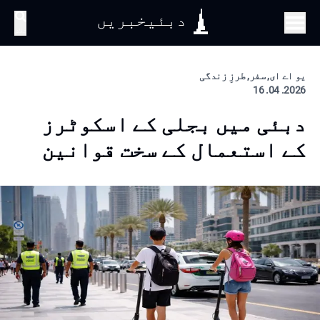
دبئیخبریں
تلاش
یو اے ای, سفر, طرزِ زندگی
2026. 04. 16
دبئی میں بجلی کے اسکوٹرز
کے استعمال کے سخت قوانین