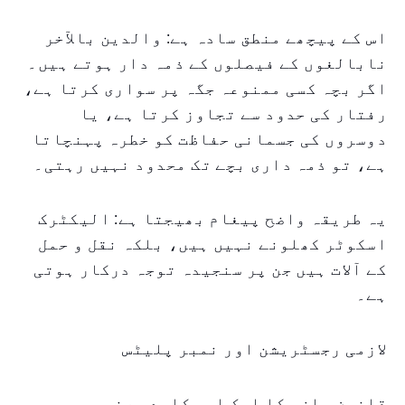
اس کے پیچھے منطق سادہ ہے: والدین بالآخر
نابالغوں کے فیصلوں کے ذمہ دار ہوتے ہیں۔
اگر بچہ کسی ممنوعہ جگہ پر سواری کرتا ہے،
رفتار کی حدود سے تجاوز کرتا ہے، یا
دوسروں کی جسمانی حفاظت کو خطرہ پہنچاتا
ہے، تو ذمہ داری بچے تک محدود نہیں رہتی۔
یہ طریقہ واضح پیغام بھیجتا ہے: الیکٹرک
اسکوٹر کھلونے نہیں ہیں، بلکہ نقل و حمل
کے آلات ہیں جن پر سنجیدہ توجہ درکار ہوتی
ہے۔
لازمی رجسٹریشن اور نمبر پلیٹس
قانون سازی کا ایک اور کلیدی عنصر