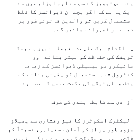
ہے۔ اس تجویز کے سب سے اہم اجزاء میں سے
ایک یہ ہے کہ اگر بچے ان ڈیوائسز کا غلط
استعمال کریں تو والدین قانونی طور پر
ذمہ دار ٹھہرائے جائیں گے۔
یہ اقدام ایک علیحدہ فیصلہ نہیں ہے بلکہ
ٹریفک کی حفاظت کو بہتر بنانے اور
مائیکرو مو بیلیٹی ڈیوائسز کے زیادہ
کنٹرول شدہ استعمال کو یقینی بنانے کے
ہدف والی ترقی کی حکمت عملی کا حصہ ہے۔
آزادی سے ضابطہ بندی کی طرف
الیکٹرک اسکوٹرز کا تیز رفتاری سے پھیلاؤ
جزوی طور پر ان کی آسان دستیابی، نسبتاً کم
لاگت، اور اس حقیقت کی وجہ سے ہے کہ انہیں