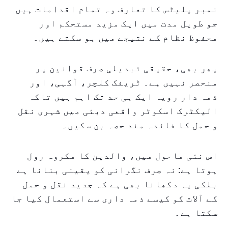
نمبر پلیٹس کا تعارف وہ تمام اقدامات ہیں
جو طویل مدت میں ایک مزید مستحکم اور
محفوظ نظام کے نتیجے میں ہو سکتے ہیں۔
پھر بھی، حقیقی تبدیلی صرف قوانین پر
منحصر نہیں ہے۔ ٹریفک کلچر، آگہی، اور
ذمہ دار رویہ ایک ہی حد تک اہم ہیں تاکہ
الیکٹرک اسکوٹر واقعی دبئی میں شہری نقل
و حمل کا فائدہ مند حصہ بن سکیں۔
اس نئی ماحول میں، والدین کا مکروہ رول
ہوتا ہے: نہ صرف نگرانی کو یقینی بنانا ہے
بلکی یہ دکھانا بھی ہے کہ جدید نقل و حمل
کے آلات کو کیسے ذمہ داری سے استعمال کیا جا
سکتا ہے۔