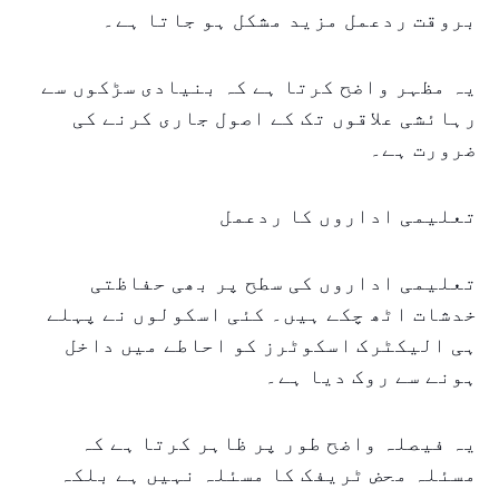
بروقت ردعمل مزید مشکل ہو جاتا ہے۔
یہ مظہر واضح کرتا ہے کہ بنیادی سڑکوں سے
رہائشی علاقوں تک کے اصول جاری کرنے کی
ضرورت ہے۔
تعلیمی اداروں کا ردعمل
تعلیمی اداروں کی سطح پر بھی حفاظتی
خدشات اٹھ چکے ہیں۔ کئی اسکولوں نے پہلے
ہی الیکٹرک اسکوٹرز کو احاطے میں داخل
ہونے سے روک دیا ہے۔
یہ فیصلہ واضح طور پر ظاہر کرتا ہے کہ
مسئلہ محض ٹریفک کا مسئلہ نہیں ہے بلکہ