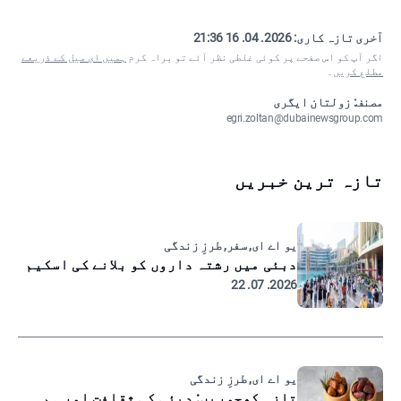
آخری تازہ کاری:
2026. 04. 16 21:36
اگر آپ کو اس صفحے پر کوئی غلطی نظر آئے تو براہ کرم
ہمیں ای میل کے ذریعے
مطلع کریں
۔
مصنف: زولتان ایگری
egri.zoltan@dubainewsgroup.com
تازہ ترین خبریں
یو اے ای, سفر, طرزِ زندگی
دبئی میں رشتہ داروں کو بلانے کی اسکیم
2026. 07. 22
یو اے ای, طرزِ زندگی
تازہ کھجوریں: دبئی کی ثقافت اور ہم