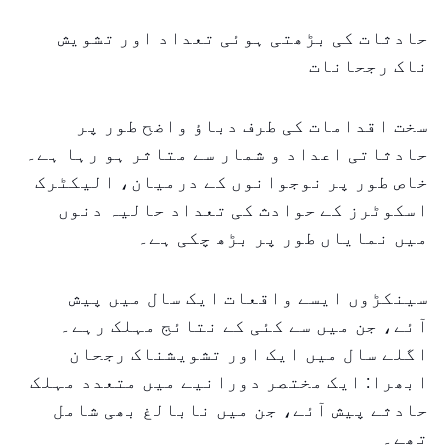
حادثات کی بڑھتی ہوئی تعداد اور تشویش
ناک رجحانات
سخت اقدامات کی طرف دباؤ واضح طور پر
حادثاتی اعداد و شمار سے متاثر ہو رہا ہے۔
خاص طور پر نوجوانوں کے درمیان، الیکٹرک
اسکوٹرز کے حوادث کی تعداد حالیہ دنوں
میں نمایاں طور پر بڑھ چکی ہے۔
سینکڑوں ایسے واقعات ایک سال میں پیش
آئے، جن میں سے کئی کے نتائج مہلک رہے۔
اگلے سال میں ایک اور تشویشناک رجحان
ابھرا: ایک مختصر دورانیے میں متعدد مہلک
حادثے پیش آئے، جن میں نابالغ بھی شامل
تھے۔