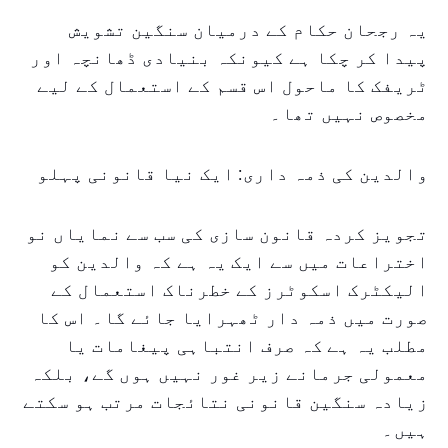
یہ رجحان حکام کے درمیان سنگین تشویش
پیدا کر چکا ہے کیونکہ بنیادی ڈھانچہ اور
ٹریفک کا ماحول اس قسم کے استعمال کے لیے
مخصوص نہیں تھا۔
والدین کی ذمہ داری: ایک نیا قانونی پہلو
تجویز کردہ قانون سازی کی سب سے نمایاں نو
اختراعات میں سے ایک یہ ہے کہ والدین کو
الیکٹرک اسکوٹرز کے خطرناک استعمال کے
صورت میں ذمہ دار ٹھہرایا جائے گا۔ اس کا
مطلب یہ ہے کہ صرف انتباہی پیغامات یا
معمولی جرمانے زیر غور نہیں ہوں گے، بلکہ
زیادہ سنگین قانونی نتائجات مرتب ہو سکتے
ہیں۔