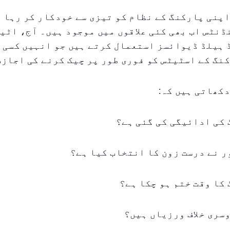
پنی پارکنگ کے نظام کو تیزی سے خودکار کر رہا 
نٹس اب بھی کئی علاقوں میں موجود ہیں۔ آج، اٹی
 ہیلڈ ڈیوائسز استعمال کرتے ہیں جو انہیں کسی 
نگ کے اسٹیٹس کو فوری طور پر چیک کرنے کی اجازت
کھاتی ہیں کہ:
 کی ادائیگی کی گئی ہے؟
ر نے درست زون کا انتخاب کیا ہے؟
 کا وقت ختم ہو چکا ہے؟
وسری خلاف ورزیاں ہیں؟