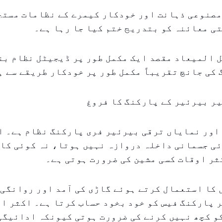
مصنوعی ذہانت اور خودکار کیمرے کے نظامات مستح
ی معائنہ کو بتدریج ختم کیا جا رہا ہے۔
 المیعاد مقصد ایک مکمل طور پر ڈیجیٹل نظام بن
کی جانچ تقریباً مکمل طور پر خودکار طریقے سے ہ
ر بیرئیر کے پارکنگ کا فروغ
اور نمایاں ترقی بیرئیر فری پارکنگ نظام ہے۔ ا
ئی جسمانی داخلہ دروازہ نہیں ہوتا، نہ کوئی کا
ثر اوقات کسی مشین کی ضرورت ہوتی ہے۔
کا استعمال کرتے ہوئے گاڑی کی آمد اور روانگی 
 پارکنگ فیس کو خود بخود حساب کرتا ہے۔ اکثر ا
و کچھ نہیں کرنے کی ضرورت ہوتی کیونکہ ادائیگی