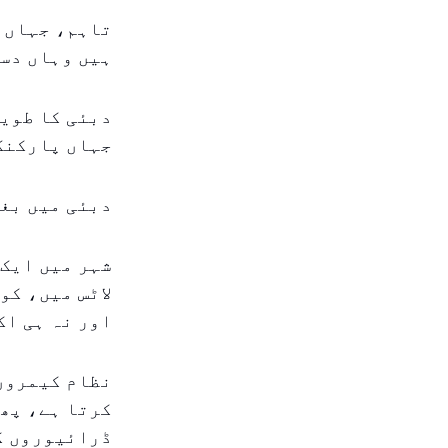
تاہم، جہاں 
ہیں وہاں دست
دبئی کا طویل
جہاں پارکنگ 
دبئی میں بغی
شہر میں ایک 
لاٹس میں، کو
اور نہ ہی اک
نظام کیمروں 
کرتا ہے، پھر
ڈرائیوروں ک