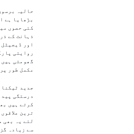
حالیہ برسوں 
بڑھایا ہے او
کئی حصوں میں
ذہانت کے ذری
اور ڈیجیٹل 
روایتی پارکن
گھومتی ہیں،
مکمل طور پر 
جدید ٹیکنال
درستگی پیدا 
کرتے ہیں بھی
ترین علاقوں 
لئے یہ بھی م
سے زیادہ گزا