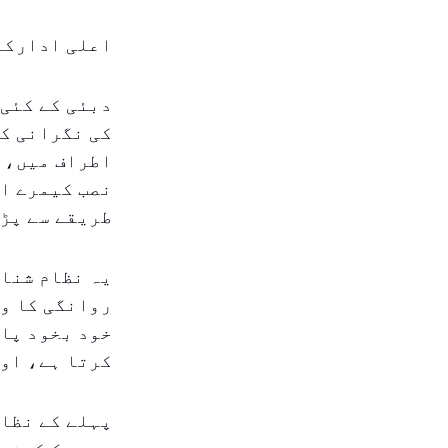
اعلی ادارکا
دبئی کے کئی 
اطراف میں، ا
نصب کیمرے او
طریقے سے پڑ
یہ نظام شناخ
روانگی کا وق
خود بخود پار
کرتا ہے، اور
پہلے کے نظام