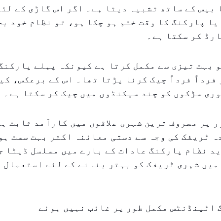
بیس کے ساتھ تشبیہ دیتا ہے۔ اگر اس گاڑی کے لئ
یا پارکنگ کا وقت ختم ہو چکا ہو، تو نظام خود بخ
رڈ کر سکتا ہے۔
 بہت تیزی سے مکمل کرتا ہے کیونکہ پہلے پارکنگ
 فرداً فرداً چیک کرنا پڑتا تھا۔ اس کے برعکس، کی
ری سڑکوں کو چند سیکنڈوں میں چیک کر سکتا ہے۔
ر پر مصروف ترین شہری علاقوں میں کارآمد ثابت ہو
 ٹریفک کی وجہ سے دستی معائنہ اکثر بہت سست ہو
ید نظام پارکنگ عادات کے بارے میں مسلسل ڈیٹا ج
میں شہری ٹریفک کو بہتر بنانے کے لئے استعمال ک
 اٹینڈنٹس مکمل طور پر غائب نہیں ہوئے