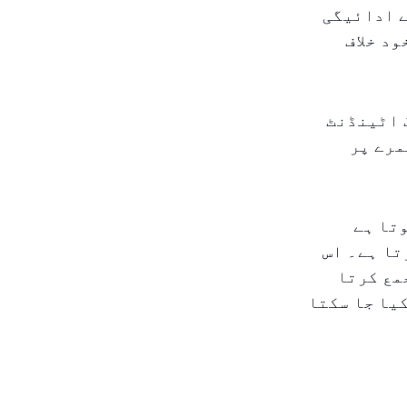
ے ادائیگی
ود خلاف
 اٹینڈنٹ
مرے پر
تا ہے
تا ہے۔ اس
مع کرتا
یا جا سکتا