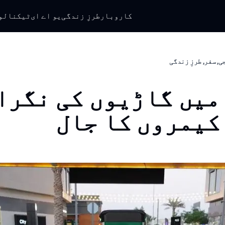
کاروبار
طرزِ زندگی
یو اے ای
ٹیکنالو
, سفر, طرزِ زندگی
میں گاڑیوں کی نگرا
کیمروں کا جال