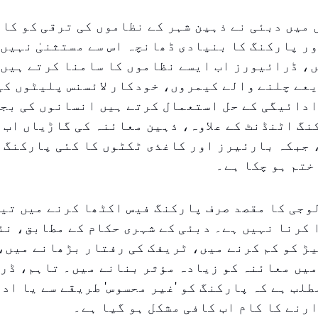
میں دبئی نے ذہین شہر کے نظاموں کی ترقی کو کاف
ر پارکنگ کا بنیادی ڈھانچہ اس سے مستثنیٰ نہیں 
، ڈرائیورز اب ایسے نظاموں کا سامنا کرتے ہیں 
عے چلنے والے کیمروں، خودکار لائسنس پلیٹوں کی
ادائیگی کے حل استعمال کرتے ہیں انسانوں کی بج
گ اٹنڈنٹ کے علاوہ، ذہین معائنہ کی گاڑیاں اب 
 جبکہ بارئیرز اور کاغذی ٹکٹوں کا کئی پارکنگ 
ختم ہو چکا ہے۔
وجی کا مقصد صرف پارکنگ فیس اکٹھا کرنے میں تی
کرنا نہیں ہے۔ دبئی کے شہری حکام کے مطابق، نئ
ڑ کو کم کرنے میں، ٹریفک کی رفتار بڑھانے میں،
میں معائنہ کو زیادہ مؤثر بنانے میں۔ تاہم، ڈر
طلب ہے کہ پارکنگ کو 'غیر محسوس' طریقے سے یا ادا
رنے کا کام اب کافی مشکل ہو گیا ہے۔