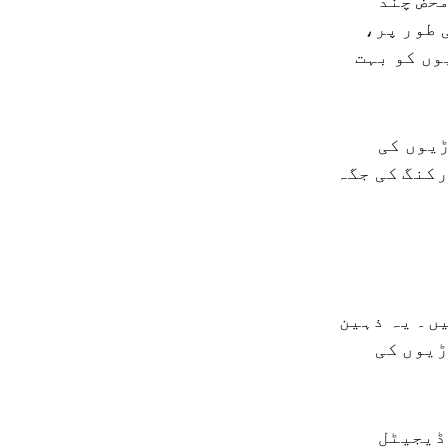
محض چند
 طور پر،
وں کو بہت
ڑیوں کی
رکنگ کی جگہ
ں۔ یہ ذہین
ڑیوں کی
 ڈیجیٹل