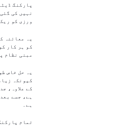
پارکنگ ڈیٹا 
نہیں کی گئی 
ورزی کو ریکا
یہ معائنہ کو
کو ہر کار کو
مبنی نظام پو
یہ حل خاص طو
کیونکہ زیادہ
کے علاوہ، جد
ہے، جسے بعد 
ہے۔
تمام پارکنگ