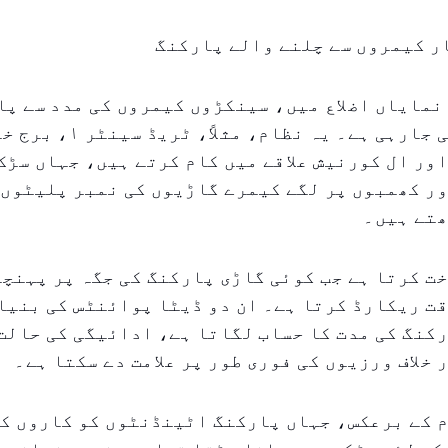
ر کیمروں سے چلنے والے پارکنگ
نمایاں اضلاع میں، سینکڑوں کیمروں کی مدد سے پ
کی نگرانی کی جارہی ہے۔ یہ نظام، م
ور ال کورنیش علاقے میں کام کرتے ہیں، جہاں سڑک
ر کھمبوں پر لگے کیمرے گاڑیوں کی نمبر پلیٹوں 
ھتے ہیں۔
ت کرتا ہے جب کوئی گاڑی پارکنگ کی جگہ پر پہنچت
ت ریکارڈ کرتا ہے۔ ان دو ڈیٹا پوائنٹس کی بنیا
کنگ کی مدت کا حساب لگاتا ہے، ادائیگی کی حالت
 خلاف ورزیوں کی فوری طور پر علامت دے سکتا ہے۔
 کے برعکس، جہاں پارکنگ اٹینڈنٹوں کو کاروں کو