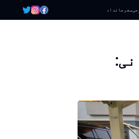
جی
سفر
جائداد
نی: