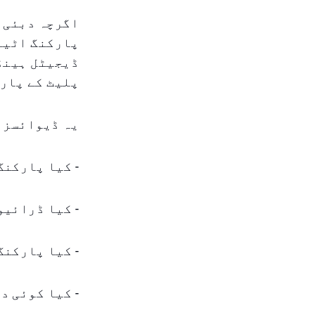
اگرچہ دبئی ا
پارکنگ اٹینڈ
ڈیجیٹل ہینڈ
پلیٹ کے پارک
یہ ڈیوائسز د
- کیا پارکنگ
- کیا ڈرائیو
- کیا پارکنگ
- کیا کوئی د