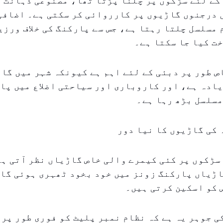
کے لئے سڑکوں پر چلنا پڑتا تھا، مصنوعی ذہانت 
 درجنوں گاڑیوں پر کارروائی کر سکتی ہے۔ اضافی
مسلسل چلتا رہتا ہے، جس سے پارکنگ کی خلاف ورزی
ت کیا جا سکتا ہے۔
 طور پر دبئی کے لئے اہم ہے کیونکہ شہر میں گا
ادہ ہے، اور کاروباری اور سیاحتی اضلاع میں پا
مسلسل بڑھ رہا ہے۔
کی گاڑیوں کا نیا دور
سڑکوں پر کئی کیمرے والی خاص گاڑیاں نظر آتی ہی
اڑیاں پارکنگ زونز میں خود بخود ٹھہری ہوئی گا
 کو اسکین کرتی ہیں۔
 جوہر یہ ہے کہ نظام نمبر پلیٹ کو فوری طور پر