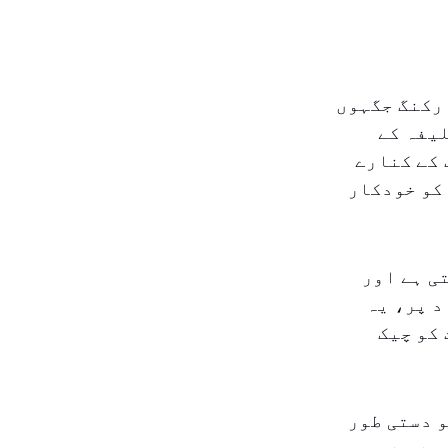
ارکنگ جگہوں
ثلاً، ٹریڈ سینٹر ۱، برج خلیفہ کے
 کے کنارے
کو خودکار
ی ہے اور
د پر، یہ
 کو چیک
 دستی طور