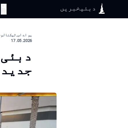
دبئیخبریں
تلاش
یو اے ای, ٹیکنالوجی
2026. 05. 17
دبئی 
جدید 