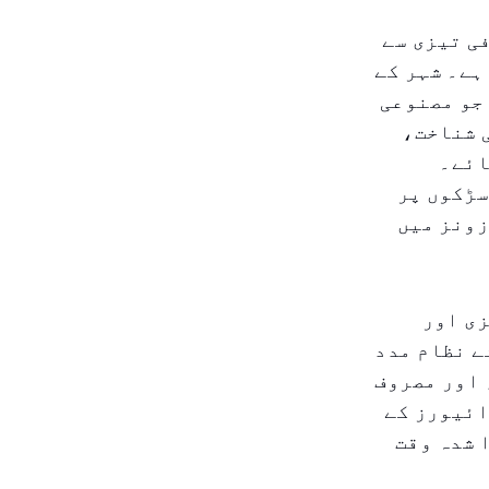
ی تیزی سے
ہے۔ شہر کے
جو مصنوعی
 شناخت،
ائے۔
سڑکوں پر
زونز میں
زی اور
ے نظام مدد
 اور مصروف
ائیورز کے
 شدہ وقت