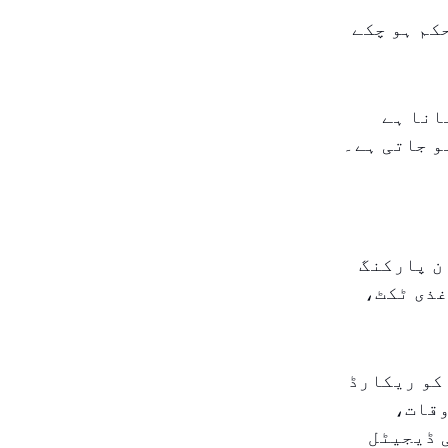
کم ہو چکے
انا ہے
و جاتی ہے۔
ن پارکنگ
غذی ٹکٹ،
کو ریکارڈ
وقات،
 ڈیجیٹل