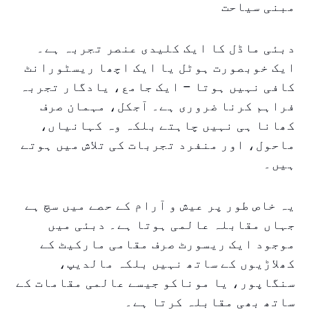
مبنی سیاحت
دبئی ماڈل کا ایک کلیدی عنصر تجربہ ہے۔
ایک خوبصورت ہوٹل یا ایک اچھا ریسٹورانٹ
کافی نہیں ہوتا – ایک جامع، یادگار تجربہ
فراہم کرنا ضروری ہے۔ آجکل، مہمان صرف
کھانا ہی نہیں چاہتے بلکہ وہ کہانیاں،
ماحول، اور منفرد تجربات کی تلاش میں ہوتے
ہیں۔
یہ خاص طور پر عیش و آرام کے حصے میں سچ ہے
جہاں مقابلہ عالمی ہوتا ہے۔ دبئی میں
موجود ایک ریسورٹ صرف مقامی مارکیٹ کے
کھلاڑیوں کے ساتھ نہیں بلکہ مالدیپ،
سنگاپور، یا موناکو جیسے عالمی مقامات کے
ساتھ بھی مقابلہ کرتا ہے۔