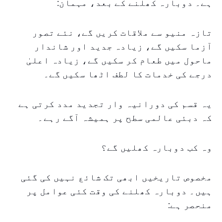
ہے۔ دوبارہ کھلنے کے بعد، مہمان:
تازہ منیو سے ملاقات کریں گے، نئے تصور
آزما سکیں گے، زیادہ جدید اور شاندار
ماحول میں طعام کر سکیں گے، زیادہ اعلیٰ
درجے کی خدمات کا لطف اٹھا سکیں گے۔
یہ قسم کی دورانیہ وار تجدید مدد کرتی ہے
کہ دبئی عالمی سطح پر ہمیشہ آگے رہے۔
وہ کب دوبارہ کھلیں گے؟
مخصوص تاریخیں ابھی تک شائع نہیں کی گئی
ہیں۔ دوبارہ کھلنے کی وقت کئی عوامل پر
منحصر ہے: