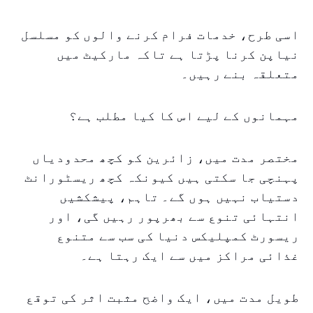
اسی طرح، خدمات فرام کرنے والوں کو مسلسل
نیاپن کرنا پڑتا ہے تاکہ مارکیٹ میں
متعلقہ بنے رہیں۔
مہمانوں کے لیے اس کا کیا مطلب ہے؟
مختصر مدت میں، زائرین کو کچھ محدودیاں
پہنچی جا سکتی ہیں کیونکہ کچھ ریسٹورانٹ
دستیاب نہیں ہوں گے۔ تاہم، پیشکشیں
انتہائی تنوع سے بھرپور رہیں گی، اور
ریسورٹ کمپلیکس دنیا کی سب سے متنوع
غذائی مراکز میں سے ایک رہتا ہے۔
طویل مدت میں، ایک واضح مثبت اثر کی توقع