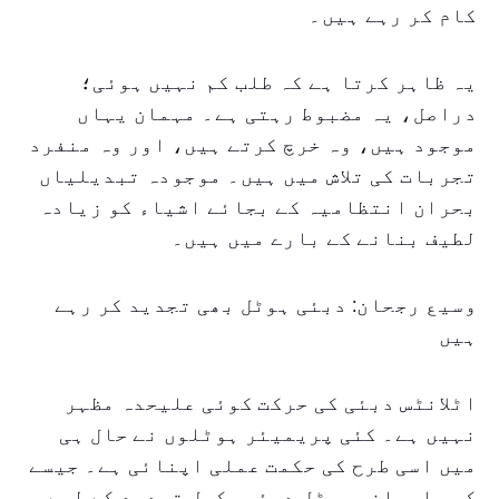
کام کر رہے ہیں۔
یہ ظاہر کرتا ہے کہ طلب کم نہیں ہوئی؛
دراصل، یہ مضبوط رہتی ہے۔ مہمان یہاں
موجود ہیں، وہ خرچ کرتے ہیں، اور وہ منفرد
تجربات کی تلاش میں ہیں۔ موجودہ تبدیلیاں
بحران انتظامیہ کے بجائے اشیاء کو زیادہ
لطیف بنانے کے بارے میں ہیں۔
وسیع رجحان: دبئی ہوٹل بھی تجدید کر رہے
ہیں
اٹلانٹس دبئی کی حرکت کوئی علیحدہ مظہر
نہیں ہے۔ کئی پریمیئر ہوٹلوں نے حال ہی
میں اسی طرح کی حکمت عملی اپنائی ہے۔ جیسے
کہ، ارمانی ہوٹل دبئی مکمل تجدید کے لیے