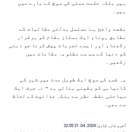
ہیں بلکہ حکمت عملی کی سوچ کے بارے میں
ہیں۔
مقصد واضح ہے: مسلسل بدلتی مطالبات کے
مطابق ہونا، ایک ممتاز مقام کو برقرار
رکھنا، اور ایسے تجربات پیش کرنا جو دبئی
کو دنیا کے سب سے مطلوبہ مقامات میں
رکھیں۔
یہ قسم کی سوچ ایک طویل مدت میں شہر کی
کامیابی کو یقینی بناتی ہے – نہ صرف ایک
سیاحتی نقطہ نظر سے بلکہ غذائیت کے لحاظ
سے بھی۔
آخری تازہ کاری:
2026. 04. 21 22:55