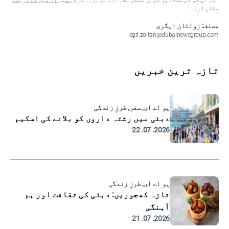
اگر آپ کو اس صفحے پر کوئی غلطی نظر آئے تو براہ کرم
ہمیں ای میل کے ذریعے
مطلع کریں
۔
مصنف: زولتان ایگری
egri.zoltan@dubainewsgroup.com
تازہ ترین خبریں
یو اے ای, سفر, طرزِ زندگی
دبئی میں رشتہ داروں کو بلانے کی اسکیم
2026. 07. 22
یو اے ای, طرزِ زندگی
تازہ کھجوریں: دبئی کی ثقافت اور ہم
آہنگی
2026. 07. 21