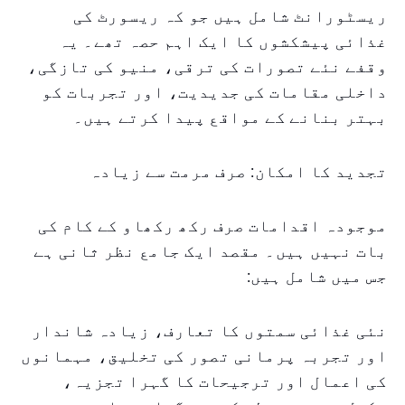
ریسٹورانٹ شامل ہیں جو کہ ریسورٹ کی
غذائی پیشکشوں کا ایک اہم حصہ تھے۔ یہ
وقفے نئے تصورات کی ترقی، منیو کی تازگی،
داخلی مقامات کی جدیدیت، اور تجربات کو
بہتر بنانے کے مواقع پیدا کرتے ہیں۔
تجدید کا امکان: صرف مرمت سے زیادہ
موجودہ اقدامات صرف رکھ رکھاو کے کام کی
بات نہیں ہیں۔ مقصد ایک جامع نظر ثانی ہے
جس میں شامل ہیں:
نئی غذائی سمتوں کا تعارف، زیادہ شاندار
اور تجربہ پرمانی تصور کی تخلیق، مہمانوں
کی اعمال اور ترجیحات کا گہرا تجزیہ،