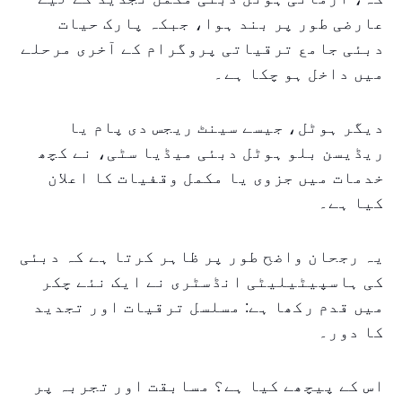
عارضی طور پر بند ہوا، جبکہ پارک حیات
دبئی جامع ترقیاتی پروگرام کے آخری مرحلے
میں داخل ہو چکا ہے۔
دیگر ہوٹل، جیسے سینٹ ریجس دی پام یا
ریڈیسن بلو ہوٹل دبئی میڈیا سٹی، نے کچھ
خدمات میں جزوی یا مکمل وقفیات کا اعلان
کیا ہے۔
یہ رجحان واضح طور پر ظاہر کرتا ہے کہ دبئی
کی ہاسپیٹیلیٹی انڈسٹری نے ایک نئے چکر
میں قدم رکھا ہے: مسلسل ترقیات اور تجدید
کا دور۔
اس کے پیچھے کیا ہے؟ مسابقت اور تجربہ پر