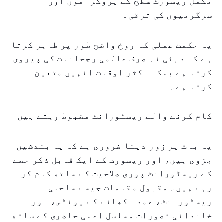
مکمل ریسورٹ سطح کے پروگراموں اور
سرگرمیوں کی ترقی۔
یہ حکمت عملی کا روخ واضح طور پر ظاہر کرتا
ہے کہ دبئی نہ صرف عالمی رجحانات کی پیروی
کرتا ہے بلکہ اکثر اوقات انہیں متعین
کرتا ہے۔
کام کرنے والے ریسٹورانٹ مضبوط رہتے ہیں
یہ بات پر زور دینا ضروری ہے کہ یہ بندشیں
جزوی ہیں، اور ریسورٹ کے ایک قابل ذکر حصے
کے ریسٹورانٹ پوری صلاحیت کے ساتھ کام کر
رہے ہیں۔ مقبول مقامات جیسے ساحلی
ریسٹورانٹ، عمدہ کھانے کے یونٹس، اور
خاندانی تصورات مسلسل اعلیٰ حاضری کے ساتھ