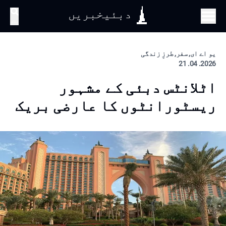
دبئیخبریں
تلاش
یو اے ای, سفر, طرزِ زندگی
2026. 04. 21
اٹلانٹس دبئی کے مشہور
ریسٹورانٹوں کا عارضی بریک