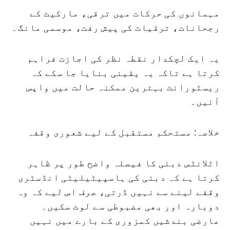
مہمانوں کی حرکات میں ترقی، مارکیٹ کے
رجحانات، ترقیات کی پیش رفت، موسمی مانگ۔
یہ ایک لچکدار نقطہ نظر کی اجازت فراہم
کرتا ہے تاکہ یہ یقینی بنایا جا سکے کہ
ریسٹورانٹ بہترین ممکنہ حالت میں واپس
آئیں۔
خلاصہ: مستحکم مستقبل کے لیے شعوری وقفہ
اٹلانٹس دبئی کا فیصلہ واضح طور پر ظاہر
کرتا ہے کہ دبئی کی ہاسپیٹیلیٹی انڈسٹری
وقفے لینے سے نہیں ڈرتی، صرف اس لیے کہ وہ
دوبارہ اور بھی مضبوطی سے لوٹ سکیں۔
عارضی بندشیں کمزوری کے بارے میں نہیں