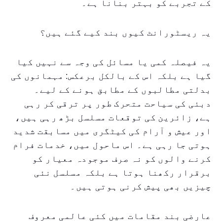
کے تجربے کو بہتر بنانا ہے۔
یہ ریسٹورانٹ کیوں بند کیے گئے ہیں؟
یہ فیصلہ کمی یا مسائل کی وجہ سے نہیں کیا
گیا ہے بلکہ اس کے بالکل برعکس: مہمانوں کی
بدلتی مطالبوں کے مطابق ہونے کے لیے۔
دبئی کی سیاحت متحرک طور پر ترقی کر رہی
ہے، زائرین کی توقعات مسلسل بڑھ رہی ہیں،
اور عیش و آرام کی کیٹگری میں مسابقت شدید
ہوتی جا رہی ہے۔ اس ماحول میں، خدمات فرام
کرنے والوں کو نہ صرف موجودہ معیار کو
برقرار رکھنا ہوتا ہے بلکہ مسلسل نئی
چیزیں بھی پیش کرنی ہوتی ہیں۔
عارضی بند مقامات میں کئی عالمی معروف