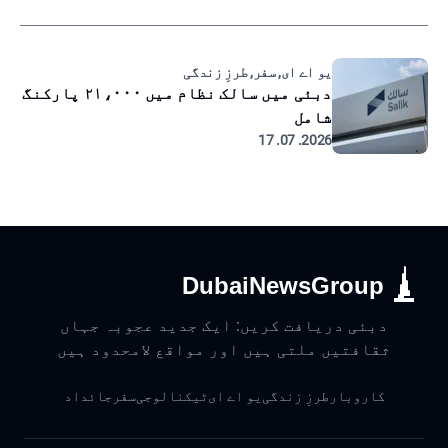
یو اے ای, سفر, طرزِ زندگی
دبئی میں سالک نظام میں ۲۱،۰۰۰ پارکنگ
شامل
2026. 07. 17
DubaiNewsGroup
دبئی دریافت کریں: ایک جدید عجوبہ جہاں
ثقافتیں ملتی ہیں اور مواقع لامحدود ہیں
کاروبار
طرزِ زندگی
یو اے ای
ٹیکنالوجی
سفر
جائداد