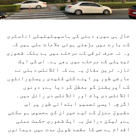
حال ہی میں، دبئی کی ہاسپیٹیلیٹی انڈسٹری
کے بارے میں بڑھتی ہوئی علامات ملی ہیں کہ
وہ نہ صرف ترقی کے مرحلے میں ہے بلکہ شعوری
تبدیلی کے مرحلے میں بھی ہے۔ اس کی ایک
تازہ ترین مثال یہ ہے کہ اٹلانٹس دبئی نے
عارضی طور پر اپنے کئی کلیدی ریسٹورانٹوں
کے آپریشنز کو معطل کر دیا ہے، دونوں
اٹلانٹس دی پام اور اٹلانٹس دی رائل میں۔
اگرچہ ایسی تصمیم ابتدائی طور پر اس
مقبول منزل کے لیے حیران کن محسوس ہو سکتی
ہے، لیکن دراصل یہ ایک شعوری حکمت عملی
اقدام ہے جس کا مقصد طویل مدت میں مہمانوں