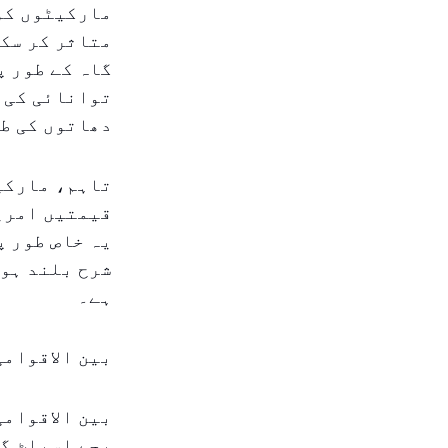
مارکیٹوں کو 
متاثر کر سکت
گاہ کے طور پ
توانائی کی ق
دھاتوں کی طر
تاہم، مارکیٹ
قیمتیں امریک
یہ خاص طور پ
شرح بلند ہو 
ہے۔
بین الاقوامی