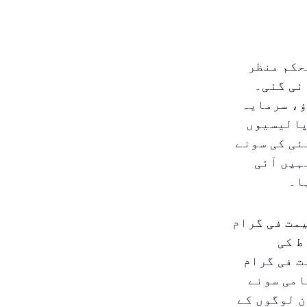
حکم منظر
ئی گئی۔
ؤ، سرمایہ
پالیسیوں
ئی کی سونے
ہیں آئی
ا۔
 قیراط سونے کی قیمت فی گرام
قیمت ۴۶۰٫۲۵ درہم، ۲۱ قیراط کی
ور ۱۴ قیراط کی قیمت فی گرام
قامی سونے
ن لوگوں کے