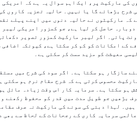
 کی مارکیٹ پر، ایک اہم سوال یہ ہے کہ امریکی 
 شرح بڑھائے گا یا نہیں۔ حالیہ تجزیہ کاروں کی
 کہ مارکیٹوں نے حالیہ دنوں میں اپنے پہلے نقص
دوبارہ حاصل کر لیا ہے، جو کمزور امریکی لیبر 
نت پائی۔ اگر لیبر مارکیٹ کمزور تصویر دکھاتی 
ے کے امکانات کو کم کر سکتا ہے، کیونکہ اضافی 
سی معیشت کو مزید سست کر سکتی ہے۔
ئے سازگار ہو سکتا ہے۔ اگر سود کی شرح میں مستق
ارکیٹ محسوس کرتی ہے کہ شرح مقام نرم ہو سکتی ہ
 ہو سکتا ہے۔ سرمایہ کار اس وقت زیادہ مائل ہوں
ف بڑھیں جو طویل مدت میں قدر کو محفوظ رکھنے و
ہیں۔ لہذا دبئی کی سونے کی مارکیٹ نہ صرف مقام
المی سرمایہ کاری کے رجحانات کے لحاظ سے بھی د