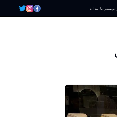
جی
سفر
جائداد