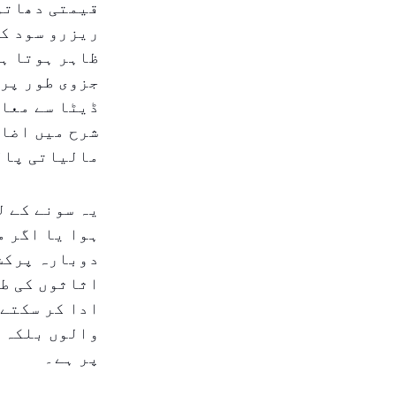
قیمتی دھاتوں
ریزرو سود کی
ظاہر ہوتا ہے
جزوی طور پر 
ڈیٹا سے معاو
شرح میں اضاف
مالیاتی پالی
یہ سونے کے ل
ہوا یا اگر م
دوبارہ پرکشش
اثاثوں کی طر
ادا کر سکتے 
والوں بلکہ ع
پر ہے۔