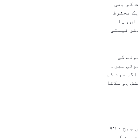
 کو بھی
یک محفوظ
اں، یا
ثر قیمتی
ونے کی
وتی ہیں۔
اگر سود کی
شش ہو سکتا
بین الاقوامی مارکیٹ میں، متحدہ عرب امارات کے ٹائم زون میں صبح ۹:۱۰
اسپاٹ گولڈ کی قیمت $۴,۱۲۸٫۸۶ فی اونس تھی، جو کہ ۰٫۴۳ فیصد کی