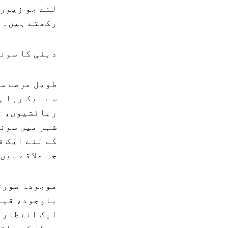
لئے جو زیورا
رکھتے ہیں۔
دبئی کا سونے
طویل عرصے سے
سے ایک رہا ہ
رہائشیوں، ت
شہر میں سونا
کے لئے ایک ق
جب علاقے میں
موجودہ صورتح
باوجود، قیمت
ایک انتظار ک