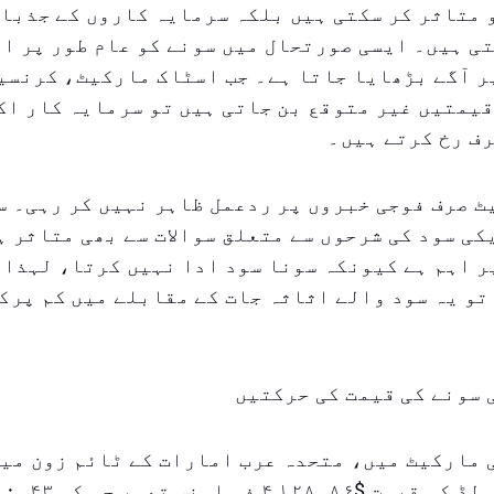
متاثر کر سکتی ہیں بلکہ سرمایہ کاروں کے جذبات
ی ہیں۔ ایسی صورتحال میں سونے کو عام طور پر ا
ر آگے بڑھایا جاتا ہے۔ جب اسٹاک مارکیٹ، کرنسی
یمتیں غیر متوقع بن جاتی ہیں تو سرمایہ کار اک
ف رخ کرتے ہیں۔
 صرف فوجی خبروں پر ردعمل ظاہر نہیں کر رہی۔ س
ی سود کی شرحوں سے متعلق سوالات سے بھی متاثر ہ
ر اہم ہے کیونکہ سونا سود ادا نہیں کرتا، لہذا 
تو یہ سود والے اثاثہ جات کے مقابلے میں کم پرک
 سونے کی قیمت کی حرکتیں
بجے 