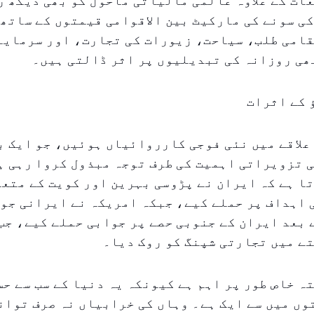
عات کے علاوہ عالمی مالیاتی ماحول کو بھی دیکھ ر
ی سونے کی مارکیٹ بین الاقوامی قیمتوں کے ساتھ
قامی طلب، سیاحت، زیورات کی تجارت، اور سرمایہ
ھی روزانہ کی تبدیلیوں پر اثر ڈالتی ہیں۔
 کے اثرات
علاقے میں نئی ​​فوجی کارروائیاں ہوئیں، جو ایک ب
ی تزویراتی اہمیت کی طرف توجہ مبذول کروا رہی 
ا ہے کہ ایران نے پڑوسی بہرین اور کویت کے متعد
 اہداف پر حملے کیے، جبکہ امریکہ نے ایرانی جو
بعد ایران کے جنوبی حصے پر جوابی حملے کیے، جب
ے میں تجارتی شپنگ کو روک دیا۔
ہ خاص طور پر اہم ہے کیونکہ یہ دنیا کے سب سے ح
ں میں سے ایک ہے۔ وہاں کی خرابیاں نہ صرف توان