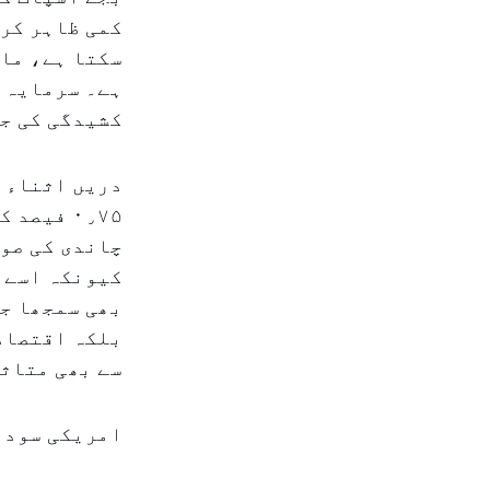
کمی ظاہر کرت
سکتا ہے، مار
ہے۔ سرمایہ ک
کشیدگی کی جا
دریں اثناء،
چاندی کی صو
کیونکہ اسے ن
بھی سمجھا جا
بلکہ اقتصاد
سے بھی متاثر
امریکی سود ک