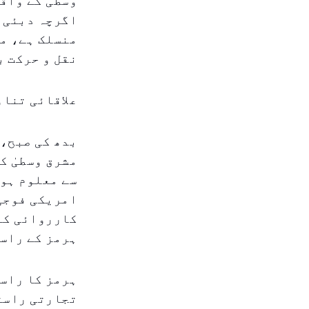
وسطیٰ کے واق
اگرچہ دبئی ک
منسلک ہے، م
نقل و حرکت ب
علاقائی تناؤ
بدھ کی صبح، 
مشرق وسطیٰ ک
سے معلوم ہوت
امریکی فوجی
کارروائی کے 
ہرمز کے راست
ہرمز کا راست
تجارتی راستو