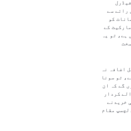
فیڈرل
 رائے سے
انات کو
مارکیٹ کے
ہے، تو یہ
سخت
ل اضافہ نہ
ے، تو سونا
 گے کہ ان
الے کردار
ی خریدنے
لچسپ مقام