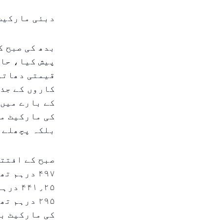
دبئی مارکیٹ
بدھ کی صبح ک
پیش کیا، حال
قیمتی دھاتو
کاروں کے جذب
کے بارے میں 
کی مارکیٹ می
بلکہ پچھلے ک
۲۹۵ درہم 
کی مارکیٹ بذ