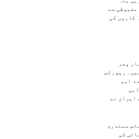
ہی ہے۔
 مضبوطی سے
 کاروں کی
ار پھر
ہیں۔ رپورٹس
د اہم
ابی
 ایران نے
ساس سمندری
ائی کی