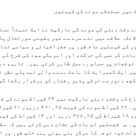
 میں مستحکم سونے کی قیمتیں
ے وقت دبئی کی سونے کی مارکیٹ نے ایک نسبتاً مست
انکہ علاقے میں نئے سرے سے غیر یقینی صورتحال پا
ں کی قیمتیں عام طور پر جغرافیائی و سیاسی تنا
ات، کرنسی کی حرکت، اور امریکی سود کی شرح کی 
توقعات پر حساس ردعمل ظاہر کرتی ہیں۔ تاہم، دب
ں ایک گھبراہٹ کا باعث بننے والی تبدیلی نظر ن
چھ دنوں سے ترقی پذیر رفتار کو برقرار رکھا گی
صبح کے افتتاح کے وقت، دبئی مارکیٹ میں ۲۴
۴۹۷ درہم تھی۔ ۲۲ قیراط سونے کی 
۴۴۱٫۲۵ درہم، ۱۸ قیراط کی ۳۷۸٫۲۵ درہم ا
تھی۔ یہ قیمتیں اس بات کی نشان دہی کرتی ہیں کہ م
ات خود توجہ کا مرکز بنی ہوئی ہے، خاص طور پر ا