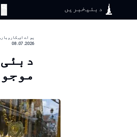
دبئیخبریں
تلاش
یو اے ای, کاروبار, 
2026. 07. 08
دبئی 
موجود