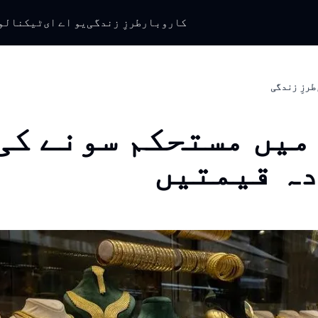
کاروبار
طرزِ زندگی
یو اے ای
ٹیکنالو
طرزِ زندگی
میں مستحکم سونے کی
ہ قیمتیں