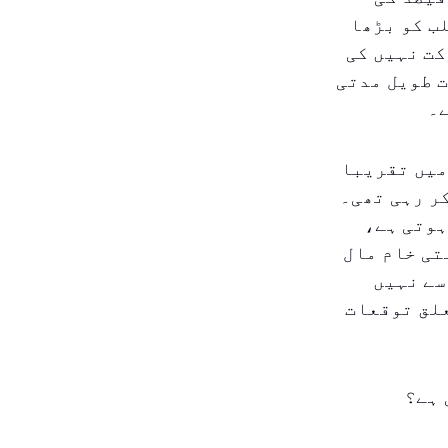
ب کو بڑھا
کت نہیں کی
 طویل مدتی
ے۔
میں تقریبا
ریب تجارت کر رہی تھی۔
ہوتی ہے،
تی خام مال
سے نہیں
لق توقعات
 ہے؟