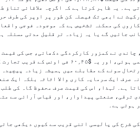
ی ہے۔ یہ ظاہر کرتا ہے کہ اگرچہ علاقائی تناؤ طل
کیٹ نے ابھی تک فیصلہ کن طور پر اوپر کی طرف حر
اروں کی ممکنہ تشخیص ہے کہ موجودہ فوجی واقعات
نب جائیں گے یا یہ زیادہ تر قلیل مدتی مسئلہ ہ
 چاندی نے کمزور کارکردگی دکھائی، جس کی قیمت 
۰٫۷۵ فیصد کمی ہوئی، اور یہ $۶۰٫۴۵ فی اونس کے ق
رتحال سونے کے مقابلے میں ہمیشہ زیادہ پیچیدہ 
ہ صرف ایک سرمایہ کاری والا اثاثہ بلکہ ایک صنع
تا ہے۔ لہذا، اس کی قیمت صرف محفوظ گاہ کی طلب 
ی ترقی، صنعتی پیداوار، اور قیاس آرائی سے متع
 ہوتی ہے۔
ی شرح کی پالیسی اتنی قریب سے کیوں دیکھی جاتی