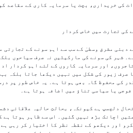
ت کی خریداری، بچت یا سرمایہ کاری کے مقاصد کو
 کی تجارت میں خاص کردار
 دبئی مشرق وسطیٰ کے سب سے اہم سونے کے تجارتی م
ے۔ شہر کی سونے کی مارکیٹیں نہ صرف سیاحوں بلک
اجروں، اور سرمایہ کاروں کے لئے اہم کردار ادا
 صرف زیور کی شکل میں نہیں دیکھا جاتا بلکہ بہت
در کی محفوظ گاہ بھی ہوتا ہے۔ یہ خاص طور پر درس
 فوجی یا سیاسی تناؤ میں اضافہ ہوتا ہے۔
ال دلچسپ ہے کیونکہ، بحالتِ حالیہ علاقائی دشم
یں اچانک بڑھ نہیں گئیں۔ اس سے ظاہر ہوتا ہے ک
رو اور دیکھو کے نقطہ نظر کا اختیار کر رہی ہے 