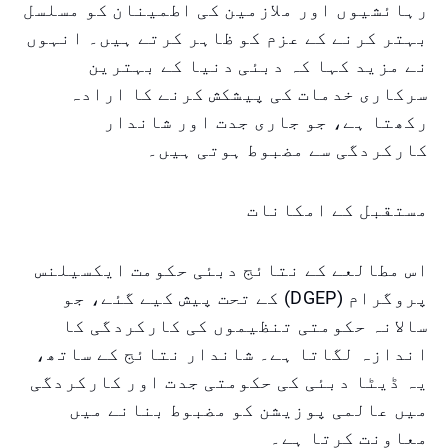
رہائشیوں اور ملازمین کی اطمینان کو مسلسل
بہتر کرنے کے عزم کو ظاہر کرتے ہیں۔ انہوں
نے مزید کہا کہ دبئی دنیا کے بہترین
سرکاری خدمات کی پیشکش کرنے کا ارادہ
رکھتا ہے، جو جاری جدت اور شاندار
کارکردگی سے مضبوط ہوتی ہیں۔
مستقبل کے امکانات
اس مطالعے کے نتائج دبئی حکومت ایکسیلنس
پروگرام (DGEP) کے تحت پیش کیے گئے، جو
سالانہ حکومتی تنظیموں کی کارکردگی کا
اندازہ لگاتا ہے۔ شاندار نتائج کے ساتھ،
یہ ڈیٹا دبئی کی حکومتی جدت اور کارکردگی
میں عالمی پوزیشن کو مضبوط بنانے میں
معاونت کرتا ہے۔