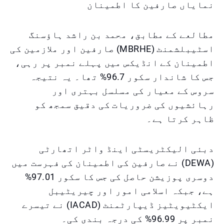
نمایاں صارفین کا اطمینان
مطالعے کے مطابق، محمد بن راشد ہاؤسنگ
اسٹیبلشمنٹ (MBRHE) صارفین اور ملازمین کی
اطمینان کے انڈیکس میں پہلے نمبر پر رہی،
جس کا شاندار سکور 96.7% تھا۔ یہ نتیجہ
سروس کے معیار کی مسلسل بہتری اور
رہائشیوں کی ضروریات کی دقیق سمجھ کو
ظاہر کرتا ہے۔
دبئی الیکٹریسٹی اینڈ واٹر اتھارٹی
(DEWA) نے صارفین کی اطمینان کی فہرست میں
دوسری پوزیشن حاصل کی جس کا سکور 97.01%
ہے، جبکہ اسلامی امور اور چیریٹیبل
ایکٹیویٹیز ڈیپارٹمنٹ (IACAD) نے تیسرے
نمبر پر 96.99% کی درجہ بندی کی۔