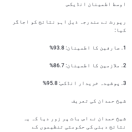
اوسط اطمینان انڈیکس
رپورٹ نے مندرجہ ذیل اہم نتائج کو اجاگر
کیا:
1. صارفین کا اطمینان: 93.8%
2. ملازمین کا اطمینان: 86.7%
3. پوشیدہ خریدار انڈکس: 95.8%
شیخ حمدان کی تعریف
شیخ حمدان نے اس بات پر زور دیا کہ یہ
نتائج دبئی کی حکومتی تنظیموں کے