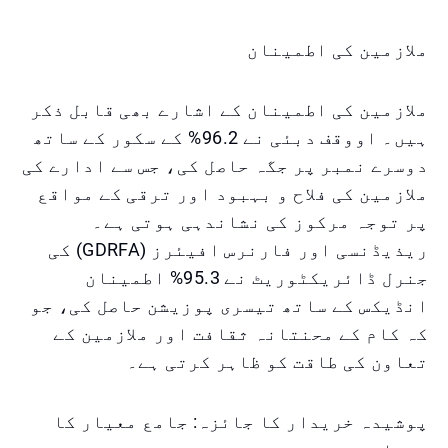
ملازمین کی اطمینان
ملازمین کی اطمینان کے اشارے بھی قابل ذکر
ہیں۔ اووقف دبئی نے 96.2% کے سکور کے ساتھ
دوسرے نمبر پر جگہ حاصل کی، جس سے ادارے کی
ملازمین کی فلاح و بہبود اور ترقی کے مواقع
پر توجہ مرکوز کی نشاندہی ہوتی ہے۔
ریذیڈنسی اور فارنرس افیئرز (GDRFA) کی
جنرل ڈائریکٹوریٹ نے 95.3% اطمینان
انڈیکس کے ساتھ تیسری پوزیشن حاصل کی، جو
کہ کام کے محنتانہ ثقافت اور ملازمین کے
تعاون کی طاقت کو ظاہر کرتی ہے۔
پوشیدہ خریدار کا جائزہ: جامع معیار کا