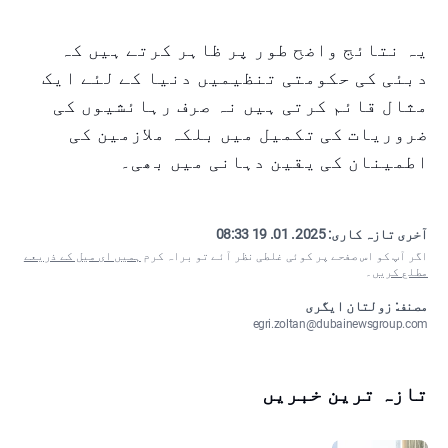
یہ نتائج واضح طور پر ظاہر کرتے ہیں کہ
دبئی کی حکومتی تنظیمیں دنیا کے لئے ایک
مثال قائم کرتی ہیں نہ صرف رہائشیوں کی
ضروریات کی تکمیل میں بلکہ ملازمین کی
اطمینان کی یقین دہانی میں بھی۔
آخری تازہ کاری:
2025. 01. 19 08:33
اگر آپ کو اس صفحے پر کوئی غلطی نظر آئے تو براہ کرم
ہمیں ای میل کے ذریعے
مطلع کریں
۔
مصنف: زولتان ایگری
egri.zoltan@dubainewsgroup.com
تازہ ترین خبریں