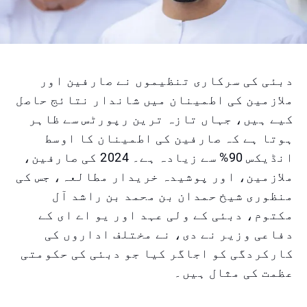
دبئی کی سرکاری تنظیموں نے صارفین اور
ملازمین کی اطمینان میں شاندار نتائج حاصل
کیے ہیں، جہاں تازہ ترین رپورٹس سے ظاہر
ہوتا ہے کہ صارفین کی اطمینان کا اوسط
انڈیکس 90% سے زیادہ ہے۔ 2024 کی صارفین،
ملازمین، اور پوشیدہ خریدار مطالعہ، جس کی
منظوری شیخ حمدان بن محمد بن راشد آل
مکتوم، دبئی کے ولی عہد اور یو اے ای کے
دفاعی وزیر نے دی، نے مختلف اداروں کی
کارکردگی کو اجاگر کیا جو دبئی کی حکومتی
عظمت کی مثال ہیں۔