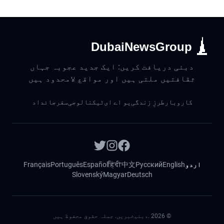
DubaiNewsGroup
دبئی دریافت کریں: ایک جدید عجوبہ جہاں
ثقافتیں ملتی ہیں اور مواقع لامحدود ہیں
کاروبار
طرزِ زندگی
یو اے ای
ٹیکنالوجی
سفر
جائداد
اردو
English
Русский
中文
हिंदी
Español
Português
Français
Slovenský
Magyar
Deutsch
©
2026
.دبئیخبریں. جملہ حقوق محفوظ ہیں