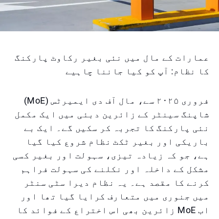
عمارات کے مال میں نئی بغیر رکاوٹ پارکنگ
کا نظام: آپ کو کیا جاننا چاہیے
فروری ۲۰۲۵ سے، مال آف دی ایمیرٹس (MoE)
شاپنگ سینٹر کے زائرین دبئی میں ایک مکمل
نئی پارکنگ کا تجربہ کر سکیں گے۔ ایک بے
باریکی اور بغیر ٹکٹ نظام شروع کیا گیا
ہے، جو کہ زیادہ تیزی، سہولت اور بغیر کسی
مشکل کے داخلہ اور نکلنے کی سہولت فراہم
کرنے کا مقصد ہے۔ یہ نظام دیرا سٹی سنٹر
میں جنوری میں متعارف کرایا گیا تھا اور
اب MoE زائرین بھی اس اختراع کے فوائد کا