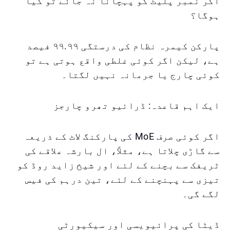
اگر نمبر پلیٹ کو پہچانا نہ جائے تو کیا
ہوگا؟
پارکن کیمرہ نظام کی درستگی ۹۹.۹۹ فیصد
ہے، لیکن اگر کوئی غلطی واقع ہوتی ہے تو
کوئی چارج یا جرمانہ نہیں لگتا۔
ایک اہم قاعدہ: ڈرائیو تھرو چارجز
اگر کوئی صرف MoE کی پارکنگ لاٹ کے ذریعہ
سے گاڑی چلاتا ہے، مثلاً، ال بارشہ علاقے کی
ٹریفک سے بچنے کے لئے اور شیخ زاید روڈ کو
تیزی سے پہنچنے کے لئے، تین درہم کی فیس
لگے گی۔
ڈیٹا کی پرائیویسی اور سیکیورٹی