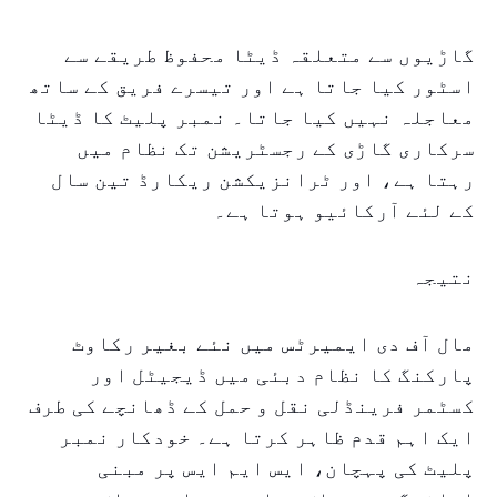
گاڑیوں سے متعلقہ ڈیٹا محفوظ طریقے سے
اسٹور کیا جاتا ہے اور تیسرے فریق کے ساتھ
معاجلہ نہیں کیا جاتا۔ نمبر پلیٹ کا ڈیٹا
سرکاری گاڑی کے رجسٹریشن تک نظام میں
رہتا ہے، اور ٹرانزیکشن ریکارڈ تین سال
کے لئے آرکائیو ہوتا ہے۔
نتیجہ
مال آف دی ایمیرٹس میں نئے بغیر رکاوٹ
پارکنگ کا نظام دبئی میں ڈیجیٹل اور
کسٹمر فرینڈلی نقل و حمل کے ڈھانچے کی طرف
ایک اہم قدم ظاہر کرتا ہے۔ خودکار نمبر
پلیٹ کی پہچان، ایس ایم ایس پر مبنی