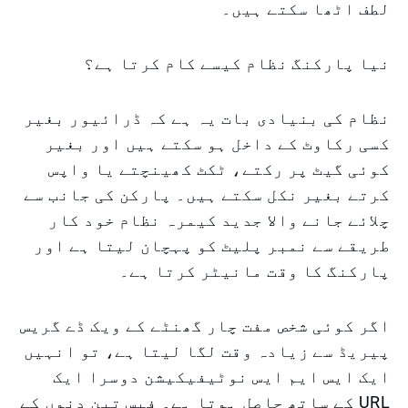
لطف اٹھا سکتے ہیں۔
نیا پارکنگ نظام کیسے کام کرتا ہے؟
نظام کی بنیادی بات یہ ہے کہ ڈرائیور بغیر
کسی رکاوٹ کے داخل ہو سکتے ہیں اور بغیر
کوئی گیٹ پر رکتے، ٹکٹ کھینچتے یا واپس
کرتے بغیر نکل سکتے ہیں۔ پارکن کی جانب سے
چلائے جانے والا جدید کیمرہ نظام خود کار
طریقے سے نمبر پلیٹ کو پہچان لیتا ہے اور
پارکنگ کا وقت مانیٹر کرتا ہے۔
اگر کوئی شخص مفت چار گھنٹے کے ویک ڈے گریس
پیریڈ سے زیادہ وقت لگا لیتا ہے، تو انہیں
ایک ایس ایم ایس نوٹیفیکیشن دوسرا ایک
URL کے ساتھ حاصل ہوتا ہے۔ فیس تین دنوں کے