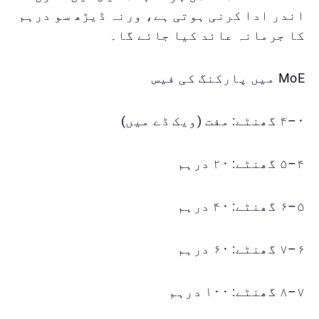
اندر ادا کرنی ہوتی ہے، ورنہ ڈیڑھ سو درہم
کا جرمانہ عائد کیا جائے گا۔
MoE میں پارکنگ کی فیس
۰–۴ گھنٹے: مفت (ویک ڈے میں)
۴–۵ گھنٹے: ۲۰ درہم
۵–۶ گھنٹے: ۴۰ درہم
۶–۷ گھنٹے: ۶۰ درہم
۷–۸ گھنٹے: ۱۰۰ درہم