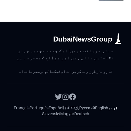
DubaiNewsGroup
دبئی دریافت کریں: ایک جدید عجوبہ جہاں
ثقافتیں ملتی ہیں اور مواقع لامحدود ہیں
کاروبار
طرزِ زندگی
یو اے ای
ٹیکنالوجی
سفر
جائداد
اردو
English
Русский
中文
हिंदी
Español
Português
Français
Slovenský
Magyar
Deutsch