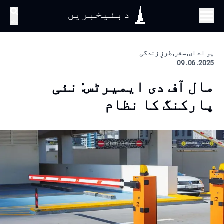
دبئیخبریں
تلاش
یو اے ای, سفر, طرزِ زندگی
2025. 06. 09
مال آف دی ایمیرٹس: نئی
پارکنگ کا نظام