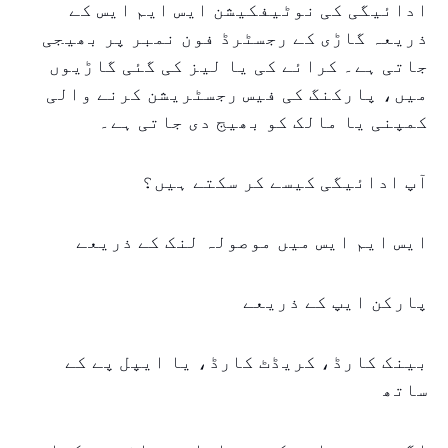
ادائیگی کی نوٹیفکیشن ایس ایم ایس کے
ذریعہ گاڑی کے رجسٹرڈ فون نمبر پر بھیجی
جاتی ہے۔ کرائے کی یا لیز کی گئی گاڑیوں
میں، پارکنگ کی فیس رجسٹریشن کرنے والی
کمپنی یا مالک کو بھیج دی جاتی ہے۔
آپ ادائیگی کیسے کر سکتے ہیں؟
ایس ایم ایس میں موصولہ لنک کے ذریعے
پارکن ایپ کے ذریعے
بینک کارڈ، کریڈٹ کارڈ، یا ایپل پے کے
ساتھ