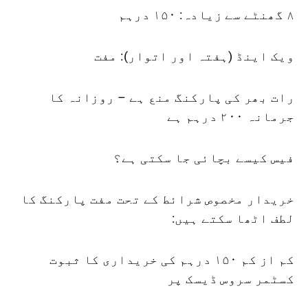
۸ گھنٹے سے زیادہ: ۱۵۰ درہم
ویک اینڈ (ہفتہ اور اتوار): مفت
رات بھر کی پارکنگ منع ہے – روزانہ کا
جرمانہ ۲۰۰ درہم ہے
فیس کیسے بچائی جا سکتی ہے؟
خریدار مخصوص شرائط کے تحت مفت پارکنگ کا
لطف اٹھا سکتے ہیں:
کم از کم ۱۵۰ درہم کی خریداری کا ثبوت
کسٹمر سروس ڈیسک پر