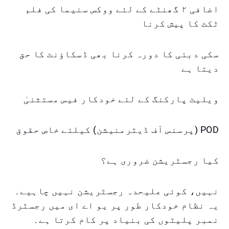
اضافی ۲ گھنٹے کے لئے ووکس سنیما کی فلم
ٹکٹ کا پیش کرنا
سکی دبئی کا دورہ کرنا بھی ڈسکاؤنٹ کا حق
دیتا ہے
ویلیٹ پارکنگ کے لئے خودکار فیس مستثنیٰ
POD (پرسنس آف ڈیٹرمنیشن) کیلئے خاص حقوق
کیا رجسٹریشن ضروری ہے؟
نہیں، کوئی علیحدہ رجسٹریشن نہیں چاہیے۔
یہ نظام خودکار طور پر یو اے ای میں رجسٹرڈ
نمبر پلیٹوں کی بنیاد پر کام کرتا ہے۔