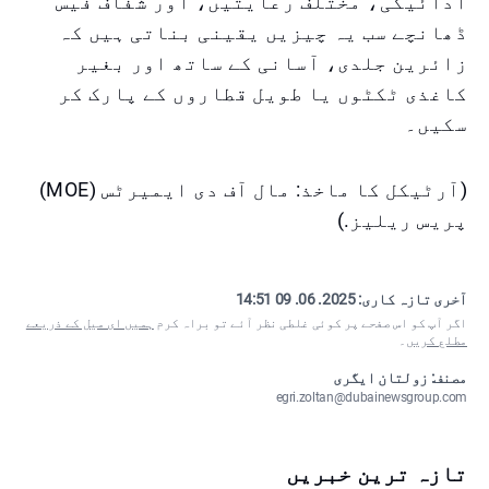
ادائیگی، مختلف رعایتیں، اور شفاف فیس
ڈھانچے سب یہ چیزیں یقینی بناتی ہیں کہ
زائرین جلدی، آسانی کے ساتھ اور بغیر
کاغذی ٹکٹوں یا طویل قطاروں کے پارک کر
سکیں۔
(آرٹیکل کا ماخذ: مال آف دی ایمیرٹس (MOE)
پریس ریلیز.)
آخری تازہ کاری:
2025. 06. 09 14:51
اگر آپ کو اس صفحے پر کوئی غلطی نظر آئے تو براہ کرم
ہمیں ای میل کے ذریعے
مطلع کریں
۔
مصنف: زولتان ایگری
egri.zoltan@dubainewsgroup.com
تازہ ترین خبریں