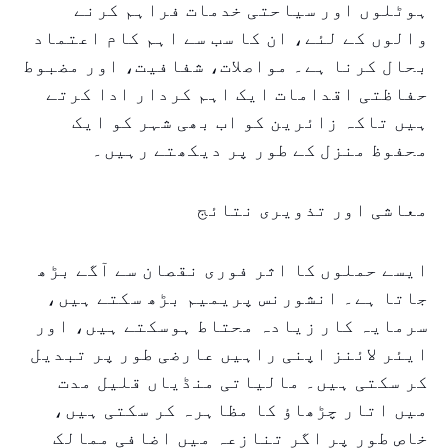
ہوٹلوں اور سیاحتی خدمات فراہم کرنے
والوں کے لئے، ان کا سب سے اہم کام اعتماد
بحال کرنا ہے۔ مواصلات، شفافیت، اور مضبوط
حفاظتی اقدامات ایک اہم کردار ادا کرتے
ہیں تاکہ زائرین کو اب بھی شہر کو ایک
محفوظ منزل کے طور پر دیکھتے رہیں۔
معاشی اور تذویری نتائج
ایسے حملوں کا اثر فوری نقصان سے آگے بڑھ
جاتا ہے۔ انشورنس پریمیم بڑھ سکتے ہیں،
سرمایہ کار زیادہ محتاط ہوسکتے ہیں، اور
ایئر لائنز اپنی راہیں عارضی طور پر تبدیل
کر سکتی ہیں۔ مالیاتی منڈیاں قلیل مدت
میں اتار چڑھاؤ کا مظاہرہ کر سکتی ہیں،
خاص طور پر اگر تنازعہ میں اضافی ممالک