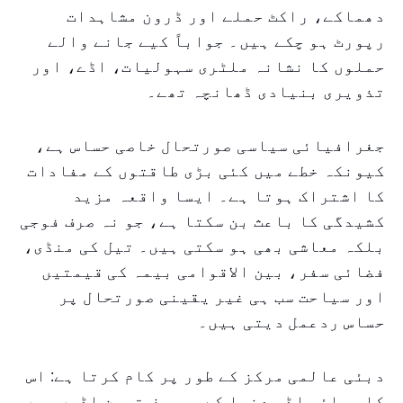
دھماکے، راکٹ حملے اور ڈرون مشاہدات
رپورٹ ہو چکے ہیں۔ جواباً کیے جانے والے
حملوں کا نشانہ ملٹری سہولیات، اڈے، اور
تذویری بنیادی ڈھانچہ تھے۔
جغرافیائی سیاسی صورتحال خاصی حساس ہے،
کیونکہ خطے میں کئی بڑی طاقتوں کے مفادات
کا اشتراک ہوتا ہے۔ ایسا واقعہ مزید
کشیدگی کا باعث بن سکتا ہے، جو نہ صرف فوجی
بلکہ معاشی بھی ہو سکتی ہیں۔ تیل کی منڈی،
فضائی سفر، بین الاقوامی بیمہ کی قیمتیں
اور سیاحت سب ہی غیر یقینی صورتحال پر
حساس ردعمل دیتی ہیں۔
دبئی عالمی مرکز کے طور پر کام کرتا ہے: اس
کا ہوائی اڈہ دنیا کے مصروف ترین اڈوں میں