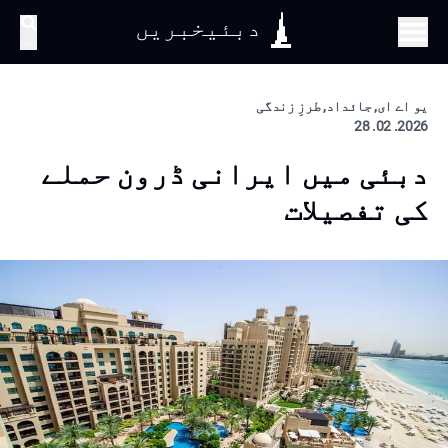
دبئیخبریں
تلاش
یو اے ای, جائداد, طرزِ زندگی
2026. 02. 28
دبئی میں ایرانی ڈرون حملے
کی تفصیلات