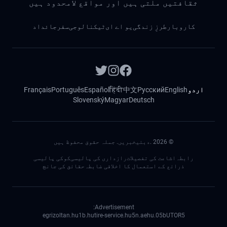
ثقافتیں ملتی ہیں اور مواقع لامحدود ہیں
کاروبار
طرزِ زندگی
یو اے ای
ٹیکنالوجی
سفر
جائداد
اردو
English
Русский
中文
हिंदी
Español
Português
Français
Slovenský
Magyar
Deutsch
©
2026
.دبئیخبریں. جملہ حقوق محفوظ ہیں
رابطہ
اشاعت کی تفصیلات
رازداری کی پالیسی
کوکی پالیسی
ذرائع کے استعمال کا اخلاقی ضابطہ
حقائق کی جانچ
Advertisement:
egrizoltan.hu
1b.hu
tire-service.hu
5n.ae
05.hu
bUTOR5