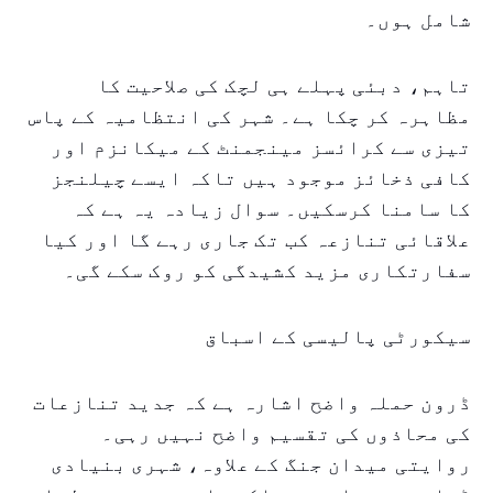
شامل ہوں۔
تاہم، دبئی پہلے ہی لچک کی صلاحیت کا
مظاہرہ کر چکا ہے۔ شہر کی انتظامیہ کے پاس
تیزی سے کرائسز مینجمنٹ کے میکانزم اور
کافی ذخائز موجود ہیں تاکہ ایسے چیلنجز
کا سامنا کرسکیں۔ سوال زیادہ یہ ہے کہ
علاقائی تنازعہ کب تک جاری رہے گا اور کیا
سفارتکاری مزید کشیدگی کو روک سکے گی۔
سیکورٹی پالیسی کے اسباق
ڈرون حملہ واضح اشارہ ہے کہ جدید تنازعات
کی محاذوں کی تقسیم واضح نہیں رہی۔
روایتی میدان جنگ کے علاوہ، شہری بنیادی