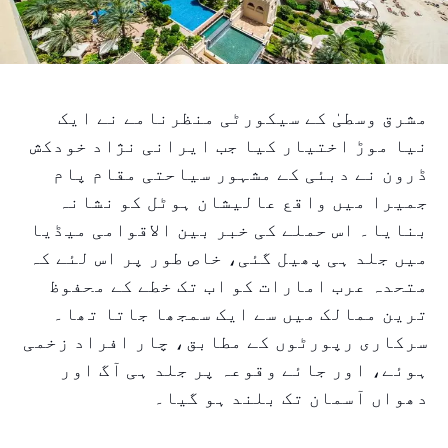
مشرق وسطیٰ کے سیکورٹی منظرنامے نے ایک
نیا موڑ اختیار کیا جب ایرانی نژاد خودکش
ڈرون نے دبئی کے مشہور سیاحتی مقام پام
جمیرا میں واقع عالیشان ہوٹل کو نشانہ
بنایا۔ اس حملے کی خبر بین الاقوامی میڈیا
میں جلد ہی پھیل گئی، خاص طور پر اس لئے کہ
متحدہ عرب امارات کو اب تک خطے کے محفوظ
ترین ممالک میں سے ایک سمجھا جاتا تھا۔
سرکاری رپورٹوں کے مطابق، چار افراد زخمی
ہوئے، اور جائے وقوعہ پر جلد ہی آگ اور
دھواں آسمان تک بلند ہو گیا۔