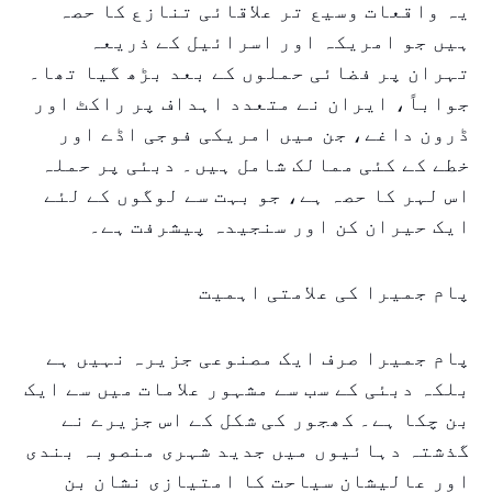
یہ واقعات وسیع تر علاقائی تنازع کا حصہ
ہیں جو امریکہ اور اسرائیل کے ذریعہ
تہران پر فضائی حملوں کے بعد بڑھ گیا تھا۔
جواباً، ایران نے متعدد اہداف پر راکٹ اور
ڈرون داغے، جن میں امریکی فوجی اڈے اور
خطے کے کئی ممالک شامل ہیں۔ دبئی پر حملہ
اس لہر کا حصہ ہے، جو بہت سے لوگوں کے لئے
ایک حیران کن اور سنجیدہ پیشرفت ہے۔
پام جمیرا کی علامتی اہمیت
پام جمیرا صرف ایک مصنوعی جزیرہ نہیں ہے
بلکہ دبئی کے سب سے مشہور علامات میں سے ایک
بن چکا ہے۔ کھجور کی شکل کے اس جزیرے نے
گذشتہ دہائیوں میں جدید شہری منصوبہ بندی
اور عالیشان سیاحت کا امتیازی نشان بن