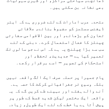
ڈھانچے، سیاحتی مراکز، اور شہری سہولیات
بھی نشانہ بن سکتی ہیں۔
متحدہ عرب امارات کے لئے ضروری ہے کہ ایئر
ڈیفنس سسٹمز کو مضبوط بنائے، علاقائی
تعاون کو بڑھائے، اور بین الاقوامی سفارتی
چینلز کا فعال استعمال کرے۔ دبئی کے لئے
سب سے بڑا چیلنج یہ ہے کہ اس نے جو سالوں تک
تعمیر کیا ہے — جدیدیت، تحفظ، اور
استحکام کی تصویر — اسے برقرار رکھے۔
پام جمیرا پر حملہ صرف ایک الگ واقعہ نہیں
بلکہ وسیع تر جغرافیائی کرکٹ کا حصہ ہے۔
آنے والے ہفتے اور مہینے طے کریں گے کہ یہ
واقعہ ایک مختصر لیکن شدید قسط کے طور پر
پیش آتا ہے یا خطے کے لئے ایک طویل، زیادہ