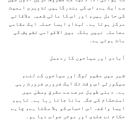
سے ایک ہے، اس کی بندرگاہیں تذویری اہمیت
کی حامل ہیں، اور اس کا مالی شعبہ علاقائی
مرکز ہوتا ہے۔ لہذا، ایسا حملہ ایک مقامی
معاملہ نہیں بلکہ بین الاقوامی تشویش کی
بات ہوتی ہے۔
آبادی اور سیاحوں کا ردعمل
شہر میں مقیم لوگ اور سیاحوں کے لئے،
سیکورٹی اس وقت تک ایک ضروری ضرورت رہی
ہے۔ دبئی طویل عرصے سے مشرق وسطیٰ میں
استحکام کی جگہ مانا جاتا رہا ہے۔ تاہم،
ایسا واقعہ اس احساس کو ہلا سکتا ہے، چاہے
حکام نے جلدی اور موثر جواب دیا ہو۔