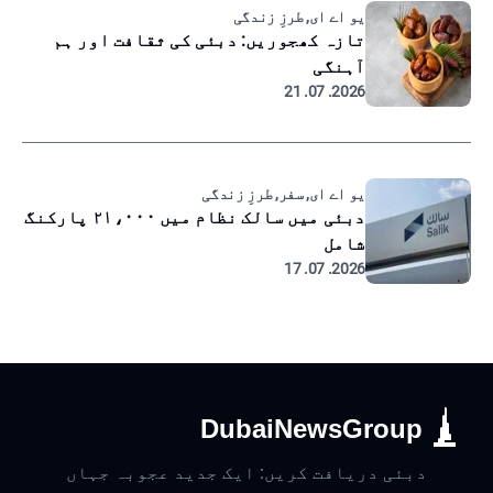
یو اے ای, طرزِ زندگی
تازہ کھجوریں: دبئی کی ثقافت اور ہم
آہنگی
2026. 07. 21
یو اے ای, سفر, طرزِ زندگی
دبئی میں سالک نظام میں ۲۱،۰۰۰ پارکنگ
شامل
2026. 07. 17
DubaiNewsGroup
دبئی دریافت کریں: ایک جدید عجوبہ جہاں