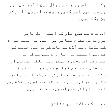
چکا ہے۔ اس پر واقع ہوٹل بین الاقوامی طور
پر سیاحوں اور کاروباری مسافروں کا مرکز
بن چکے ہیں۔
اس بات سے قطع نظر کہ ایسا ایک ہائی
پروفائل مقام متاثر ہوا ہے، یہ حملہ مواد
کے نقصان سے آگے کی بات کرتا ہے۔ حملے کی
علامتی اہمیت یہ اشارہ دیتی ہے کہ یہ
تنازعہ اب محدود نہیں رہا بلکہ معاشی اور
سیاحتی بنیادی ڈھانچے کو بھی متاثر کر
سکتا ہے۔ سیاحت دبئی کی معیشت کا بنیادی
ستون ہے، لہذا ایسے واقعات سنجیدہ تشخیصی
اور مالیاتی خطرات پیدا کرتے ہیں۔
حملے کے حالات اور نتائج