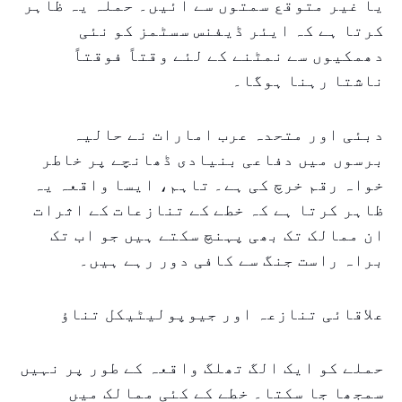
یا غیر متوقع سمتوں سے آئیں۔ حملہ یہ ظاہر
کرتا ہے کہ ایئر ڈیفنس سسٹمز کو نئی
دھمکیوں سے نمٹنے کے لئے وقتاً فوقتاً
ناشتا رہنا ہوگا۔
دبئی اور متحدہ عرب امارات نے حالیہ
برسوں میں دفاعی بنیادی ڈھانچے پر خاطر
خواہ رقم خرچ کی ہے۔ تاہم، ایسا واقعہ یہ
ظاہر کرتا ہے کہ خطے کے تنازعات کے اثرات
ان ممالک تک بھی پہنچ سکتے ہیں جو اب تک
براہ راست جنگ سے کافی دور رہے ہیں۔
علاقائی تنازعہ اور جیوپولیٹیکل تناؤ
حملے کو ایک الگ تھلگ واقعہ کے طور پر نہیں
سمجھا جا سکتا۔ خطے کے کئی ممالک میں