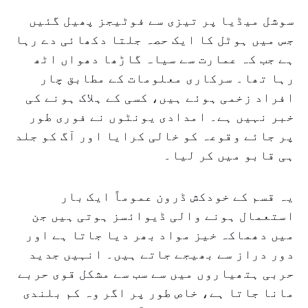
سوشل میڈیا پر تیزی سے فوٹیجز پھیل گئیں
جس میں ہوٹل کا ایک حصہ جلتا دکھائی دے رہا
ہے جب کہ عمارت سے سیاہ گاڑھا دھواں اٹھ
رہا تھا۔ سرکاری معلومات کے مطابق چار
افراد زخمی ہوئے ہیں، کسی کے ہلاک ہونے کی
خبر نہیں ہے۔ امدادی یونٹوں نے فوری طور
پر جائے وقوعہ کو خالی کرایا اور آگ کو جلد
ہی قابو میں کر لیا۔
یہ قسم کے خودکش ڈرون عموماً ایک بار
استعمال ہونے والی ڈیوائسز ہوتی ہیں جن
میں دھماکہ خیز مواد بھر دیا جاتا ہے اور
دور دراز سے بھیجے جاتے ہیں۔ انہیں جدید
حربی ہتھیاروں میں سے سب سے مشکل قوی حربے
مانا جاتا ہے، خاص طور پر اگر وہ کم بلندی