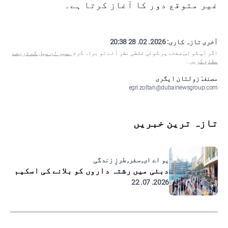
غیر متوقع دور کا آغاز کرتا ہے۔
آخری تازہ کاری:
2026. 02. 28 20:38
اگر آپ کو اس صفحے پر کوئی غلطی نظر آئے تو براہ کرم
ہمیں ای میل کے ذریعے
مطلع کریں
۔
مصنف: زولتان ایگری
egri.zoltan@dubainewsgroup.com
تازہ ترین خبریں
یو اے ای, سفر, طرزِ زندگی
دبئی میں رشتہ داروں کو بلانے کی اسکیم
2026. 07. 22