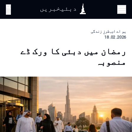
دبئیخبریں
تلاش
یو اے ای, طرزِ زندگی
2026. 02. 18
رمضان میں دبئی کا ورک ڈے
منصوبہ