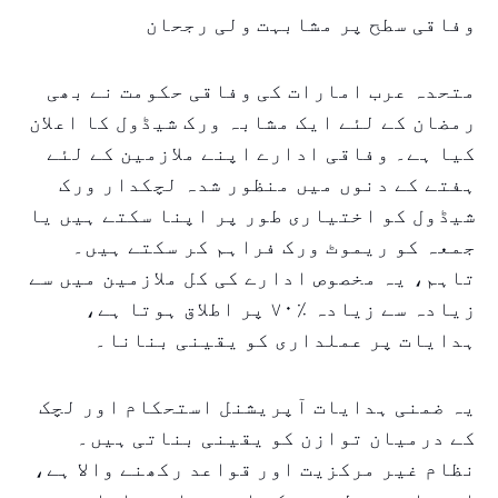
وفاقی سطح پر مشابہت ولی رجحان
متحدہ عرب امارات کی وفاقی حکومت نے بھی
رمضان کے لئے ایک مشابہ ورک شیڈول کا اعلان
کیا ہے۔ وفاقی ادارے اپنے ملازمین کے لئے
ہفتے کے دنوں میں منظور شدہ لچکدار ورک
شیڈول کو اختیاری طور پر اپنا سکتے ہیں یا
جمعہ کو ریموٹ ورک فراہم کر سکتے ہیں۔
تاہم، یہ مخصوص ادارے کی کل ملازمین میں سے
زیادہ سے زیادہ ٪۷۰ پر اطلاق ہوتا ہے،
ہدایات پر عملداری کو یقینی بنانا۔
یہ ضمنی ہدایات آپریشنل استحکام اور لچک
کے درمیان توازن کو یقینی بناتی ہیں۔
نظام غیر مرکزیت اور قواعد رکھنے والا ہے،