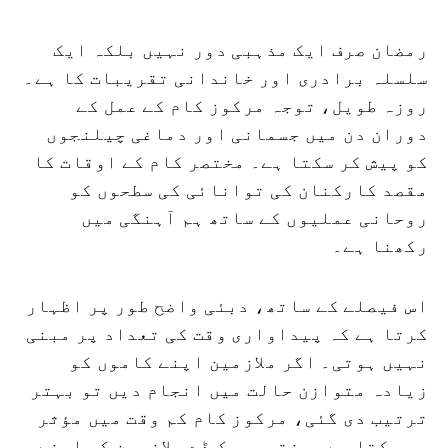
رمضان صرف ایک مذہبی دور نہیں بلکہ ایک
سلسلہ برادری اور خاندانی تقریبات کا ہے۔
روزہ طویل، توجہ مرکوز کام کے عمل کے
دوران دن میں جسمانی اور دماغی چیلنجوں
کو پیش کر سکتا ہے۔ مختصر کام کے اوقات کا
مقصد کارکنان کی توانائی کی سطحوں کو
روحانی عملیوں کے ساتھ ہم آہنگی میں
رکھنا ہے۔
اس فیصلے کے ساتھ، دبئی واضح طور پر اظہار
کرتا ہے کہ پیداواری وقت کی تعداد پر مبنی
نہیں ہوتی۔ اگر ملازمین اپنے کاموں کو
زیادہ متوازن حالت میں انجام دیں تو بہتر
ترتیب دی گئی، مرکوز کام کم وقت میں مؤثر
ہو سکتا ہے۔ مختصر ورک ڈے ملازمین کو اپنے