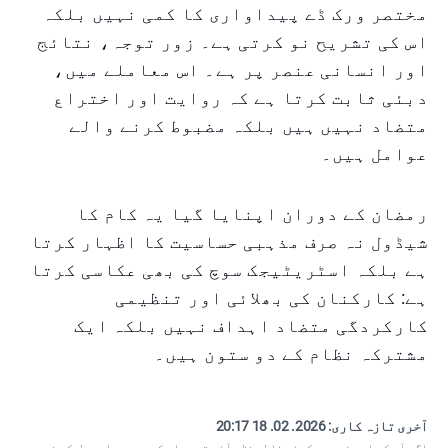
مختصر ورک ڈے پیداواری کا کمی نہیں بلکہ
اس کی تشریح نو کرتی ہے۔ زور توجہ، نتائج
اور انسانی عنصر پر ہے۔ اس معاملے میں،
دبئی ثابت کرتا ہے کہ روایت اور اختراع
متضاد نہیں ہیں بلکہ مضبوط کرنے والے
عوامل ہیں۔
رمضان کے دوران اپنایا گیا یہ کام کا
شیڈول نہ صرف مذہبی حساسیت کا اظہار کرتا
ہے بلکہ اسٹریٹیجک سوچ کی بھی عکاسی کرتا
ہے: کارکنان کی بھلائی اور تنظیمی
کارکردگی متضاد اہداف نہیں بلکہ ایک
مشترکہ نظام کے دو ستون ہیں۔
آخری تازہ کاری:
2026. 02. 18 20:17