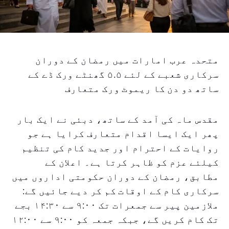
متحدہ عرب امارات میں رمضان کے دوران
سرکاری شعبے کے لئے ۵.۵ گھنٹے ورک ڈے کے
ساتھ دو دن کا ریموٹ ورک متعارف
مقدس ماہ کی آمد کے ساتھ، دبئی نے ایک بار
پھر ایک ایسا اقدام متعارف کرایا ہے جو
روایات کے احترام اور جدید کام کی تنظیم
کیلئے عزم کو ظاہر کرتا ہے۔ اعلان کے
مطابق، رمضان کے دوران حکومتی اداروں میں
سرکاری کام کے اوقات کم کر دیے جائیں گے:
ملازمین پیر سے جمعرات تک ۹:۰۰ سے ۱۴:۳۰ بجے
تک کام کریں گے، جبکہ جمعہ کو ۹:۰۰ سے ۱۲:۰۰