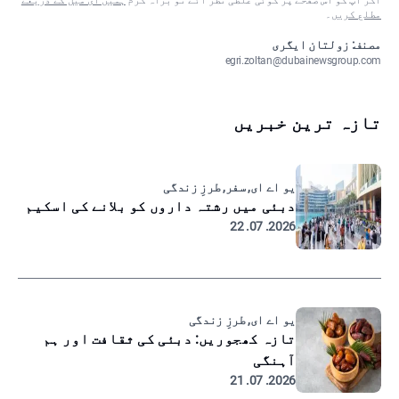
اگر آپ کو اس صفحے پر کوئی غلطی نظر آئے تو براہ کرم
ہمیں ای میل کے ذریعے
مطلع کریں
۔
مصنف: زولتان ایگری
egri.zoltan@dubainewsgroup.com
تازہ ترین خبریں
یو اے ای, سفر, طرزِ زندگی
دبئی میں رشتہ داروں کو بلانے کی اسکیم
2026. 07. 22
یو اے ای, طرزِ زندگی
تازہ کھجوریں: دبئی کی ثقافت اور ہم
آہنگی
2026. 07. 21