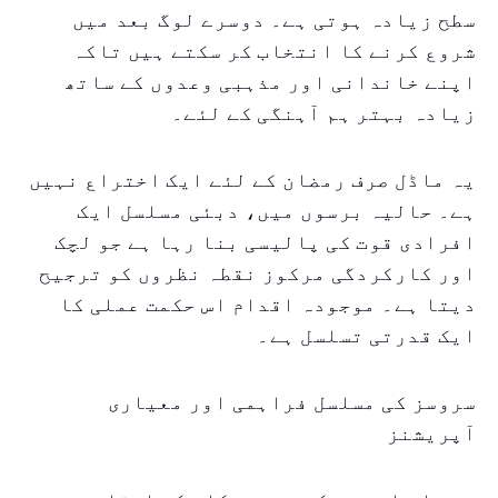
سطح زیادہ ہوتی ہے۔ دوسرے لوگ بعد میں
شروع کرنے کا انتخاب کر سکتے ہیں تاکہ
اپنے خاندانی اور مذہبی وعدوں کے ساتھ
زیادہ بہتر ہم آہنگی کے لئے۔
یہ ماڈل صرف رمضان کے لئے ایک اختراع نہیں
ہے۔ حالیہ برسوں میں، دبئی مسلسل ایک
افرادی قوت کی پالیسی بنا رہا ہے جو لچک
اور کارکردگی مرکوز نقطہ نظروں کو ترجیح
دیتا ہے۔ موجودہ اقدام اس حکمت عملی کا
ایک قدرتی تسلسل ہے۔
سروسز کی مسلسل فراہمی اور معیاری
آپریشنز