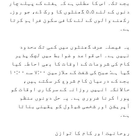
بجے تک۔ اس کا مطلب ہے کہ ہفتے کے پہلے چار
دنوں کے لئے ۵.۵ گھنٹوں کا ورک ڈے، جو روزہ
رکھنے والوں کے لئے کافی سکون فراہم کرتا
ہے۔
یہ فیصلہ صرف گھنٹوں میں کمی تک محدود
نہیں ہے۔ اس قواعد و ضوابط میں لچک پذیر
کام کی شروعات کے اوقات کا بھی احاطہ کیا
گیا ہے: صبح کی شفٹ کے ملازمین ۷:۰۰ سے ۱۰:۰۰
بجے کے درمیان کام شروع کر سکتے ہیں،
حالانکہ انہیں روزانہ کے سرکاری اوقات کو
پورا کرنا ضروری ہے۔ یہ حل دونوں منظم
آپریشن اور شخصی شیڈول کو یقینی بناتا
ہے۔
روحانیت اور کام کا توازن