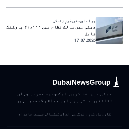
یو اے ای, سفر, طرزِ زندگی
دبئی میں سالک نظام میں ۲۱،۰۰۰ پارکنگ
شامل
2026. 07. 17
DubaiNewsGroup
دبئی دریافت کریں: ایک جدید عجوبہ جہاں
ثقافتیں ملتی ہیں اور مواقع لامحدود ہیں
کاروبار
طرزِ زندگی
یو اے ای
ٹیکنالوجی
سفر
جائداد