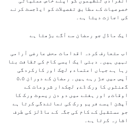
انفرادی تنظیموں کو اپنے خاص عملیاتی
خصوصیات کے مطابق تفصیلات کو ایڈجسٹ کرنے
کی اجازت دیتا ہے۔
ایک ماڈل جو رمضان سے آگے بڑھتا ہے
اب متعارف کردہ اقدامات محض عارضی آرامی
نہیں ہیں۔ دبئی ایک ایسی کام کی ثقافت بنا
رہا ہے جہاں اعتماد، لچک اور کارکردگی
آپس میں جڑ رہے ہیں۔ رمضان کے دوران ۵.۵
گھنٹوں کا ورک ڈے، لچکدار شروعات کے
اوقات، اور ہفتے میں دو دن ریموٹ ورک کا
آپشن ایسے فریم ورک کی نمائندگی کرتا ہے
جو مستقبل کے کام کی جگہ کے ماڈلز کی طرف
اشارہ کرتا ہے۔