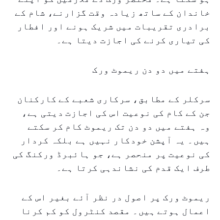
خاندان کے ساتھ زیادہ وقت گزارنے، شام کے
برادری تقریبات میں شریک ہونے اور افطار
کی تیاری کرنے کی اجازت دیتا ہے۔
ہفتے میں دو دن ریموٹ ورک
سرکلر کے مطابق، سرکاری شعبے کے کارکنان
جن کے کام کی نوعیت اس کی اجازت دیتی ہے،
وہ ہفتے میں دو دن تک ریموٹ کام کر سکتے
ہیں۔ یہ آپشن خودکار نہیں ہے بلکہ کردار
کی نوعیت پر منحصر ہے، جو ہائبرڈ ورکنگ کی
طرف ایک قدم کی نشاندہی کرتا ہے۔
ریموٹ ورک پر اصول در نظر آئے بغیر اس کے
اعمال ہوتے ہیں۔ مقصد کنٹرول کو کم کرنا