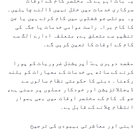
یہ بات اہم ہے کہ مختصر کام کے اوقات
سرکاری خدمات میں خلل نہیں ڈالنے چاہئیں۔
وہ یونٹس جو شفٹوں میں کام کرتے ہیں یا جن
کا کام براہ راست عوامی خدمات یا جگہ کی
تنظیم سے متعلق ہے، متعلقہ ادارے الگ سے
کام کے اوقات کا تعین کریں گے۔
مقصد دوہری ہے: آپریشنل ضروریات کو پورا
کرنے کے ساتھ ہی خدمات کے معیارات کو بلند
رکھنا۔ دبئی کا حکومتی نظام سالوں سے
ڈیجٹلائزیشن اور خودکار عملوں پر مبنی ہے،
جو کہ کام کے مختصر اوقات میں بھی ہموار
انتظام چلانے کے قابل ہے۔
ذہنی اور معاشرتی بہبودی کی ترجیح