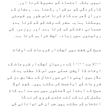
نہیں بلکہ اعتماد کو مضبوط کرنا اور
کارکردگی کو برقرار رکھنا ہے۔ رمضان کے
دوران گھر سے کام کرنا خاص طور پر قیمتی
ہوسکتا ہے: یہ سفر کے وقت کو کم کرتا ہے،
جسمانی دقت کو کم کرتا ہے، اور روزمرہ کی
روٹینوں میں زیادہ لچک فراہم کرتا ہے۔
صبح کی شفٹ میں لچکدار شروعات کے اوقات
۷:۰۰ سے ۱۰:۰۰ کے درمیان لچکدار شروعات کے
اوقات کا آپشن عملی میں اس کا مطلب ہے کہ
ملازمین اپنی ذاتی صورتحال کے مطابق دن کی
شروعات کو ایڈجسٹ کر سکتے ہیں۔ کچھ لوگ
صبح کے ابتدائی گھنٹوں میں سب سے اہم کام
مکمل کرنے کے لئے جلدی شروع کرنے کا
انتخاب کر سکتے ہیں جب ان کی توانائی کی