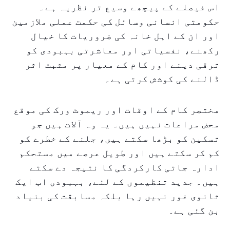
اس فیصلے کے پیچھے وسیع تر نظریہ ہے۔
حکومتی انسانی وسائل کی حکمت عملی ملازمین
اور ان کے اہل خانہ کی ضروریات کا خیال
رکھنے، نفسیاتی اور معاشرتی بہبودی کو
ترقی دینے اور کام کے معیار پر مثبت اثر
ڈالنے کی کوشش کرتی ہے۔
مختصر کام کے اوقات اور ریموٹ ورک کی موقع
محض مراعات نہیں ہیں۔ یہ وہ آلات ہیں جو
تسکین کو بڑھا سکتے ہیں، جلنے کے خطرے کو
کم کر سکتے ہیں اور طویل عرصے میں مستحکم
ادارہ جاتی کارکردگی کا نتیجہ دے سکتے
ہیں۔ جدید تنظیموں کے لئے، بہبودی اب ایک
ثانوی غور نہیں رہا بلکہ مسابقت کی بنیاد
بن گئی ہے۔