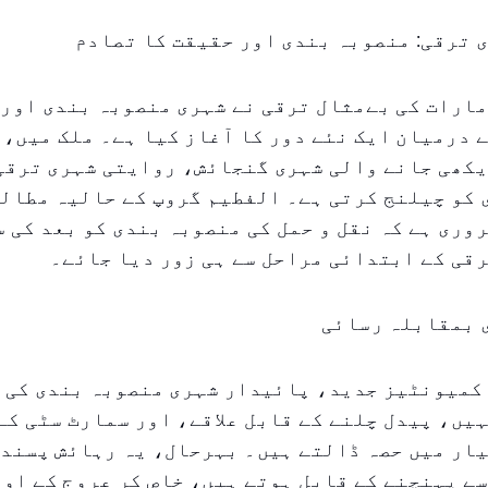
 ترقی: منصوبہ بندی اور حقیقت کا تصادم
ارات کی بےمثال ترقی نے شہری منصوبہ بندی اور 
 درمیان ایک نئے دور کا آغاز کیا ہے۔ ملک میں، 
یکھی جانے والی شہری گنجائش، روایتی شہری ترقی
کو چیلنج کرتی ہے۔ الفطیم گروپ کے حالیہ مطالع
وری ہے کہ نقل و حمل کی منصوبہ بندی کو بعد کی 
قی کے ابتدائی مراحل سے ہی زور دیا جائے۔
 بمقابلہ رسائی
 کمیونٹیز جدید، پائیدار شہری منصوبہ بندی کی 
یں، پیدل چلنے کے قابل علاقے، اور سمارٹ سٹی کے
ار میں حصہ ڈالتے ہیں۔ بہرحال، یہ رہائش پسند 
ے پہنچنے کے قابل ہوتے ہیں، خاص کر عروج کے اوق