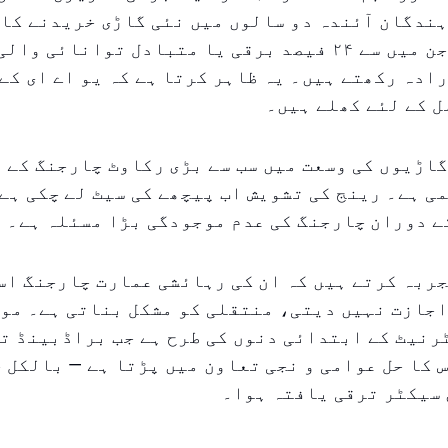
ندگان آئندہ دو سالوں میں نئی گاڑی خریدنے کا
رکھتے ہیں، جن میں سے ۲۴ فیصد برقی یا متبادل توانائی و
ادہ رکھتے ہیں۔ یہ ظاہر کرتا ہے کہ یو اے ای کے
ل کے لئے کھلے ہیں۔
اڑیوں کی وسعت میں سب سے بڑی رکاوٹ چارجنگ کے 
ی ہے۔ رینج کی تشویش اب پیچھے کی سیٹ لے چکی ہے
ے دوران چارجنگ کی عدم موجودگی بڑا مسئلہ ہے۔
ربہ کرتے ہیں کہ ان کی رہائشی عمارت چارجنگ اس
اجازت نہیں دیتی، منتقلی کو مشکل بناتی ہے۔ مو
نیٹ کے ابتدائی دنوں کی طرح ہے جب براڈبینڈ تک
 کا حل عوامی و نجی تعاون میں پڑتا ہے — بالکل 
سیکٹر ترقی یافتہ ہوا۔