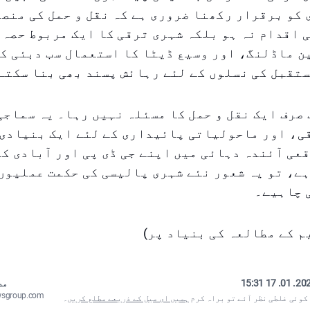
کو برقرار رکھنا ضروری ہے کہ نقل و حمل کی منص
 اقدام نہ ہو بلکہ شہری ترقی کا ایک مربوط حصہ 
 ماڈلنگ، اور وسیع ڈیٹا کا استعمال سب دبئی کو
تقبل کی نسلوں کے لئے رہائش پسند بھی بنا سکتے
 صرف ایک نقل و حمل کا مسئلہ نہیں رہا۔ یہ سماجی
ی، اور ماحولیاتی پائیداری کے لئے ایک بنیادی 
عی آئندہ دہائی میں اپنے جی ڈی پی اور آبادی ک
ے، تو یہ شعور نئے شہری پالیسی کی حکمت عملیوں
 چاہیے۔
م کے مطالعہ کی بنیاد پر)
2026. 01. 17
مص
wsgroup.com
 کوئی غلطی نظر آئے تو براہ کرم
ہمیں ای میل کے ذریعے مطلع کریں
۔