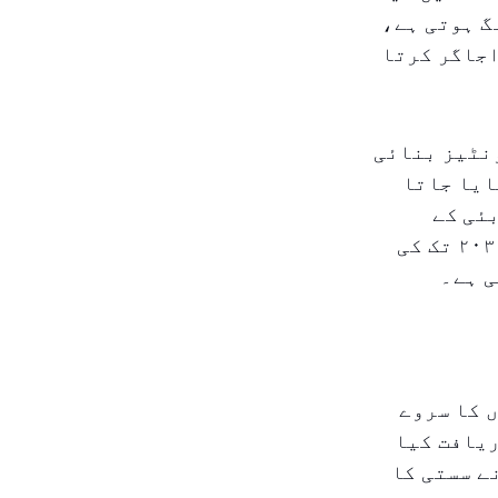
گ ہوتی ہے،
اجاگر کرتا
نٹیز بنائی
ایا جاتا
ئی کے
زبردست ترقی کے ساتھ چلنے کے قابل نہیں ہے، خاص کر شہر کی ۲۰۳۳ تک کی
ی ہے۔
 زائد رہائشیوں کا سروے
ریافت کیا
ے سستی کا