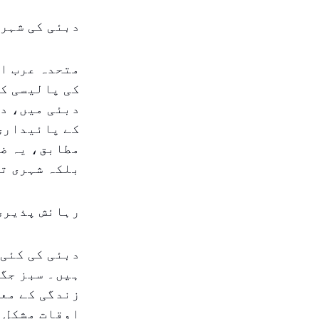
دبئی کی شہری
متحدہ عرب ام
کی پالیسی کے
دبئی میں، د
کے پائیداری 
مطابق، یہ ضر
بلکہ شہری تر
رہائش پذیری
دبئی کی کئی
ہیں۔ سبز جگہ
زندگی کے معی
اوقات مشکل س