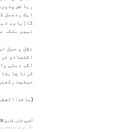
رہائش پذیری 
ایک ردعمل کی
گاڑیاں، ذہین
نہیں بلکہ مس
نقل و حمل اب
اقتصادی ترق
اگر دبئی واق
کرنا چاہتا ہ
حیثیت رکھنی
(ماخذ: الفطی
آخری تازہ کاری:
 15:31
اگر آپ کو اس صفحے پر