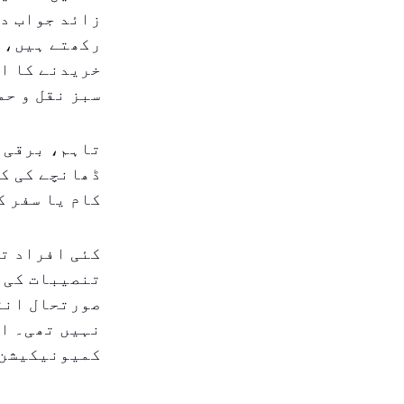
زائد جواب دہ
خریدنے کا ار
سبز نقل و حم
تاہم، برقی گ
ڈھانچے کی کم
کام یا سفر ک
کئی افراد تج
تنصیبات کی 
صورتحال انٹر
نہیں تھی۔ اس
کمیونیکیشن 