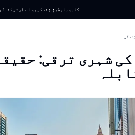
کاروبار
طرزِ زندگی
یو اے ای
ٹیکنالو
 زندگی
کی شہری ترقی: حقیق
ابلہ