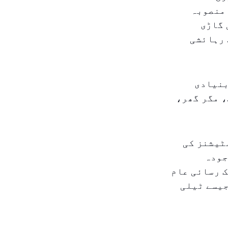
 منصوبہ
الی گاڑی
 رہائشی
بنیادی
، مگر گھر،
ٹیشنز کی
جودہ
 رسائی عام
جیسے ٹیلی