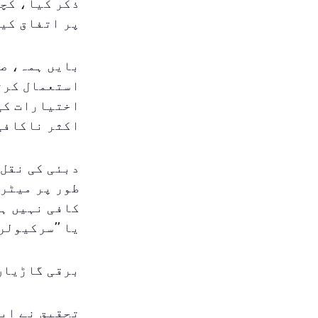
ذکر کیا، کچھ
پر اتفاق کیا
استعمال کرتے
اختیارات کی 
اکثر ناکافی
دبئی کی نقل 
کافی نہیں ہے
یا ’’سرکیولر
برقی گاڑیاں
تحقیق نے ایک