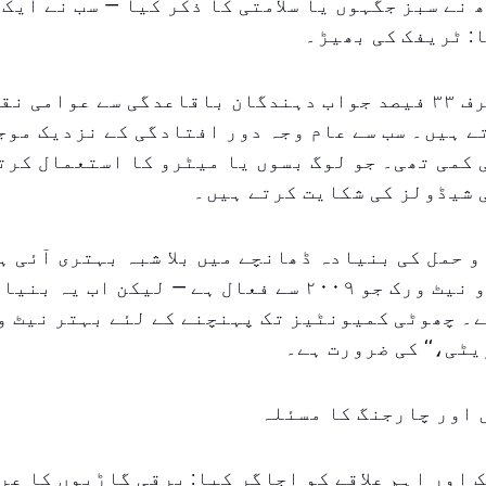
 نے سبز جگہوں یا سلامتی کا ذکر کیا — سب نے ایک
: ٹریفک کی بھیڑ۔
بایں ہمہ، صرف ۳۳ فیصد جواب دہندگان باقاعدگی سے عوامی 
 ہیں۔ سب سے عام وجہ دور افتادگی کے نزدیک موج
کمی تھی۔ جو لوگ بسوں یا میٹرو کا استعمال کرت
 شیڈولز کی شکایت کرتے ہیں۔
و حمل کی بنیادہ ڈھانچے میں بلا شبہ بہتری آئی ہ
طور پر میٹرو نیٹ ورک جو ۲۰۰۹ سے فعال ہے — لیکن اب یہ
۔ چھوٹی کمیونٹیز تک پہنچنے کے لئے بہتر نیٹ و
یٹی،‘‘ کی ضرورت ہے۔
 اور چارجنگ کا مسئلہ
 اور اہم علاقے کو اجاگر کیا: برقی گاڑیوں کا عر