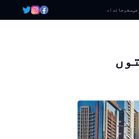
جی
سفر
جائداد
توں