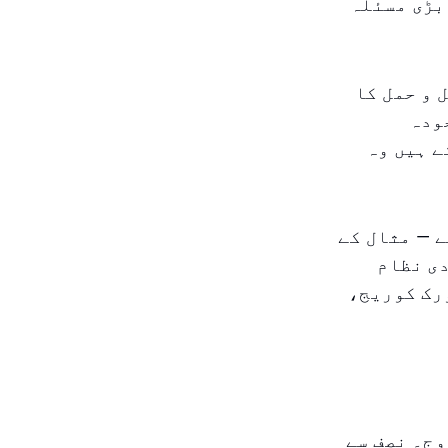
 بڑی مسئلہ
نقل و حمل کا
ودہ
ے ہیں وہ
ے — مثال کے
 بنیادی نظام
رک کوریج،
وج۔ نصف سے