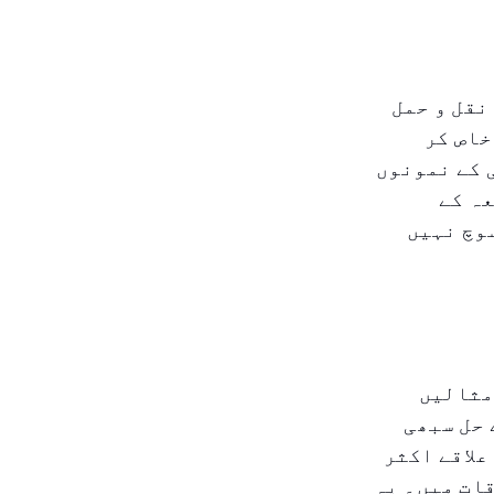
نقل و حمل
خاص کر
 کے نمونوں
ہ کے
سوچ نہیں
مثالیں
 حل سبھی
علاقے اکثر
ات میں۔ یہ