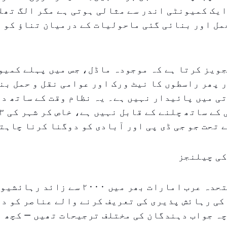
یک کمیونٹی اندر سے مثالی ہوتی ہے مگر الگ تھل
مل اور بنائی گئی ماحولیات کے درمیان تناؤ کو 
ویز کرتا ہے کہ موجودہ ماڈل، جس میں پہلے کمیو
 پھر راسطوں کا نیٹ ورک اور عوامی نقل و حمل بن
ی میں پائیدار نہیں ہے۔ یہ نظام وقت کے ساتھ دب
 تحت جو جی ڈی پی اور آبادی کو دوگنا کرنا چاہت
کی چیلنجز
الفطیم نے متحدہ عرب امارات بھر میں ۲۰۰۰ سے
کی رہائش پذیری کی تعریف کرنے والے عناصر کو د
ہ جواب دہندگان کی مختلف ترجیحات تھیں — کچھ ن