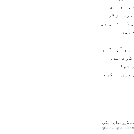
وبہ بندی
ہو۔ برقی
 شاندار ہی
 ہیں۔
 ہم آہنگی،
شرط ہے۔
و دوگنا
 میں مرکزی
نف: زولتان ایگری
egri.zoltan@dubaine