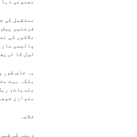
مصنوعی ذہان
مستقبل کی ج
فرصتیں پیش ک
علاقوں کی تع
پالیسی سازوں
ٹول کا ٹریفک
یہ خاص طور پ
بلکہ بہت مخت
بلدیات، ریل 
متوازن فیصل
خلاصہ
دبئی کی شہری