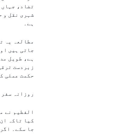
تضاد، جہاں ا
شہری نقل و ح
ہے۔
مطالعہ یہ تج
جاتی ہیں اور
ہے، طویل مدت
حکمت عملی کے
روزانہ سفر 
کیا تاکہ ان 
جا سکے۔ اگرچ