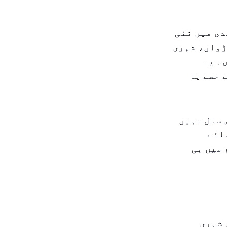
دی میں نئی
ڑواں، شہری
۔ یہ
 حصے یا
 سال نہیں
لئے
 میں ہی
 شہری