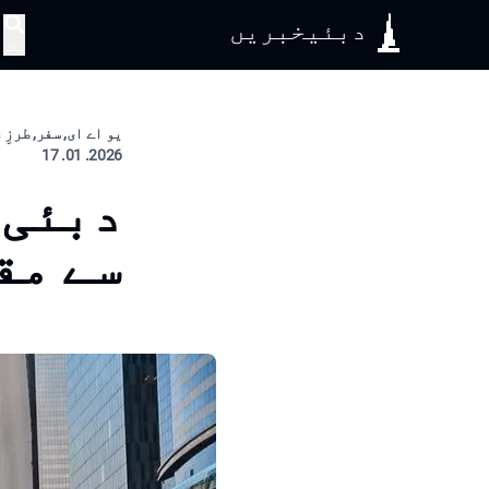
دبئیخبریں
تلاش
یو اے ای, سفر, طرزِ
2026. 01. 17
دبئی 
سے مق