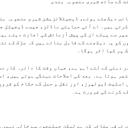
ت کے ساتھ شہری منصوبہ بندی
انب دیکھتے ہوئے، ڈیجیٹلائزیشن شہری منصوبہ بن
رتی ہیں۔ اے آئی حمایتی ماڈلز، جیسے ڈیجیٹل ج
میر سے پہلے ان کی پیش آزمائش کی اجازت دیتے ہیں
 کو یہ دیکھنے کے قابل بناتے ہیں کہ سڑک کے نئے
 پر کیا اثر ہوگا۔
ر دبئی کے لئے اہم ہے، جہاں وقت کا دائرہ کار دس
صر ہوتا ہے۔ بعد کی اصلاحات مہنگی ہوتی ہیں، اس
اسٹیٹ ڈیولپرز، اور نقل و حمل کے حکام کو شروع
ے کرنے کی ضرورت ہے۔
 ترقی متاثر کن ہے لیکن چیلنجوں سے خالی نہیں۔