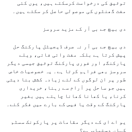
توثیق کی درخواست کرسکتے ہیں، یوں کئی
مفت گھنٹوں کی موصولی حاصل کر سکتے ہیں۔
دی بیچ جے بی آر کے مزید سروسز
دی بیچ جے بی آر نہ صرف ڈیجیٹل پارکنگ حل
پیش کرتا ہے بلکہ مفت وائی فائی، ویلے
پارکنگ، اور فوری پارکنگ توثیق جیسی دیگر
سروسز بھی فراہم کرتا ہے۔ یہ خصوصیات خاص
طور پر ان لوگوں کے لئے زیادہ کشش بنا دیتی
ہیں جو ساحل پر آرام سے رہنا، خریداری
کرنا، یا کھانا کھانا چاہتے ہیں بغیر
پارکنگ کے وقت یا فیس کے بارے میں فکر کئے۔
یو اے ای کے دیگر مقامات پر پارکونک سسٹم
کہاں دستیاب ہے؟