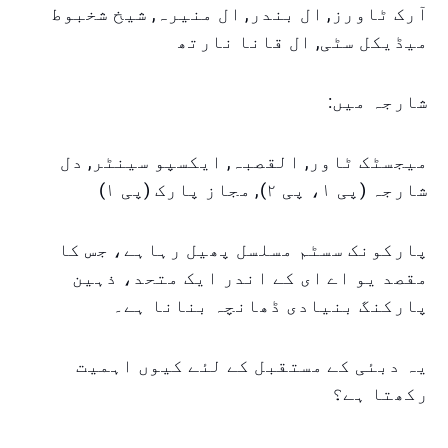
آرک ٹاورز, ال بندر, ال منیرہ, شیخ شخبوط
میڈیکل سٹی, ال قانا نارتھ
شارجہ میں:
میجسٹک ٹاور, القصبہ, ایکسپو سینٹر, دل
شارجہ (پی ۱، پی ۲), مجاز پارک (پی ۱)
پارکونک سسٹم مسلسل پھیل رہاہے، جس کا
مقصد یو اے ای کے اندر ایک متحد، ذہین
پارکنگ بنیادی ڈھانچہ بنانا ہے۔
یہ دبئی کے مستقبل کے لئے کیوں اہمیت
رکھتا ہے؟