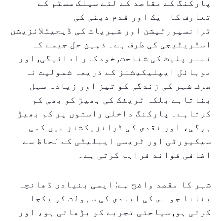
پارکنگ کے مقاصد کے لئے سیلک سسٹم کے
تعارف کا ایک اور قدم دبئی کی
ٹرانسپورٹیشن اور شہریات کی ڈیجیٹلائزیشن
اسٹریٹیجی کی طرف ہے۔ ذہین حل جیسے کہ
نمبر پلیٹ کی شناخت, خودکار ادائیگی, اور
موبائل ایپلیکیشنز کے ذریعہ شمولیت نہ
صرف شہر کی زندگی کو تیز اور زیادہ سہل
بناتاہے بلکہ ٹریفک کی بھیڑ کو بھی کم
کرتاہے۔ پارکنگ داخلی راستوں پر کم بھیڑ
ہوگی، اور نقدی کی ٹرانزیکشنز میں کمی
سیکیورٹی اور ٹریسی ایبلیٹی کے لحاظ سے
اضافی فوائد فراہم کرتی ہے۔
شہر کا مقصد واضح ہے: ایسی بنیادی ڈھانچہ
بنانا جو اس کی آبادی کی سہولت کو یکجا
کرتی ہو, سیاحتی تجربے کو بڑھاتی ہو، اور