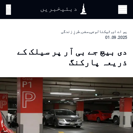
دبئیخبریں
تلاش
یو اے ای, ٹیکنالوجی, سفر, طرزِ زندگی
2025. 09. 01
دی بیچ جے بی آر پر سیلک کے
ذریعہ پارکنگ