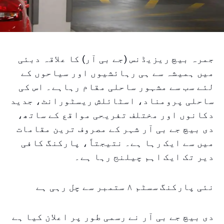
جمرہ بیچ ریزیڈنس (جے بی آر) کا علاقہ دبئی
میں ہمیشہ سے ہی رہائشیوں اور سیاحوں کے
لئے سب سے مشہور ساحلی مقام رہاہے۔ اس کی
ساحلی پرومناد، اسٹائلش ریسٹورانٹ، جدید
دکانوں اور مختلف تفریحی مواقع کے ساتھ،
دی بیچ جے بی آر شہر کے مصروف ترین مقامات
میں سے ایک رہا ہے۔ نتیجتاً، پارکنگ کافی
دیر تک ایک اہم چیلنج رہا ہے۔
نئی پارکنگ سسٹم ۸ ستمبر سے چل رہی ہے
دی بیچ جے بی آر نے رسمی طور پر اعلان کیا ہے