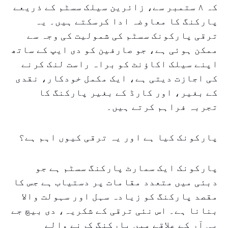
کہ ۸ ستمبر سے، زائرین سیلک سسٹم کے ذریعے
پارکنگ کا معاوضہ ادا کرسکتے ہیں۔ یہ
ترقی پارکونک سسٹم کی شمولیت کی وجہ سے
ممکن ہوئی ہے، جو صارفین کو دی ایپ کے ساتھ
اپنے سیلک اکاؤنٹ کو براہ راست لنک کرنے
کی اجازت دیتی ہے، ایک مکمل خودکار، نقدی
کے بغیر، اور کارڈ کے بغیر پارکنگ کا
تجربہ فراہم کرتے ہیں۔
پارکونک کیا ہے اور یہ ترقی کیوں اہم ہے؟
پارکونک ایک سمارٹ پارکنگ سسٹم ہے جو
دبئی میں متعدد مقامات پر دستیاب ہے جس کا
مقصد پارکنگ کو زیادہ سہل اور سہولت والا
بنانا ہے۔ اس نئی ترقی کے شکریہ، دی بیچ جے
بی آر کے علاقے میں پارکنگ کرنے والے