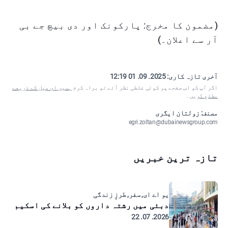
(مضمون کا مخرج: پارکونک اور دی بیچ جے بی
آر سے اعلان۔)
آخری تازہ کاری:
2025. 09. 01 12:19
اگر آپ کو اس صفحے پر کوئی غلطی نظر آئے تو براہ کرم
ہمیں ای میل کے ذریعے
مطلع کریں
۔
مصنف: زولتان ایگری
egri.zoltan@dubainewsgroup.com
تازہ ترین خبریں
یو اے ای, سفر, طرزِ زندگی
دبئی میں رشتہ داروں کو بلانے کی اسکیم
2026. 07. 22