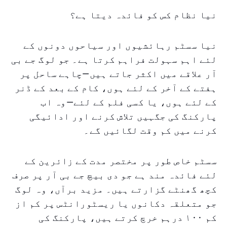
نیا نظام کس کو فائدہ دیتا ہے؟
نیا سسٹم رہائشیوں اور سیاحوں دونوں کے
لئے اہم سہولت فراہم کرتا ہے۔ جو لوگ جے بی
آر علاقے میں اکثر جاتے ہیں—چاہے ساحل پر
ہفتے کے آخر کے لئے ہوں، کام کے بعد کے ڈنر
کے لئے ہوں، یا کسی فلم کے لئے—وہ اب
پارکنگ کی جگہیں تلاش کرنے اور ادائیگی
کرنے میں کم وقت لگائیں گے۔
سسٹم خاص طور پر مختصر مدت کے زائرین کے
لئے فائدہ مند ہے جو دی بیچ جے بی آر پر صرف
کچھ گھنٹے گزارتے ہیں۔ مزید برآں، وہ لوگ
جو متعلقہ دکانوں یا ریسٹورانٹس پر کم از
کم ۱۰۰ درہم خرچ کرتے ہیں، پارکنگ کی