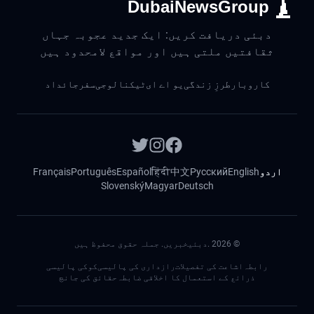
DubaiNewsGroup
دبئی دریافت کریں: ایک جدید عجوبہ جہاں
ثقافتیں ملتی ہیں اور مواقع لامحدود ہیں
کاروبار
طرزِ زندگی
یو اے ای
ٹیکنالوجی
سفر
جائداد
اردو
English
Русский
中文
हिंदी
Español
Português
Français
Slovenský
Magyar
Deutsch
©
2026
.دبئیخبریں. جملہ حقوق محفوظ ہیں
رابطہ
اشاعت کی تفصیلات
رازداری کی پالیسی
کوکی پالیسی
ذرائع کے استعمال کا اخلاقی ضابطہ
حقائق کی جانچ