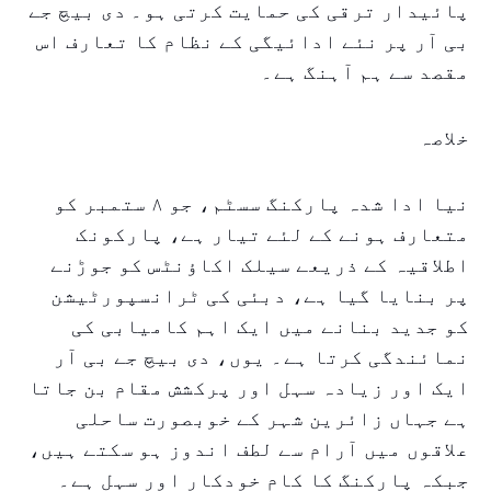
پائیدار ترقی کی حمایت کرتی ہو۔ دی بیچ جے
بی آر پر نئے ادائیگی کے نظام کا تعارف اس
مقصد سے ہم آہنگ ہے۔
خلاصہ
نیا ادا شدہ پارکنگ سسٹم، جو ۸ ستمبر کو
متعارف ہونے کے لئے تیار ہے، پارکونک
اطلاقیہ کے ذریعے سیلک اکاؤنٹس کو جوڑنے
پر بنایا گیا ہے، دبئی کی ٹرانسپورٹیشن
کو جدید بنانے میں ایک اہم کامیابی کی
نمائندگی کرتا ہے۔ یوں، دی بیچ جے بی آر
ایک اور زیادہ سہل اور پرکشش مقام بن جاتا
ہے جہاں زائرین شہر کے خوبصورت ساحلی
علاقوں میں آرام سے لطف اندوز ہو سکتے ہیں،
جبکہ پارکنگ کا کام خودکار اور سہل ہے۔