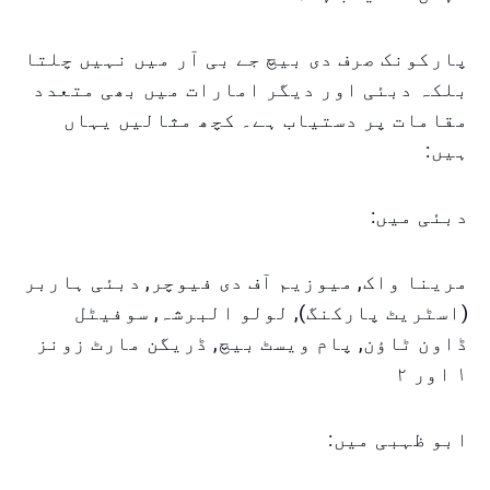
پارکونک صرف دی بیچ جے بی آر میں نہیں چلتا
بلکہ دبئی اور دیگر امارات میں بھی متعدد
مقامات پر دستیاب ہے۔ کچھ مثالیں یہاں
ہیں:
دبئی میں:
مرینا واک, میوزیم آف دی فیوچر, دبئی ہاربر
(اسٹریٹ پارکنگ), لولو البرشہ, سوفیٹل
ڈاون ٹاؤن, پام ویسٹ بیچ, ڈریگن مارٹ زونز
۱ اور ۲
ابو ظہبی میں: