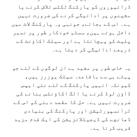
ڈرائیوروں کو پارکنگ ٹکٹس تلاش کرنے یا
مشینوں پر ادائیگی کرنے کی ضرورت نہیں
ہے۔ اس کے بجائے، جونہی وہ پارکنگ لاٹ میں
داخل ہوتے ہیں، سسٹم خودکار طور پر نمبر
پلیٹ کو پہچانتا ہے اور سیلک اکاؤنٹ کے
ذریعے ادائیگی کر دیتا ہے۔
یہ خاص طور پر مفید ہے ان لوگوں کے لئے جو
پہلے ہی سے باقاعدہ سیلک یوزرز ہیں،
کیونکہ انہیں پارکنگ کے لئے نئی ایپس
ڈاؤن لوڈ کرنے یا الگ اکاؤنٹس بنانے کی
ضرورت نہیں ہے۔ حل کا مقصد دبئی کو اس کے
ٹرانسپورٹیشن اور پارکنگ کی بنیادی
ڈھانچے کی ڈیجیٹلائزیشن کی ایک قدم مزید
قریب کرنا ہے۔