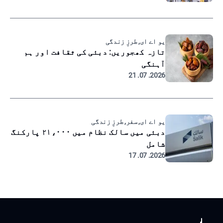
یو اے ای, طرزِ زندگی
تازہ کھجوریں: دبئی کی ثقافت اور ہم
آہنگی
2026. 07. 21
یو اے ای, سفر, طرزِ زندگی
دبئی میں سالک نظام میں ۲۱،۰۰۰ پارکنگ
شامل
2026. 07. 17