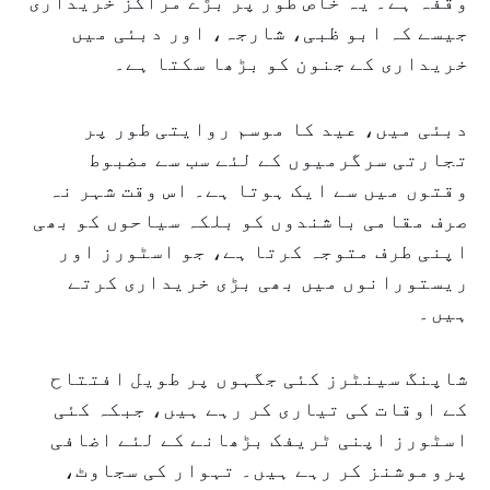
وقفہ ہے۔ یہ خاص طور پر بڑے مراکز خریداری
جیسے کہ ابو ظبی، شارجہ، اور دبئی میں
خریداری کے جنون کو بڑھا سکتا ہے۔
دبئی میں، عید کا موسم روایتی طور پر
تجارتی سرگرمیوں کے لئے سب سے مضبوط
وقتوں میں سے ایک ہوتا ہے۔ اس وقت شہر نہ
صرف مقامی باشندوں کو بلکہ سیاحوں کو بھی
اپنی طرف متوجہ کرتا ہے، جو اسٹورز اور
ریستورانوں میں بھی بڑی خریداری کرتے
ہیں۔
شاپنگ سینٹرز کئی جگہوں پر طویل افتتاح
کے اوقات کی تیاری کر رہے ہیں، جبکہ کئی
اسٹورز اپنی ٹریفک بڑھانے کے لئے اضافی
پروموشنز کر رہے ہیں۔ تہوار کی سجاوٹ،