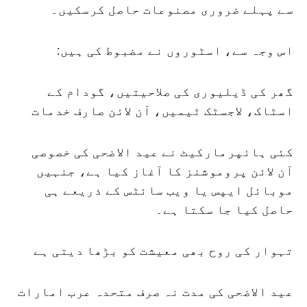
سے پہلے ضروری مصنوعات حاصل کرسکیں۔
اس وجہ سے، اسٹوروں نے مضبوط کی ہیں:
گھر کی ڈیلیوری کی صلاحیتیں، گودام کے
اسٹاک، لاجسٹک ٹیمیں، آن لائن صارف خدمات
کئی ہائپرمارکیٹ نے عید الاضحی کی خصوصی
آن لائن پروموشنز کا آغاز کیا ہے، جنہیں
موبائل ایپس یا ویب سائٹس کے ذریعے ہی
حاصل کیا جا سکتا ہے۔
تہوار کی روح بھی معیشت کو بڑھا دیتی ہے
عید الاضحی کی مدت نہ صرف متحدہ عرب امارات