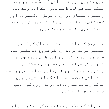
میں مذہبی اور خاندانی لحاظ سے اہم ہے،
بلکہ معاشی لحاظ سے بھی ایک اہم وقت ہے۔
ریٹیل، مہمان نوازی، ہوٹل انڈسٹری، اور
لاجسٹکس سیکٹر سب اس وقت کے دوران زبردست
آمدنی میں اضافہ دیکھتے ہیں۔
ماہرین کا ماننا ہے کہ اس سال کی لمبی
تعطیل مزید خریداری کو فروغ دے سکتی ہے،
خاص طور پر دبئی اور ابو ظبی میں، جہاں
تہوار کی سیاحت بھی مضبوط ہو سکتی ہے۔
ہائپرمارکیٹ اور خریداری مراکز اس وجہ سے
انتہائی شدت سے مہمات کے لئے تیار ہیں
تاکہ زیادہ سے زیادہ خریداروں کو اپنی
طرف متوجہ کر سکیں۔
رعایات کے علاوہ، مصنوعات کی دستیابی اور