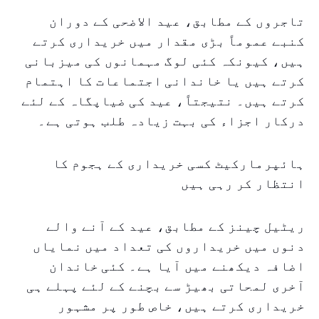
تاجروں کے مطابق، عید الاضحی کے دوران
کنبے عموماً بڑی مقدار میں خریداری کرتے
ہیں، کیونکہ کئی لوگ مہمانوں کی میزبانی
کرتے ہیں یا خاندانی اجتماعات کا اہتمام
کرتے ہیں۔ نتیجتاً، عید کی ضیاپگاہ کے لئے
درکار اجزاء کی بہت زیادہ طلب ہوتی ہے۔
ہائپرمارکیٹ کسی خریداری کے ہجوم کا
انتظار کر رہی ہیں
ریٹیل چینز کے مطابق، عید کے آنے والے
دنوں میں خریداروں کی تعداد میں نمایاں
اضافہ دیکھنے میں آیا ہے۔ کئی خاندان
آخری لمحاتی بھیڑ سے بچنے کے لئے پہلے ہی
خریداری کرتے ہیں، خاص طور پر مشہور