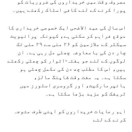
مصروف وقت میں خریداروں کی ضروریات کو
پورا کرنے کے لئے کافی اسٹاک رکھتے ہیں۔
اس سال کی عید الاضحی ایک خصوصی خریداری کا
موقع فراہم کر سکتی ہے، کیونکہ پرائیویٹ
سیکٹر کے ملازمین کو ۲۶ مئی سے ۲۹ مئی تک
چار دن کی بامعاوضہ چھٹی مل رہی ہے۔ ان
لوگوں کے لئے جو ہفتہ-اتوار کو چھٹی رکھتے
ہیں، اس کا مطلب چھ دن کی مکمل چھٹی ہو
سکتا ہے۔ یہ مفت وقت شاپنگ مالز،
ہائپرمارکیٹ، اور گروسری اسٹورز میں
ٹریفک کو مزید بڑھا سکتا ہے۔
اہم رعایات خریداروں کو اپنی طرف متوجہ
کرنے کے لئے