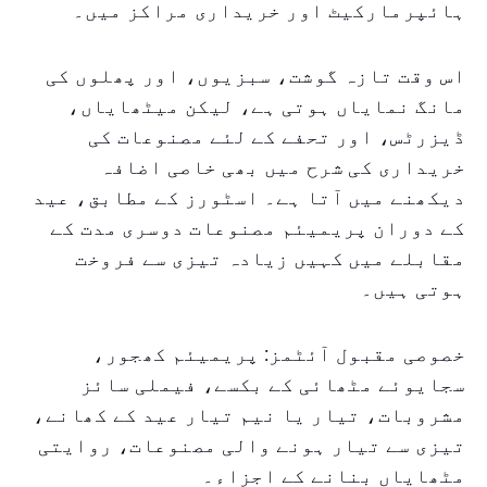
ہائپرمارکیٹ اور خریداری مراکز میں۔
اس وقت تازہ گوشت، سبزیوں، اور پھلوں کی
مانگ نمایاں ہوتی ہے، لیکن میٹھایاں،
ڈیزرٹس، اور تحفے کے لئے مصنوعات کی
خریداری کی شرح میں بھی خاصی اضافہ
دیکھنے میں آتا ہے۔ اسٹورز کے مطابق، عید
کے دوران پریمیئم مصنوعات دوسری مدت کے
مقابلے میں کہیں زیادہ تیزی سے فروخت
ہوتی ہیں۔
خصوصی مقبول آئٹمز: پریمیئم کھجور،
سجایوئے مٹھائی کے بکسے، فیملی سائز
مشروبات، تیار یا نیم تیار عید کے کھانے،
تیزی سے تیار ہونے والی مصنوعات، روایتی
مٹھایاں بنانے کے اجزاء۔