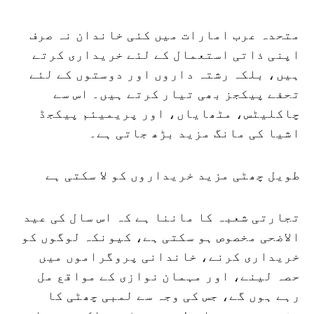
متحدہ عرب امارات میں کئی خاندان نہ صرف
اپنی ذاتی استعمال کے لئے خریداری کرتے
ہیں، بلکہ رشتہ داروں اور دوستوں کے لئے
تحفے پیکجز بھی تیار کرتے ہیں۔ اس سے
چاکلیٹس، مٹھایاں، اور پریمیئم پیکجڈ
اشیا کی مانگ مزید بڑھ جاتی ہے۔
طویل چھٹی مزید خریداروں کو لا سکتی ہے
تجارتی شعبہ کا ماننا ہے کہ اس سال کی عید
الاضحی مخصوص ہو سکتی ہے، کیونکہ لوگوں کو
خریداری کرنے، خاندانی پروگراموں میں
حصہ لینے، اور مہمان نوازی کے مواقع مل
رہے ہوں گے، جس کی وجہ سے لمبی چھٹی کا