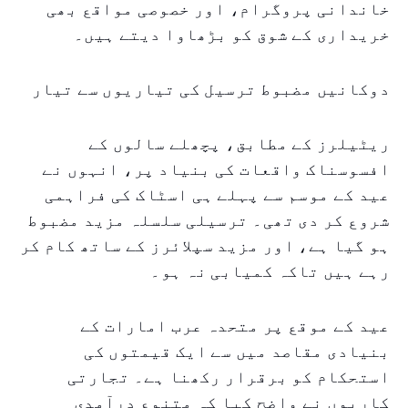
خاندانی پروگرام، اور خصوصی مواقع بھی
خریداری کے شوق کو بڑھاوا دیتے ہیں۔
دوکانیں مضبوط ترسیل کی تیاریوں سے تیار
ریٹیلرز کے مطابق، پچھلے سالوں کے
افسوسناک واقعات کی بنیاد پر، انہوں نے
عید کے موسم سے پہلے ہی اسٹاک کی فراہمی
شروع کر دی تھی۔ ترسیلی سلسلہ مزید مضبوط
ہو گیا ہے، اور مزید سپلائرز کے ساتھ کام کر
رہے ہیں تاکہ کمیابی نہ ہو۔
عید کے موقع پر متحدہ عرب امارات کے
بنیادی مقاصد میں سے ایک قیمتوں کی
استحکام کو برقرار رکھنا ہے۔ تجارتی
کاریوں نے واضح کیا کہ متنوع درآمدی