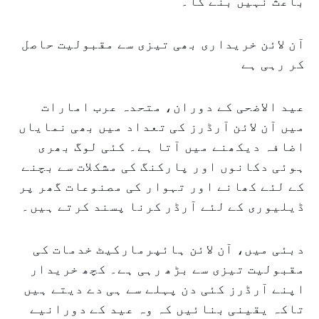
باعث نہیں بنے گا۔
آن لائن خریداری بھی تیزی سے مقبولیت حاصل
کر رہی ہے
عید الاضحی کے دوران، متحدہ عرب امارات
میں آن لائن آرڈرز کی تعداد میں بھی نمایاں
اضافہ دیکھنے میں آتا ہے۔ کئی لوگ بھری
ہوئی دکانوں اور پارکنگ کی مشکلات سے بچنے
کے لئے کھانے اور تہوار کی مصنوعات گھر پر
ڈیلیوری کے لئے آرڈر کرنا پسند کرتے ہیں۔
دبئی میں، آن لائن ہائپرمارکیٹ خدمات کی
مقبولیت تیزی سے بڑھ رہی ہے۔ کچھ خریدار
اپنے آرڈرز کئی دن پہلے سے ہی دے دیتے ہیں
تاکہ یقینی بنائیں کہ وہ عید کے دورانیے