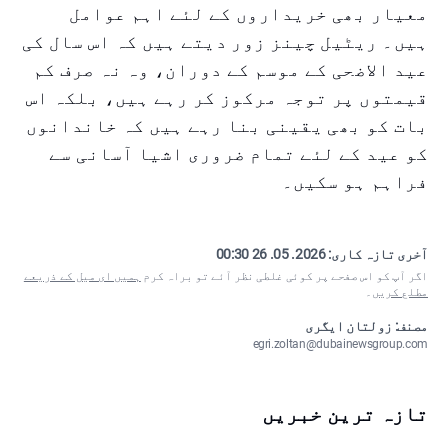
معیار بھی خریداروں کے لئے اہم عوامل
ہیں۔ ریٹیل چینز زور دیتے ہیں کہ اس سال کی
عید الاضحی کے موسم کے دوران، وہ نہ صرف کم
قیمتوں پر توجہ مرکوز کر رہے ہیں، بلکہ اس
بات کو بھی یقینی بنا رہے ہیں کہ خاندانوں
کو عید کے لئے تمام ضروری اشیا آسانی سے
فراہم ہو سکیں۔
آخری تازہ کاری:
2026. 05. 26 00:30
اگر آپ کو اس صفحے پر کوئی غلطی نظر آئے تو براہ کرم
ہمیں ای میل کے ذریعے
مطلع کریں
۔
مصنف: زولتان ایگری
egri.zoltan@dubainewsgroup.com
تازہ ترین خبریں