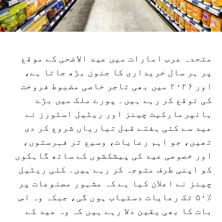
متحدہ عرب امارات میں عید الاضحی کے موقع
پر ہر سال خریداری کا جنون بڑھ جاتا ہے،
اور ۲۰۲۶ میں بھی تاجر خاصی مضبوط فروخت
کی توقع کر رہے ہیں۔ پورے ملک میں بڑے
ہائپرمارکیٹ چینز اور ریٹیل اسٹورز نے
عید سے کئی ہفتے قبل تیاریاں شروع کر دی
تھیں، جو اہم رعایات، وسیع تر فہرستوں،
اور خصوصی عید کی پیشکشوں کے ساتھ گاہکوں
کو اپنی طرف متوجہ کر رہے ہیں۔ کئی ریٹیل
چینز نے اعلان کیا ہے کہ مشہور مصنوعات پر
٪۵۰ تک رعایات دستیاب ہوں گی، جبکہ وہ اس
بات کا بھی یقین دلا رہے ہیں کہ وہ عید کے