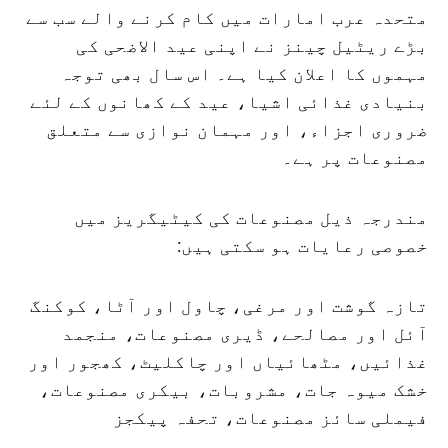
متحدہ عرب امارات میں کام کرنے والے سب سے
بڑے ریٹیل چینز نے اپنی عید الاضحی کی
مہموں کا اعلان کیا ہے۔ اس سال بھی توجہ
بنیادی غذائی اشیا، عید کے کھانوں کے لئے
ضروری اجزاء، اور مہمان نوازی سے متعلق
مصنوعات پر ہے۔
مندرجہ ذیل مصنوعات کی کیٹیگریز میں
خصوصی رعایات ہو سکتی ہیں:
تازہ گوشت اور مرغی، چاول اور آٹا، کوکنگ
آئل اور مصالحے، ڈیری مصنوعات، منجمد
غذائیں، مٹھائیاں اور چاکلیٹ، کھجور اور
خشک میوہ جات، مشروبات، بیکری مصنوعات،
فیملی سائز مصنوعات، تحفہ پیکجز