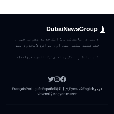
DubaiNewsGroup
دبئی دریافت کریں: ایک جدید عجوبہ جہاں
ثقافتیں ملتی ہیں اور مواقع لامحدود ہیں
کاروبار
طرزِ زندگی
یو اے ای
ٹیکنالوجی
سفر
جائداد
اردو
English
Русский
中文
हिंदी
Español
Português
Français
Slovenský
Magyar
Deutsch