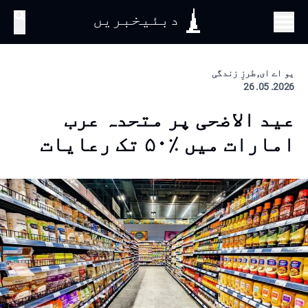
دبئیخبریں
تلاش
یو اے ای, طرزِ زندگی
2026. 05. 26
عید الاضحی پر متحدہ عرب
امارات میں ٪۵۰ تک رعایات