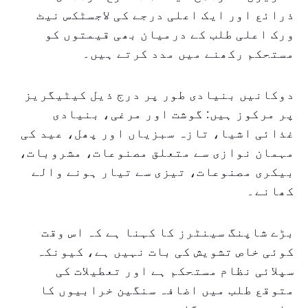
ذرائع اور ایک اعلی درجے کی لاجسٹکس نیٹ
ورک اعلی طلب کے درمیان بھی قیمتوں کو
مستحکم رکھنے میں مدد کرتے ہیں۔
دوکانیں بنیادی طور پر درج ذیل کیٹیگریز
پر مرکوز ہیں: گوشت اور مرغی، بنیادی
غذائی اشیا، تازہ سبزیاں اور پھل، عید کی
مہمان نوازی سے متعلق مصنوعات، مشروبات،
بیکری مصنوعات، تیزی سے تیار ہونے والے
کھانے۔
بڑے شاپنگ سینٹرز کا کہنا ہے کہ اس وقت
کوئی خاص تشویش کی بات نہیں ہے، کیونکہ
سپلائی نظام مستحکم ہے اور تعطیلات کی
متوقع طلب میں اضافہ سنگین خرابیوں کا