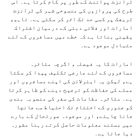
ٹرانزٹ پوائنٹ کے طور پر کام کرتا ہے۔ اس
طرح کی پروازوں کی منسوخی شہر کی ٹرانزٹ
ٹریفک پر کسی حد تک اثر کر سکتی ہے۔ تاہم،
امارات اور فلائی دبئی کے درمیان اشتراک
یقینی بناتا ہے کہ خطے میں مسافروں کے لئے
متبادل موجود ہے۔
امارات کا یہ فیصلہ، اگرچہ متاثرہ
مسافروں کے لئے عارضی تکلیف پیدا کر سکتا
ہے، لیکن یہ ایئرلائن کی اپنے مسافروں اور
عملے کی حفاظت کو ترجیح دینے کو ظاہر کرتا
ہے۔ متاثرہ مقامات کی سفر کی منصوبہ بندی
کو جنوری کے اختتام تک احتیاط سے جانچا
جانا چاہئے، اور موجودہ صورتحال کے بارے
میں مستند معلومات حاصل کرتے رہنا مشورہ
دیا جاتا ہے۔