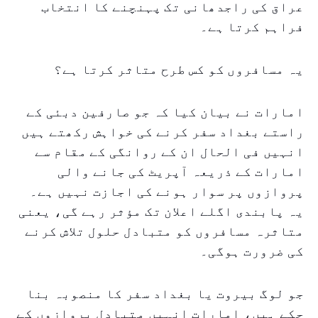
عراق کی راجدھانی تک پہنچنے کا انتخاب
فراہم کرتا ہے۔
یہ مسافروں کو کس طرح متاثر کرتا ہے؟
امارات نے بیان کیا کہ جو صارفین دبئی کے
راستے بغداد سفر کرنے کی خواہش رکھتے ہیں
انہیں فی الحال ان کے روانگی کے مقام سے
امارات کے ذریعہ آپریٹ کی جانے والی
پروازوں پر سوار ہونے کی اجازت نہیں ہے۔
یہ پابندی اگلے اعلان تک مؤثر رہے گی، یعنی
متاثرہ مسافروں کو متبادل حلول تلاش کرنے
کی ضرورت ہوگی۔
جو لوگ بیروت یا بغداد سفر کا منصوبہ بنا
چکے ہیں، امارات انہیں متبادل پروازوں کے