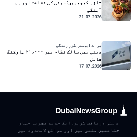
تازہ کھجوریں: دبئی کی ثقافت اور ہم
آہنگی
2026. 07. 21
یو اے ای, سفر, طرزِ زندگی
دبئی میں سالک نظام میں ۲۱،۰۰۰ پارکنگ
شامل
2026. 07. 17
DubaiNewsGroup
دبئی دریافت کریں: ایک جدید عجوبہ جہاں
ثقافتیں ملتی ہیں اور مواقع لامحدود ہیں