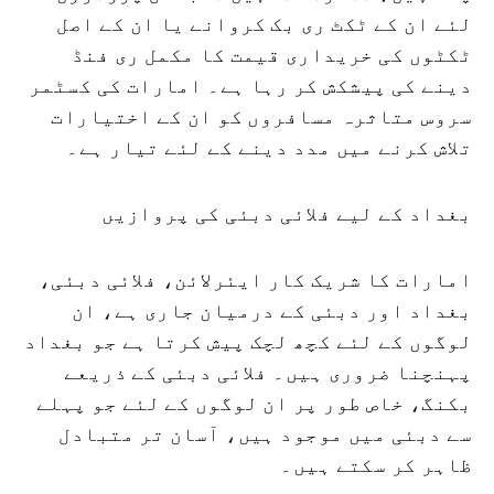
لئے ان کے ٹکٹ ری بک کروانے یا ان کے اصل
ٹکٹوں کی خریداری قیمت کا مکمل ری فنڈ
دینے کی پیشکش کر رہا ہے۔ امارات کی کسٹمر
سروس متاثرہ مسافروں کو ان کے اختیارات
تلاش کرنے میں مدد دینے کے لئے تیار ہے۔
بغداد کے لیے فلائی دبئی کی پروازیں
امارات کا شریک کار ایئرلائن، فلائی دبئی،
بغداد اور دبئی کے درمیان جاری ہے، ان
لوگوں کے لئے کچھ لچک پیش کرتا ہے جو بغداد
پہنچنا ضروری ہیں۔ فلائی دبئی کے ذریعے
بکنگ، خاص طور پر ان لوگوں کے لئے جو پہلے
سے دبئی میں موجود ہیں، آسان تر متبادل
ظاہر کر سکتے ہیں۔