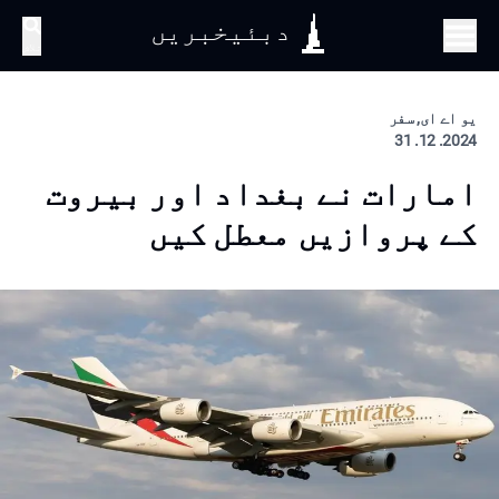
دبئیخبریں
تلاش
یو اے ای, سفر
2024. 12. 31
امارات نے بغداد اور بیروت
کے پروازیں معطل کیں