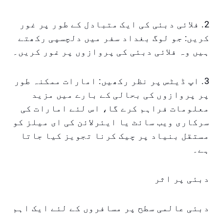
2. فلائی دبئی کی ایک متبادل کے طور پر غور
کریں: جو لوگ بغداد سفر میں دلچسپی رکھتے
ہیں وہ فلائی دبئی کی پروازوں پر غور کریں۔
3. اپ ڈیٹس پر نظر رکھیں: امارات ممکنہ طور
پر پروازوں کی بحالی کے بارے میں مزید
معلومات فراہم کرے گا، اس لئے امارات کی
سرکاری ویب سائٹ یا ایئرلائن کی ای میلز کو
مستقل بنیاد پر چیک کرنا تجویز کیا جاتا
ہے۔
دبئی پر اثر
دبئی عالمی سطح پر مسافروں کے لئے ایک اہم