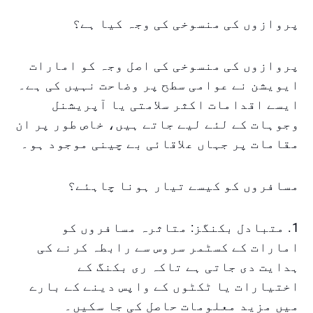
پروازوں کی منسوخی کی وجہ کیا ہے؟
پروازوں کی منسوخی کی اصل وجہ کو امارات
ایویشن نے عوامی سطح پر وضاحت نہیں کی ہے۔
ایسے اقدامات اکثر سلامتی یا آپریشنل
وجوہات کے لئے لیے جاتے ہیں، خاص طور پر ان
مقامات پر جہاں علاقائی بے چینی موجود ہو۔
مسافروں کو کیسے تیار ہونا چاہئے؟
1. متبادل بکنگز: متاثرہ مسافروں کو
امارات کے کسٹمر سروس سے رابطہ کرنے کی
ہدایت دی جاتی ہے تاکہ ری بکنگ کے
اختیارات یا ٹکٹوں کے واپس دینے کے بارے
میں مزید معلومات حاصل کی جا سکیں۔