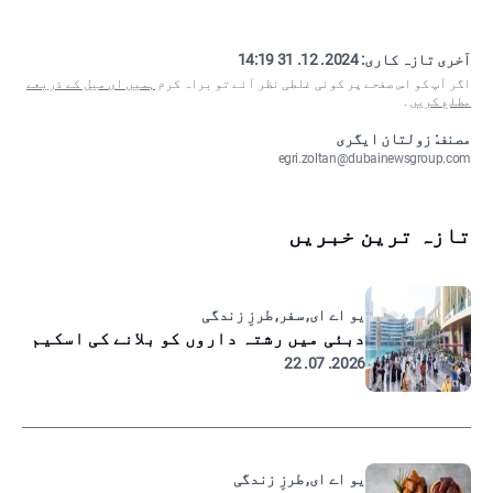
آخری تازہ کاری:
2024. 12. 31 14:19
اگر آپ کو اس صفحے پر کوئی غلطی نظر آئے تو براہ کرم
ہمیں ای میل کے ذریعے
مطلع کریں
۔
مصنف: زولتان ایگری
egri.zoltan@dubainewsgroup.com
تازہ ترین خبریں
یو اے ای, سفر, طرزِ زندگی
دبئی میں رشتہ داروں کو بلانے کی اسکیم
2026. 07. 22
یو اے ای, طرزِ زندگی