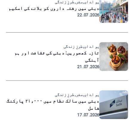
یو اے ای, سفر, طرزِ زندگی
دبئی میں رشتہ داروں کو بلانے کی اسکیم
2026. 07. 22
یو اے ای, طرزِ زندگی
تازہ کھجوریں: دبئی کی ثقافت اور ہم
آہنگی
2026. 07. 21
یو اے ای, سفر, طرزِ زندگی
دبئی میں سالک نظام میں ۲۱،۰۰۰ پارکنگ
شامل
2026. 07. 17