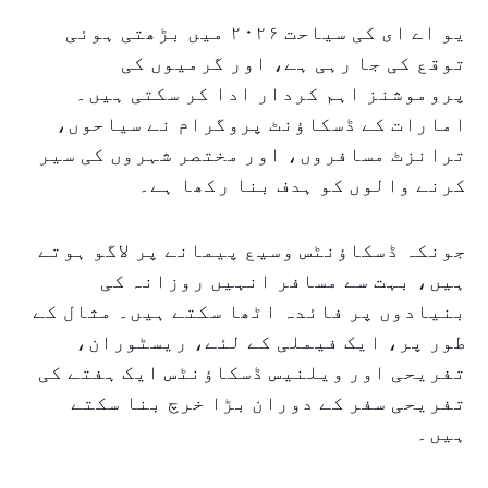
یو اے ای کی سیاحت ۲۰۲۶ میں بڑھتی ہوئی
توقع کی جا رہی ہے، اور گرمیوں کی
پروموشنز اہم کردار ادا کر سکتی ہیں۔
امارات کے ڈسکاؤنٹ پروگرام نے سیاحوں،
ترانزٹ مسافروں، اور مختصر شہروں کی سیر
کرنے والوں کو ہدف بنا رکھا ہے۔
جونکہ ڈسکاؤنٹس وسیع پیمانے پر لاگو ہوتے
ہیں، بہت سے مسافر انہیں روزانہ کی
بنیادوں پر فائدہ اٹھا سکتے ہیں۔ مثال کے
طور پر، ایک فیملی کے لئے، ریسٹوران،
تفریحی اور ویلنیس ڈسکاؤنٹس ایک ہفتے کی
تفریحی سفر کے دوران بڑا خرچ بنا سکتے
ہیں۔