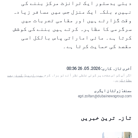
دبئی بدستور ایک ترانزٹ مرکز بننے کی
نہیں، بلکہ ایک منزل جس میں مسافر زیادہ
وقت گزارتے ہیں اور مقامی تجربات میں
سرگرمی کا مظاہرہ کرتے ہیں بننے کی کوشش
کرتا ہے۔ مائی اماراتی پاس بالکل اسی
مقصد کی حمایت کرتا ہے۔
آخری تازہ کاری:
2026. 05. 26 00:36
اگر آپ کو اس صفحے پر کوئی غلطی نظر آئے تو براہ کرم
ہمیں ای میل کے ذریعے
مطلع کریں
۔
مصنف: زولتان ایگری
egri.zoltan@dubainewsgroup.com
تازہ ترین خبریں