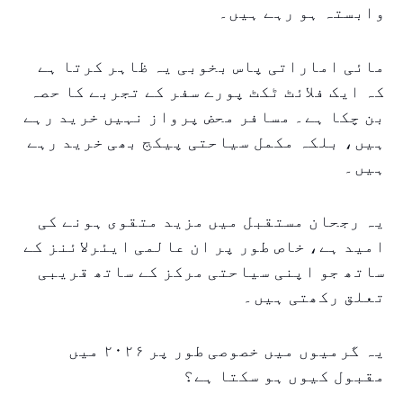
وابستہ ہو رہے ہیں۔
مائی اماراتی پاس بخوبی یہ ظاہر کرتا ہے
کہ ایک فلائٹ ٹکٹ پورے سفر کے تجربے کا حصہ
بن چکا ہے۔ مسافر محض پرواز نہیں خرید رہے
ہیں، بلکہ مکمل سیاحتی پیکج بھی خرید رہے
ہیں۔
یہ رجحان مستقبل میں مزید متقوی ہونے کی
امید ہے، خاص طور پر ان عالمی ایئرلائنز کے
ساتھ جو اپنی سیاحتی مرکز کے ساتھ قریبی
تعلق رکھتی ہیں۔
یہ گرمیوں میں خصوصی طور پر ۲۰۲۶ میں
مقبول کیوں ہو سکتا ہے؟