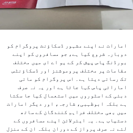
امارات نے اپنے مشہور ڈسکاؤنٹ پروگرام کو
دوبارہ شروع کیا ہے، جو مسافروں کو اپنے
بورڈنگ پاس پیش کر کے یو اے ای میں مختلف
مقامات پر مختلف پروموشنز اور ڈسکاؤنٹس
تک رسائی دیتا ہے۔ اس پروگرام کو مائی
اماراتی پاس کہا جاتا ہے اور یہ نہ صرف
دبئی کے اسٹوروں میں استعمال کیا جا سکتا
ہے بلکہ ابوظہبی، شارجہ، اور دیگر امارات
میں بھی مختلف فراہم کنندگان کے ساتھ
دستیاب ہے۔ یہ ایئرلائن اپنے مسافروں کے
لئے نہ صرف پرواز کے دوران بلکہ ان کے منزل