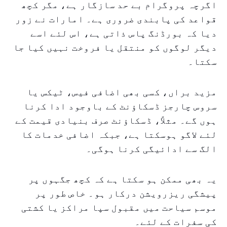
اگرچہ پروگرام بے حد سازگار ہے، مگر کچھ
قواعد کی پابندی ضروری ہے۔ امارات نے زور
دیا کہ بورڈنگ پاس ذاتی ہے، اس لئے اسے
دیگر لوگوں کو منتقل یا فروخت نہیں کیا جا
سکتا۔
مزید براں، کسی بھی اضافی فیس، ٹیکس یا
سروس چارجز ڈسکاؤنٹ کے باوجود ادا کرنا
ہوں گے۔ مثلاً، ڈسکاؤنٹ صرف بنیادی قیمت کے
لئے لاگو ہوسکتا ہے، جبکہ اضافی خدمات کا
الگ سے ادائیگی کرنا ہوگی۔
یہ بھی ممکن ہو سکتا ہے کہ کچھ جگہوں پر
پیشگی ریزرویشن درکار ہو۔ خاص طور پر
موسم سیاحت میں مقبول سپا مراکز یا کشتی
کی سفرات کے لئے۔