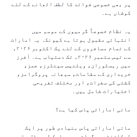
پر بھی خصوصی فوائد کا لطف اٹھانے کے لئے
کوشاں ہے۔
یہ نظام خصوصاً گرمیوں کے موسم میں
انتہائی مقبول ہوتا ہے کیونکہ یہ امارات
کے تمام مسافروں کے لئے یک اکتوبر ۲۰۲۶ء
سے تیس ستمبر ۲۰۲۶ء تک دستیاب ہے۔ آفرز
میں ریسٹوران، ویلنیس سینٹرز، جمز،
خریداری کے مقامات، سبھانہ پروگرامز،
کشتی کی سفرات، اور مختلف تفریحی
اختیارات شامل ہیں۔
مائی اماراتی پاس کیا ہے؟
مائی اماراتی پاس بنیادی طور پر ایک
ڈسکاؤنٹ پروگرام ہے جو ایک ڈیجیٹل یا