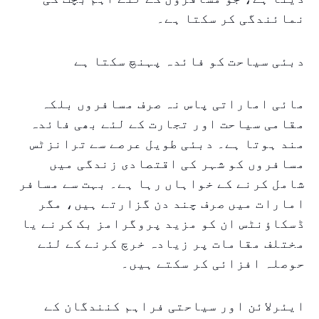
نمائندگی کر سکتا ہے۔
دبئی سیاحت کو فائدہ پہنچ سکتا ہے
مائی اماراتی پاس نہ صرف مسافروں بلکہ
مقامی سیاحت اور تجارت کے لئے بھی فائدہ
مند ہوتا ہے۔ دبئی طویل عرصے سے ترانزٹس
مسافروں کو شہر کی اقتصادی زندگی میں
شامل کرنے کے خواہاں رہا ہے۔ بہت سے مسافر
امارات میں صرف چند دن گزارتے ہیں، مگر
ڈسکاؤنٹس ان کو مزید پروگرامز بک کرنے یا
مختلف مقامات پر زیادہ خرچ کرنے کے لئے
حوصلہ افزائی کر سکتے ہیں۔
ایئرلائن اور سیاحتی فراہم کنندگان کے