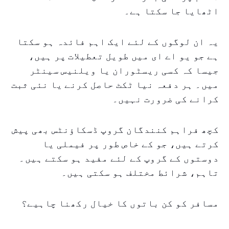
اٹھایا جا سکتا ہے۔
یہ ان لوگوں کے لئے ایک اہم فائدہ ہو سکتا
ہے جو یو اے ای میں طویل تعطیلات پر ہیں،
جیسا کہ کسی ریسٹوران یا ویلنیس سینٹر
میں۔ ہر دفعہ نیا ٹکٹ حاصل کرنے یا نئی ثبت
کرانے کی ضرورت نہیں۔
کچھ فراہم کنندگان گروپ ڈسکاؤنٹس بھی پیش
کرتے ہیں، جو کے خاص طور پر فیملی یا
دوستوں کے گروپ کے لئے مفید ہو سکتے ہیں۔
تاہم، شرائط مختلف ہو سکتی ہیں۔
مسافر کو کن باتوں کا خیال رکھنا چاہیے؟