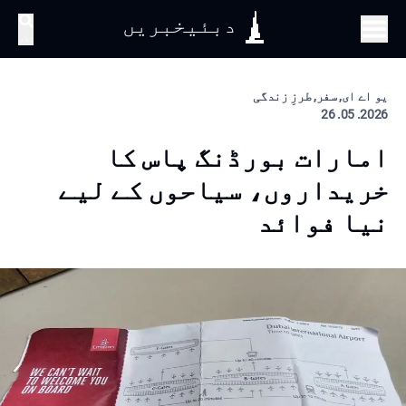
دبئیخبریں
تلاش
یو اے ای, سفر, طرزِ زندگی
2026. 05. 26
امارات بورڈنگ پاس کا
خریداروں، سیاحوں کے لیے
نیا فوائد