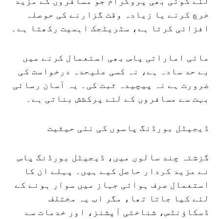
لئے کوئی بھی پروگرام جو مسافروں کے مزید
خرچ کرنے یا زیادہ وقت گزارنے کی حوصلہ
افزائی کرتا ہے، سٹریٹجک اہمیت رکھتا ہے۔
مائی اماراتی پاس بھی استعمال کرنے میں
بے حد سادہ ہے، نہ کسی علیحدہ درخواست کی
ضرورت ہے نہ پیچیدہ ثبت کی۔ یہ آسان رسائی
بہت سے مسافروں کے لئے پرکشش بناتی ہے۔
ڈیجیٹل بورڈنگ پاسوں کی نئی حیثیت
گزشتہ چند سالوں میں، ڈیجیٹل بورڈنگ پاس
نے مزید کردار حاصل کیے ہیں۔ پہلے ان کا
استعمال صرف ہوائی جہاز میں سوار ہونے کے
لئے کیا جاتا تھا، مگر اب یہ مختلف
ڈسکاؤنٹس، شناختی آپشنز، اور خدمات سے