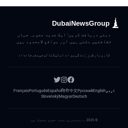
DubaiNewsGroup
دبئی دریافت کریں: ایک جدید عجوبہ جہاں
ثقافتیں ملتی ہیں اور مواقع لامحدود ہیں
کاروبار
طرزِ زندگی
یو اے ای
ٹیکنالوجی
سفر
جائداد
اردو
English
Русский
中文
हिंदी
Español
Português
Français
Slovenský
Magyar
Deutsch
©
2026
.دبئیخبریں. جملہ حقوق محفوظ ہیں