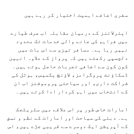
سفری اضافے اہمیت اختیار کر رہے ہیں
ایئرلائنز کے درمیان مقابلہ اب صرف طیارے
میں فراہم کی جانے والی خدمات تک محدود
نہیں رہا ہے۔ مسافر تیزی سے اس بات میں
دلچسپی رکھتے ہیں کہ پرواز کے علاوہ انہیں
کون کون سے اضافی تجربات حاصل ہوتے ہیں۔
ڈسکاؤنٹ پروگرامز، لاؤنچ یکسیس، ہوٹل کی
شراکت داری، اور سیاحتی پروموشنز اب ان
کے انتخاب میں اہم کردار ادا کرتے ہیں۔
امارات خاص طور پر اس علاقے میں سٹریٹجک
ہے۔ دبئی کی سیاحت اور امارات کے نظم و نسق
کے آپریشن ایک دوسرے سے قریبی جڑے ہیں، اس