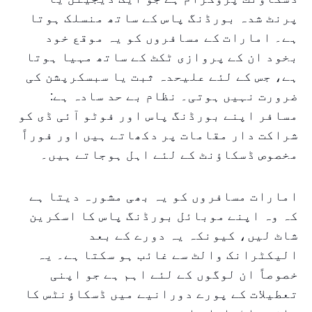
پرنٹ شدہ بورڈنگ پاس کے ساتھ منسلک ہوتا
ہے۔ امارات کے مسافروں کو یہ موقع خود
بخود ان کے پروازی ٹکٹ کے ساتھ مہیا ہوتا
ہے، جس کے لئے علیحدہ ثبت یا سبسکرپشن کی
ضرورت نہیں ہوتی۔ نظام بے حد سادہ ہے:
مسافر اپنے بورڈنگ پاس اور فوٹو آئی ڈی کو
شراکت دار مقامات پر دکھاتے ہیں اور فوراً
مخصوص ڈسکاؤنٹ کے لئے اہل ہوجاتے ہیں۔
امارات مسافروں کو یہ بھی مشورہ دیتا ہے
کہ وہ اپنے موبائل بورڈنگ پاس کا اسکرین
شاٹ لیں، کیونکہ یہ دورے کے بعد
الیکٹرانک والٹ سے غائب ہو سکتا ہے۔ یہ
خصوصاً ان لوگوں کے لئے اہم ہے جو اپنی
تعطیلات کے پورے دورانیے میں ڈسکاؤنٹس کا