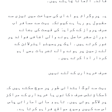
فائدہ اٹھانا چاہتے ہیں۔
یہ پروگرام یو اے ای کی سیاحت میں تیزی سے
مقبول ہو رہا ہے کیونکہ بہت سے مسافر اب
صرف پرواز کے کرایہٰ کی قیمت کی بجائے
دوران سفر حاصل ہونے والی اضافی فوائد پر
غور کرتے ہیں۔ ایک پریمیئم ایئرلائن کے
لئے زمین پر ہونے والے تجربات بھی اہم
کردار ادا کرتے ہیں۔
صرف خریداری کے لئے نہیں
بہت سے لوگ ابتدائی طور پر سوچ سکتے ہیں کہ
ڈسکاؤنٹس صرف دکانوں یا خریداری کے مراکز
پر لاگو ہوتی ہیں۔ تاہم، مائی اماراتی پاس
اس سے کہیں وسیع مواقع فراہم کرتا ہے۔