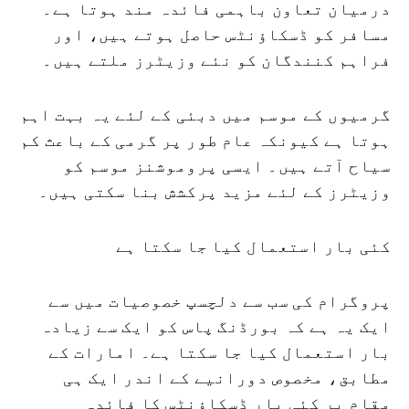
درمیان تعاون باہمی فائدہ مند ہوتا ہے۔
مسافر کو ڈسکاؤنٹس حاصل ہوتے ہیں، اور
فراہم کنندگان کو نئے وزیٹرز ملتے ہیں۔
گرمیوں کے موسم میں دبئی کے لئے یہ بہت اہم
ہوتا ہے کیونکہ عام طور پر گرمی کے باعث کم
سیاح آتے ہیں۔ ایسی پروموشنز موسم کو
وزیٹرز کے لئے مزید پرکشش بنا سکتی ہیں۔
کئی بار استعمال کیا جا سکتا ہے
پروگرام کی سب سے دلچسپ خصوصیات میں سے
ایک یہ ہے کہ بورڈنگ پاس کو ایک سے زیادہ
بار استعمال کیا جا سکتا ہے۔ امارات کے
مطابق، مخصوص دورانیے کے اندر ایک ہی
مقام پر کئی بار ڈسکاؤنٹس کا فائدہ