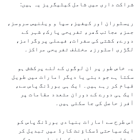
شراکت داری میں شامل کیٹیگریز یہ ہیں:
ریسٹوران اور کیفیز، سپا و ویلنیس سروسز،
جمز، عجائب گھر، تفریحی پارک، شہر کے
دورے، کشتی کی سفرات، فیملی پروگرامز،
لگژری اسٹورز، مختلف تفریحی مراکز۔
یہ خاص طور پر ان لوگوں کے لئے پرکشش ہو
سکتا ہے جو دبئی یا دیگر امارات میں طویل
قیام کر رہے ہیں۔ ایک ہی بورڈنگ پاس سے،
ایک ہی دورے کے دوران متعدد مقامات پر
آفرز حاصل کی جا سکتی ہیں۔
اس طرح سے امارات بنیادی بورڈنگ پاس کو
ایک سیاحتی ڈسکاؤنٹ کارڈ میں تبدیل کر
دیتا ہے، جو مسافروں کے لئے اہم بچت کی