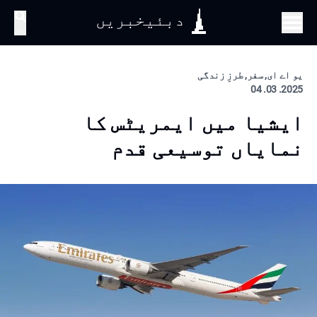
دبئیخبریں
تلاش
یو اے ای, سفر, طرزِ زندگی
2025. 03. 04
ایشیا میں ایمریٹس کا
نمایاں توسیعی قدم