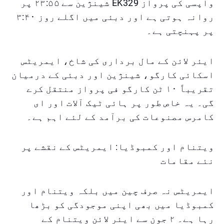
واپسی کی پرواز EK329 شینژین سے ۲۳:۵۵ پر
روانہ ہوتی ہے اور دبئی میں اگلے روز ۳:۴۰
پر پہنچتی ہے۔
ایئر لائن کے مال برداری کی شاخ، ایمریٹس
اسکائی کارگو، شینژین اور دبئی کے درمیان
تقریباً ۱۰ ٹن کارگو فی پرواز منتقل کرے
گی۔ یہ خاص طور پر ہائی ٹیک آلات اور ای
کامرس مصنوعات کی برآمد کے لئے اہم ہے۔
ویتنام اور کمبوڈیا: ایمریٹس کے نقشے پر
نئے مقامات
ایمریٹس نہ صرف چین میں بلکہ ویتنام اور
کمبوڈیا میں بھی اپنی موجودگی کو بڑھا
رہا ہے۔ ۲ جون سے ایئر لائن ویتنام کے