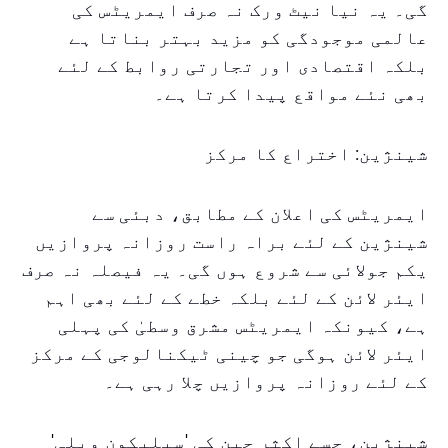
گی۔ یہ نیا نیٹ ورک نہ صرف ایمریٹس کی
عالمی موجودگی کو مزید بہتر بناتا ہے
بلکہ اقتصادی اور تجارتی روابط کے لئے
بھی نئے مواقع پیدا کرتا ہے۔
شینژین: اختراع کا مرکز
ایمریٹس کی اعلان کے مطابق، دبئی سے
شینژین کے لئے براہ راست روزانہ پروازیں
یکم جولائی سے شروع ہوں گی۔ یہ فیصلہ نہ صرف
ایئر لائن کے لئے بلکہ خطے کے لئے بھی اہم
ہے، کیونکہ ایمریٹس مشرق وسطیٰ کی پہلی
ایئر لائن ہوگی جو چینی ٹیکنالوجی کے مرکز
کے لئے روزانہ پروازیں چلا رہی ہے۔
شینژین، جسے اکثر چین کی 'سیلیکون ویلی'