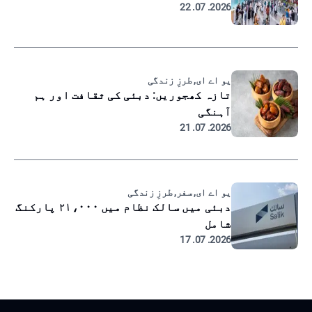
2026. 07. 22
یو اے ای, طرزِ زندگی
تازہ کھجوریں: دبئی کی ثقافت اور ہم
آہنگی
2026. 07. 21
یو اے ای, سفر, طرزِ زندگی
دبئی میں سالک نظام میں ۲۱،۰۰۰ پارکنگ
شامل
2026. 07. 17