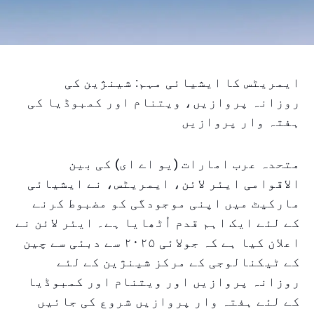
ایمریٹس کا ایشیائی مہم: شینژین کی
روزانہ پروازیں، ویتنام اور کمبوڈیا کی
ہفتہ وار پروازیں
متحدہ عرب امارات (یو اے ای) کی بین
الاقوامی ایئر لائن، ایمریٹس، نے ایشیائی
مارکیٹ میں اپنی موجودگی کو مضبوط کرنے
کے لئے ایک اہم قدم اُٹھایا ہے۔ ایئر لائن نے
اعلان کیا ہے کہ جولائی ۲۰۲۵ سے دبئی سے چین
کے ٹیکنالوجی کے مرکز شینژین کے لئے
روزانہ پروازیں اور ویتنام اور کمبوڈیا
کے لئے ہفتہ وار پروازیں شروع کی جائیں