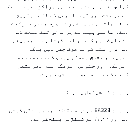
کہا جاتا ہے، دنیا کے اہم مراکز میں سے ایک
ہے جو جدت اور ٹیکنالوجی کے لئے بہترین
مانا جاتا ہے۔ یہ شہر نہ صرف ملکی مارکیٹ
بلکہ عالمی پیمانے پر ہائی ٹیک صنعت کے
لئے ایک اہم کردار ادا کرتا ہے۔ ایمریٹس
نے اس راستے کو نہ صرف چین میں بلکہ
افریقہ، مشرق وسطیٰ، یورپ کے ساتھ ساتھ
امریکہ اور جنوبی امریکہ میں بھی متصل
کرنے کے لئے منصوبہ بندی کی ہے۔
پرواز کا شیڈول یہ ہے:
پرواز EK328 دبئی سے ۱۰:۰۵ پر روانگی کرتی
ہے اور ۲۳:۰۰ پر شینژین پہنچتی ہے۔