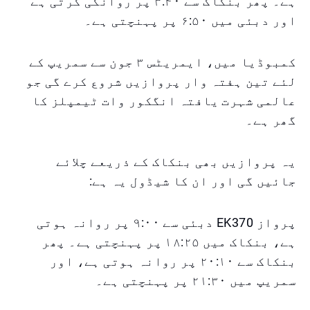
ہے۔ پھر بنکاک سے ۳:۴۰ پر روانگی کرتی ہے
اور دبئی میں ۶:۵۰ پر پہنچتی ہے۔
کمبوڈیا میں، ایمریٹس ۳ جون سے سمریپ کے
لئے تین ہفتہ وار پروازیں شروع کرے گی جو
عالمی شہرت یافتہ انگکور وات ٹیمپلز کا
گھر ہے۔
یہ پروازیں بھی بنکاک کے ذریعے چلائے
جائیں گی اور ان کا شیڈول یہ ہے:
پرواز EK370 دبئی سے ۹:۰۰ پر روانہ ہوتی
ہے، بنکاک میں ۱۸:۲۵ پر پہنچتی ہے۔ پھر
بنکاک سے ۲۰:۱۰ پر روانہ ہوتی ہے، اور
سمریپ میں ۲۱:۳۰ پر پہنچتی ہے۔