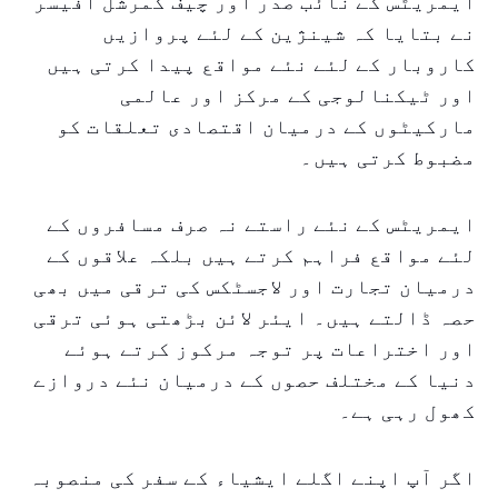
ایمریٹس کے نائب صدر اور چیف کمرشل آفیسر
نے بتایا کہ شینژین کے لئے پروازیں
کاروبار کے لئے نئے مواقع پیدا کرتی ہیں
اور ٹیکنالوجی کے مرکز اور عالمی
مارکیٹوں کے درمیان اقتصادی تعلقات کو
مضبوط کرتی ہیں۔
ایمریٹس کے نئے راستے نہ صرف مسافروں کے
لئے مواقع فراہم کرتے ہیں بلکہ علاقوں کے
درمیان تجارت اور لاجسٹکس کی ترقی میں بھی
حصہ ڈالتے ہیں۔ ایئر لائن بڑھتی ہوئی ترقی
اور اختراعات پر توجہ مرکوز کرتے ہوئے
دنیا کے مختلف حصوں کے درمیان نئے دروازے
کھول رہی ہے۔
اگر آپ اپنے اگلے ایشیاء کے سفر کی منصوبہ