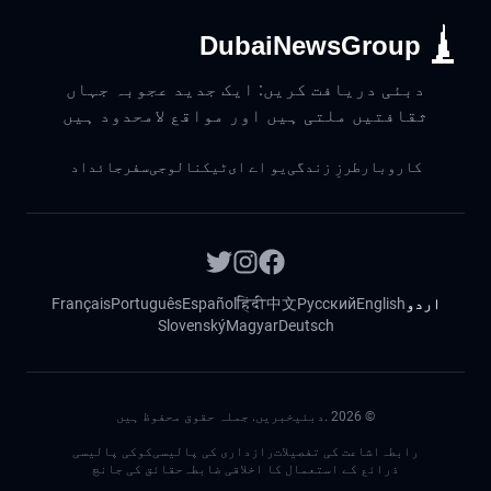
DubaiNewsGroup
دبئی دریافت کریں: ایک جدید عجوبہ جہاں
ثقافتیں ملتی ہیں اور مواقع لامحدود ہیں
کاروبار
طرزِ زندگی
یو اے ای
ٹیکنالوجی
سفر
جائداد
اردو
English
Русский
中文
हिंदी
Español
Português
Français
Slovenský
Magyar
Deutsch
©
2026
.دبئیخبریں. جملہ حقوق محفوظ ہیں
رابطہ
اشاعت کی تفصیلات
رازداری کی پالیسی
کوکی پالیسی
ذرائع کے استعمال کا اخلاقی ضابطہ
حقائق کی جانچ