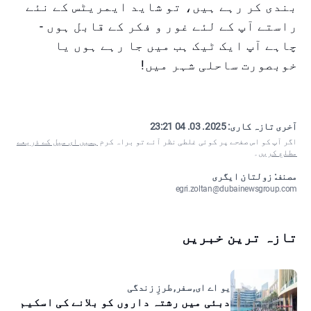
بندی کر رہے ہیں، تو شاید ایمریٹس کے نئے
راستے آپ کے لئے غور و فکر کے قابل ہوں -
چاہے آپ ایک ٹیک ہب میں جا رہے ہوں یا
خوبصورت ساحلی شہر میں!
آخری تازہ کاری:
2025. 03. 04 23:21
اگر آپ کو اس صفحے پر کوئی غلطی نظر آئے تو براہ کرم
ہمیں ای میل کے ذریعے
مطلع کریں
۔
مصنف: زولتان ایگری
egri.zoltan@dubainewsgroup.com
تازہ ترین خبریں
یو اے ای, سفر, طرزِ زندگی
دبئی میں رشتہ داروں کو بلانے کی اسکیم