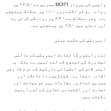
واپسی کی پرواز EK371 سمریپ سے ۲۳:۵۰ پر
روانہ ہو کر اگلے روز ۱:۱۰ پر بنکاک پہنچتی
ہے۔ پھر بنکاک سے ۳:۴۰ پر روانگی کرتی ہے
اور دبئی میں ۶:۵۰ پر پہنچتی ہے۔
ایمریٹس کی حکمت عملی
نئے راستوں کا تعارف ایمریٹس کے عالمی
نیٹ ورک کی توسیع کے لئے نہیں ہے بلکہ یہ
ایئر لائن کی ایشیائی مارکیٹ کے عزم کا بھی
اشارہ دیتا ہے۔ شینژین، دا نانگ، اور
سمریپ تمام وہ مقامات ہیں جو سیاحت اور
تجارت اور اقتصادی تعاون کے لئے اہمیت
رکھتے ہیں۔