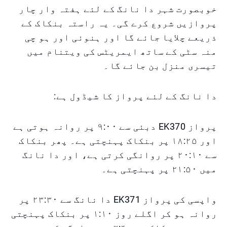
خوبصورت شہر دا نانگ کے لئے ہفتہ وار چار
پروازیں شروع کرے گی۔ یہ راستہ بنکاک کے
ذریعے چلایا جائے گا اور ہنوئی اور ہو چی
منہ سٹی کے ساتھ ایمریٹس کی ویتنام میں
تیسری منزل بن جائے گا۔
دا نانگ کے لئے پرواز کا شیڈول ہے:
پرواز EK370 دبئی سے ۹:۰۰ پر روانہ ہوتی ہے
اور ۱۸:۲۵ پر بنکاک پہنچتی ہے۔ پھر بنکاک
سے ۲۰:۱۰ پر روانگی کرتی ہے، اور دا نانگ
میں ۲۱:۵۰ پر پہنچتی ہے۔
واپسی کی پرواز EK371 دا نانگ سے ۲۳:۳۰ پر
روانہ ہو کر اگلے روز ۱:۱۰ پر بنکاک پہنچتی