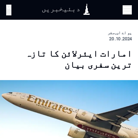
دبئیخبریں
تلاش
یو اے ای, سفر
2024. 10. 20
امارات ایئرلائن کا تازہ
ترین سفری بیان