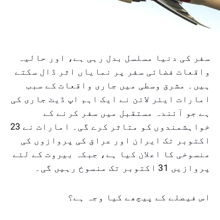
سفر کی دنیا مسلسل بدل رہی ہے، اور حالیہ
واقعات فضائی سفر پر نمایاں اثر ڈال سکتے
ہیں۔ مشرق وسطی میں جاری واقعات کے سبب
امارات ایئر لائن نے ایک اہم اپ ڈیٹ جاری کی
ہے جو آئندہ مستقبل میں سفر کرنے کے
خواہشمندوں کو متاثر کرے گی۔ امارات نے 23
اکتوبر تک ایران اور عراق کی پروازوں کی
منسوخی کا اعلان کیا ہے، جبکہ بیروت کے لئے
پروازیں 31 اکتوبر تک منسوخ رہیں گی۔
اس فیصلے کے پیچھے کیا وجہ ہے؟