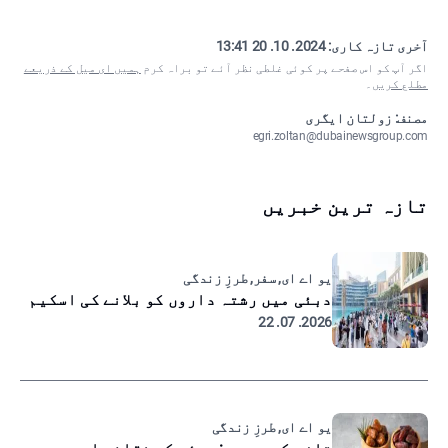
آخری تازہ کاری:
2024. 10. 20 13:41
اگر آپ کو اس صفحے پر کوئی غلطی نظر آئے تو براہ کرم
ہمیں ای میل کے ذریعے
مطلع کریں
۔
مصنف: زولتان ایگری
egri.zoltan@dubainewsgroup.com
تازہ ترین خبریں
یو اے ای, سفر, طرزِ زندگی
دبئی میں رشتہ داروں کو بلانے کی اسکیم
2026. 07. 22
یو اے ای, طرزِ زندگی