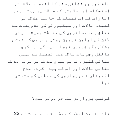
عام طور پر فضائی سفر کا انحصار علاقائی
استحکام اور سلامتی کے حالات پر ہوتا ہے۔
امارات کے اس فیصلے کا حالیہ علاقائی
کشیدہ حالات اور سیکیورٹی کی تشویشات سے
تعلق ہے۔ مسافروں کی حفاظت ہمیشہ ایئر
لائن کی اولین ترجیح ہوتی ہے، جس کے تحت یہ
مشکل مگر ضروری فیصلہ لیا گیا۔ اگرچہ
بالکل وجوہات باقاعدہ تفصیل سے نہیں
بتائی گئیں، تاہم بیان سے ظاہر ہوتا ہے کہ
مقامی حالات اور اس کے پیدا کردہ عدم
اطمینان نے پروازوں کی معطلی کو متاثر
کیا۔
کونسی پروازیں متاثر ہوئی ہیں؟
تازہ ترین اعلان کے مطابق، امارات نے 23