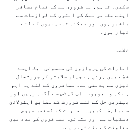
سکیں۔ تاہم، یہ ضروری ہے کہ تمام مسافر
اپنے مقامی ملک کی انٹری کے لوازمات سے
باخبر ہوں اور ممکنہ تبدیلیوں کے لئے
تیار ہوں۔
خلاصہ
امارات کی پروازوں کی منسوخی ایک ایسے
خطے میں ہوئی ہے جہاں سلامتی کی صورتحال
تیزی سے بدلتی ہے۔ مسافروں کے لئے یہ اہم
ہے کہ وہ موجودہ اپ ڈیٹس سے آگاہ رہیں اور
بہترین حل کے لئے ضرورت کے مطابق ایئرلائن
سے رابطہ کریں۔ امارات کا کسٹمر سروس
دستیاب ہے اور متاثرہ مسافروں کی مدد میں
معاونت کے لئے تیار ہے۔