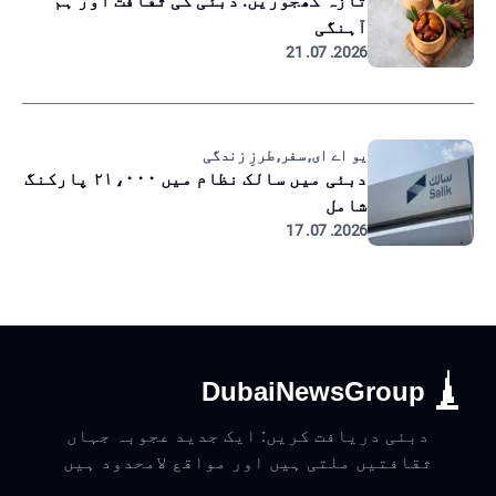
تازہ کھجوریں: دبئی کی ثقافت اور ہم
آہنگی
2026. 07. 21
یو اے ای, سفر, طرزِ زندگی
دبئی میں سالک نظام میں ۲۱،۰۰۰ پارکنگ
شامل
2026. 07. 17
DubaiNewsGroup
دبئی دریافت کریں: ایک جدید عجوبہ جہاں
ثقافتیں ملتی ہیں اور مواقع لامحدود ہیں