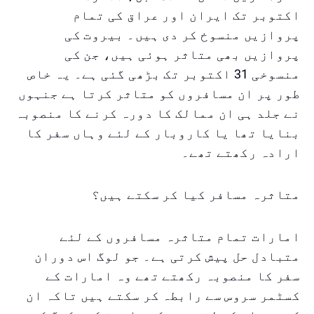
اکتوبر تک ایران اور عراق کی تمام
پروازیں منسوخ کر دی ہیں۔ بیروت کی
پروازیں بھی متاثر ہوئی ہیں، جن کی
منسوخی 31 اکتوبر تک بڑھی گئی ہے۔ یہ خاص
طور پر ان مسافروں کو متاثر کرتا ہے جنہوں
نے جلد ہی ان ممالک کا دورہ کرنے کا منصوبہ
بنایا تھا یا کاروبار کے لئے وہاں سفر کا
ارادہ رکھتے تھے۔
متاثرہ مسافر کیا کر سکتے ہیں؟
امارات تمام متاثرہ مسافروں کے لئے
متبادل حل پیش کرتی ہے۔ جو لوگ اس دوران
سفر کا منصوبہ رکھتے تھے وہ امارات کے
کسٹمر سروس سے رابطہ کر سکتے ہیں تاکہ ان