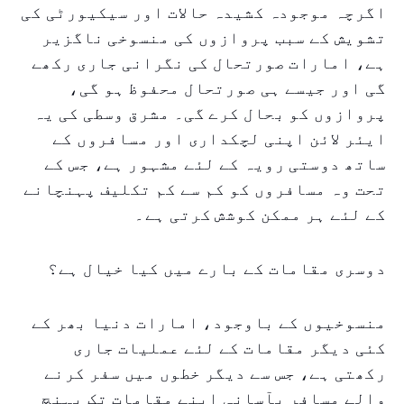
اگرچہ موجودہ کشیدہ حالات اور سیکیورٹی کی
تشویش کے سبب پروازوں کی منسوخی ناگزیر
ہے، امارات صورتحال کی نگرانی جاری رکھے
گی اور جیسے ہی صورتحال محفوظ ہو گی،
پروازوں کو بحال کرے گی۔ مشرق وسطی کی یہ
ایئر لائن اپنی لچکداری اور مسافروں کے
ساتھ دوستی رویہ کے لئے مشہور ہے، جس کے
تحت وہ مسافروں کو کم سے کم تکلیف پہنچانے
کے لئے ہر ممکن کوشش کرتی ہے۔
دوسری مقامات کے بارے میں کیا خیال ہے؟
منسوخیوں کے باوجود، امارات دنیا بھر کے
کئی دیگر مقامات کے لئے عملیات جاری
رکھتی ہے، جس سے دیگر خطوں میں سفر کرنے
والے مسافر بآسانی اپنے مقامات تک پہنچ