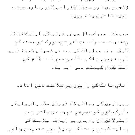
زنجیریں اور بین الاقوامی کاروباری عملے
بھی متاثر ہوتے ہیں۔
موجودہ صورت حال میں، دبئی کی ایئرلائن کا
ہدف جلد سے جلد فضائی نیٹ ورک کو مستحکم
کرنا ہے۔ عملیات کی بحالی کمپنی کیلئے ہی
اہم نہیں، بلکہ عالمی سفر کے نظام کی
استحکام کیلئے بھی اہم ہے۔
اعلی مانگ کی راہوں پر صلاحیت میں اضافہ
پروازوں کی بحالی کے دوران مضبوط روایتی
مارکیٹوں کو خصوصی توجہ دی جاتی ہے۔
ایئرلائن ان راہوں پر زیادہ صلاحیت کی
ہدایت کرتی ہے تاکہ بھیڑ میں تخفیف ہو اور