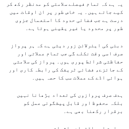
یہ ہے کہ تمام فیصلے سلامتی کو مدنظر رکھ کر
کیے جاتے ہیں۔ یہ خاص طور پر ان اوقات میں
درست ہے جب فضائی حدود کا استعمال جزوی
طور پر محدود یا غیر یقینی ہوتا ہے۔
دبئی کی ایئرلائن زور دیتی ہے کہ ہر پرواز
صرف اسی وقت نکلے گی جب تمام عملاتی اور
حفاظتی شرائط پوری ہوں۔ پرواز کی سلامتی
کے جائزے، فضائی ٹریفک کی رابطہ کاری اور
ہوائی اڈے کے عملات سب کا حصہ ہیں۔
ہدف صرف پروازوں کی تعداد بڑھانا نہیں
بلکہ محفوظ اور قابل پیشگوئی عمل کو
برقرار رکھنا بھی ہے۔
سیاحت اور اقتصادی اثرات