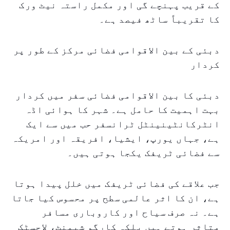
کے قریب پہنچے گی اور مکمل راستہ نیٹ ورک
کا تقریباً ساٹھ فیصد ہے۔
دبئی کے بین الاقوامی فضائی مرکز کے طور پر
کردار
دبئی کا بین الاقوامی فضائی سفر میں کردار
بہت اہمیت کا حامل ہے۔ شہر کا ہوائی اڈہ
انٹرکانٹینینٹل ٹرانسفر حب میں سے ایک
ہے، جہاں یورپ، ایشیا، افریقہ اور امریکہ
سے فضائی ٹریفک یکجا ہوتی ہیں۔
جب علاقے کی فضائی ٹریفک میں خلل پیدا ہوتا
ہے، ان کا اثر عالمی سطح پر محسوس کیا جاتا
ہے۔ نہ صرف سیاح اور کاروباری مسافر
متاثر ہوتے ہیں بلکہ کارگو شپمنٹ، لاجسٹک