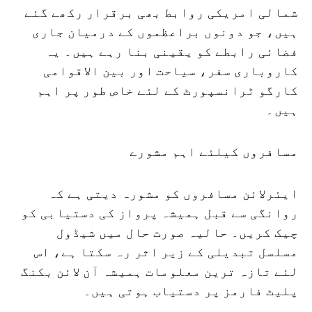
شمالی امریکی روابط بھی برقرار رکھے گئے
ہیں، جو دونوں براعظموں کے درمیان جاری
فضائی رابطے کو یقینی بنا رہے ہیں۔ یہ
کاروباری سفر، سیاحت اور بین الاقوامی
کارگو ٹرانسپورٹ کے لئے خاص طور پر اہم
ہیں۔
مسافروں کیلئے اہم مشورے
ایئرلائن مسافروں کو مشورہ دیتی ہے کہ
روانگی سے قبل ہمیشہ پرواز کی دستیابی کو
چیک کریں۔ حالیہ صورت حال میں شیڈول
مسلسل تبدیلی کے زیر اثر رہ سکتا ہے، اس
لئے تازہ ترین معلومات ہمیشہ آن لائن بکنگ
پلیٹ فارمز پر دستیاب ہوتی ہیں۔