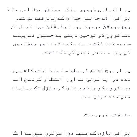
یہ انتہائی ضروری ہے کہ مسافر صرف اسی وقت
ہوائی اڈے جائیں جب ان کے پاس تصدیق شدہ
ریزرویشن موجود ہو۔ ایئرلائن فی الحال ان
مسافروں کو ترجیح دیتی ہے جنہوں نے پہلے
سے مستند ٹکٹ خرید رکھے تھے اور معطلیوں
کی وجہ سے سفر نہیں کر سکے تھے۔
یہ اپروچ نظام کی جلد سے جلد استحکام میں
مدد فراہم کرتی ہے اور انتظار کرنے والے
مسافروں کو جلدی سے ان کی منزل تک پہنچنے
میں مدد دیتی ہے۔
حفاظتی ترجیحات
ہوائی بازی کے بنیادی اصولوں میں سے ایک