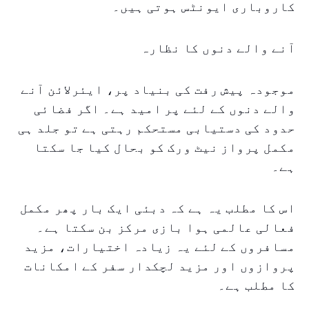
کاروباری ایونٹس ہوتی ہیں۔
آنے والے دنوں کا نظارہ
موجودہ پیش رفت کی بنیاد پر، ایئرلائن آنے
والے دنوں کے لئے پر امید ہے۔ اگر فضائی
حدود کی دستیابی مستحکم رہتی ہے تو جلد ہی
مکمل پرواز نیٹ ورک کو بحال کیا جا سکتا
ہے۔
اس کا مطلب یہ ہے کہ دبئی ایک بار پھر مکمل
فعالی عالمی ہوا بازی مرکز بن سکتا ہے۔
مسافروں کے لئے یہ زیادہ اختیارات، مزید
پروازوں اور مزید لچکدار سفر کے امکانات
کا مطلب ہے۔