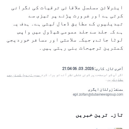
ایئرلائن مسلسل علاقائی ترقیات کی نگرانی
کرتی ہے اور ضرورت پڑنے پر تیزی سے
تبدیلیوں کے مطابق ڈھال لیتی ہے۔ ہدف یہ
ہے کہ جلد سے جلد عمومی شیڈول میں واپس
لوٹا جائے، جبکہ سلامتی اور مسافر خوردیجی
کمترین ترجیحات بنی رہتی ہیں۔
آخری تازہ کاری:
2026. 03. 06 21:04
اگر آپ کو اس صفحے پر کوئی غلطی نظر آئے تو براہ کرم
ہمیں ای میل کے ذریعے
مطلع کریں
۔
مصنف: زولتان ایگری
egri.zoltan@dubainewsgroup.com
تازہ ترین خبریں