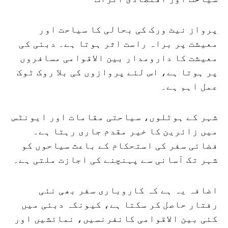
پرواز نیٹ ورک کی بحالی کا سیاحت اور
معیشت پر براہ راست اثر ہوتا ہے۔ دبئی کی
معیشت کا دارومدار بین الاقوامی مسافروں
پر ہوتا ہے، اس لئے پروازوں کی بلا روک ٹوک
عمل اہم ہے۔
شہر کے ہوٹلوں، سیاحتی مقامات اور ایونٹس
میں زائرین کا خیر مقدم جاری رہتا ہے۔
فضائی سفر کی استحکام کے باعث سیاحوں کو
شہر تک آسانی سے پہنچنے کی اجازت ملتی ہے۔
اضافہ یہ ہے کہ کاروباری سفر بھی نئی
رفتار حاصل کر سکتا ہے، کیونکہ دبئی میں
کئی بین الاقوامی کانفرنسیں، نمائشیں اور