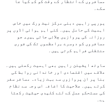
مسافروں کے انتظار کے وقت کو کم کیا جا
سکے۔
یورپی راہیں دبئی مرکز نیٹ ورک میں خاص
اہمیت کی حامل ہیں۔ کئی اہم ہوائی اڈوں پر
روزانہ کی پروازیں چلائی جاتی ہیں، جو
مسافروں کو دوسرے براعظموں تک کی فوری
منتقلی فراہم کرتی ہیں۔
ساوتھ ایشیئن راہیں بھی اہمیت رکھتی ہیں۔
علاقے میں اقتصادی اور خاندانی روابط کی
بنا پر ان پروازوں سے بہت زیادہ مسافر سفر
کرتے ہیں۔ صلاحیت کا اضافہ اس وجہ سے نظام
کی مستحکم عمل کے لئے کلیدی حیثیت رکھتا
ہے۔