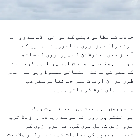
حالات کے مطابق دبئی کے ہوائی اڈے سے روانہ
ہونے والے ہزاروں مسافروں نے مارچ کے
آغاز میں ایئرلائن کے پروازوں کے ساتھ
روانہ ہوئے۔ یہ واضح طور پر ظاہر کرتا ہے
کہ سفر کی مانگ انتہائی مضبوط رہی ہے، خاص
طور پر ان اوقات میں جب فضائی سفر کی
پابندیاں نرم کی جاتی ہیں۔
منصوبوں میں جلد ہی مختلف نیٹ ورک
پوائنٹس پر روزانہ سو سے زیادہ راؤنڈ ٹرپ
پروازیں شامل ہوں گی۔ یہ پروازوں کی
تعداد معمول کی عملیات کیلئے درکار صلاحیت