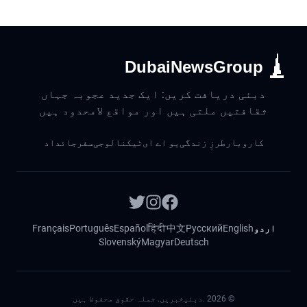
DubaiNewsGroup
دبئی دریافت کریں: ایک جدید عجوبہ جہاں
ثقافتیں ملتی ہیں اور مواقع لامحدود ہیں
کاروبار
طرزِ زندگی
یو اے ای
ٹیکنالوجی
سفر
جائداد
اردو
English
Русский
中文
हिंदी
Español
Português
Français
Slovenský
Magyar
Deutsch
©
2026
.دبئیخبریں. جملہ حقوق محفوظ ہیں