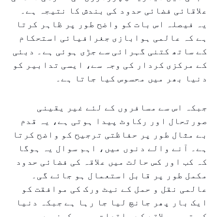
علاقائی فضائی حدود کی بندش کا نتیجہ ہے۔
یہ فیصلہ اس بات کو واضح طور پر ظاہر کرتا
ہے کہ عالمی ہوابازی جغرافیائی استحکام
کے ساتھ کتنی گہرائی سے جڑی ہوئی ہے۔ دبئی
کے مرکزی کردار کی وجہ سے، ایسی تدابیر کو
دنیا بھر میں محسوس کیا جاتا ہے۔
جبکہ اس سے مسافروں کے لئے غیر یقینی
صورتحال اور رکاوٹ پیدا ہوتی ہے، یہ قدم
بے مثال طور پر حفاظتی ترجیح کو واضح کرتا
ہے۔ آنے والے دنوں میں، اہم سوال یہ ہوگا
کہ کب اور کس حالت میں علاقہ کی فضائی حدود
مکمل طور پر قابل استعمال ہو جائے گی۔
عالمی نقل و حمل کے نیٹ ورک کی موافقت کو
ایک بار پھر جانچ لیا جا رہا ہے جبکہ دنیا
کی توجہ علاقے کے واقعات پر مرکوز ہے۔