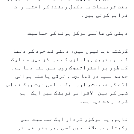
مفت ترمیمات یا مکمل ریفنڈ کی اختیارات
فراہم کرتی ہیں۔
دبئی کی عالمی مرکز ہونے کی حساسیت
گزشتہ دہائیوں میں، دبئی نے خود کو دنیا
کے اہم ترین ہوابازی کے مراکز میں سے ایک
کے طور پر استراتیجک روپ میں بنا دیا ہے۔
جدید بنیادی ڈھانچہ، ترقی یافتہ ہوائی
اڈے کی خدمات، اور ایک عالمی نیٹ ورک نے اس
شہر کو بین الاقوامی ٹریفک میں ایک اہم
کردار دے دیا ہے۔
تاہم، یہ مرکزی کردار ایک حساسیت بھی
رکھتا ہے۔ علاقے میں کسی بھی جغرافیائی