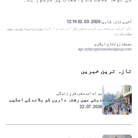
آخری تازہ کاری:
2026. 03. 02 12:19
اگر آپ کو اس صفحے پر کوئی غلطی نظر آئے تو براہ کرم
ہمیں ای میل کے ذریعے
مطلع کریں
۔
مصنف: زولتان ایگری
egri.zoltan@dubainewsgroup.com
تازہ ترین خبریں
یو اے ای, سفر, طرزِ زندگی
دبئی میں رشتہ داروں کو بلانے کی اسکیم
2026. 07. 22