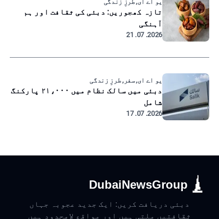
یو اے ای, طرزِ زندگی
تازہ کھجوریں: دبئی کی ثقافت اور ہم
آہنگی
2026. 07. 21
یو اے ای, سفر, طرزِ زندگی
دبئی میں سالک نظام میں ۲۱،۰۰۰ پارکنگ
شامل
2026. 07. 17
DubaiNewsGroup
دبئی دریافت کریں: ایک جدید عجوبہ جہاں
ثقافتیں ملتی ہیں اور مواقع لامحدود ہیں