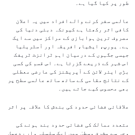
طور پر کیا گیا ہے۔
عالمی سفر کرنے والے افراد میں یہ اعلان
کافی اثر رکھتا ہے کیونکہ دبئی دنیا کی
مصروف ترین ہوابازی کے مراکز میں سے ایک
ہے۔ یورپ، ایشیا، افریقہ اور آسٹریلیا
جیسی جگہوں کے درمیان اہم ٹرانزٹ ٹریفک
اس شہر کے ذریعے گزرتا ہے۔ اس قسم کی کسی
بڑی ایئر لائن کے آپریشنز کی عارضی معطلی
کے نتائج مقامی کے ساتھ ساتھ عالمی سطح پر
بھی محسوس کیے جاتے ہیں۔
علاقائی فضائی حدود کی بندش کا علاقہ پر اثر
متعدد ممالک کی فضائی حدود بند ہونے کی
وجہ سے مشرق وسطیٰ میں ایک سلسلہ وار ردعمل