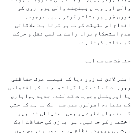
والی اور وہاں پہنچنے والی پروازوں کو
فوری طور پر متاثر کرتی ہیں۔ موجودہ
اقدام اس حقیقت کو ظاہر کرتا ہے: علاقائی
عدم استحکام براہ راست عالمی نقل و حرکت
کو متاثر کرتا ہے۔
حفاظت سب سے اہم
ایئر لائن نے زور دیا کہ فیصلہ صرف حفاظتی
وجوہات کے لئے کیا گیا تھا، نہ کہ اقتصادی
یا آپریشنل وجوہات کے لئے۔ جدید ہوابازی
کے بنیادی اصولوں میں سے ایک یہ ہے کہ حتی
کہ معمولی خطرے پر بھی احتیاطی تدابیر
اختیار کی جائیں۔ ہوابازی کی حفاظت ایک
بہت ہی پیچیدہ نظام پر منحصر ہے، جس میں