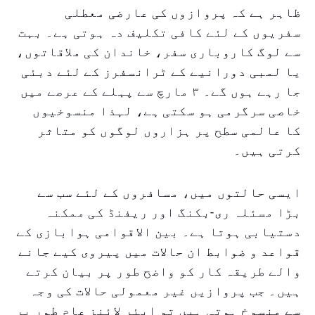
ظاہر ہے کہ پروازوں کی عارضی معطلی
سفریوں کے لئے کافی تکلیف دہ ہوتی ہے۔ بہت
سے لوگ کاروباری سفر، خاندان کی ملاقاتوں،
یا لمبی دورانیے کے ٹرانسفرز کے لئے دبئی
جا رہے ہوں گے۔ ۳ مارچ سے پہلے کے عرصے میں
خاصی سرگرمی ہو سکتی ہے، لہذا منسوخیوں
کا عالمی سطح پر ہزاروں لوگوں کو متاثر
کرتی ہیں۔
ایسی حالتوں میں، مسافروں کے لئے سب سے
بڑا مسئلہ ری-بکنگ اور ریفنڈ کی ممکنہ
دستیابی ہوتا ہے۔ بین الاقوامی ہوابازی کے
قواعد و ضوابط ان حالات میں پیروی کیے جانے
والے طریقہ کار کو واضح طور پر بیان کرتے
ہیں۔ جب پروازیں غیر معمولی حالات کی وجہ
سے منسوخ ہوتی ہیں تو ایئر لائنز عام طور پر