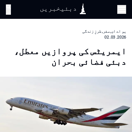
دبئیخبریں
تلاش
یو اے ای, سفر, طرزِ زندگی
2026. 03. 02
ایمریٹس کی پروازیں معطل،
دبئی فضائی بحران