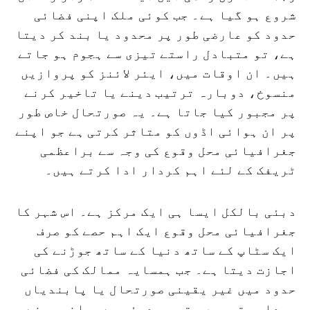
شروع ہو گیا ہے۔ جب کوئی ملک اپنی فضائی
حدود کو عارضی طور پر محدود یا بند کر دیتا
ہے، تو متبادل راستے تیزی سے ہجوم ہو جاتے
ہیں۔ ان اوقات میں، ایئر لائنز کو پروازیں
منسوخ، دوبارہ ترتیب دینے یا تاخیر کرنے
پر مجبور کیا جاتا ہے۔ یہ صورتحال خاص طور
پر ان ہوائی اڈوں کو متاثر کرتی ہے جو اپنے
جغرافیائی محل وقوع کی وجہ سے براعظمی
ٹریفک کے لئے اہم کردار ادا کرتے ہیں۔
دبئی بالکل ایسا ہی ایک مرکز ہے۔ اس شہر کا
جغرافیائی محل وقوع ایک اہم حصے کو صرف
ایک سٹاپ کے ساتھ دنیا کے ساتھ جوڑنے کی
اجازت دیتا ہے۔ جب ہمسایہ ممالک کی فضائی
حدود میں غیر یقینی صورتحال یا پابندیاں
پیدا ہوتی ہیں، تو یہ دبئی سے روانہ ہونے