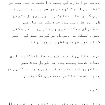
جدید ہوابازی کی بنیاد اعتماد ہے۔ مسافر
ٹکٹ اس وقت بک کرتے ہیں جب وہ مطمئن ہوتے
ہیں کہ راستہ محفوظ ہے اور پرواز متوقع
طور پر چل رہی ہے۔ حالانکہ یہ عارضی
معطلیاں ممکنہ طور پر فکر پیدا کر سکتی
ہیں، لیکن یہ بھی ظاہر کرتی ہیں کہ ایئر
لائنز غیر ضروری خطرہ نہیں لیتے۔
فیصلے کا پیغام واضح ہے: حفاظت کاروباری
مفادات سے پہلے ہے۔ یہ طویل مدت میں
مسافروں کے اعتماد کو مضبوط بنا سکتی ہے،
چاہے اس سے مختصر مدت میں تکلیف ہو۔
نتیجہ
دبئی میں ایمریٹس پروازوں کی عارضی معطلی