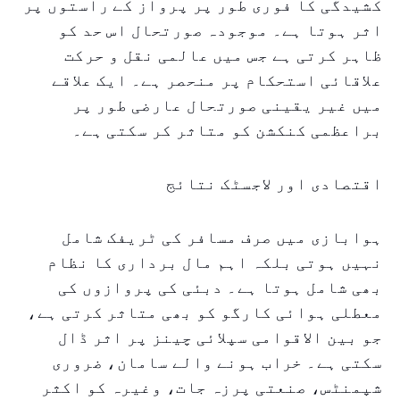
کشیدگی کا فوری طور پر پرواز کے راستوں پر
اثر ہوتا ہے۔ موجودہ صورتحال اس حد کو
ظاہر کرتی ہے جس میں عالمی نقل و حرکت
علاقائی استحکام پر منحصر ہے۔ ایک علاقے
میں غیر یقینی صورتحال عارضی طور پر
براعظمی کنکشن کو متاثر کر سکتی ہے۔
اقتصادی اور لاجسٹک نتائج
ہوابازی میں صرف مسافر کی ٹریفک شامل
نہیں ہوتی بلکہ اہم مال برداری کا نظام
بھی شامل ہوتا ہے۔ دبئی کی پروازوں کی
معطلی ہوائی کارگو کو بھی متاثر کرتی ہے،
جو بین الاقوامی سپلائی چینز پر اثر ڈال
سکتی ہے۔ خراب ہونے والے سامان، ضروری
شپمنٹس، صنعتی پرزہ جات، وغیرہ کو اکثر