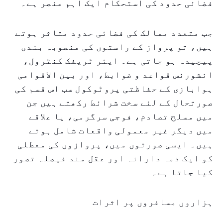
فضائی حدود کی استحکام ایک اہم عنصر ہے۔
جب متعدد ممالک کی فضائی حدود متاثر ہوتے
ہیں، تو پرواز کے راستوں کی منصوبہ بندی
پیچیدہ ہو جاتی ہے۔ ایئر ٹریفک کنٹرول،
انشورنس قواعد و ضوابط، اور بین الاقوامی
ہوابازی کے حفاظتی پروٹوکول سب اس قسم کی
صورتحال کے لئے سخت شرائط رکھتے ہیں جن
میں مسلح تصادم، فوجی سرگرمی، یا علاقے
میں دیگر غیر معمولی واقعات شامل ہوتے
ہیں۔ ایسی صورتوں میں، پروازوں کی معطلی
کو ایک ذمہ دارانہ اور عقل مند فیصلہ تصور
کیا جاتا ہے۔
ہزاروں مسافروں پر اثرات