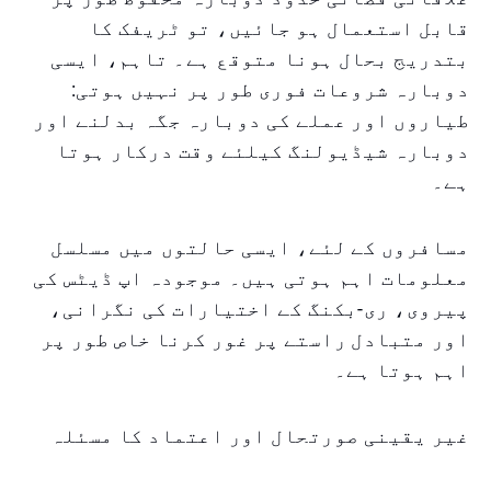
قابل استعمال ہو جائیں، تو ٹریفک کا
بتدریج بحال ہونا متوقع ہے۔ تاہم، ایسی
دوبارہ شروعات فوری طور پر نہیں ہوتی:
طیاروں اور عملے کی دوبارہ جگہ بدلنے اور
دوبارہ شیڈیولنگ کیلئے وقت درکار ہوتا
ہے۔
مسافروں کے لئے، ایسی حالتوں میں مسلسل
معلومات اہم ہوتی ہیں۔ موجودہ اپ ڈیٹس کی
پیروی، ری-بکنگ کے اختیارات کی نگرانی،
اور متبادل راستے پر غور کرنا خاص طور پر
اہم ہوتا ہے۔
غیر یقینی صورتحال اور اعتماد کا مسئلہ