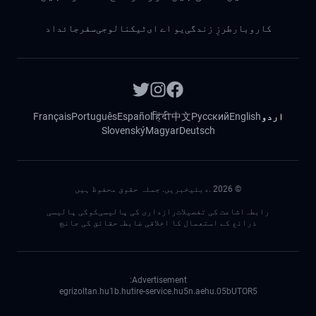
کاروبار
طرزِ زندگی
یو اے ای
ٹیکنالوجی
سفر
جائداد
اردو
English
Русский
中文
हिंदी
Español
Português
Français
Slovenský
Magyar
Deutsch
©
2026
.دبئیخبریں. جملہ حقوق محفوظ ہیں
رابطہ
اشاعت کی تفصیلات
رازداری کی پالیسی
کوکی پالیسی
ذرائع کے استعمال کا اخلاقی ضابطہ
حقائق کی جانچ
Advertisement:
egrizoltan.hu
1b.hu
tire-service.hu
5n.ae
05.hu
bUTOR5