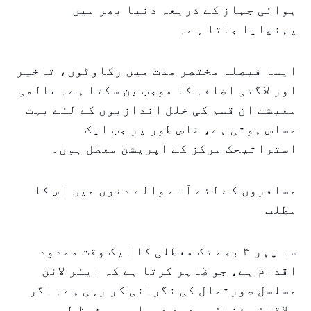
ہوائی جہاز کے ذریعہ دنیا بھر میں
پہنچایا جاتا ہے۔
ایسا فیصلہ مختصر مدت میں رکاوٹوں، تاخیر
اور لاگتی اضافہ کا موجب بن سکتا ہے۔ عالمی
معیشت ان قسم کی خلل اندازیوں کے لئے بہت
حساس ہوتی ہے، خاص طور پر جب ایک
استراتیجک مرکز کے آپریشن معطل ہوں۔
مسافروں کے لئے آنے والے دنوں میں اس کا
مطلب
سہ پہر ۳ بجے تک معطلی کا ایک وقت محدود
اقدام ہے، جو ظاہر کرتا ہے کہ ایئر لائن
مسلسل صورتحال کی نگرانی کر رہی ہے۔ اگر
علاقائی فضائی حدود دوبارہ محفوظ طور پر