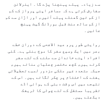
سے زیادہ پہلے پہنچنا پڑے گا۔ ایئرلائن
سفارش کرتی ہے کہ مسافر اپنی پرواز کے کم
از کم تین گھنٹے پہلے آئیں، اور اڑان سے کم
از کم ساٹھ منٹ قبل بورڈنگ گیٹ پہنچ
جائیں۔
روایتی طور پر، عید الاضحی کے دوران خطے
بھر میں ایک وسیع سفر کا موج بنتی ہے۔ کئی
افراد اپنے خاندان سے ملنے کے لئے سفر
کرتے ہیں، کچھ مختصر چھٹیاں مناتے ہیں،
جبکہ متعدد غیر ملکی مزدور لمبے تعطیلاتی
ہفتے کے اختتام پر چکر لگاتے ہیں۔ اس کے
نتیجے میں اس وقت دبئی کے ہوائی اڈے
تقریبا مستقل کے لئے چوٹی کا ٹریفک
دیکھتے ہیں۔