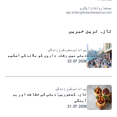
مصنف: زولتان ایگری
egri.zoltan@dubainewsgroup.com
تازہ ترین خبریں
یو اے ای, سفر, طرزِ زندگی
دبئی میں رشتہ داروں کو بلانے کی اسکیم
2026. 07. 22
یو اے ای, طرزِ زندگی
تازہ کھجوریں: دبئی کی ثقافت اور ہم
آہنگی
2026. 07. 21