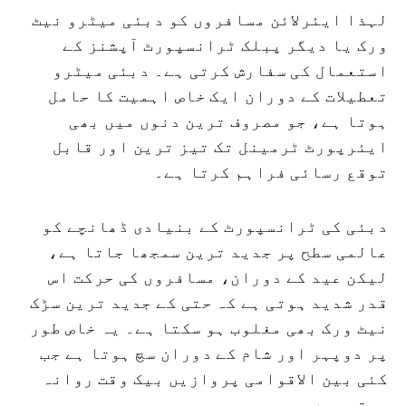
لہذا ایئرلائن مسافروں کو دبئی میٹرو نیٹ
ورک یا دیگر پبلک ٹرانسپورٹ آپشنز کے
استعمال کی سفارش کرتی ہے۔ دبئی میٹرو
تعطیلات کے دوران ایک خاص اہمیت کا حامل
ہوتا ہے، جو مصروف ترین دنوں میں بھی
ایئرپورٹ ٹرمینل تک تیز ترین اور قابل
توقع رسائی فراہم کرتا ہے۔
دبئی کی ٹرانسپورٹ کے بنیادی ڈھانچے کو
عالمی سطح پر جدید ترین سمجھا جاتا ہے،
لیکن عید کے دوران، مسافروں کی حرکت اس
قدر شدید ہوتی ہے کہ حتی کے جدید ترین سڑک
نیٹ ورک بھی مغلوب ہو سکتا ہے۔ یہ خاص طور
پر دوپہر اور شام کے دوران سچ ہوتا ہے جب
کئی بین الاقوامی پروازیں بیک وقت روانہ
ہوتی ہیں۔