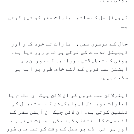
ڈیجیٹل حل کے ساتھ امارات سفر کو تیز کرتی
ہے
حال کے برسوں میں، امارات نے خود کار اور
ڈیجیٹل خدمات کی ترقی پر خاص زور دیا ہے۔
چوٹی کے تعطیلاتی دورانیہ کے دوران، یہ
آپشنز مسافروں کے لئے خاص طور پر اہم ہو
سکتے ہیں۔
ایئرلائن مسافروں کو آن لائن چیک ان نظام یا
امارات موبائل ایپلیکیشن کے استعمال کی
تلقین کرتی ہے۔ آن لائن چیک ان آپشن سفر کے
لئے سیٹ کا انتخاب کرنے کی اجازت دیتی ہے
اور ہوائی اڈے پر عمل کے وقت کو نمایاں طور