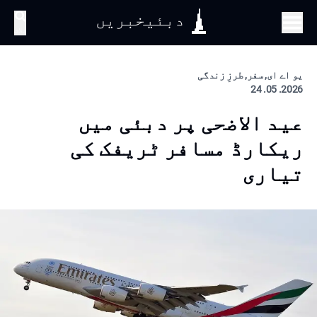
دبئیخبریں
تلاش
یو اے ای, سفر, طرزِ زندگی
2026. 05. 24
عید الاضحی پر دبئی میں
ریکارڈ مسافر ٹریفک کی
تیاری