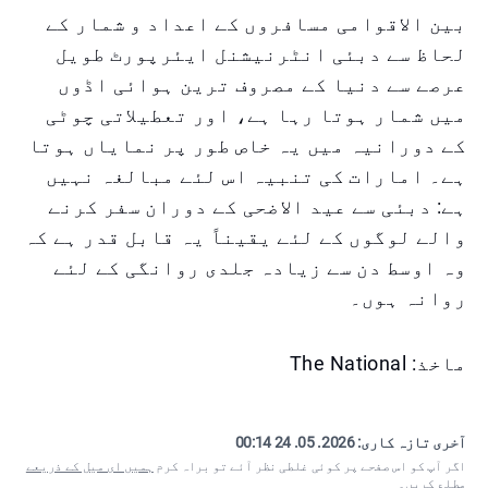
بین الاقوامی مسافروں کے اعداد و شمار کے
لحاظ سے دبئی انٹرنیشنل ایئرپورٹ طویل
عرصے سے دنیا کے مصروف ترین ہوائی اڈوں
میں شمار ہوتا رہا ہے، اور تعطیلاتی چوٹی
کے دورانیہ میں یہ خاص طور پر نمایاں ہوتا
ہے۔ امارات کی تنبیہ اس لئے مبالغہ نہیں
ہے: دبئی سے عید الاضحی کے دوران سفر کرنے
والے لوگوں کے لئے یقیناً یہ قابل قدر ہے کہ
وہ اوسط دن سے زیادہ جلدی روانگی کے لئے
روانہ ہوں۔
ماخذ: The National
آخری تازہ کاری:
2026. 05. 24 00:14
اگر آپ کو اس صفحے پر کوئی غلطی نظر آئے تو براہ کرم
ہمیں ای میل کے ذریعے
مطلع کریں
۔