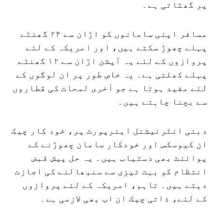
پر گھٹاتی ہے۔
مسافر اپنی سامانوں کو اڑان سے ۲۴ گھنٹے
پہلے چھوڑ سکتے ہیں، اور امریکہ کے لئے
پروازوں کے لئے یہ آپشن اڑان سے ۱۲ گھنٹے
پہلے کھلتی ہے۔ یہ خاص طور پر ان لوگوں کے
لئے مفید ہوتا ہے جو آخری لمحات کی قطاروں
سے بچنا چاہتے ہیں۔
دبئی انٹرنیشنل ایئرپورٹ پر، خود کار چیک
ان کیوسکس اور خودکار سامان چھوڑنے کے
پوائنٹ بھی دستیاب ہیں۔ یہ حل پیش قبض
انتظام کو بہت تیزی سے سنبھالنے کی اجازت
دیتے ہیں۔ تاہم، امریکہ کے لئے پروازوں
کے لئے، ذاتی چیک ان اب بھی لازمی ہے۔