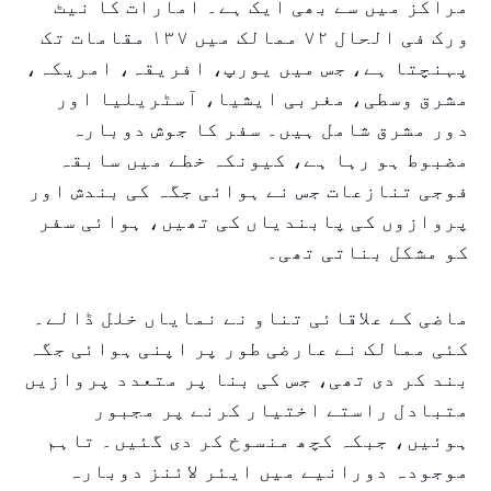
مراکز میں سے بھی ایک ہے۔ امارات کا نیٹ
ورک فی الحال ۷۲ ممالک میں ۱۳۷ مقامات تک
پہنچتا ہے، جس میں یورپ، افریقہ، امریکہ،
مشرق وسطی، مغربی ایشیا، آسٹریلیا اور
دور مشرق شامل ہیں۔ سفر کا جوش دوبارہ
مضبوط ہو رہا ہے، کیونکہ خطے میں سابقہ
فوجی تنازعات جس نے ہوائی جگہ کی بندش اور
پروازوں کی پابندیاں کی تھیں، ہوائی سفر
کو مشکل بناتی تھی۔
ماضی کے علاقائی تناو نے نمایاں خلل ڈالے۔
کئی ممالک نے عارضی طور پر اپنی ہوائی جگہ
بند کر دی تھی، جس کی بنا پر متعدد پروازیں
متبادل راستے اختیار کرنے پر مجبور
ہوئیں، جبکہ کچھ منسوخ کر دی گئیں۔ تاہم
موجودہ دورانیے میں ایئر لائنز دوبارہ