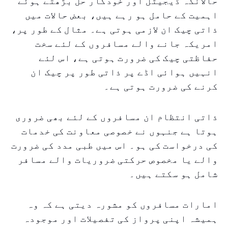
حالانکہ ڈیجیٹل اور خودکار حل بڑھتے ہوئے
اہمیت کے حامل ہو رہے ہیں، بعض حالات میں
ذاتی چیک ان لازمی ہوتی ہے۔ مثال کے طور پر،
امریکہ جانے والے مسافروں کے لئے سخت
حفاظتی چیک کی ضرورت ہوتی ہے، اس لئے
انہیں ہوائی اڈے پر ذاتی طور پر چیک ان
کرنے کی ضرورت ہوتی ہے۔
ذاتی انتظام ان مسافروں کے لئے بھی ضروری
ہوتا ہے جنہوں نے خصوصی معاونت کی خدمات
کی درخواست کی ہو۔ اس میں طبی مدد کی ضرورت
والے یا مخصوص حرکتی ضروریات والے مسافر
شامل ہو سکتے ہیں۔
امارات مسافروں کو مشورہ دیتی ہے کہ وہ
ہمیشہ اپنی پرواز کی تفصیلات اور موجودہ