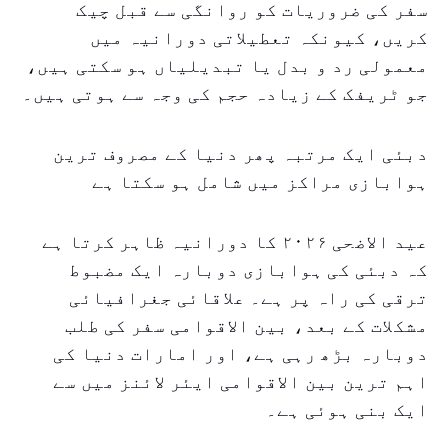
سفر کی ضروریات کو روانگی سے قبل چیک
کریں، کیونکہ تعطیلاتی دورانیہ میں
معمولی رد و بدل یا تبدیلیاں ہو سکتی ہیں،
جو ٹریفک کے زیادہ حجم کی وجہ سے ہوتی ہیں۔
دبئی ایک مرتبہ پھر دنیا کے مصروف ترین
ہوابازی مراکز میں شامل ہو سکتا ہے
عید الاضحی ۲۰۲۶ کا دورانیہ ظاہر کرتا ہے
کہ دبئی کی ہوابازی دوبارہ ایک مضبوط
ترقی کی راہ پر ہے۔ علاقائی جغرافیائی
مشکلات کے بعد، بین الاقوامی سفر کی طلب
دوبارہ بڑھ رہی ہے، اور امارات دنیا کی
اہم ترین بین الاقوامی ایئر لائنز میں سے
ایک بنی ہوئی ہے۔