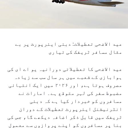
عید الاضحی تعطیلات: دبئی ایئرپورٹ پر بے
مثال مسافر ٹریفک کی تیاری
عید الاضحی کا تعطیلاتی دورانیہ یو اے ای کی
ہوابازی کے شعبے میں ہر سال سب سے زیادہ
مصروف ہوتا ہے، اور ۲۰۲۶ میں ایک انتہائی
مضبوط سفر کی لہر متوقع ہے۔ امارات نے
مسافروں کو خبردار کیا ہے کہ دبئی
انٹرنیشنل ایئرپورٹ تعطیلات کے دوران
ٹریفک میں قابل ذکر اضافہ دیکھے گا، جس کی
بنا پر مسافروں کو اپنے پروازوں سے معمول