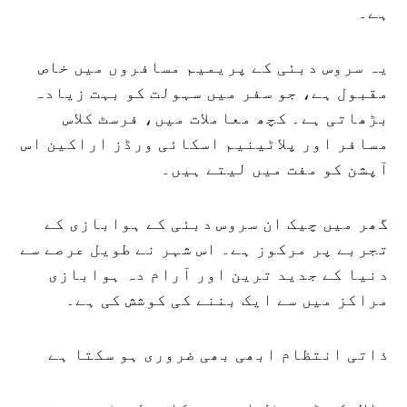
ہے۔
یہ سروس دبئی کے پریمیم مسافروں میں خاص
مقبول ہے، جو سفر میں سہولت کو بہت زیادہ
بڑھاتی ہے۔ کچھ معاملات میں، فرسٹ کلاس
مسافر اور پلاٹینیم اسکائی ورڈز اراکین اس
آپشن کو مفت میں لیتے ہیں۔
گھر میں چیک ان سروس دبئی کے ہوابازی کے
تجربے پر مرکوز ہے۔ اس شہر نے طویل عرصے سے
دنیا کے جدید ترین اور آرام دہ ہوابازی
مراکز میں سے ایک بننے کی کوشش کی ہے۔
ذاتی انتظام ابھی بھی ضروری ہو سکتا ہے