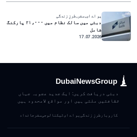
یو اے ای, سفر, طرزِ زندگی
دبئی میں سالک نظام میں ۲۱،۰۰۰ پارکنگ
شامل
2026. 07. 17
DubaiNewsGroup
دبئی دریافت کریں: ایک جدید عجوبہ جہاں
ثقافتیں ملتی ہیں اور مواقع لامحدود ہیں
کاروبار
طرزِ زندگی
یو اے ای
ٹیکنالوجی
سفر
جائداد