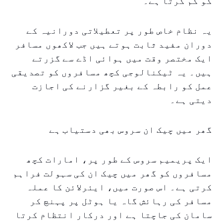
کو کم کرتا ہے۔
یہ نظام خاص طور پر تعطیلاتی دورانیہ کے
دوران مفید ثابت ہوتے ہیں جب لاکھوں مسافر
ایک مختصر وقت میں ہوائی اڈے سے گزرتے
ہیں۔ یہ ٹیکنالوجی کچھ مسافروں کو تصدیقی
عمل کو رابطہ کے بغیر گزارنے کی اجازت
دیتی ہے۔
گھر میں چیک ان سروس بھی دستیاب ہے
ایک پریمیم سروس کے طور پر، امارات کچھ
مسافروں کو گھر میں چیک ان کی سہولت فراہم
کرتی ہے۔ اس صورت میں، ایئرلائن کا عملہ
مسافر کی رہائش گاہ یا ہوٹل پر پہنچ کر
سامان کی جاچتا ہے اور درکار انتظام کرتا