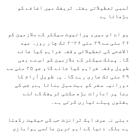
لمبی تعطیلاتی ہفتہ ٹریفک میں اضافے کو
بڑھاتا ہے
یو اے ای میں، پرائیوٹ سیکٹر کے ملازمین کو
۲۶ مئی سے ۲۹ مئی ۲۰۲۶ تک چار روزہ عید
الاضحی کی تعطیلاتی وقفہ فراہم کیا جائے
گا۔ پبلک سیکٹر کے ملازمین کو اس سے بھی
طویل وقفہ فراہم کیا جائے گا، جو ۲۵ مئی سے
۲۹ مئی تک جاری رہے گا۔ یہ طویل آرام کا
دورانیہ سفر کو بہت سہل بناتا ہے، جس کی
بنا پر امارات بڑھ سکتی ٹریفک کے لئے
ہفتوں پہلے تیاری کرتی ہے۔
دبئی نہ صرف ایک ٹرانزٹ حب کی حیثیت رکھتا
ہے بلکہ دنیا کے اہم ترین عالمی ہوابازی