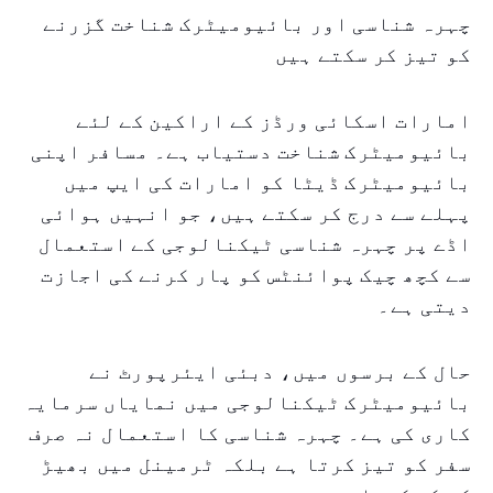
چہرہ شناسی اور بائیومیٹرک شناخت گزرنے
کو تیز کر سکتے ہیں
امارات اسکائی ورڈز کے اراکین کے لئے
بائیومیٹرک شناخت دستیاب ہے۔ مسافر اپنی
بائیومیٹرک ڈیٹا کو امارات کی ایپ میں
پہلے سے درج کر سکتے ہیں، جو انہیں ہوائی
اڈے پر چہرہ شناسی ٹیکنالوجی کے استعمال
سے کچھ چیک پوائنٹس کو پار کرنے کی اجازت
دیتی ہے۔
حال کے برسوں میں، دبئی ایئرپورٹ نے
بائیومیٹرک ٹیکنالوجی میں نمایاں سرمایہ
کاری کی ہے۔ چہرہ شناسی کا استعمال نہ صرف
سفر کو تیز کرتا ہے بلکہ ٹرمینل میں بھیڑ