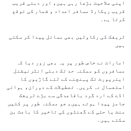
اپنی صلاحیت بڑھا رہی ہیں، اور دبئی قریب
قریب ریکارڈ مسافر اعداد و شمار کی توقع
کرتا ہے۔
ٹریفک کی رکاوٹیں بھی مسائل پیدا کر سکتی
ہیں
امارات نے خاص طور پر یہ بھی زور دیا کہ
مسافروں کو ممکنہ حد تک دبئی انٹرنیشنل
ایئرپورٹ تک پہنچنے کے لئے گاڑیوں کا
استعمال نہ کریں۔ تعطیلات کے دوران، ہوائی
اڈے کے ارد گرد باقاعدگی سے بڑے ٹریفک
جامز پیدا ہوتے ہیں، جو ممکنہ طور پر کئیں
منٹ یا حتی کے گھنٹوں کی تاخیر کا باعث بن
سکتے ہیں۔