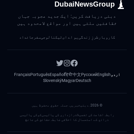
DubaiNewsGroup
دبئی دریافت کریں: ایک جدید عجوبہ جہاں
ثقافتیں ملتی ہیں اور مواقع لامحدود ہیں
کاروبار
طرزِ زندگی
یو اے ای
ٹیکنالوجی
سفر
جائداد
اردو
English
Русский
中文
हिंदी
Español
Português
Français
Slovenský
Magyar
Deutsch
©
2026
.دبئیخبریں. جملہ حقوق محفوظ ہیں
رابطہ
اشاعت کی تفصیلات
رازداری کی پالیسی
کوکی پالیسی
ذرائع کے استعمال کا اخلاقی ضابطہ
حقائق کی جانچ