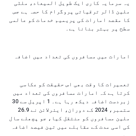
یہ سرمایہ کاری ایک طویل المیعاد، ملٹی
ملین ڈالر ترقیاتی پروگرام کا حصہ ہے جس
کا مقصد امارات کی پریمیم خدمات کو عالمی
سطح پر بہتر بنانا ہے۔
امارات میں مسافروں کی تعداد میں اضافہ
تعمیرات کا وقت بھی اس حقیقت کو عکاسی
کرتا ہے کہ امارات مسافروں کی تعداد میں
زبردست اضافہ دیکھ رہا ہے۔ 1 اپریل سے 30
ستمبر، 2024 کے دوران، ایئرلائن نے 26.9
ملین مسافروں کو منتقل کیا، جو پچھلے سال
کی اسی مدت کے مقابلے میں تین فیصد اضافہ
ہے۔