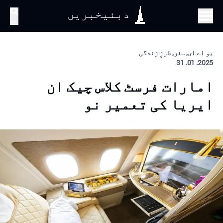
دبئیخبریں
تلاش
یو اے ای, سفر, طرزِ زندگی
2025. 01. 31
امارات فرسٹ کلاس چیک ان
ایریا کی تعمیر نو