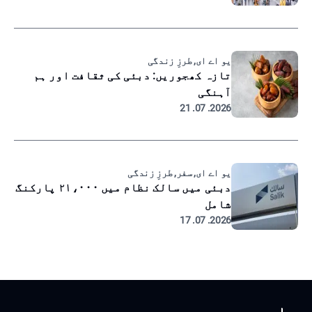
یو اے ای, طرزِ زندگی
تازہ کھجوریں: دبئی کی ثقافت اور ہم
آہنگی
2026. 07. 21
یو اے ای, سفر, طرزِ زندگی
دبئی میں سالک نظام میں ۲۱،۰۰۰ پارکنگ
شامل
2026. 07. 17