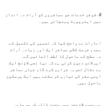
d. شوفر خدمات جو مسافروں کو آرام دہ انداز
میں ایئرپورٹ پہنچاتی ہیں۔
امارات نے واضح کیا کہ تعمیر کی تکمیل کے
بعد، فرسٹ کلاس مسافر ایک اور زیادہ آرام
دہ سطح کے ماحول کا لطف اٹھائیں گے۔
ایرلائن دعویٰ کرتی ہے کہ نیا نجی لاؤنج ایک
بے مثال تجربہ فراہم کرے گا، جہاں مسافر
اپنی سفر کی تیاری کر سکتے ہیں ایک پرسکون
ماحول میں۔
پریمیم لاؤنجز میں ملین ڈالر کی سرمایہ