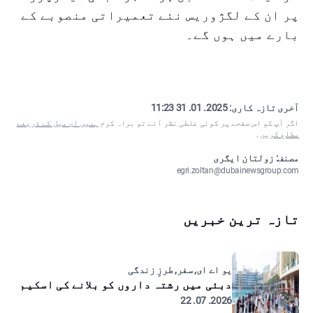
پر ان کے لگژوریس نئے تعمیراتی منصوبے کے
بارے میں ہوں گے۔
آخری تازہ کاری:
2025. 01. 31 11:23
اگر آپ کو اس صفحے پر کوئی غلطی نظر آئے تو براہ کرم
ہمیں ای میل کے ذریعے
مطلع کریں
۔
مصنف: زولتان ایگری
egri.zoltan@dubainewsgroup.com
تازہ ترین خبریں
یو اے ای, سفر, طرزِ زندگی
دبئی میں رشتہ داروں کو بلانے کی اسکیم
2026. 07. 22