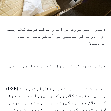
دبئی ایئرپورٹ پر امارات کے فرسٹ کلاس چیک
ان ایریا کی تعمیرِ نو: آپ کو کیا جاننا
چاہئے؟
عیش و عشرت کی تعمیرات کے لیے عارضی بندش
امارات نے دبئی انٹرنیشنل ایئرپورٹ (DXB)
پر اپنے فرسٹ کلاس چیک ان ایریا کو بند کرنے
کا اعلان کیا ہے کیونکہ وہ ایک نیا، خصوصی
لاؤنج تعمیر کر رہے ہیں۔ یہ تعمیرات جون