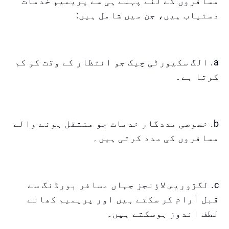
مسافروں کے لئے پہلے ہی سے پریمیم خدمات
دستیاب ہیں، جن میں شامل ہیں:
a. الگ سکیورٹی چیک جو انتظار کے وقت کو کم
کرتا ہے۔
b. خصوصی مددگار خدمات جو منتقل ہونے والے
مسافروں کی مدد کرتی ہیں۔
c. لگژوریس لاؤنجز جہاں مسافر بورڈنگ سے
قبل آرام کر سکتے ہیں اور پریمیم کھانے
لطف اندوز ہوسکتے ہیں۔