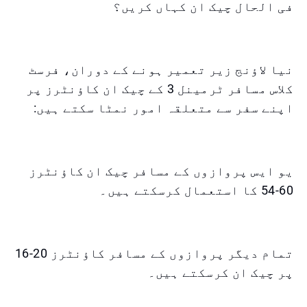
فی الحال چیک ان کہاں کریں؟
نیا لاؤنج زیر تعمیر ہونے کے دوران، فرسٹ
کلاس مسافر ٹرمینل 3 کے چیک ان کاؤنٹرز پر
اپنے سفر سے متعلقہ امور نمٹا سکتے ہیں:
یو ایس پروازوں کے مسافر چیک ان کاؤنٹرز
60-54 کا استعمال کرسکتے ہیں۔
تمام دیگر پروازوں کے مسافر کاؤنٹرز 20-16
پر چیک ان کرسکتے ہیں۔