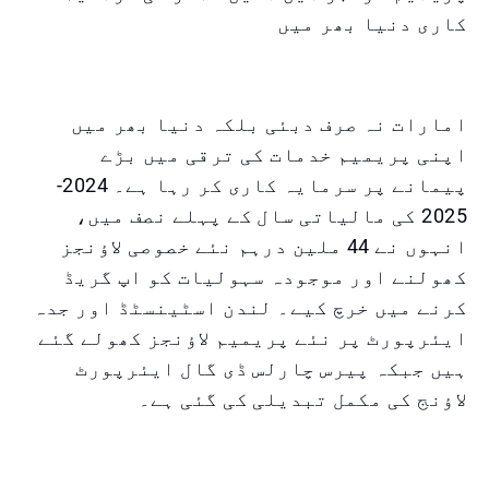
کاری دنیا بھر میں
امارات نہ صرف دبئی بلکہ دنیا بھر میں
اپنی پریمیم خدمات کی ترقی میں بڑے
پیمانے پر سرمایہ کاری کر رہا ہے۔ 2024-
2025 کی مالیاتی سال کے پہلے نصف میں،
انہوں نے 44 ملین درہم نئے خصوصی لاؤنجز
کھولنے اور موجودہ سہولیات کو اپ گریڈ
کرنے میں خرچ کیے۔ لندن اسٹینسٹڈ اور جدہ
ایئرپورٹ پر نئے پریمیم لاؤنجز کھولے گئے
ہیں جبکہ پیرس چارلس ڈی گال ایئرپورٹ
لاؤنج کی مکمل تبدیلی کی گئی ہے۔