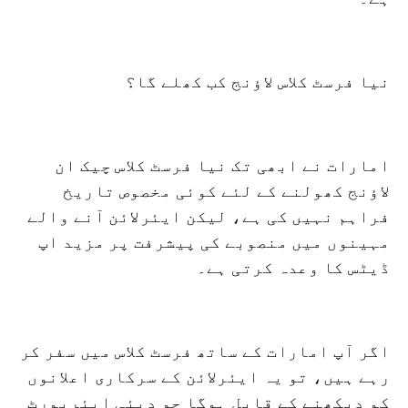
نیا فرسٹ کلاس لاؤنج کب کھلے گا؟
امارات نے ابھی تک نیا فرسٹ کلاس چیک ان
لاؤنج کھولنے کے لئے کوئی مخصوص تاریخ
فراہم نہیں کی ہے، لیکن ایئرلائن آنے والے
مہینوں میں منصوبے کی پیشرفت پر مزید اپ
ڈیٹس کا وعدہ کرتی ہے۔
اگر آپ امارات کے ساتھ فرسٹ کلاس میں سفر کر
رہے ہیں، تو یہ ایئرلائن کے سرکاری اعلانوں
کو دیکھنے کے قابل ہوگا جو دبئی ایئرپورٹ