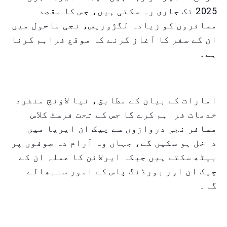
2025 تک جاری رہ سکتی ہیں، جس کا مقصد
مسافروں کو زیادہ لگژوریس، نجی ماحول میں
ان کے سفر کا آغاز کرنے کا موقع فراہم کرنا
ہے۔
امارات کے بیان کے مطابق، نیا لاؤنج منفرد
خدمات فراہم کرے گا جس کے تحت فرسٹ کلاس
مسافر نجی دروازوں سے چیک ان ایریا میں
داخل ہو سکیں گے، جہاں وہ آرام دہ صوفوں پر
بیٹھ سکتے ہیں جبکہ ایرلائن کا عملہ ان کے
چیک ان اور بورڈنگ پاس کے امور سنبھالے
گا۔