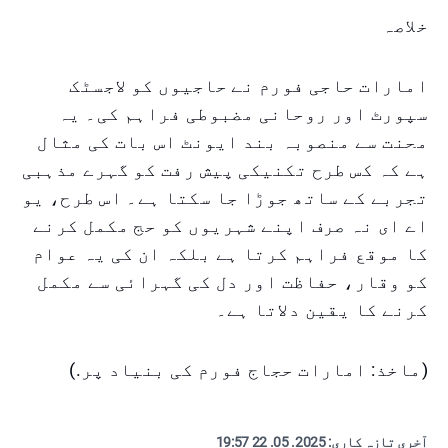
خلاصہ
امارات حاجی فورم نے حاجیوں کو لاجسٹک
سپورٹ اور روحانی مضبوطی فراہم کی۔ یہ
محنت سے منصوبہ بند ایونٹ اس بات کی مثال
ہے کہ کس طرح تکنیکی پیش رفت کو گہرے مذہبی
تجربے کے ساتھ جوڑا جا سکتا ہے۔ اس طرح، یو
اے ای نہ صرف اپنے شہریوں کو حج مکمل کرنے
کا موقع فراہم کرتا ہے بلکہ ان کی یہ عوام
کو وقار، حفاظت اور دل کی گہرائی سے مکمل
کرنے کا یقین دلاتا ہے۔
(ماخذ: امارات حجاج فورم کی بنیاد پر.)
آخری تازہ کاری:
2025. 05. 22 19:57