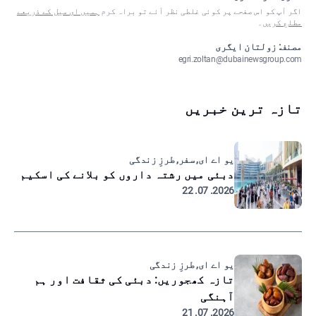
اگر آپ کو اس صفحے پر کوئی غلطی نظر آئے تو براہ کرم
ہمیں ای میل کے ذریعے
مطلع کریں
۔
مصنف: زولتان ایگری
egri.zoltan@dubainewsgroup.com
تازہ ترین خبریں
یو اے ای, سفر, طرزِ زندگی
دبئی میں رشتہ داروں کو بلانے کی اسکیم
2026. 07. 22
یو اے ای, طرزِ زندگی
تازہ کھجوریں: دبئی کی ثقافت اور ہم
آہنگی
2026. 07. 21