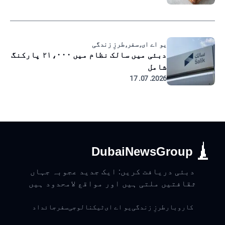
یو اے ای, سفر, طرزِ زندگی
دبئی میں سالک نظام میں ۲۱،۰۰۰ پارکنگ
شامل
2026. 07. 17
DubaiNewsGroup
دبئی دریافت کریں: ایک جدید عجوبہ جہاں
ثقافتیں ملتی ہیں اور مواقع لامحدود ہیں
کاروبار
طرزِ زندگی
یو اے ای
ٹیکنالوجی
سفر
جائداد