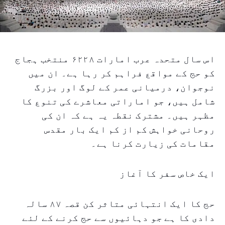
اس سال متحدہ عرب امارات ۶۲۲۸ منتخب ہجاج
کو حج کے مواقع فراہم کر رہا ہے۔ ان میں
نوجوان، درمیانی عمر کے لوگ اور بزرگ
شامل ہیں، جو اماراتی معاشرے کی تنوع کا
مظہر ہیں۔ مشترک نقطہ یہ ہے کہ ان کی
روحانی خواہش کم از کم ایک بار مقدس
مقامات کی زیارت کرنا ہے۔
ایک خاص سفر کا آغاز
حج کا ایک انتہائی متاثر کن قصہ ۸۷ سالہ
دادی کا ہے جو دہائیوں سے حج کرنے کے لئے