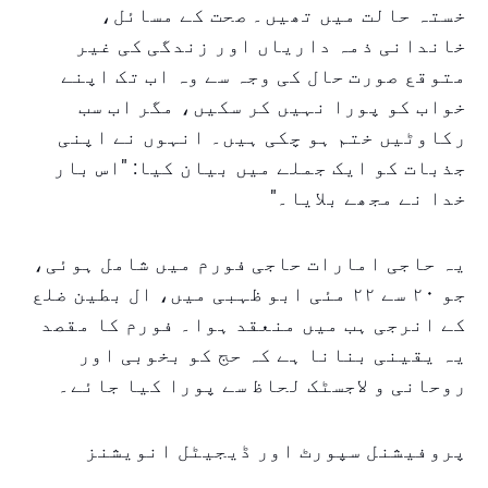
خستہ حالت میں تھیں۔ صحت کے مسائل،
خاندانی ذمہ داریاں اور زندگی کی غیر
متوقع صورت حال کی وجہ سے وہ اب تک اپنے
خواب کو پورا نہیں کر سکیں، مگر اب سب
رکاوٹیں ختم ہو چکی ہیں۔ انہوں نے اپنی
جذبات کو ایک جملے میں بیان کیا: "اس بار
خدا نے مجھے بلایا۔"
یہ حاجی امارات حاجی فورم میں شامل ہوئی،
جو ۲۰ سے ۲۲ مئی ابو ظہبی میں، ال بطین ضلع
کے انرجی ہب میں منعقد ہوا۔ فورم کا مقصد
یہ یقینی بنانا ہے کہ حج کو بخوبی اور
روحانی و لاجسٹک لحاظ سے پورا کیا جائے۔
پروفیشنل سپورٹ اور ڈیجیٹل انویشنز