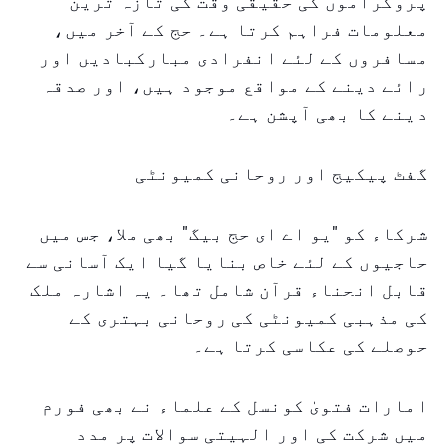
پروگراموں کی حقیقی وقت کی تازہ ترین
معلومات فراہم کرتا ہے۔ حج کے آخر میں،
مسافروں کے لئے انفرادی مبارکبادیں اور
رائے دینے کے مواقع موجود ہیں، اور صدقہ
دینے کا بھی آپشن ہے۔
گفٹ پیکیج اور روحانی کمیونٹی
شرکاء کو "یو اے ای حج بیگ" بھی ملا، جس میں
حاجیوں کے لئے خاص بنایا گیا ایک آسانی سے
قابل انحناء قرآن شامل تھا۔ یہ اشارہ ملک
کی مذہبی کمیونٹی کی روحانی بہتری کے
حوصلے کی عکاسی کرتا ہے۔
امارات فتویٰ کونسل کے علماء نے بھی فورم
میں شرکت کی اور الہیتی سوالات پر مدد