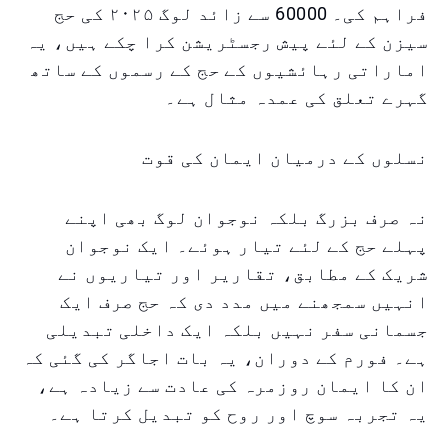
فراہم کی۔ 60000 سے زائد لوگ ۲۰۲۵ کی حج
سیزن کے لئے پیش رجسٹریشن کرا چکے ہیں، یہ
اماراتی رہائشیوں کے حج کے رسموں کے ساتھ
گہرے تعلق کی عمدہ مثال ہے۔
نسلوں کے درمیان ایمان کی قوت
نہ صرف بزرگ بلکہ نوجوان لوگ بھی اپنے
پہلے حج کے لئے تیار ہوئے۔ ایک نوجوان
شریک کے مطابق، تقاریر اور تیاریوں نے
انہیں سمجھنے میں مدد دی کہ حج صرف ایک
جسمانی سفر نہیں بلکہ ایک داخلی تبدیلی
ہے۔ فورم کے دوران، یہ بات اجاگر کی گئی کہ
ان کا ایمان روزمرہ کی عادت سے زیادہ ہے،
یہ تجربہ سوچ اور روح کو تبدیل کرتا ہے۔