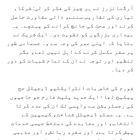
آرگنائزرز نے ہر چیز کی فکر کر لی: شرکاء
تیاری کی تقاریب سننے، ذاتی مشاورت حاصل
کرنے اور صحت کی جانچ کرانے کو پہنچے۔ یہ
بیداری بزرگوں کو تقویت دی۔ ایک شریک نے
بتایا کہ اپنی عمر کی وجہ سے وہ جسمانی طور
پر سفر مکمل کرنے کے اہل نہیں تھے، مگر
تنظیم اور توجہ نے ان کے تمام شبہات کو دور
کر دیا۔
فورم کی خاص بات انٹرایکٹیو ڈیجیٹل حج
پیکیج تھا - ایک جدید پلیٹ فارم جو حاجیوں
کی رجسٹریشن سے واپسی تک ان کی مدد کرتا
ہے۔ یہ سسٹم ڈیجیٹل شناخت، کیمپین کے
انتخاب، اور معاہدے کی دستخط جیسی خدمات
پیش کرتا ہے، اور سفر، رہائش، اور مذہبی