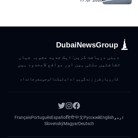
2026. 07. 17
DubaiNewsGroup
دبئی دریافت کریں: ایک جدید عجوبہ جہاں
ثقافتیں ملتی ہیں اور مواقع لامحدود ہیں
کاروبار
طرزِ زندگی
یو اے ای
ٹیکنالوجی
سفر
جائداد
اردو
English
Русский
中文
हिंदी
Español
Português
Français
Slovenský
Magyar
Deutsch