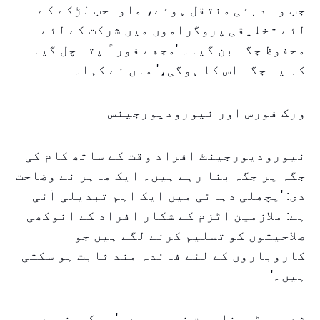
جب وہ دبئی منتقل ہوئے، ماواحب لڑکے کے
لئے تخلیقی پروگراموں میں شرکت کے لئے
محفوظ جگہ بن گیا۔ 'مجھے فوراً پتہ چل گیا
کہ یہ جگہ اس کا ہوگی،' ماں نے کہا۔
ورک فورس اور نیورودیورجینس
نیورودیورجینٹ افراد وقت کے ساتھ کام کی
جگہ پر جگہ بنا رہے ہیں۔ ایک ماہر نے وضاحت
دی: 'پچھلی دہائی میں ایک اہم تبدیلی آئی
ہے: ملازمین آٹزم کے شکار افراد کے انوکھی
صلاحیتوں کو تسلیم کرنے لگے ہیں جو
کاروباروں کے لئے فائدہ مند ثابت ہو سکتی
ہیں۔'
شعور بڑھانا بہت ضروری ہے۔ 'جب کمپنیاں