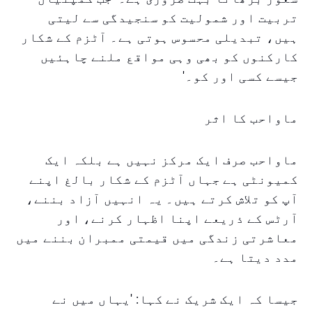
تربیت اور شمولیت کو سنجیدگی سے لیتی
ہیں، تبدیلی محسوس ہوتی ہے۔ آٹزم کے شکار
کارکنوں کو بھی وہی مواقع ملنے چاہئیں
جیسے کسی اور کو۔'
ماواحب کا اثر
ماواحب صرف ایک مرکز نہیں ہے بلکہ ایک
کمیونٹی ہے جہاں آٹزم کے شکار بالغ اپنے
آپ کو تلاش کرتے ہیں۔ یہ انہیں آزاد بننے،
آرٹس کے ذریعے اپنا اظہار کرنے، اور
معاشرتی زندگی میں قیمتی ممبران بننے میں
مدد دیتا ہے۔
جیسا کہ ایک شریک نے کہا: 'یہاں میں نے