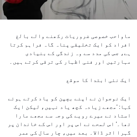
ماواحب خصوصی ضروریات رکھنے والے بالغ
افراد کو ایک تخلیقی پناہ گاہ فراہم کرتا
ہے، جس کی مدد سے وہ زندگی کے بنیادی
مہارتیں اور فنی اظہار کی ترقی کرتے ہیں۔
ایک نئی ابتدا کا موقع
ایک نوجوان نے اپنے بچپن کو یاد کرتے ہوئے
کہا: 'مجھے زیادہ کچھ یاد نہیں، لیکن ایک
استاد نے میرے رویے کی وجہ سے مجھے مارا
تھا۔' اس لمحے نے اس پر اور اس کے خاندان پر
گہرا اثر ڈالا۔ بعد میں، چار سال کی عمر