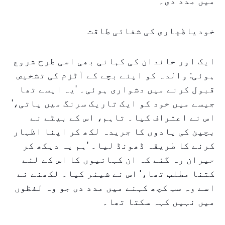
میں مدد دی۔
خودیاظهاری کی شفائی طاقت
ایک اور خاندان کی کہانی بھی اسی طرح شروع
ہوئی: والدہ کو اپنے بچے کے آٹزم کی تشخیص
قبول کرنے میں دشواری ہوئی۔ 'یہ ایسے تھا
جیسے میں خود کو ایک تاریک سرنگ میں پاتی،'
اس نے اعتراف کیا۔ تاہم، اس کے بیٹے نے
بچپن کی یادوں کا جریدہ لکھ کر اپنا اظہار
کرنے کا طریقہ ڈھونڈ لیا۔ 'ہم یہ دیکھ کر
حیران رہ گئے کہ ان کہانیوں کا اس کے لئے
کتنا مطلب تھا،' اس نے شیئر کیا۔ لکھنے نے
اسے وہ سب کچھ کہنے میں مدد دی جو وہ لفظوں
میں نہیں کہہ سکتا تھا۔