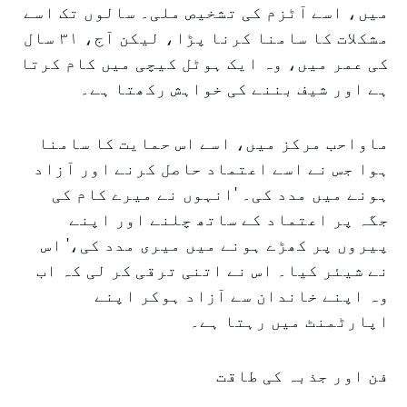
میں، اسے آٹزم کی تشخیص ملی۔ سالوں تک اسے
مشکلات کا سامنا کرنا پڑا، لیکن آج، ۳۱ سال
کی عمر میں، وہ ایک ہوٹل کیچی میں کام کرتا
ہے اور شیف بننے کی خواہش رکھتا ہے۔
ماواحب مرکز میں، اسے اس حمایت کا سامنا
ہوا جس نے اسے اعتماد حاصل کرنے اور آزاد
ہونے میں مدد کی۔ 'انہوں نے میرے کام کی
جگہ پر اعتماد کے ساتھ چلنے اور اپنے
پیروں پر کھڑے ہونے میں میری مدد کی،' اس
نے شیئر کیا۔ اس نے اتنی ترقی کر لی کہ اب
وہ اپنے خاندان سے آزاد ہوکر اپنے
اپارٹمنٹ میں رہتا ہے۔
فن اور جذبہ کی طاقت