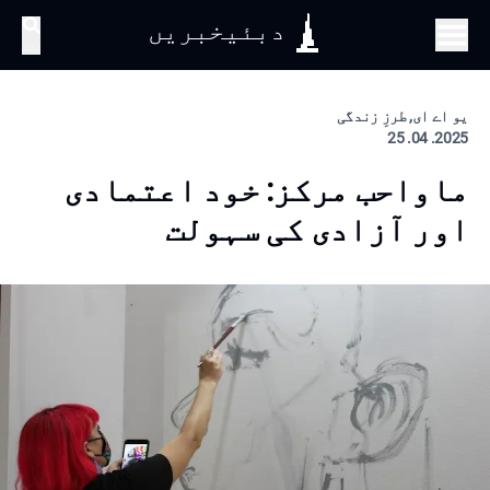
دبئیخبریں
تلاش
یو اے ای, طرزِ زندگی
2025. 04. 25
ماواحب مرکز: خود اعتمادی
اور آزادی کی سہولت