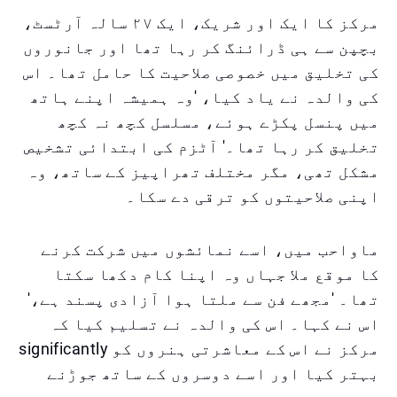
مرکز کا ایک اور شریک، ایک ۲۷ سالہ آرٹسٹ،
بچپن سے ہی ڈرائنگ کر رہا تھا اور جانوروں
کی تخلیق میں خصوصی صلاحیت کا حامل تھا۔ اس
کی والدہ نے یاد کیا، 'وہ ہمیشہ اپنے ہاتھ
میں پنسل پکڑے ہوئے، مسلسل کچھ نہ کچھ
تخلیق کر رہا تھا۔' آٹزم کی ابتدائی تشخیص
مشکل تھی، مگر مختلف تھراپیز کے ساتھ، وہ
اپنی صلاحیتوں کو ترقی دے سکا۔
ماواحب میں، اسے نمائشوں میں شرکت کرنے
کا موقع ملا جہاں وہ اپنا کام دکھا سکتا
تھا۔ 'مجھے فن سے ملتا ہوا آزادی پسند ہے،'
اس نے کہا۔ اس کی والدہ نے تسلیم کیا کہ
مرکز نے اس کے معاشرتی ہنروں کو significantly
بہتر کیا اور اسے دوسروں کے ساتھ جوڑنے