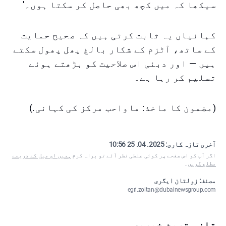
سیکھا کہ میں کچھ بھی حاصل کر سکتا ہوں۔'
کہانیاں یہ ثابت کرتی ہیں کہ صحیح حمایت
کے ساتھ، آٹزم کے شکار بالغ پھل پھول سکتے
ہیں — اور دبئی اس صلاحیت کو بڑھتے ہوئے
تسلیم کر رہا ہے۔
(مضمون کا ماخذ: ماواحب مرکز کی کہانی.)
آخری تازہ کاری:
2025. 04. 25 10:56
اگر آپ کو اس صفحے پر کوئی غلطی نظر آئے تو براہ کرم
ہمیں ای میل کے ذریعے
مطلع کریں
۔
مصنف: زولتان ایگری
egri.zoltan@dubainewsgroup.com
تازہ ترین خبریں