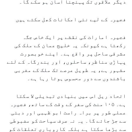
دیگر علاقوں تک پہنچنا آسان ہو سکے گا۔
فجیرہ کے لیے نئی امکانات کھل سکتے ہیں
فجیرہ امارات کی نقشے پر ایک خاص جگہ
رکھتا ہے کیونکہ یہ خلیج عمان کے ملک کی
مشرقی ساحل پر واقع ہے۔ اپنے خوبصورت
پہاڑی مناظر، ساحلوں، اور بندرگاہ کے لئے
مشہور ہے، یہ طویل عرصے تک ملک کے مغربی
باشندوں سے دور محسوس ہوتا رہا ہے۔
اتحاد ریل اس میں بنیادی تبدیلی لا سکتا
ہے۔ ۱۰۵ منٹ کی سفر کے وقت کے ساتھ، فجیرہ
عملی طور پر براہ راست ابو ظہبی اور دبئی
سے جڑ جائے گا۔ یہ نہ صرف سیاحت کو مضبوطی
سے بڑھا سکتا ہے بلکہ کاروباری تعلقات کو