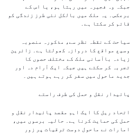
جبکہ وہ فجیرہ میں رہتا ہو، یا اس کے
برعکس۔ یہ ملک میں بالکل نئی طرز زندگی کو
قائم کر سکتا ہے۔
سیاحت کے نقطہ نظر سے، مذکورہ منصوبہ
وسیع مواقع کا دروازہ کھولتا ہے۔ زائرین
زیادہ باآسانی ملک کے مختلف حصوں کا
تجربہ کر سکتے ہیں جبکہ ایک آرام دہ اور
جدید ماحول میں سفر کر رہے ہوتے ہیں۔
پائیدار نقل و حمل کی طرف راستے
اتحاد ریل کا ایک اہم مقصد پائیدار نقل و
حمل کی حمایت کرنا ہے۔ حالیہ برسوں میں،
امارات نے ماحول دوست ترقیات پر زور