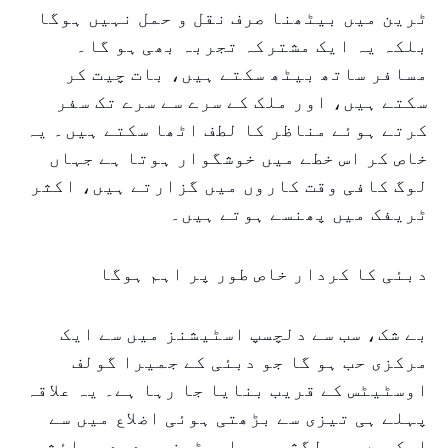
ٹرین میں بیٹھنا صرف نقل و حمل نہیں ہوگا
بلکہ یہ ایک مشترکہ تجربہ بھی ہو گا۔
مسافر ساتھ بیٹھ سکتے ہیں، بات چیت کر
سکتے ہیں، اور ملک کے سرے سے سرے تک سفر
کرتے ہوئے مناظر کا لطف اٹھا سکتے ہیں۔ یہ
خاص کر اس خطے میں خوشگوار ہوتا ہے جہاں
لوگ کافی وقت کاروں میں گزارتے ہیں، اکثر
ٹریفک میں پھنسے ہوتے ہیں۔
دبئی کا کردار خاص طور پر اہم ہوگا
بے شک، سب سے دلچسپ اسٹیشنز میں سے ایک
مرکزی حب ہو گا جو دبئی کے جمیرا گولف
اوسٹیٹس کے قریب بنایا جا رہا ہے۔ یہ علاقہ
پہلے ہی تیزی سے بڑھتی ہوئی اضلاع میں سے
ایک ہے، جو لگژری پراپرٹیز، جدید رہائشی