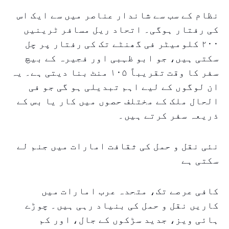
نظام کے سب سے شاندار عناصر میں سے ایک اس
کی رفتار ہوگی۔ اتحاد ریل مسافر ٹرینیں
۲۰۰ کلومیٹر فی گھنٹے تک کی رفتار پر چل
سکتی ہیں، جو ابو ظہبی اور فجیرہ کے بیچ
سفر کا وقت تقریباً ۱۰۵ منٹ بنا دیتی ہے۔ یہ
ان لوگوں کے لیے اہم تبدیلی ہو گی جو فی
الحال ملک کے مختلف حصوں میں کار یا بس کے
ذریعہ سفر کرتے ہیں۔
نئی نقل و حمل کی ثقافت امارات میں جنم لے
سکتی ہے
کافی عرصے تک، متحدہ عرب امارات میں
کاریں نقل و حمل کی بنیاد رہی ہیں۔ چوڑے
ہائی ویز، جدید سڑکوں کے جال، اور کم