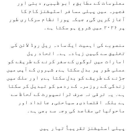
معلومات کے مطابق، ابو ظہبی، دبئی اور
فجیرہ میں پہلی مسافر اسٹیشنز کام کا
آغاز کریں گی، جبکہ پورا نظام سرکاری طور
پر ۲۰۲۶ میں شروع ہو سکتا ہے۔
منصوبے کی اہمیت ایک سادہ ریل روڈ لائن کی
تخلیق سے کہیں زیادہ ہے۔ اتحاد ریل
امارات میں لوگوں کے سفر کرنے کے طریقے کو
عملی طور پر بدل سکتا ہے، شہروں کے آپس میں
جڑنے کے طریقے کو بدل سکتا ہے، اور ملک میں
زندگی کے روزمرہ کے ردھم کو تبدیل کر سکتا
ہے۔ یہ ترقی نہ صرف ٹرانسپورٹ کے لحاظ سے
ہے بلکہ اقتصادی، سیاحتی، جائداد اور
ماحولیاتی مقاصد کی وجہ سے بھی ہے۔
پہلی اسٹیشنز تقریباً تیار ہیں