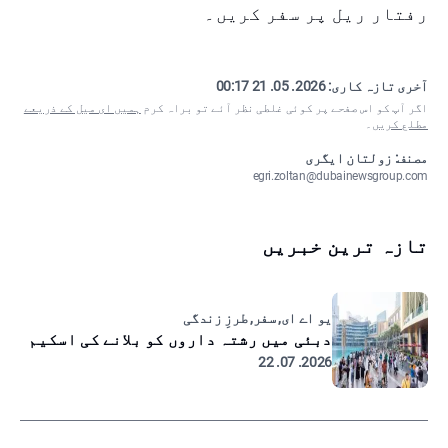
رفتار ریل پر سفر کریں۔
آخری تازہ کاری:
2026. 05. 21 00:17
اگر آپ کو اس صفحے پر کوئی غلطی نظر آئے تو براہ کرم
ہمیں ای میل کے ذریعے
مطلع کریں
۔
مصنف: زولتان ایگری
egri.zoltan@dubainewsgroup.com
تازہ ترین خبریں
یو اے ای, سفر, طرزِ زندگی
دبئی میں رشتہ داروں کو بلانے کی اسکیم
2026. 07. 22