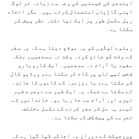
ایندھن کی قیمتیں کی وجہ سے زیادہ تر لوگ
اپنی گاڑیاں استعمال کرتے ہیں۔ مگر اتحاد
ریل مکمل طور پر ایک نیا نکتہ نظر پیش کر
سکتا ہے۔
ریلوے لوگوں کو یہ موقع دیتا ہے کہ وہ سفر
کے وقت کو ضائع کردہ وقت نہ سمجھیں، بلکہ
مفید یا آرام دہ سمجھیں۔ ایک کاروباری
شخص لیپ ٹاپ پر کام کر سکتا ہے، ویڈیو کال
کر سکتا ہے، یا روزمرہ کے کاموں کا جائزہ
لے سکتا ہے جبکہ وہ ایک شہر سے دوسرے شہر
تیزی اور آرام سے جا رہا ہو۔ خاندانوں کے
لیے، یہ مل کر سفر کرنے کے مکمل مختلف
تجربے کی پیشکش کر سکتا ہے۔
پروجیکٹ کے دوران یہ اجاگر کیا گیا ہے کہ