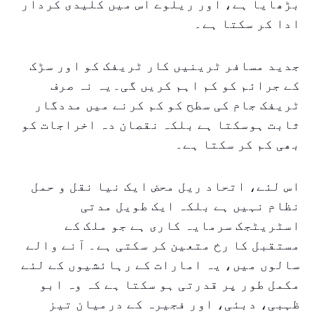
بڑھایا ہے، اور ریلوے اس میں کلیدی کردار
ادا کر سکتا ہے۔
جدید مسافر ٹرینیں کار ٹریفک کو اور سڑک
کے جرائم کو کم اہم کریں گی۔یہ نہ صرف
ٹریفک جام کی سطح کو کم کرنے میں مددگار
ثابت ہوسکتا ہے بلکہ نقصان دہ اخراجات کو
بھی کم کر سکتا ہے۔
اس لئے، اتحاد ریل محض ایک نیا نقل و حمل
نظام نہیں ہے بلکہ ایک طویل مدتی
اسٹریٹجک سرمایہ کاری ہے جو ملک کے
مستقبل کا رخ متعین کر سکتی ہے۔ آنے والے
سالوں میں، یہ امارات کے رہائشیوں کے لئے
مکمل طور پر قدرتی ہو سکتا ہے کہ وہ ابو
ظہبی، دبئی، اور فجیرہ کے درمیان تیز