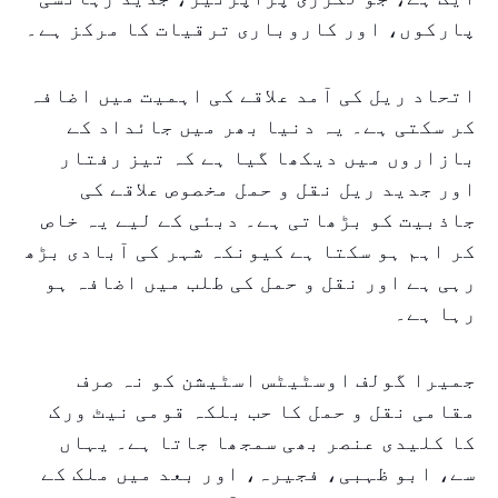
پارکوں، اور کاروباری ترقیات کا مرکز ہے۔
اتحاد ریل کی آمد علاقے کی اہمیت میں اضافہ
کر سکتی ہے۔ یہ دنیا بھر میں جائداد کے
بازاروں میں دیکھا گیا ہے کہ تیز رفتار
اور جدید ریل نقل و حمل مخصوص علاقے کی
جاذبیت کو بڑھاتی ہے۔ دبئی کے لیے یہ خاص
کر اہم ہو سکتا ہے کیونکہ شہر کی آبادی بڑھ
رہی ہے اور نقل و حمل کی طلب میں اضافہ ہو
رہا ہے۔
جمیرا گولف اوسٹیٹس اسٹیشن کو نہ صرف
مقامی نقل و حمل کا حب بلکہ قومی نیٹ ورک
کا کلیدی عنصر بھی سمجھا جاتا ہے۔ یہاں
سے، ابو ظہبی، فجیرہ، اور بعد میں ملک کے