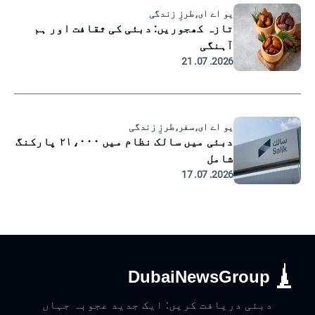
یو اے ای, طرزِ زندگی
تازہ کھجوریں: دبئی کی ثقافت اور ہم
آہنگی
2026. 07. 21
یو اے ای, سفر, طرزِ زندگی
دبئی میں سالک نظام میں ۲۱،۰۰۰ پارکنگ
شامل
2026. 07. 17
DubaiNewsGroup
دبئی دریافت کریں: ایک جدید عجوبہ جہاں