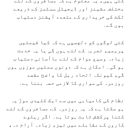
گئی ہیں، یہ معلوم ہے کہ مسافروں کے لئے
مختلف مشینز اور ڈیجیٹل سسٹمز کے ذریعے
ٹکٹ کی خریداری کے متعدد آپشنز دستیاب
ہوں گے۔
کئی لوگوں کو دلچسپی ہے کہ کیا قیمتیں
پریمیم تجربہ کے لئے ہوں گی یا یہ خدمت
زیادہ وسیع عوام کے لئے باآسانی دستیاب
ہو گی۔ امکان ہے کہ دونوں سمتیں موزوں ہوں
گی، کیونکہ اتحاد ریل کا واضح مقصد
روزمرہ کی سواری کا لازمی حصہ بننا ہے۔
نظام کی کامیابی میں سے ایک کلیدی موڑ یہ
ہو سکتا ہے کہ یہ روزمرہ کے مسافروں کے لئے
کتنا پرکشش ثابت ہوتا ہے۔ اگر ریلوے
کاروں کے مقابلے میں تیز، زیادہ آرام دہ،