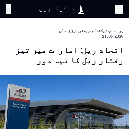
دبئیخبریں
تلاش
یو اے ای, ٹیکنالوجی, سفر, طرزِ زندگی
2026. 05. 21
اتحاد ریل: امارات میں تیز
رفتار ریل کا نیا دور