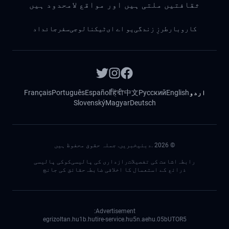
ثقافتیں ملتی ہیں اور مواقع لامحدود ہیں
کاروبار
طرزِ زندگی
یو اے ای
ٹیکنالوجی
سفر
جائداد
اردو
English
Русский
中文
हिंदी
Español
Português
Français
Slovenský
Magyar
Deutsch
©
2026
.دبئیخبریں. جملہ حقوق محفوظ ہیں
رابطہ
اشاعت کی تفصیلات
رازداری کی پالیسی
کوکی پالیسی
ذرائع کے استعمال کا اخلاقی ضابطہ
حقائق کی جانچ
Advertisement:
egrizoltan.hu
1b.hu
tire-service.hu
5n.ae
05.hu
bUTOR5