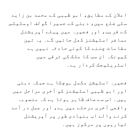
اعلان کے مطابق، ابو ظہبی کے محمد بن زاید
سٹی ضلع میں، دبئی کے جمیرا گولف اوسٹیٹس
کے قریب، اور فجیرہ میں پہلے آپریشنل
مسافر اسٹیشنز کھل جائیں گے۔ یہ تین
مقامات چننے کا کوئی حادثہ نہیں ہے
کیونکہ ان سب کا ملک کی ترقی میں
اسٹریٹیجک کردار ہے۔
فجیرہ اسٹیشن مکمل ہوچکا ہے جبکہ دبئی
اور ابو ظہبی اسٹیشنز کو آخری مراحل میں
ہیں۔ اس سے صاف ظاہر ہوتا ہے کہ منصوبہ
واقعی آخری مرحلے میں ہے، اور عمل در آمد
کرنے والے اب بنیادی طور پر آپریشنل
تیاریوں پر مرکوز ہیں۔