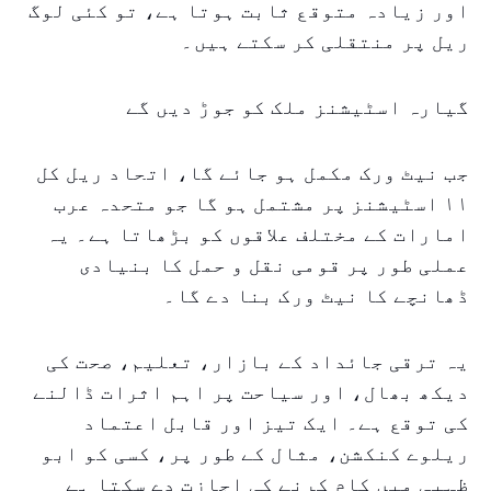
اور زیادہ متوقع ثابت ہوتا ہے، تو کئی لوگ
ریل پر منتقلی کر سکتے ہیں۔
گیارہ اسٹیشنز ملک کو جوڑ دیں گے
جب نیٹ ورک مکمل ہو جائے گا، اتحاد ریل کل
۱۱ اسٹیشنز پر مشتمل ہو گا جو متحدہ عرب
امارات کے مختلف علاقوں کو بڑھاتا ہے۔ یہ
عملی طور پر قومی نقل و حمل کا بنیادی
ڈھانچے کا نیٹ ورک بنا دے گا۔
یہ ترقی جائداد کے بازار، تعلیم، صحت کی
دیکھ بھال، اور سیاحت پر اہم اثرات ڈالنے
کی توقع ہے۔ ایک تیز اور قابل اعتماد
ریلوے کنکشن، مثال کے طور پر، کسی کو ابو
ظہبی میں کام کرنے کی اجازت دے سکتا ہے