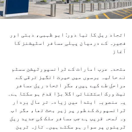
اتحاد ریل کا نیا دور: ابو ظہبی، دبئی اور
فجیرہ کے درمیان پہلی مسافر اسٹیشنز کا
آغاز
متحدہ عرب امارات کے ٹرانسپورٹیشن سسٹم
نے حالیہ برسوں میں حیرت انگیز ترقی کے
مراحل طے کیے ہیں، مگر اتحاد ریل مسافر
نیٹ ورک استثنائی اگلا بڑا قدم ہو سکتا ہے۔
یہ منصوبہ ابتدا میں زیادہ تر مال بردار
ٹرانسپورٹ کے طور پر زیر بحث تھا، مگر اب
وہ لمحہ قریب ہے جب مسافر ملک کی جدید ریل
ٹرینوں پر سوار ہو سکتے ہیں۔ تازہ ترین