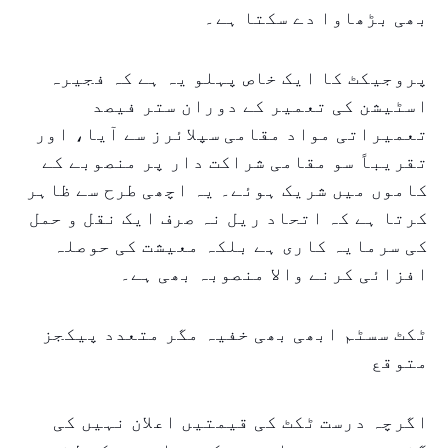
بھی بڑھاوا دے سکتا ہے۔
پروجیکٹ کا ایک خاص پہلو یہ ہے کہ فجیرہ
اسٹیشن کی تعمیر کے دوران ستر فیصد
تعمیراتی مواد مقامی سپلائرز سے آیا، اور
تقریباً سو مقامی شراکت دار پر منصوبے کے
کاموں میں شریک ہوئے۔ یہ اچھی طرح سے ظاہر
کرتا ہے کہ اتحاد ریل نہ صرف ایک نقل و حمل
کی سرمایہ کاری ہے بلکہ معیشت کی حوصلہ
افزائی کرنے والا منصوبہ بھی ہے۔
ٹکٹ سسٹم ابھی بھی خفیہ مگر متعدد پیکجز
متوقع
اگرچہ درست ٹکٹ کی قیمتیں اعلان نہیں کی